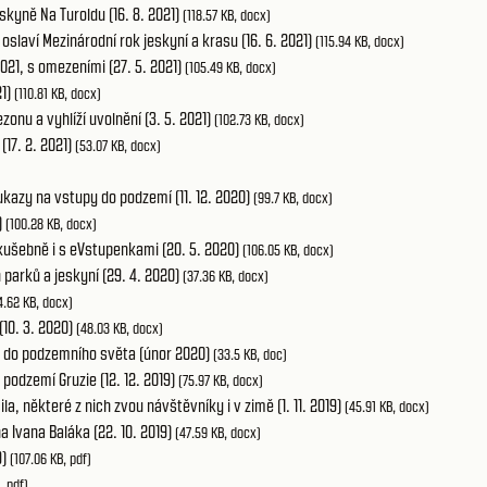
skyně Na Turoldu (16. 8. 2021)
(118.57 KB, docx)
laví Mezinárodní rok jeskyní a krasu (16. 6. 2021)
(115.94 KB, docx)
021, s omezeními (27. 5. 2021)
(105.49 KB, docx)
21)
(110.81 KB, docx)
zonu a vyhlíží uvolnění (3. 5. 2021)
(102.73 KB, docx)
17. 2. 2021)
(53.07 KB, docx)
ukazy na vstupy do podzemí (11. 12. 2020)
(99.7 KB, docx)
)
(100.28 KB, docx)
Zkušebně i s eVstupenkami (20. 5. 2020)
(106.05 KB, docx)
 parků a jeskyní (29. 4. 2020)
(37.36 KB, docx)
4.62 KB, docx)
10. 3. 2020)
(48.03 KB, docx)
zi do podzemního světa (únor 2020)
(33.5 KB, doc)
podzemí Gruzie (12. 12. 2019)
(75.97 KB, docx)
, některé z nich zvou návštěvníky i v zimě (1. 11. 2019)
(45.91 KB, docx)
 Ivana Baláka (22. 10. 2019)
(47.59 KB, docx)
9)
(107.06 KB, pdf)
, pdf)