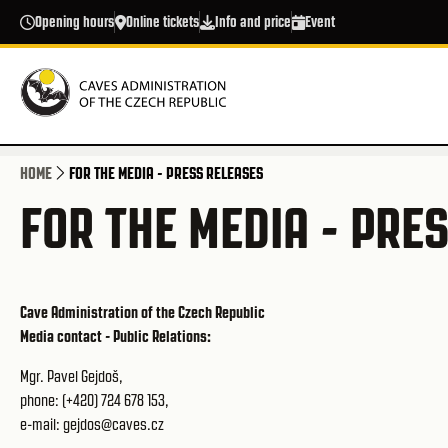
Skip to main content
Opening hours
Online tickets
Info and price
Event
HOME
FOR THE MEDIA - PRESS RELEASES
FOR THE MEDIA - PRE
Cave Administration of the Czech Republic
Media contact - Public Relations:
Mgr. Pavel Gejdoš,
phone: (+420) 724 678 153,
e-mail: gejdos@caves.cz