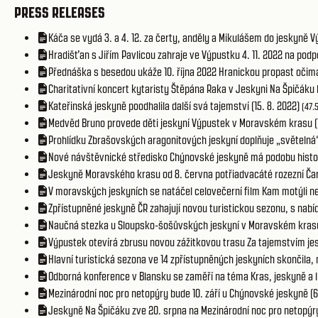
PRESS RELEASES
Káča se vydá 3. a 4. 12. za čerty, anděly a Mikulášem do jeskyně V
Hradišťan s Jiřím Pavlicou zahraje ve Výpustku 4. 11. 2022 na podpo
Přednáška s besedou ukáže 10. října 2022 Hranickou propast očima
Charitativní koncert kytaristy Štěpána Raka v Jeskyni Na Špičáku b
Kateřinská jeskyně poodhalila další svá tajemství (15. 8. 2022)
(47.
Medvěd Bruno provede děti jeskyní Výpustek v Moravském krasu (1
Prohlídku Zbrašovských aragonitových jeskyní doplňuje „světelná“
Nové návštěvnické středisko Chýnovské jeskyně má podobu histor
Jeskyně Moravského krasu od 8. června potřiadvacáté rozezní Ča
V moravských jeskyních se natáčel celovečerní film Kam motýli nelé
Zpřístupněné jeskyně ČR zahajují novou turistickou sezonu, s nabíd
Naučná stezka u Sloupsko-šošůvských jeskyní v Moravském krasu
Výpustek otevírá zbrusu novou zážitkovou trasu Za tajemstvím jes
Hlavní turistická sezona ve 14 zpřístupněných jeskyních skončila, n
Odborná konference v Blansku se zaměří na téma Kras, jeskyně a li
Mezinárodní noc pro netopýry bude 10. září u Chýnovské jeskyně (6
Jeskyně Na Špičáku zve 20. srpna na Mezinárodní noc pro netopýry 