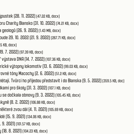
ýpustek (28. 11. 2022)
(47.22 KB, docx)
ru Charity Blansko (31. 10. 2022)
(74.21 KB, docx)
 geologů (26. 9. 2022)
(1.43 MB, docx)
ude 29. 10. 2022 (21. 9. 2022)
(267.71 KB, docx)
55 KB, docx)
9. 7. 2022)
(97.39 KB, docx)
 výstava DNA (14. 7. 2022)
(107.36 KB, docx)
ické výtopny lokomotiv (13. 6. 2022)
(99.03 KB, docx)
rovné tóny Macochy (2. 6. 2022)
(51.2 KB, docx)
tají. Tvůrci ho přijedou představit i do Blanska (9. 5. 2022)
(359.5 KB, doc)
kami pro školy (31. 3. 2022)
(107.1 KB, docx)
 se dočkala obnovy (9. 3. 2022)
(105.45 KB, docx)
kyně (8. 2. 2022)
(106.88 KB, docx)
ěkteré zvou dál (4. 11. 2021)
(105.69 KB, docx)
dé (15. 9. 2021)
(134.06 KB, docx)
. 9. 2021)
(101.57 KB, docx)
(18. 8. 2021)
(104.23 KB, docx)