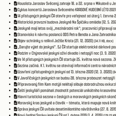
Houslista Jaroslav Svěcený zahraje 18. a 22. srpna v Mikulově u Je
Cyklus koncertů Jaroslava Svěceného KRASOVÉ HUDEBNÍ LÉTO 2021 os
14 přístupných jeskyní ČR otevře pro veřejnost od úterý 1. června 2
Historická provozní budova Jeskyně Na Špičáku omládla (12. 5. 20
Jeskyně mají letos svůj „mezinárodní rok“; pracovníci připravují se
Stanovisko k návrhu poslanců ODS Petra Bendla a Jana Zahradníka (
Objev schránky s relikvií Ježíše Krista (21. 12. 2020)
(34.11 KB, docx)
„Darujte výlet do jeskyní“. SJ ČR startuje elektronické dárkové po
Podzim v Chýnovské jeskyni oživí divadlo i netopýří noc (3. 9. 2020
Ve 14 přístupných jeskyních ČR startuje 25. května nová sezona. 
Sezóna začíná. K 1. květnu se otevírají informační centra národních
Uzavření zpřístupněných jeskyní od 13. března 2020 (12. 3. 2020)
(8
V Javoříčských jeskyních se budou 28. března probouzet netopýři (
Připravovaný film Kam motýli nelétají slibuje dobrodružnou exkur
Čeští jeskyňáři pomáhali zhodnotit potenciál unikátního krasového 
Hlavní turistická sezona v českých a moravských jeskyních skončila
Moravský kras jeskyně a člověk – témata, která mapuje nová kniha
Správa jeskyní ČR uvítala desetimiliontého návštěvníka (27. 8. 201
Nový ředitel Správy jeskyní ČR od 1. dubna 2019 (1. 4. 2019)
(179.23 KB