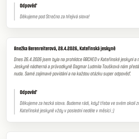
Odpověď
Děkujeme pod Strečno za hřejivá slova!
Anežka Berenreiterová, 28.4.2026, Kateřinská jeskyně
Dnes 26.4.2026 jsem byla na prohlídce ARCHEO v Kateřinské jeskyni a 
Jeskyně nádherná a průvodkyně Dagmar Ludmila Toušková nám předáv
nuda. Samé zajímavé povídání a na každou otázku super odpověď.
Odpověď
Děkujeme za hezká slova. Budeme rádi, když třeba ve svém okolí zm
Kateřinské jeskyně vždy v poslední neděle v měsíci ;)