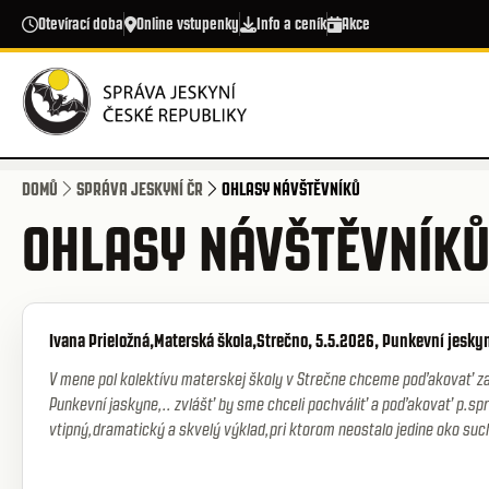
Přejít k hlavnímu obsahu
Otevírací doba
Online vstupenky
Info a ceník
Akce
DOMŮ
SPRÁVA JESKYNÍ ČR
OHLASY NÁVŠTĚVNÍKŮ
OHLASY NÁVŠTĚVNÍK
Ivana Prieložná,Materská škola,Strečno, 5.5.2026, Punkevní jesky
V mene pol kolektívu materskej školy v Strečne chceme poďakovať za
Punkevní jaskyne,.. zvlášť by sme chceli pochváliť a poďakovať p.spr
vtipný,dramatický a skvelý výklad,pri ktorom neostalo jedine oko su