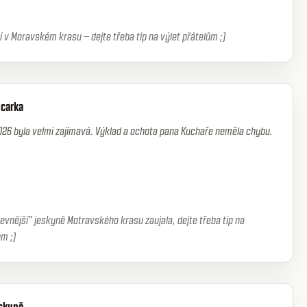
ší v Moravském krasu – dejte třeba tip na výlet přátelům ;)
lcarka
ěla chybu.
evnější" jeskyně Motravského krasu zaujala, dejte třeba tip na
m ;)