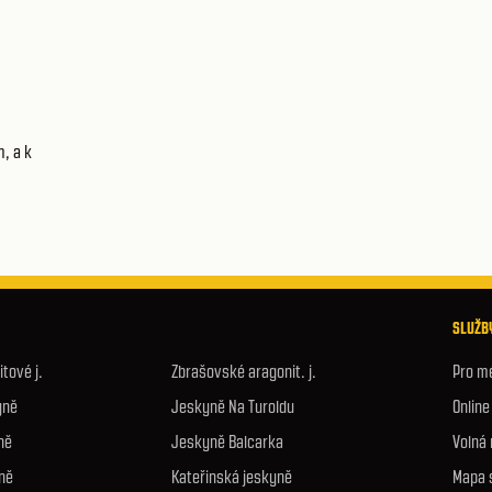
m, a k
SLUŽBY
tové j.
Zbrašovské aragonit. j.
Pro m
yně
Jeskyně Na Turoldu
Onlin
ně
Jeskyně Balcarka
Volná
ně
Kateřinská jeskyně
Mapa 