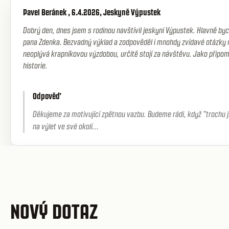
Pavel Beránek , 6.4.2026, Jeskyně Výpustek
Dobrý den, dnes jsem s rodinou navštívil jeskyni Výpustek. Hlavně by
pana Zdenka. Bezvadný výklad a zodpověděl i mnohdy zvídavé otázky 
neoplývá krapníkovou výzdobou, určitě stojí za návštěvu. Jako připo
historie.
Odpověď
Děkujeme za motivující zpětnou vazbu. Budeme rádi, když "trochu ji
na výlet ve své okolí...
NOVÝ DOTAZ