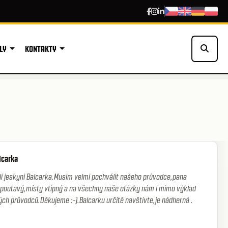
Hledat
LY
KONTAKTY
lcarka
li jeskyni Balcarka.Musim velmi pochválit našeho průvodce,pana
 poutavý,místy vtipný a na všechny naše otázky nám i mimo výklad
ch průvodců.Děkujeme :-).Balcarku určitě navštivte,je nádherná .