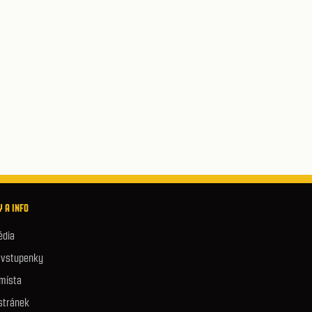
 A INFO
édia
e vstupenky
 místa
stránek