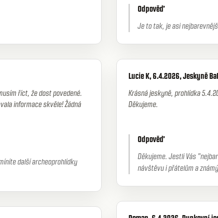
Odpověď
Je to tak, je asi nejbarevněj
Lucie K, 6.4.2026, Jeskyně Ba
musím říct, že dost povedené.
Krásná jeskyně, prohlídka 5.4.2026 byla velmi zajímavá. Výklad a ochota pana Kuchaře nem
ala informace skvěle! Žádná
Děkujeme.
Odpověď
Děkujeme. Jestli Vás "nejbar
íníte další archeoprohlídky
návštěvu i přátelům a známý