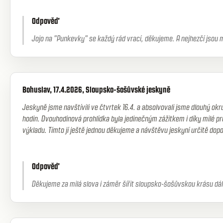
Odpověď
Jojo na "Punkevky" se každý rád vrací, děkujeme. A nejhezčí jsou m
Bohuslav, 17.4.2026, Sloupsko-šošůvské jeskyně
Jeskyně jsme navštívili ve čtvrtek 16.4. a absolvovali jsme dlouhý ok
hodin. Dvouhodinová prohlídka byla jedinečným zážitkem i díky milé p
výkladu. Tímto jí ještě jednou děkujeme a návštěvu jeskyní určitě d
Odpověď
Děkujeme za milá slova i záměr šířit sloupsko-šošůvskou krásu dál