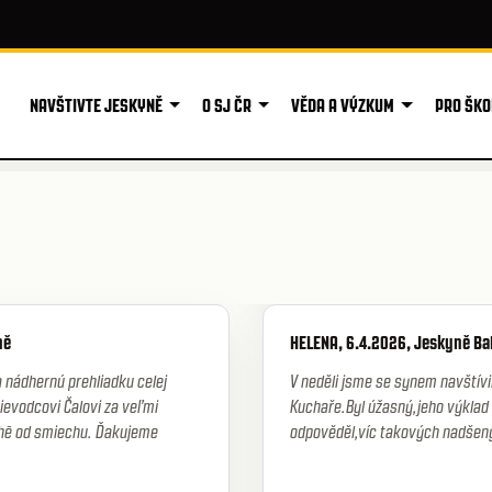
NAVŠTIVTE JESKYNĚ
O SJ ČR
VĚDA A VÝZKUM
PRO ŠKO
Ů
ně
HELENA, 6.4.2026, Jeskyně Ba
 nádhernú prehliadku celej
V neděli jsme se synem navštívi
ievodcovi Čalovi za veľmi
Kuchaře.Byl úžasný,jeho výklad
chē od smiechu. Ďakujeme
odpověděl,víc takových nadšený