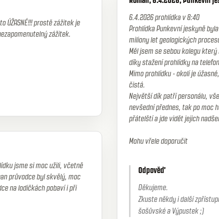
Roman, 6.4.2026, Punkevní j
6.4.2026 prohlídka v 8:40
o ÚŽASNÉ!!! prostě zážitek je
Prohlídka Punkevní jeskyně byla
nezapomenutelný zážitek.
miliony let geologických proces
Měl jsem se sebou kolegu který m
díky stažení prohlídky na telef
Mimo prohlídku - okolí je úžasné
čistá.
Největší dík patří personálu, v
nevšední přednes, tak po moc h
přátelští a jde vidět jejich nadše
Mohu vřele doporučit
ídku jsme si moc užili, včetně
Odpověď
 pan průvodce byl skvělý, moc
Děkujeme.
ce na lodičkách pobaví i při
Zkuste někdy i další zpříst
šošůvské a Výpustek ;)