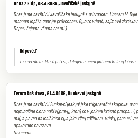
Anna a Filip, 22.4.2026, Javoříčské jeskyně
Dnes jsme navštívili Javořičske jeskyně s průvodcem Liborem M. Bylo t
mnohem lepší s dobrým průvodcem. Bylo to vtipné, zajímavé zkrátka 
Doporučujeme všema deseti:)
Odpověď
To jsou slova, která potěší, děkujeme nejen jménem kolegy Libora
Tereza Košutová , 21.4.2026, Punkevní jeskyně
Dnes jsme navštívili Punkevní jeskyni jako třígenerační skupinka, prohl
nejmladšího člena naší výpravy, který se v jeskyni krásně prospal :-)
milý a plavba na lodičkách byla jako vždy zážitkem, vtípky pana průvod
opakované návštěvě.
Děkujeme