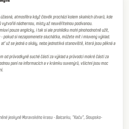
eskyně
 úžasná, atmosféra když člověk prochází kolem skalních útvarů, kde
ů vytvořili nádhernou, místy až neuvěřitelnou podívanou.
luví pouze anglicky, i tak si ale prohlídku mohl plnohodnotně užít,
on - pokud si nezapomenete sluchátka, můžete mít i mluvený výklad.
, ať už se jedná o skály, nebo jednotlivá stanoviště, která jsou pěkná a
šem od průvodkyně suché části za výklad a průvodci mokré části za
odnou paní na informacích a v krámku suvenýrů, všichni jsou moc
ní.
upněné jeskyně Moravského krasu - Balcarku, "Kaču", Sloupsko-