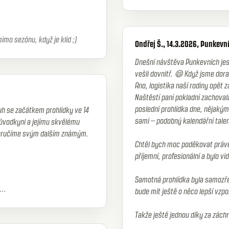
imo sezónu, když je klid ;)
Ondřej Š., 14.3.2026, Punkevn
Dnešní návštěva Punkevních jesk
vešli dovnitř. 😄 Když jsme dora
Ano, logistika naší rodiny opět z
Naštěstí paní pokladní zachovala 
poslední prohlídka dne, nějaký
ruh se začátkem prohlídky ve 14
sami – podobný kalendářní talent
růvodkyni a jejímu skvělému
oporučíme svým dalším známým.
Chtěl bych moc poděkovat právě 
příjemní, profesionální a bylo v
Samotná prohlídka byla samozře
...
bude mít ještě o něco lepší vzp
Takže ještě jednou díky za zác