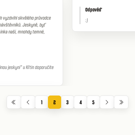
Odpověď
ch vyzdvihl skvělého průvodce
:)
návštěvníků. Jeskyně, byť
mínka naší, mnohdy temné,
nou jeskyni" u Křtin doporučíte
1
2
3
4
5