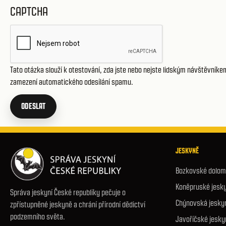
CAPTCHA
Tato otázka slouží k otestování, zda jste nebo nejste lidským návštěvníke
zamezení automatického odesílání spamu.
ODESLAT
JESKYNĚ
Bozkovské dolomi
Koněpruské jesk
Správa jeskyní České republiky pečuje o
Chýnovská jesky
zpřístupněné jeskyně a chrání přírodní dědictví
podzemního světa.
Javoříčské jesky