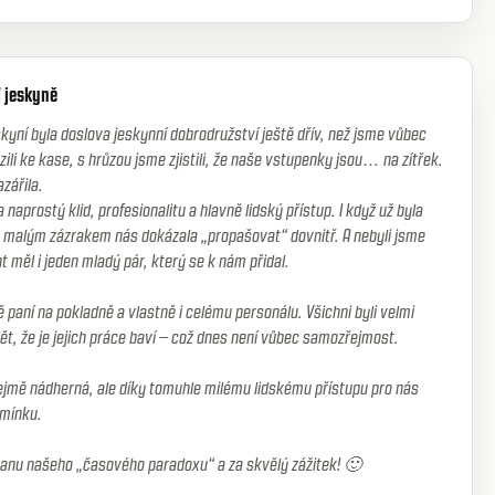
í jeskyně
yní byla doslova jeskynní dobrodružství ještě dřív, než jsme vůbec
zili ke kase, s hrůzou jsme zjistili, že naše vstupenky jsou… na zítřek.
azářila.
naprostý klid, profesionalitu a hlavně lidský přístup. I když už byla
m malým zázrakem nás dokázala „propašovat“ dovnitř. A nebyli jsme
 měl i jeden mladý pár, který se k nám přidal.
paní na pokladně a vlastně i celému personálu. Všichni byli velmi
idět, že je jejich práce baví – což dnes není vůbec samozřejmost.
jmě nádherná, ale díky tomuhle milému lidskému přístupu pro nás
omínku.
hranu našeho „časového paradoxu“ a za skvělý zážitek! 🙂