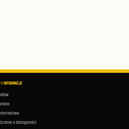
 I INFORMACJE
ediów
 online
internetowa
dczenie o dostępności