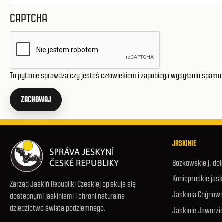
CAPTCHA
To pytanie sprawdza czy jesteś człowiekiem i zapobiega wysyłaniu spamu
ZACHOWAJ
JASKINIE
Bozkowskie j. do
Koniepruskie jask
Zarząd Jaskiń Republiki Czeskiej opiekuje się
Jaskinia Chýnow
dostępnymi jaskiniami i chroni naturalne
dziedzictwo świata podziemnego.
Jaskinie Jaworzi