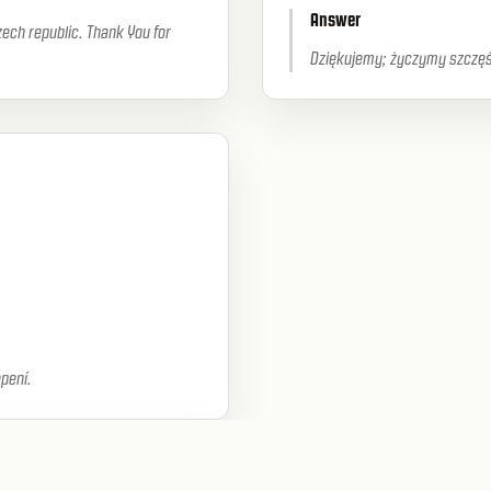
Answer
zech republic. Thank You for
Dziękujemy; życzymy szczęśl
pení.