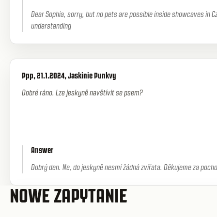
Dear Sophia, sorry, but no pets are possible inside showcaves in C
understanding
Ppp, 21.1.2024, Jaskinie Punkvy
Dobré ráno. Lze jeskyně navštívit se psem?
Answer
Dobrý den. Ne, do jeskyně nesmí žádná zvířata. Děkujeme za pocho
NOWE ZAPYTANIE