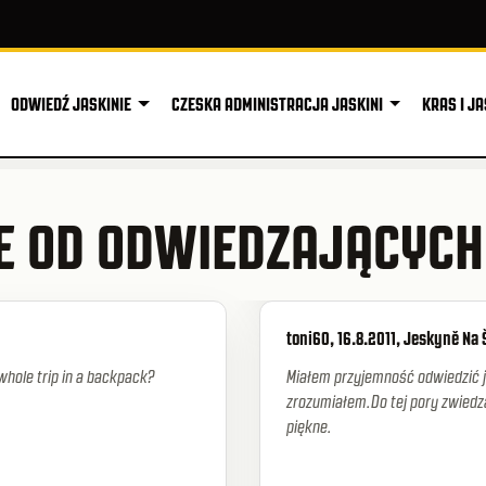
ODWIEDŹ JASKINIE
CZESKA ADMINISTRACJA JASKINI
KRAS I JA
E OD ODWIEDZAJĄCYCH
toni60, 16.8.2011, Jeskyně Na
e whole trip in a backpack?
Miałem przyjemność odwiedzić 
zrozumiałem.Do tej pory zwiedza
piękne.