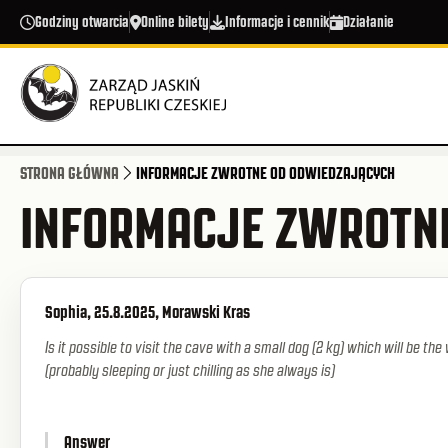
Przejdź do treści
Godziny otwarcia
Online bilety
Informacje i cennik
Działanie
STRONA GŁÓWNA
INFORMACJE ZWROTNE OD ODWIEDZAJĄCYCH
INFORMACJE ZWROTN
Sophia, 25.8.2025, Morawski Kras
Is it possible to visit the cave with a small dog (2 kg) which will be th
(probably sleeping or just chilling as she always is)
Answer