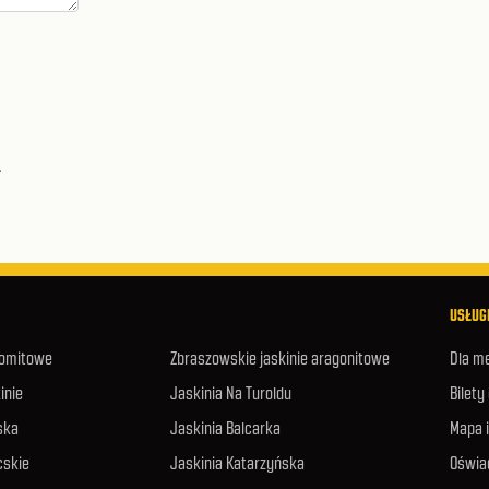
.
USŁUGI
lomitowe
Zbraszowskie jaskinie aragonitowe
Dla m
inie
Jaskinia Na Turoldu
Bilety
ska
Jaskinia Balcarka
Mapa 
cskie
Jaskinia Katarzyńska
Oświa