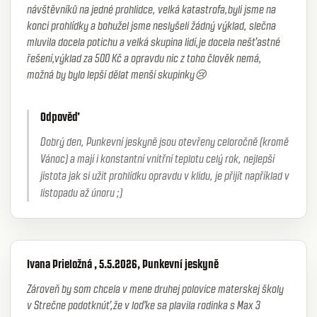
návštěvníků na jedné prohlidce, velká katastrofa,byli jsme na
konci prohlídky a bohužel jsme neslyšeli žádný výklad, slečna
mluvila docela potichu a velká skupina lidí,je docela nešťastné
řešení,výklad za 500 Kč a opravdu nic z toho člověk nemá,
možná by bylo lepší dělat menší skupinky😢
Odpověď
Dobrý den, Punkevní jeskyně jsou otevřeny celoročně (kromě
Vánoc) a mají i konstantní vnitřní teplotu celý rok, nejlepší
jistota jak si užit prohlídku opravdu v klidu, je přijít například v
listopadu až únoru ;)
Ivana Prieložná , 5.5.2026, Punkevní jeskyně
Zároveň by som chcela v mene druhej polovice materskej školy
v Strečne podotknúť,že v loďke sa plavila rodinka s Max 3