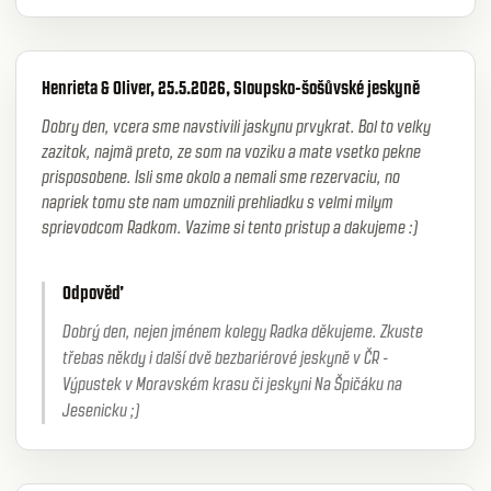
Henrieta & Oliver, 25.5.2026, Sloupsko-šošůvské jeskyně
Dobry den, vcera sme navstivili jaskynu prvykrat. Bol to velky
zazitok, najmä preto, ze som na voziku a mate vsetko pekne
prisposobene. Isli sme okolo a nemali sme rezervaciu, no
napriek tomu ste nam umoznili prehliadku s velmi milym
sprievodcom Radkom. Vazime si tento pristup a dakujeme :)
Odpověď
Dobrý den, nejen jménem kolegy Radka děkujeme. Zkuste
třebas někdy i další dvě bezbariérové jeskyně v ČR -
Výpustek v Moravském krasu či jeskyni Na Špičáku na
Jesenicku ;)