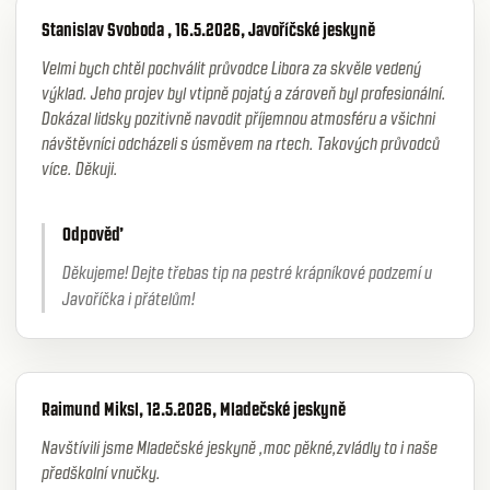
Stanislav Svoboda , 16.5.2026, Javoříčské jeskyně
Velmi bych chtěl pochválit průvodce Libora za skvěle vedený
výklad. Jeho projev byl vtipně pojatý a zároveň byl profesionální.
Dokázal lidsky pozitivně navodit příjemnou atmosféru a všichni
návštěvníci odcházeli s úsměvem na rtech. Takových průvodců
více. Děkuji.
Odpověď
Děkujeme! Dejte třebas tip na pestré krápníkové podzemí u
Javoříčka i přátelům!
Raimund Miksl, 12.5.2026, Mladečské jeskyně
Navštívili jsme Mladečské jeskyně ,moc pěkné,zvládly to i naše
předškolní vnučky.