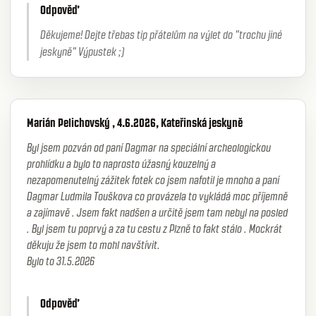
Odpověď
Děkujeme! Dejte třebas tip přátelům na výlet do "trochu jiné
jeskyně" Výpustek ;)
Marián Pelichovský , 4.6.2026, Kateřinská jeskyně
Byl jsem pozván od paní Dagmar na speciální archeologickou
prohlídku a bylo to naprosto úžasný kouzelný a
nezapomenutelný zážitek fotek co jsem nafotil je mnoho a paní
Dagmar Ludmila Touškova co provázela to vykládá moc příjemně
a zajímavě . Jsem fakt nadšen a určitě jsem tam nebyl na posled
. Byl jsem tu poprvý a za tu cestu z Plzně to fakt stálo . Mockrát
děkuju že jsem to mohl navštívit.
Bylo to 31.5.2026
Odpověď