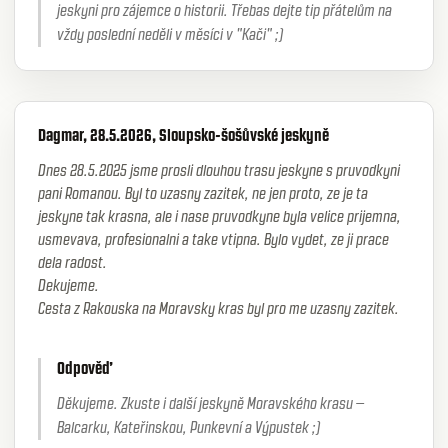
jeskyni pro zájemce o historii. Třebas dejte tip přátelům na
vždy poslední neděli v měsíci v "Kači" ;)
Dagmar, 28.5.2026, Sloupsko-šošůvské jeskyně
Dnes 28.5.2025 jsme prosli dlouhou trasu jeskyne s pruvodkyni
pani Romanou. Byl to uzasny zazitek, ne jen proto, ze je ta
jeskyne tak krasna, ale i nase pruvodkyne byla velice prijemna,
usmevava, profesionalni a take vtipna. Bylo vydet, ze ji prace
dela radost.
Dekujeme.
Cesta z Rakouska na Moravsky kras byl pro me uzasny zazitek.
Odpověď
Děkujeme. Zkuste i další jeskyně Moravského krasu –
Balcarku, Kateřinskou, Punkevní a Výpustek ;)