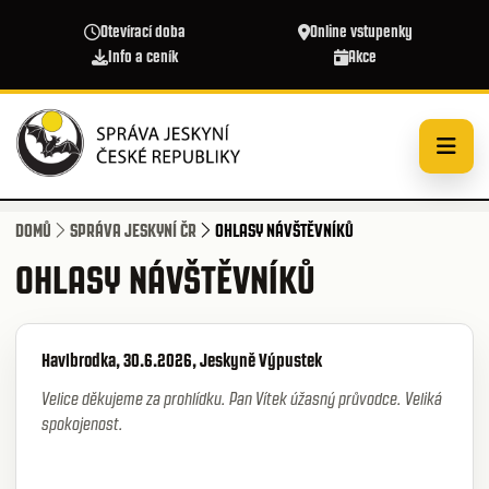
Přejít k hlavnímu obsahu
Otevírací doba
Online vstupenky
Info a ceník
Akce
DOMŮ
SPRÁVA JESKYNÍ ČR
OHLASY NÁVŠTĚVNÍKŮ
OHLASY NÁVŠTĚVNÍKŮ
Havlbrodka, 30.6.2026, Jeskyně Výpustek
Velice děkujeme za prohlídku. Pan Vítek úžasný průvodce. Veliká
spokojenost.