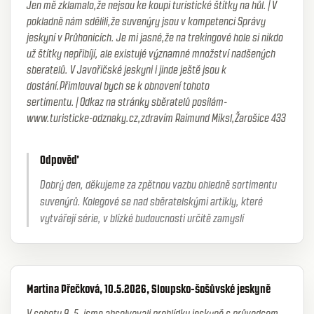
Jen mě zklamalo,že nejsou ke koupi turistické štítky na hůl.|V
pokladně nám sdělili,že suvenýry jsou v kompetenci Správy
jeskyní v Průhonicích. Je mi jasné,že na trekingové hole si nikdo
už štítky nepřibíjí, ale existujé významné množství nadšených
sberatelů. V Javořičské jeskyni i jinde ještě jsou k
dostání.Přimlouval bych se k obnovení tohoto
sertimentu.|Odkaz na stránky sběratelů posílám-
www.turisticke-odznaky.cz,zdravím Raimund Miksl,Žarošice 433
Odpověď
Dobrý den, děkujeme za zpětnou vazbu ohledně sortimentu
suvenýrů. Kolegové se nad sběratelskými artikly, které
vytvářejí série, v blízké budoucnosti určitě zamyslí
Martina Přečková, 10.5.2026, Sloupsko-šošůvské jeskyně
V sobotu 9. 5. jsme absolvovali prohlídku jeskyně s průvodcem