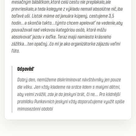
mesačným bábātkom,ktoré celú cestu nie preplakalo,ale
prevrieskalo,a teda kolegyne z výkladu nemali absolútne nič,iba
boľavé uši. Lístok máme od januára kúpený, cestujeme 3,5
hodín...a skončia takto...týmto chcem apelovať na vedenie,aby
pouvažovali nad vekovou kategóriou osôb, ktoré môžu
absolvovať jazdu v loďke. Teraz majú namiesto krásneho
zážitka...ten opačný..čo mi je ako organizãtorke zájazdu veľmi
ľúto.
Odpověď
Dobrý den, nemůžeme diskriminovat návštěvníky jen pouze
dle věku. Jen vždy klademe na srdce lidem s malými dětmi,
aby velmi zvážili, zda je do jeskyní brát, či ne... Pro klidnější
prohlídku Punkevních jeskyní vždy doporučujeme využít spíše
mimosezónní období