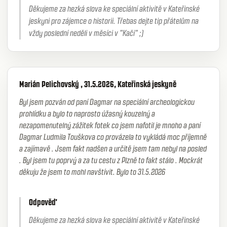
Děkujeme za hezká slova ke speciální aktivitě v Kateřinské
jeskyni pro zájemce o historii. Třebas dejte tip přátelům na
vždy poslední neděli v měsíci v "Kači" ;)
Marián Pelichovský , 31.5.2026, Kateřinská jeskyně
Byl jsem pozván od paní Dagmar na speciální archeologickou
prohlídku a bylo to naprosto úžasný kouzelný a
nezapomenutelný zážitek fotek co jsem nafotil je mnoho a paní
Dagmar Ludmila Touškova co provázela to vykládá moc příjemně
a zajímavě . Jsem fakt nadšen a určitě jsem tam nebyl na posled
. Byl jsem tu poprvý a za tu cestu z Plzně to fakt stálo . Mockrát
děkuju že jsem to mohl navštívit. Bylo to 31.5.2026
Odpověď
Děkujeme za hezká slova ke speciální aktivitě v Kateřinské