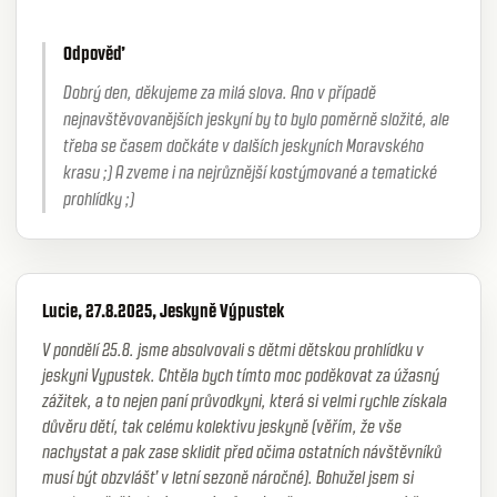
Odpověď
Dobrý den, děkujeme za milá slova. Ano v případě
nejnavštěvovanějších jeskyní by to bylo poměrně složité, ale
třeba se časem dočkáte v dalších jeskyních Moravského
krasu ;) A zveme i na nejrůznější kostýmované a tematické
prohlídky ;)
Lucie, 27.8.2025, Jeskyně Výpustek
V pondělí 25.8. jsme absolvovali s dětmi dětskou prohlídku v
jeskyni Vypustek. Chtěla bych tímto moc poděkovat za úžasný
zážitek, a to nejen paní průvodkyni, která si velmi rychle získala
důvěru dětí, tak celému kolektivu jeskyně (věřím, že vše
nachystat a pak zase sklidit před očima ostatních návštěvníků
musí být obzvlášť v letní sezoně náročné). Bohužel jsem si