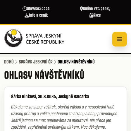
Přejít k hlavnímu obsahu
Otevírací doba
Online vstupenky
Info a ceník
Akce
DOMŮ
SPRÁVA JESKYNÍ ČR
OHLASY NÁVŠTĚVNÍKŮ
OHLASY NÁVŠTĚVNÍKŮ
Šárka Hinková, 30.8.2025, Jeskyně Balcarka
Děkujeme za super zážitek, skvělý výklad a v neposlední řadě
úžasný přístup a veliké pochopení ze strany slečny průvodkyně.
Ještě jednou se moc omlouváme za minutové, ale přece jen
zpoždění, zapřičiněné svéhlavým dítkem. Moc děkujeme.