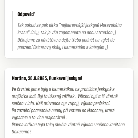
Odpověď
Tak pokud se pak dítku "nejbarevnější jeskyně Moravského
krasu" líbily, tak je vše zapomenuto na obou stranách ;)
Děkujeme za návštěvu a dejte třeba podnět na výlet do
podzemí Balcarovy skály i kamarádům a kolegům ;)
Martina, 30.8.2025, Punkevní jeskyně
Ve čtvrtek jsme byly s kamarádkou na prohlídce jeskyně a
projížďce lodí. Byl to úžasný zážitek . Všichni byli milí včetně
slečen v infu. Náš průvodce byl vtipný, výklad perfektní.
Po zaznění podmanivé hudby při vstupu do Macochy, která
vypadala o to více majestátně .
Plavba loďkou byla taky skvělá včetně výkladu našeho kapitána.
Děkujeme !