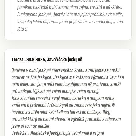
poněkud hektické kvůli enormnímu zájmu turistů o návštěvu
Punkevních jeskyní. Jestli si chcete jejich prohlídku více užít,
vždycky lidem doporučujeme přijít raději ve všední dny mimo
léto ;)
Tereza , 23.8.2025, Javoříčské jeskyně
Bydlíme v okolí jeskyní moravského krasu a tak jsme se chtěli
podívat na jiné jeskyně. Jeskyně má krásnou výzdobu a velmi se
nám líbila. Jen jsme měli velmi nepříjemnou až protivnou starší
průvodkyni. Výklad byl velmi nudný a velmi strohý.
Malá si chtěla rozsvítit svoji malou baterku a omylem svitla
směrem k průvodci. Průvodkyně se zachovala jako největší
hovado a svítila nám velmi silnou baterii do obličeje. Díky
průvodci který se neumí chovat a vykládá prohlídku s odporem
jsem si to moc neužili.
Ještě že v Mladečské jeskyni byla velmi milá a vtipná