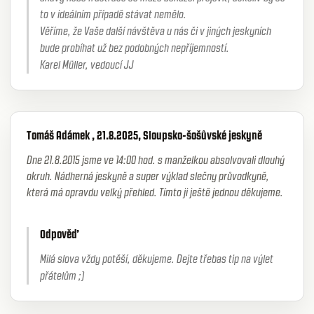
to v ideálním případě stávat nemělo.
Věříme, že Vaše další návštěva u nás či v jiných jeskyních
bude probíhat už bez podobných nepříjemností.
Karel Müller, vedoucí JJ
Tomáš Adámek , 21.8.2025, Sloupsko-šošůvské jeskyně
Dne 21.8.2015 jsme ve 14:00 hod. s manželkou absolvovali dlouhý
okruh. Nádherná jeskyně a super výklad slečny průvodkyně,
která má opravdu velký přehled. Tímto ji ještě jednou děkujeme.
Odpověď
Milá slova vždy potěší, děkujeme. Dejte třebas tip na výlet
přátelům ;)