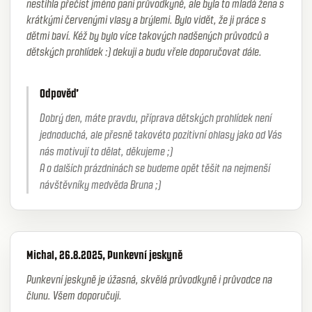
nestihla přečíst jméno paní průvodkyně, ale byla to mladá žena s
krátkými červenými vlasy a brýlemi. Bylo vidět, že ji práce s
dětmi baví. Kéž by bylo více takových nadšených průvodců a
dětských prohlídek :) dekuji a budu vřele doporučovat dále.
Odpověď
Dobrý den, máte pravdu, příprava dětských prohlídek není
jednoduchá, ale přesně takovéto pozitivní ohlasy jako od Vás
nás motivují to dělat, děkujeme ;)
A o dalších prázdninách se budeme opět těšit na nejmenší
návštěvníky medvěda Bruna ;)
Michal, 26.8.2025, Punkevní jeskyně
Punkevní jeskyně je úžasná, skvělá průvodkyně i průvodce na
člunu. Všem doporučuji.