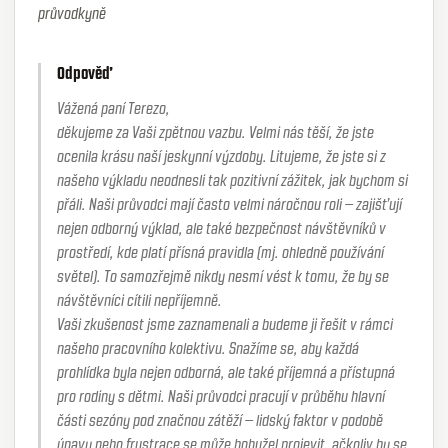
průvodkyně
Odpověď
Vážená paní Terezo,
děkujeme za Vaši zpětnou vazbu. Velmi nás těší, že jste
ocenila krásu naší jeskynní výzdoby. Litujeme, že jste si z
našeho výkladu neodnesli tak pozitivní zážitek, jak bychom si
přáli. Naši průvodci mají často velmi náročnou roli – zajišťují
nejen odborný výklad, ale také bezpečnost návštěvníků v
prostředí, kde platí přísná pravidla (mj. ohledně používání
světel). To samozřejmě nikdy nesmí vést k tomu, že by se
návštěvníci cítili nepříjemně.
Vaši zkušenost jsme zaznamenali a budeme ji řešit v rámci
našeho pracovního kolektivu. Snažíme se, aby každá
prohlídka byla nejen odborná, ale také příjemná a přístupná
pro rodiny s dětmi. Naši průvodci pracují v průběhu hlavní
části sezóny pod značnou zátěží – lidský faktor v podobě
únavy nebo frustrace se může bohužel projevit, ačkoliv by se