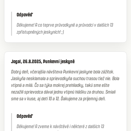
Odpověď
Děkujeme! A co teprve průvodkyně a průvodci v dalších 13
zpřístupněných jeskyních! ;)
Jogal, 26.8.2025, Punkevní jeskyně
Dobrý deň, včerajšia návšteva Punkevni jaskyne bola zážitok.
Jaskyňa nesklamala a sprievodkyňa suchou trasou tiež nie. Bola
vtipná a milá. Čo sa týka mokrej prehliadky, takú sme ešte
nezažili sprievodca dával jednu vtipnú hlášku za druhou. Smiali
sme sa v kuse, aj deti 10 a 12. Ďakujeme za príjemný deň.
Odpověď
Děkujeme! A zveme k návštěvě i některé z dalších 13