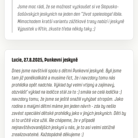
Jsme moc rádi, že se možnost vyzkoušet si ve Slopusko-
šošůvských jeskyních na jeden den "život speleologa! líbila.
Mimochodem kratší variantu zážitkové trasy nabízí i jeskyně
Výpustek u Křtin, zkuste třeba někdy taky ;)
Lucie, 27.8.2025, Punkevní jeskyně
Dnes jsme navštívili spolu s dětmi Punkevní jeskyně. Byli jsme
tam již poněkolikáté a musíme říct, že i navzdory tomu nás
prohlídka opět nadchla. Výklad byl velmi vtipný a zajímavý,
obzvlášť výklad na lodičce stál za to :) smála se celá lodička :)
navzdory tomu, že jsme se ještě snažili vyhýbat stropům. Jako
rodina s malými dětmi máme jen jeden návrh - zda by nešlo
zavést speciální dětské prohlídky jako v jiných jeskyních. Děti by
si to určitě více užili. Ale chápeme, že v případě
nejnavštěvovanějších jeskyní u nás, je to asi velmi obtížně
zrealizovatelné. Každopádně děkujeme :)