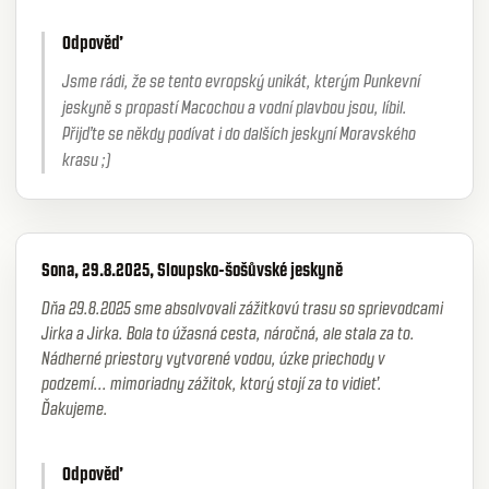
Odpověď
Jsme rádi, že se tento evropský unikát, kterým Punkevní
jeskyně s propastí Macochou a vodní plavbou jsou, líbil.
Přijďte se někdy podívat i do dalších jeskyní Moravského
krasu ;)
Sona, 29.8.2025, Sloupsko-šošůvské jeskyně
Dňa 29.8.2025 sme absolvovali zážitkovú trasu so sprievodcami
Jirka a Jirka. Bola to úžasná cesta, náročná, ale stala za to.
Nádherné priestory vytvorené vodou, úzke priechody v
podzemí... mimoriadny zážitok, ktorý stojí za to vidieť.
Ďakujeme.
Odpověď