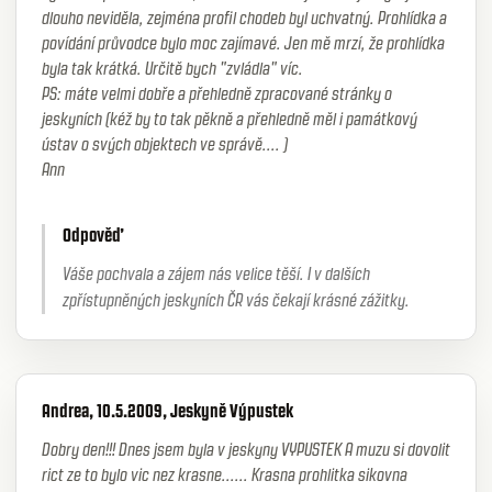
dlouho neviděla, zejména profil chodeb byl uchvatný. Prohlídka a
povídání průvodce bylo moc zajímavé. Jen mě mrzí, že prohlídka
byla tak krátká. Určitě bych "zvládla" víc.
PS: máte velmi dobře a přehledně zpracované stránky o
jeskyních (kéž by to tak pěkně a přehledně měl i památkový
ústav o svých objektech ve správě.... )
Ann
Odpověď
Váše pochvala a zájem nás velice těší. I v dalších
zpřístupněných jeskyních ČR vás čekají krásné zážitky.
Andrea, 10.5.2009, Jeskyně Výpustek
Dobry den!!! Dnes jsem byla v jeskyny VYPUSTEK A muzu si dovolit
rict ze to bylo vic nez krasne...... Krasna prohlitka sikovna