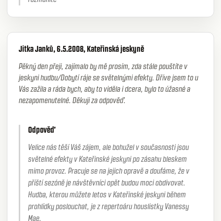
Jitka Janků, 6.5.2008, Kateřinská jeskyně
Pěkný den přeji, zajímalo by mě prosím, zda stále pouštíte v
jeskyni hudbu/Dobytí ráje se světelnými efekty. Dříve jsem to u
Vás zažila a ráda bych, aby to viděla i dcera, bylo to úžasné a
nezapomenutelné. Děkuji za odpověď.
Odpověď
Velice nás těší Váš zájem, ale bohužel v současnosti jsou
světelné efekty v Kateřinské jeskyni po zásahu bleskem
mimo provoz. Pracuje se na jejich opravě a doufáme, že v
příští sezóně je návštěvníci opět budou moci obdivovat.
Hudba, kterou můžete letos v Kateřinské jeskyni během
prohlídky poslouchat, je z repertoáru houslistky Vanessy
Mae.