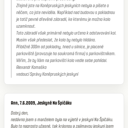
Zřejmě jste na Koněpruských jeskyních nebyla a píšete o
něčem, co jste neviděla. Například nad budovou s pokladnou
je totiž pevné dřevěné zábradlí, ke kterému je možno kolo
uzamknout.
Toto zábradlí však primárně nebylo určeno k odstavování kol.
Musím však předeslat, že kolo by nebylo hlídáno.
Přibližně 300m od pokladny, hned u silnice, je placené
parkoviště (provozuje ho soukromá firma) s parkovištníkem.
Věřím, že by Vám na parkovišti kolo vedle sebe pohlídal.
Alexandr Komaško
vedoucí Správy Koněpruských jeskyní
Ann, 7.6.2009, Jeskyně Na Špičáku
Dobrý den,
nedávno jsem s manželem byla na výletě v jeskyni Na Špičáku.
Bylo to naprosto užasné, tak krásnou a zajímavou jeskyni jsem