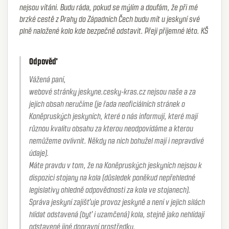
nejsou vítáni. Budu ráda, pokud se mýlím a doufám, že při mé
brzké cestě z Prahy do Západních Čech budu mít u jeskyní své
plně naložené kolo kde bezpečně odstavit. Přeji příjemné léto. KŠ
Odpověď
Vážená paní,
webové stránky jeskyne.cesky-kras.cz nejsou naše a za
jejich obsah neručíme (je řada neoficiálních stránek o
Koněpruských jeskyních, které o nás informují, které mají
různou kvalitu obsahu za kterou neodpovídáme a kterou
nemůžeme ovlivnit. Někdy na nich bohužel mají i nepravdivé
údaje).
Máte pravdu v tom, že na Koněpruských jeskyních nejsou k
dispozici stojany na kola (důsledek poněkud nepřehledné
legislativy ohledně odpovědnosti za kola ve stojanech).
Správa jeskyní zajišťuje provoz jeskyně a není v jejich silách
hlídat odstavená (byť i uzamčená) kola, stejně jako nehlídají
odstavené jiné dopravní prostředky.