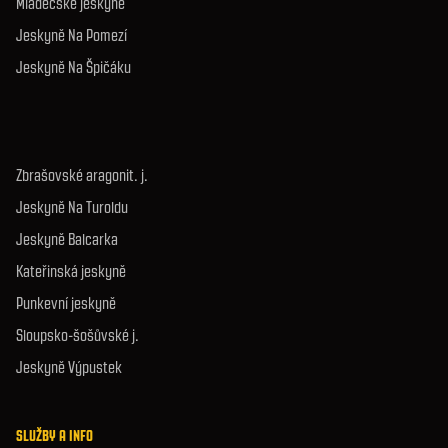
Mladečské jeskyně
Jeskyně Na Pomezí
Jeskyně Na Špičáku
Zbrašovské aragonit. j.
Jeskyně Na Turoldu
Jeskyně Balcarka
Kateřinská jeskyně
Punkevní jeskyně
Sloupsko-šošůvské j.
Jeskyně Výpustek
SLUŽBY A INFO