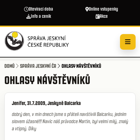
Přejít k hlavnímu obsahu
Otevírací doba
Online vstupenky
Info a ceník
Akce
DOMŮ
SPRÁVA JESKYNÍ ČR
OHLASY NÁVŠTĚVNÍKŮ
OHLASY NÁVŠTĚVNÍKŮ
Jenifer, 31.7.2009, Jeskyně Balcarka
dobrý den, v min dnech jsme s přáteli navśtívili Balcarku, jedním
slovem úžasné!!! Navíc náš průvodce Martin, byl velmi milý, znalý
a vtipný. Díky