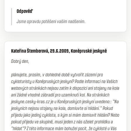
Odpověď
Jsme opravdu potěšeni vaším nadšením.
Kateřina Štemberová, 29.6.2009, Koněpruské jeskyně
Dobrý den,
plánujete, prosím, v dohledné době vytvořit zázemí pro
cykloturisty u Koněpruských jeskyní? Podle informací na Vašich
webových stránkách nejsou zatím k dispozici ani stojany na kola
ani žádné vhodné zábradlí pro uzamknutí kol. Na stránkách
jeskyne.cesky-kras.cz je u Koněpruských jeskyní uvedeno:: "Na
jeskyních nejsou stojany na kola, domluvte si hlídání." Pokud
přijedu jako jediný cyklista, s kým si mám domluvit hlídání? Nebo
pokud přijedu ve skupině, musí jeden z nás oželet prohlídku a
"hlídat"? Z této informace mám bohužel pocit, že cyklisté u Vás