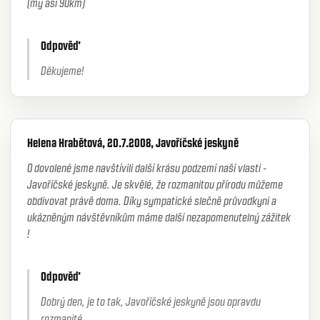
(my asi 90km)
Odpověď
Děkujeme!
Helena Hrabětová, 20.7.2008, Javoříčské jeskyně
O dovolené jsme navštívili další krásu podzemí naší vlasti -
Javoříčské jeskyně. Je skvělé, že rozmanitou přírodu můžeme
obdivovat právě doma. Díky sympatické slečně průvodkyni a
ukázněným návštěvníkům máme další nezapomenutelný zážitek
!
Odpověď
Dobrý den, je to tak, Javoříčské jeskyně jsou opravdu
rozmanité