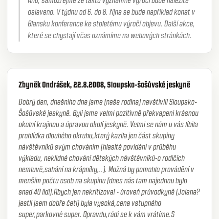
Ano, samozřejmě že takto významné výročí bude náležitě
oslaveno. V týdnu od 6. do 8. října se bude například konat v
Blansku konference ke stoletému výročí objevu. Další akce,
které se chystají včas oznámíme na webových stránkách.
Zbyněk Ondrášek, 22.8.2008, Sloupsko-šošůvské jeskyně
Dobrý den, dnešního dne jsme (naše rodina) navštívili Sloupsko-
Šošůvské jeskyně. Byli jsme velmi pozitivně překvapeni krásnou
okolní krajinou a úpravou okolí jeskyně. Velmi se nám u vás líbila
prohlídka dlouhého okruhu,který kazila jen část skupiny
návštěvníků svým chováním (hlasité povídání v průběhu
výkladu, neklidné chování dětských návštěvníků-o rodičích
nemluvě,sahání na krápníky,..). Možná by pomohlo provádění v
menším počtu osob na skupinu (dnes nás tam najednou bylo
snad 40 lidí).Abych jen nekritizoval - úroveň prúvodkyně (Jolana?
jestli jsem dobře četl) byla vysoká,cena vstupného
super,parkovné super. Opravdu,rádi se k vám vrátíme.S