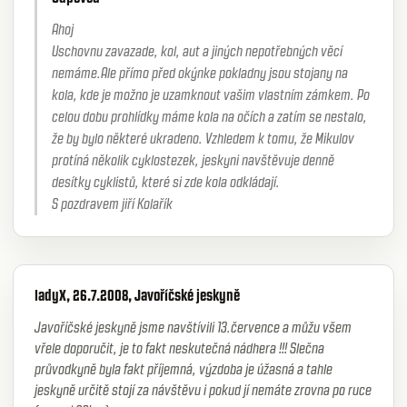
Ahoj
Uschovnu zavazade, kol, aut a jiných nepotřebných věcí
nemáme.Ale přímo před okýnke pokladny jsou stojany na
kola, kde je možno je uzamknout vašim vlastním zámkem. Po
celou dobu prohlídky máme kola na očích a zatím se nestalo,
že by bylo některé ukradeno. Vzhledem k tomu, že Mikulov
protíná několik cyklostezek, jeskyni navštěvuje denně
desítky cyklistů, které si zde kola odkládají.
S pozdravem jiří Kolařík
ladyX, 26.7.2008, Javoříčské jeskyně
Javoříčské jeskyně jsme navštívili 13.července a můžu všem
vřele doporučit, je to fakt neskutečná nádhera !!! Slečna
průvodkyně byla fakt příjemná, výzdoba je úžasná a tahle
jeskyně určitě stojí za návštěvu i pokud jí nemáte zrovna po ruce