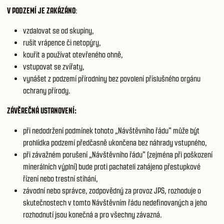
V PODZEMÍ JE ZAKÁZÁNO
:
vzdalovat se od skupiny,
rušit vrápence či netopýry,
kouřit a používat otevřeného ohně,
vstupovat se zvířaty,
vynášet z podzemí přírodniny bez povolení příslušného orgánu
ochrany přírody.
ZÁVĚREČNÁ USTANOVENÍ:
při nedodržení podmínek tohoto „Návštěvního řádu" může být
prohlídka podzemí předčasně ukončena bez náhrady vstupného,
při závažném porušení „Návštěvního řádu" (zejména při poškození
minerálních výplní) bude proti pachateli zahájeno přestupkové
řízení nebo trestní stíhání,
závodní nebo správce, zodpovědný za provoz JPS, rozhoduje o
skutečnostech v tomto Návštěvním řádu nedefinovaných a jeho
rozhodnutí jsou konečná a pro všechny závazná.