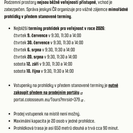
Podzemní prostory
nejsou běžně veřejnosti přístupné
, vchod je
zabezpečen. Správa jeskyní ČR organizuje pro vážné zájemce
mimořádné
prohlídky v předem stanovené termíny
.
Nejbližší
termíny prohlídek pro veřejnost v roce 2026
:
čtvrtek
9. července
v 9:30, 11:30 a 14:00
čtvrtek
30. července
v 9:30, 11:30 a 14:00
čtvrtek
6. srpna
v 9:30, 11:30 a 14:00
čtvrtek
20. srpna
v 9:30, 11:30 a 14:00
sobota
12. září
v 9:30, 11:30 a 14:00
sobota
10. října
v 9:30, 11:30 a 14:00
Vstupenky na prohlídky v předem stanovené termíny je
nutné
zakoupit předem na prodejním portálu
portal.colosseum.eu/Tours?mrsid=379
.
Prodej vstupenek na místě není možný.
Maximální kapacita je 20 osob v jedné prohlídce.
Prohlídková trasa je asi 650 metrů dlouhá a trvá cca 90 minut.