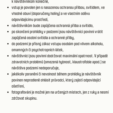
k návštěvníkům konečné,
vstup je povolen jen s nasazenou ochranou přilbou, svítidlem, ve
vhodné obuvi (doporučeny holiny) a ve vlastním oděvu
odpovídajícímu prostředí,
návštěvníkům bude zapůjčena ochranná přilba a svítidlo,
po skončení prohlídky v podzemí jsou návštěvníci povinni vrátit
zapůjčená osobní svítidla a ochranné přilby,
do podzemí je přísný zákaz vstupu osobám pod vlivem alkoholu,
omamných či psychotropních látek,
návštěvníci jsou povinni dodržovat maximální opatrnost. V případě
zdravotních problémů (omezená hybnost, klaustrofobie apod.) se
návštěva podzemí nedoporučuje,
jakékoliv poranění či nevolnost během prohlídky je návštěvník
povinen neprodleně ohlásit průvodci, který zajistí odpovídající
ošetření,
fotografování je možné jen na určených místech, jen z ruky a nesmí
zdržovat skupinu.