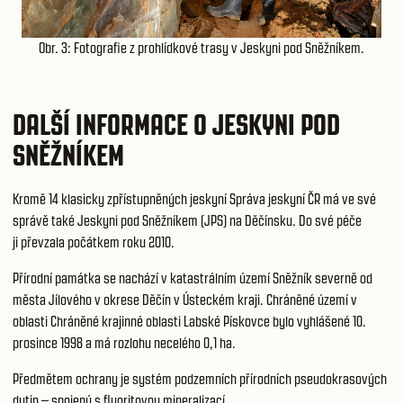
Obr. 3: Fotografie z prohlídkové trasy v Jeskyni pod Sněžníkem.
DALŠÍ INFORMACE O JESKYNI POD
SNĚŽNÍKEM
Kromě 14 klasicky zpřístupněných jeskyní Správa jeskyní ČR má ve své
správě také Jeskyni pod Sněžníkem (JPS) na Děčínsku. Do své péče
ji převzala počátkem roku 2010.
Přírodní památka se nachází v katastrálním území Sněžník severně od
města Jílového v okrese Děčín v Ústeckém kraji. Chráněné území v
oblasti Chráněné krajinné oblasti Labské Pískovce bylo vyhlášené 10.
prosince 1998 a má rozlohu necelého 0,1 ha.
Předmětem ochrany je systém podzemních přírodních pseudokrasových
dutin – spojený s fluoritovou mineralizací.