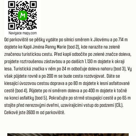
Od parkoviště se pěšky vydáte po silnici směrem k Jílovému a po 714 m
dojdete ke Kapli Jména Panny Marie (bod 2), kde narazíte na zeleně
značenou turistickou cestu. Před kaplí odbočíte po zelené značce doleva,
projdete roztroušenou zástavbou a po dalších 1.130 m dojdete k okraji
lesa. Turistická značka v něm po 24 m odbočuje doleva nahoru (bod 3), Vy
však půjdete rovně a po 200 m se bude cesta rozdvojovat. Dáte se
klesající úvozovou cestou doprava a po 80 m dojdete k lesní asfaltované
cestě (bod 4). Půjdete po ní směrem doleva a po 400 m dojdete k točně
na konci asfaltky (bod 5). Pokračujte po strmě stoupající cestě a po 65 m
stojíte před nerezovými dveřmi, uzavírajícími vstup do podzemí (CÍL).
Celkově jste 2600 m od parkoviště.