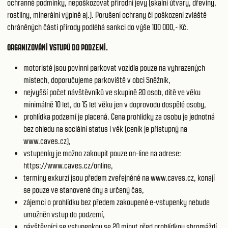
ochranné podmínky, nepoškozovat přírodní jevy (skalní útvary, dřeviny,
rostliny, minerální výplně aj.). Porušení ochrany či poškození zvláště
chráněných částí přírody podléhá sankci do výše 100 000,- Kč.
ORGANIZOVÁNÍ VSTUPŮ DO PODZEMÍ.
motoristé jsou povinni parkovat vozidla pouze na vyhrazených
místech, doporučujeme parkoviště v obci Sněžník,
nejvyšší počet návštěvníků ve skupině 20 osob, dítě ve věku
minimálně 10 let, do 15 let věku jen v doprovodu dospělé osoby,
prohlídka podzemí je placená. Cena prohlídky za osobu je jednotná
bez ohledu na sociální status i věk (ceník je přístupný na
www.caves.cz),
vstupenky je možno zakoupit pouze on-line na adrese:
https://www.caves.cz/online,
termíny exkurzí jsou předem zveřejněné na www.caves.cz, konají
se pouze ve stanovené dny a určený čas,
zájemci o prohlídku bez předem zakoupené e-vstupenky nebude
umožněn vstup do podzemí,
návštěvníci se vstupenkou se 20 minut před prohlídkou shromáždí