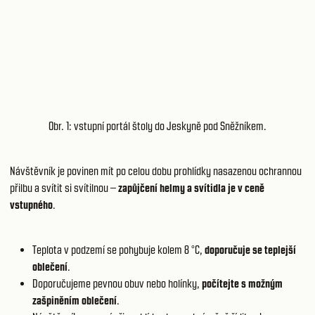
Obr. 1: vstupní portál štoly do Jeskyně pod Sněžníkem.
Návštěvník je povinen mít po celou dobu prohlídky nasazenou ochrannou
přilbu a svítit si svítilnou –
zapůjčení helmy a svítidla je v ceně
vstupného
.
Teplota v podzemí se pohybuje kolem 8 °C,
doporučuje se teplejší
oblečení
.
Doporučujeme pevnou obuv nebo holínky,
počítejte s možným
zašpiněním oblečení
.