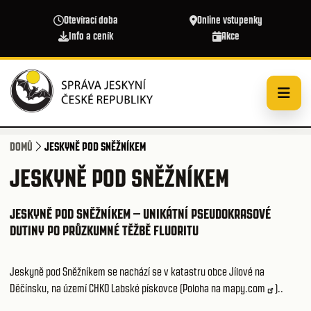
Přejít k hlavnímu obsahu
Otevírací doba
Online vstupenky
Info a ceník
Akce
DOMŮ
JESKYNĚ POD SNĚŽNÍKEM
JESKYNĚ POD SNĚŽNÍKEM
JESKYNĚ POD SNĚŽNÍKEM – UNIKÁTNÍ PSEUDOKRASOVÉ
DUTINY PO PRŮZKUMNÉ TĚŽBĚ FLUORITU
Jeskyně pod Sněžníkem se nachází se v katastru obce Jílové na
Děčínsku, na území CHKO Labské pískovce (
Poloha na mapy.com
)..