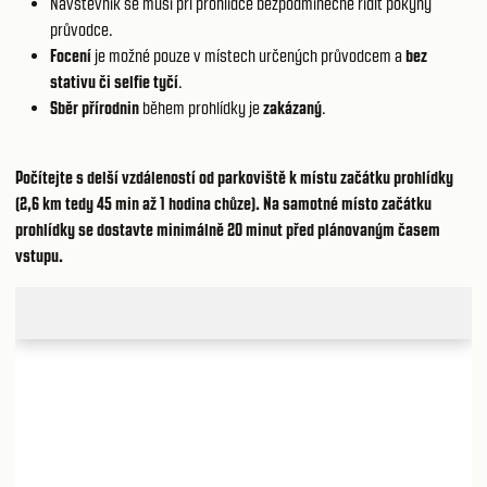
Návštěvník se musí při prohlídce bezpodmínečně řídit pokyny
průvodce.
Focení
je možné pouze v místech určených průvodcem a
bez
stativu či selfie tyčí
.
Sběr přírodnin
během prohlídky je
zakázaný
.
Počítejte s delší vzdáleností od parkoviště k místu začátku prohlídky
(2,6 km tedy 45 min až 1 hodina chůze). Na samotné místo začátku
prohlídky se dostavte minimálně 20 minut před plánovaným časem
vstupu.