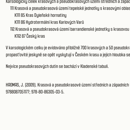
Karsologický celek krasových a pseudokrasových území středních a západní
111
Krasová a pseudokrasová území tepelské jednotky
s krasovými obla
K111 85
Kras Dyleňské hornatiny
K111 86
Hydrotermální kras Karlových Varů
112
Krasová a pseudokrasová území barrandienské jednotky
s krasovou 
K112 87
Český kras
V karsologickém celku je evidováno přibližně 700 krasových a 50 pseudokr
propasťovité jeskyně se opět vyskytují v Českém krasu a jejich hloubka se
Nejvíce pseudokrasových dutin se bachází v Kladenské tabuli.
HROMAS, J. (2009). Krasová a pseudokrasové území středních a západních Čec
9788087051177; 978-80-86305-03-5.