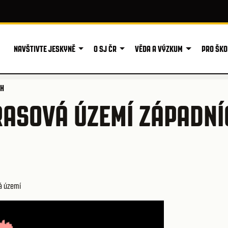
NAVŠTIVTE JESKYNĚ
O SJ ČR
VĚDA A VÝZKUM
PRO ŠKO
CH
ASOVÁ ÚZEMÍ ZÁPADNÍ
á území