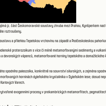
jímá jz. část Českomoravské soustavy zhruba mezi Prahou, Kynšperkem nad Oh
le roztroušeny.
oustavu a přilehlou Tepelskou vrchovinu na západě a Podčeskoleskou pahorkat
arrandienské proterozoikum s více či méně metamorfovanými sedimenty a vulk
 a devonských vápenců, metamorfované horniny tepelského a domažlického kr
ého spodního paleozoika, konkrétně na souvrství silurských, a zejména spodn
amorfovaných horninách dyleňského krystalinika v Dyleňském lese; dosud nepo
v Karlových Varech.
y vytvořené exogenními procesy v prekambrických metamorfitech, pegmatitech