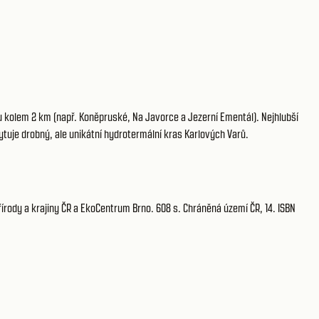
 kolem 2 km (např. Koněpruské, Na Javorce a Jezerní Ementál). Nejhlubší
ytuje drobný, ale unikátní hydrotermální kras Karlových Varů.
írody a krajiny ČR a EkoCentrum Brno. 608 s. Chráněná území ČR, 14. ISBN