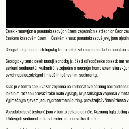
Celek krasových a pseudokrasových území západních a středních Čech zau
českém krasovém území – Českém krasu; pseudokrasové jevy jsou ojedině
Geograficky a geomorfologicky tento celek zahrnuje celou Poberounskou s
Geologicky tento celek budují jednotky jz. části středočeské oblasti: b
sériemi sedimentů i vulkanitů, a zejména s mocným komplexem silurských
svrchnopaleozoickými i mladšími pánevními sedimenty.
Kras je v tomto celku vázán zejména na karbonátové horniny barrandiensk
lokálním rozsahu provází také malé výskyty krystalických vápenců v met
Výjimečným zjevem jsou hydrotermální dutiny, provázející vřídelní těleso 
Pseudokrasové jeskyně jsou v tomto celku ojedinělé. Poznány byly dutin
křídových sedimentech a v terciérních neovulkanitech.