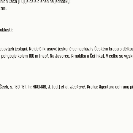
ch Čech (110) je dále členěn na jednotky:
stmi:
oblastí:
asových jeskyní. Nejdelší krasové jeskyně se nachází v Českém krasu s délkou
 pohybuje kolem 100 m (např. Na Javorce, Arnoldka a Čeřinka). V celku se vysk
h, s. 150-151. In: HROMAS, J. (ed.) et al.
Jeskyně
. Praha: Agentura ochrany př