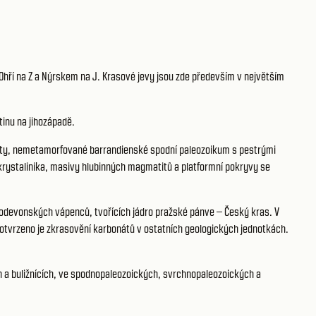
ří na Z a Nýrskem na J. Krasové jevy jsou zde především v největším
inu na jihozápadě.
anity, nemetamorfované barrandienské spodní paleozoikum s pestrými
ystalinika, masivy hlubinných magmatitů a platformní pokryvy se
odevonských vápenců, tvořících jádro pražské pánve – Český kras. V
tvrzeno je zkrasovění karbonátů v ostatních geologických jednotkách.
 a buližnících, ve spodnopaleozoických, svrchnopaleozoických a