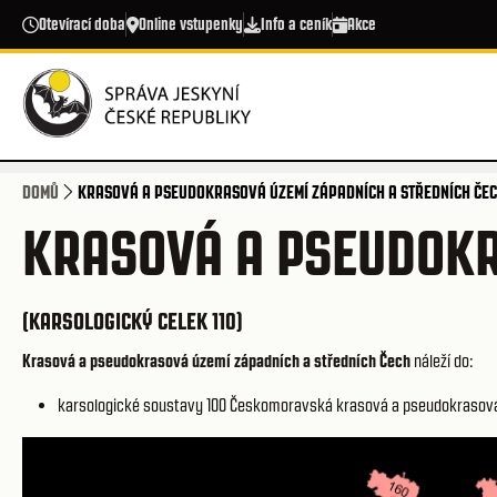
Přejít k hlavnímu obsahu
Otevírací doba
Online vstupenky
Info a ceník
Akce
DOMŮ
KRASOVÁ A PSEUDOKRASOVÁ ÚZEMÍ ZÁPADNÍCH A STŘEDNÍCH ČE
KRASOVÁ A PSEUDOKR
(KARSOLOGICKÝ CELEK 110)
Krasová a pseudokrasová území západních a středních Čech
náleží do:
karsologické soustavy 100
Českomoravská krasová a pseudokrasov