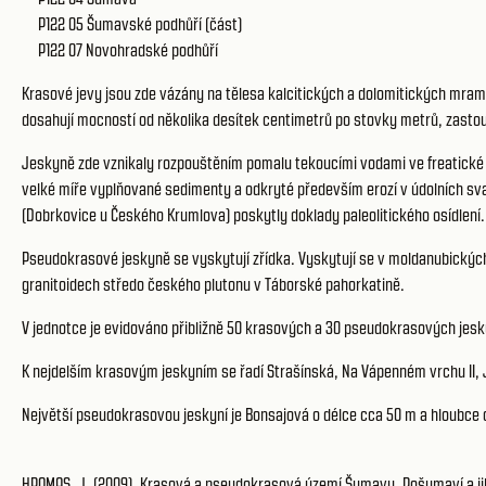
P122 05 Šumavské podhůří (část)
P122 07 Novohradské podhůří
Krasové jevy jsou zde vázány na tělesa kalcitických a dolomitických mram
dosahují mocností od několika desítek centimetrů po stovky metrů, zasto
Jeskyně zde vznikaly rozpouštěním pomalu tekoucími vodami ve freatické 
velké míře vyplňované sedimenty a odkryté především erozí v údolních sv
(Dobrkovice u Českého Krumlova) poskytly doklady paleolitického osídlení.
Pseudokrasové jeskyně se vyskytují zřídka. Vyskytují se v moldanubický
granitoidech středo českého plutonu v Táborské pahorkatině.
V jednotce je evidováno přibližně 50 krasových a 30 pseudokrasových jesk
K nejdelším krasovým jeskyním se řadí Strašínská, Na Vápenném vrchu II, 
Největší pseudokrasovou jeskyní je Bonsajová o délce cca 50 m a hloubce
HROMAS, J. (2009). Krasová a pseudokrasová území Šumavy, Pošumaví a jiho