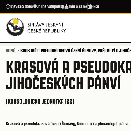
Přejít k hlavnímu obsahu
Otevírací doba
Online vstupenky
Info a ceník
Akce
DOMŮ
KRASOVÁ A PSEUDOKRASOVÁ ÚZEMÍ ŠUMAVY, POŠUMAVÍ A JIHOČ
KRASOVÁ A PSEUDOKR
JIHOČESKÝCH PÁNVÍ
(KARSOLOGICKÁ JEDNOTKA 122)
Krasová a pseudokrasová území Šumavy, Pošumaví a jihočeských pánví