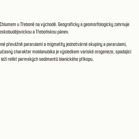
ě a Chlumem u Třeboně na východě. Geograficky a geomorfologicky zahrnuje
eskobudějovickou a Třeboňskou pánev.
né převážně pararulami a migmatity jednotvárné skupiny a pararulami,
 současný charakter moldanubika je výsledkem variské orogeneze, spadající
i leží relikt permských sedimentů blanického příkopu.