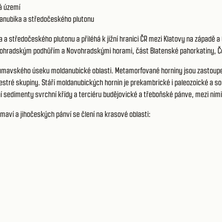
á území
anubika a středočeského plutonu
a a středočeského plutonu a přiléhá k jižní hranici ČR mezi Klatovy na západ
hradským podhůřím a Novohradskými horami, část Blatenské pahorkatiny, Č
umavského úseku moldanubické oblasti. Metamorfované horniny jsou zastoupe
 pestré skupiny. Stáří moldanubických hornin je prekambrické i paleozoické a
ní sedimenty svrchní křídy a terciéru budějovické a třeboňské pánve, mezi nim
ví a jihočeských pánví se člení na krasové oblasti: