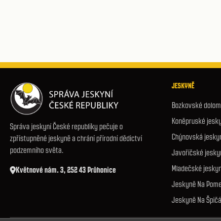
JESKYNĚ
Bozkovské dolomi
Koněpruské jesk
Správa jeskyní České republiky pečuje o
Chýnovská jesky
zpřístupněné jeskyně a chrání přírodní dědictví
podzemního světa.
Javoříčské jesky
Mladečské jesky
Květnové nám. 3, 252 43 Průhonice
Jeskyně Na Pome
Jeskyně Na Špič