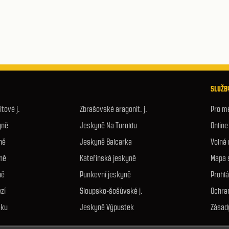
SLUŽBY
tové j.
Zbrašovské aragonit. j.
Pro m
yně
Jeskyně Na Turoldu
Onlin
ně
Jeskyně Balcarka
Volná
ně
Kateřinská jeskyně
Mapa 
ně
Punkevní jeskyně
Prohlá
zí
Sloupsko-šošůvské j.
Ochra
áku
Jeskyně Výpustek
Zásad