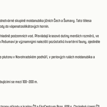
ednotvárné skupině moldanubika jižních Čech a Šumavy. Tato tělesa
ody do vápenatosilikátových hornin.
 hladině podzemních vod. Převládají krasové dutiny menších rozměrů, ve
 Pošumaví je významnými nalezišti pozůstatků kvartérní fauny, ojediněle
o plutonu v Novohradském podhůří, v perlových rulách moldanubika a
ybujícími se mezi 100–200 m.
chrany přírody a krajiny ČR a EkoCentrum Brno. 608 s. Chráněná území ČR,