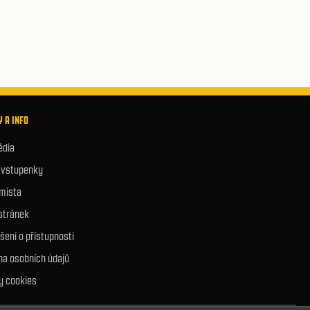
 A INFO
édia
e vstupenky
 místa
stránek
šení o přístupnosti
na osobních údajů
y cookies