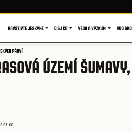
NAVŠTIVTE JESKYNĚ
O SJ ČR
VĚDA A VÝZKUM
PRO ŠKO
ESKÝCH PÁNVÍ
ASOVÁ ÚZEMÍ ŠUMAVY,
náleží do: