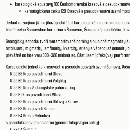
karsologické soustavy 100
Českomoravská krasová a pseudokrasov
karsologického celku 120
Krasová a pseudokrasová území mold
Jednotka zaujímá jižní a jihozápadní část karsologického celku moldanubik
téměř celou Šumavskou hornatinu s Šumavou, Šumavským podhůřím, Novo
Geologicky jednotku tvoří metamorfované horniny a hlubinné magmatity š
ortorulami, migmatity, amfibolity, kvarcity, erlany a vápenci až dolomity
převážně do intervalu 380–320 milionů let. Část území překrývají platform
Karsologická jednotka krasových a pseudokrasových území Šumavy, Pošuma
K122 58
Kras povodí horní Otavy
K122 59
Kras povodí horní Volyňky
K122 60
Kras Radomyšlské pahorkatiny
K122 61
Kras povodí horní Vltavy
K122 62
Kras povodí horní Úhlavy u Klatov
K122 63
Kras povodí Blanice
K122 64
Kras u Nehodiva
s pseudokrasovými oblastmi (geomorfologickými celky):
P122 04 Šumava