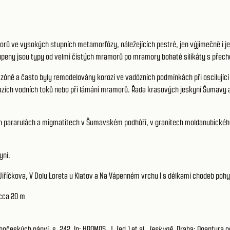
orů ve vysokých stupních metamorfózy, náležejících pestré, jen výjimečně i j
upeny jsou typy od velmi čistých mramorů po mramory bohaté silikáty s přech
zóně a často byly remodelovány korozí ve vadózních podmínkách při oscilující
azích vodních toků nebo při lámání mramorů. Řada krasových jeskyní Šumavy a
ch pararulách a migmatitech v Šumavském podhůří, v granitech moldanubickéh
yní.
Jiříčkova, V Dolu Loreta u Klatov a Na Vápenném vrchu I s délkami chodeb poh
 cca 20 m
českých pánví, s. 242. In: HROMAS, J. (ed.) et al.
Jeskyně
. Praha: Agentura o