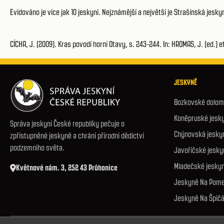
Evidováno je více jak 10 jeskyní. Nejznámější a největší je Strašínská jes
CÍCHA, J. (2009). Kras povodí horní Otavy, s. 243-244. In: HROMAS, J. (ed.) e
JESKYNĚ
Bozkovské dolomi
Koněpruské jesk
Správa jeskyní České republiky pečuje o
Chýnovská jesky
zpřístupněné jeskyně a chrání přírodní dědictví
podzemního světa.
Javoříčské jesky
Mladečské jesky
Květnové nám. 3, 252 43 Průhonice
Jeskyně Na Pome
Jeskyně Na Špič