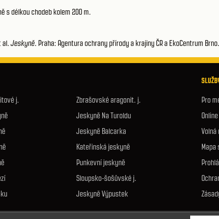
kyně s délkou chodeb kolem 200 m.
t al.
Jeskyně
. Praha: Agentura ochrany přírody a krajiny ČR a EkoCentrum Brno
SLUŽBY
tové j.
Zbrašovské aragonit. j.
Pro m
yně
Jeskyně Na Turoldu
Onlin
ně
Jeskyně Balcarka
Volná
ně
Kateřinská jeskyně
Mapa 
ně
Punkevní jeskyně
Prohlá
zí
Sloupsko-šošůvské j.
Ochra
áku
Jeskyně Výpustek
Zásad