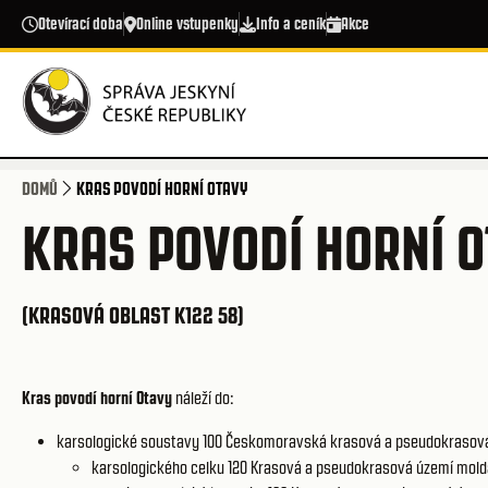
Přejít k hlavnímu obsahu
Otevírací doba
Online vstupenky
Info a ceník
Akce
DOMŮ
KRAS POVODÍ HORNÍ OTAVY
KRAS POVODÍ HORNÍ 
(KRASOVÁ OBLAST K122 58)
Kras povodí horní Otavy
náleží do:
karsologické soustavy 100
Českomoravská krasová a pseudokrasov
karsologického celku 120
Krasová a pseudokrasová území mold