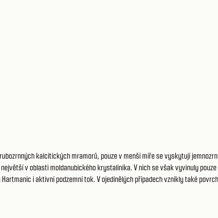
 hrubozrnných kalcitických mramorů, pouze v menší míře se vyskytují jemnozr
 největší v oblasti moldanubického krystalinika. V nich se však vyvinuly pouz
u Hartmanic i aktivní podzemní tok. V ojedinělých případech vznikly také povr