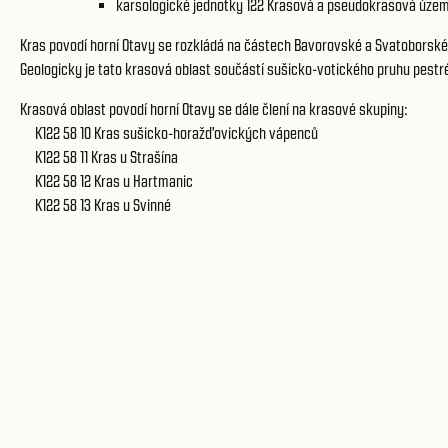
karsologické jednotky 122
Krasová a pseudokrasová územ
Kras povodí horní Otavy se rozkládá na částech Bavorovské a Svatoborsk
Geologicky je tato krasová oblast součástí sušicko-votického pruhu pestr
Krasová oblast povodí horní Otavy se dále člení na krasové skupiny:
K122 58 10
Kras sušicko-horažďovických vápenců
K122 58 11
Kras u Strašína
K122 58 12
Kras u Hartmanic
K122 58 13
Kras u Svinné