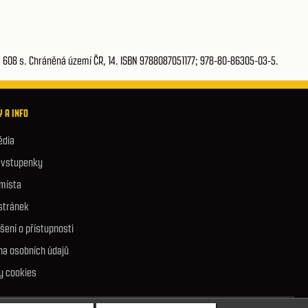
. 608 s. Chráněná území ČR, 14. ISBN 9788087051177; 978-80-86305-03-5.
 A INFO
édia
e vstupenky
 místa
stránek
šení o přístupnosti
na osobních údajů
y cookies