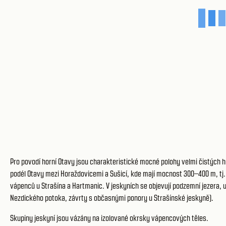
Pro povodí horní Otavy jsou charakteristické mocné polohy velmi čistých
podél Otavy mezi Horaždovicemi a Sušicí, kde mají mocnost 300–400 m, tj.
vápenců u Strašína a Hartmanic. V jeskyních se objevují podzemní jezera, 
Nezdického potoka, závrty s občasnými ponory u Strašínské jeskyně).
Skupiny jeskyní jsou vázány na izolované okrsky vápencových těles.