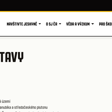
NAVŠTIVTE JESKYNĚ
O SJ ČR
VĚDA A VÝZKUM
PRO ŠKO
OTAVY
á území
anubika a středočeského plutonu