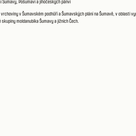
í Šumavy, Pošumaví a jihočeských pánví
é vrchoviny v Šumavském podhůří a Šumavských plání na Šumavě, v oblasti v
é skupiny moldanubika Šumavy a jižních Čech.