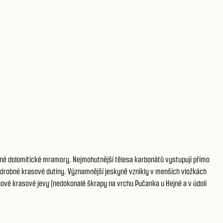
nné dolomitické mramory. Nejmohutnější tělesa karbonátů vystupují přímo
e drobné krasové dutiny. Významnější jeskyně vznikly v menších vložkách
chové krasové jevy (nedokonalé škrapy na vrchu Pučanka u Hejné a v údolí