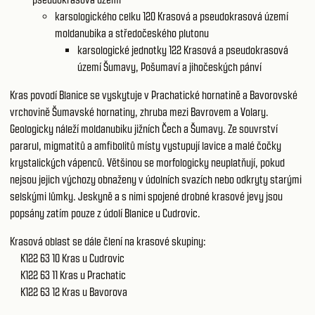
karsologického celku 120
Krasová a pseudokrasová území
moldanubika a středočeského plutonu
karsologické jednotky 122
Krasová a pseudokrasová
území Šumavy, Pošumaví a jihočeských pánví
Kras povodí Blanice se vyskytuje v Prachatické hornatině a Bavorovské
vrchovině Šumavské hornatiny, zhruba mezi Bavrovem a Volary.
Geologicky náleží moldanubiku jižních Čech a Šumavy. Ze souvrství
pararul, migmatitů a amfibolitů místy vystupují lavice a malé čočky
krystalických vápenců. Většinou se morfologicky neuplatňují, pokud
nejsou jejich výchozy obnaženy v údolních svazích nebo odkryty starými
selskými lůmky. Jeskyně a s nimi spojené drobné krasové jevy jsou
popsány zatím pouze z údolí Blanice u Cudrovic.
Krasová oblast se dále člení na krasové skupiny:
K122 63 10
Kras u Cudrovic
K122 63 11 Kras u Prachatic
K122 63 12 Kras u Bavorova