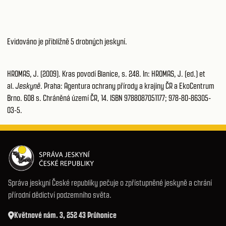
Evidováno je přibližně 5 drobných jeskyní.
HROMAS, J. (2009). Kras povodí Blanice, s. 248. In: HROMAS, J. (ed.) et
al.
Jeskyně
. Praha: Agentura ochrany přírody a krajiny ČR a EkoCentrum
Brno. 608 s. Chráněná území ČR, 14. ISBN 9788087051177; 978-80-86305-
03-5.
Správa jeskyní České republiky pečuje o zpřístupněné jeskyně a chrání
přírodní dědictví podzemního světa.
Květnové nám. 3, 252 43 Průhonice