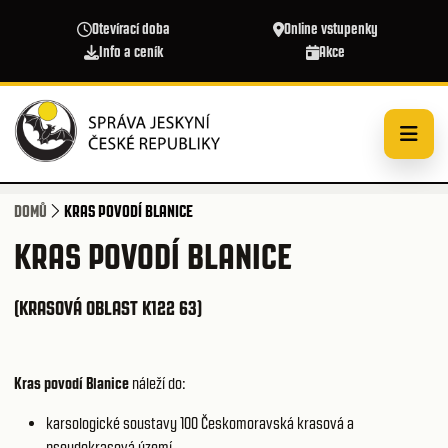
Přejít k hlavnímu obsahu
Otevírací doba
Online vstupenky
Info a ceník
Akce
DOMŮ
KRAS POVODÍ BLANICE
KRAS POVODÍ BLANICE
(KRASOVÁ OBLAST K122 63)
Kras povodí Blanice
náleží do:
karsologické soustavy 100
Českomoravská krasová a
pseudokrasová území