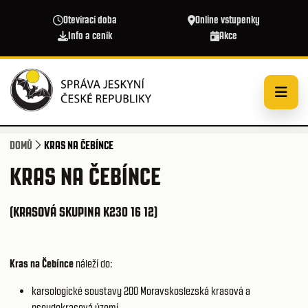
Přejít k hlavnímu obsahu
Otevírací doba
Online vstupenky
Info a ceník
Akce
DOMŮ
KRAS NA ČEBÍNCE
KRAS NA ČEBÍNCE
(KRASOVÁ SKUPINA K230 16 12)
Kras na Čebínce
náleží do:
karsologické soustavy 200
Moravskoslezská krasová a
pseudokrasová území