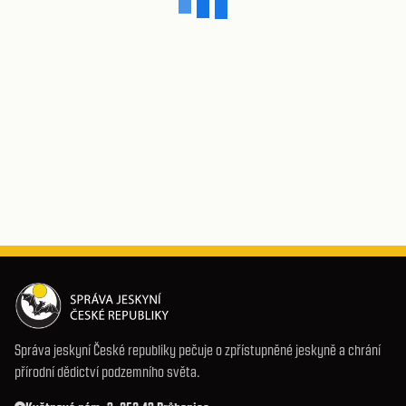
Správa jeskyní České republiky pečuje o zpřístupněné jeskyně a chrání
přírodní dědictví podzemního světa.