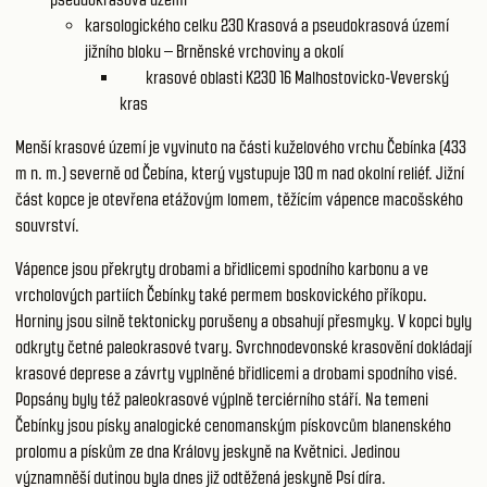
karsologického celku 230
Krasová a pseudokrasová území
jižního bloku – Brněnské vrchoviny a okolí
krasové oblasti K230 16
Malhostovicko-Veverský
kras
Menší krasové území je vyvinuto na části kuželového vrchu Čebínka (433
m n. m.) severně od Čebína, který vystupuje 130 m nad okolní reliéf. Jižní
část kopce je otevřena etážovým lomem, těžícím vápence macošského
souvrství.
Vápence jsou překryty drobami a břidlicemi spodního karbonu a ve
vrcholových partiích Čebínky také permem boskovického příkopu.
Horniny jsou silně tektonicky porušeny a obsahují přesmyky. V kopci byly
odkryty četné paleokrasové tvary. Svrchnodevonské krasovění dokládají
krasové deprese a závrty vyplněné břidlicemi a drobami spodního visé.
Popsány byly též paleokrasové výplně terciérního stáří. Na temeni
Čebínky jsou písky analogické cenomanským pískovcům blanenského
prolomu a pískům ze dna Královy jeskyně na Květnici. Jedinou
významněší dutinou byla dnes již odtěžená jeskyně Psí díra.