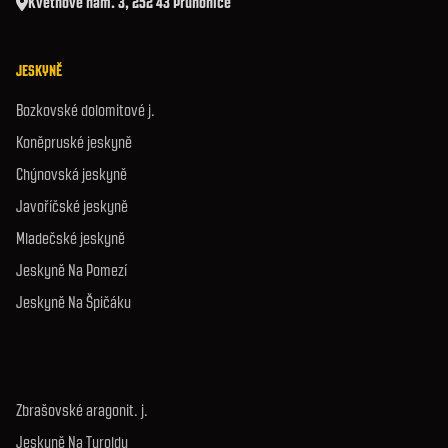
Květnové nám. 3, 252 43 Průhonice
JESKYNĚ
Bozkovské dolomitové j.
Koněpruské jeskyně
Chýnovská jeskyně
Javoříčské jeskyně
Mladečské jeskyně
Jeskyně Na Pomezí
Jeskyně Na Špičáku
Zbrašovské aragonit. j.
Jeskyně Na Turoldu