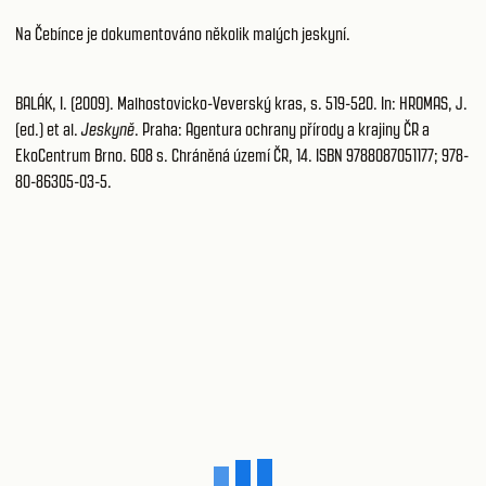
Na Čebínce je dokumentováno několik malých jeskyní.
BALÁK, I. (2009). Malhostovicko-Veverský kras, s. 519-520. In: HROMAS, J.
(ed.) et al.
Jeskyně
. Praha: Agentura ochrany přírody a krajiny ČR a
EkoCentrum Brno. 608 s. Chráněná území ČR, 14. ISBN 9788087051177; 978-
80-86305-03-5.