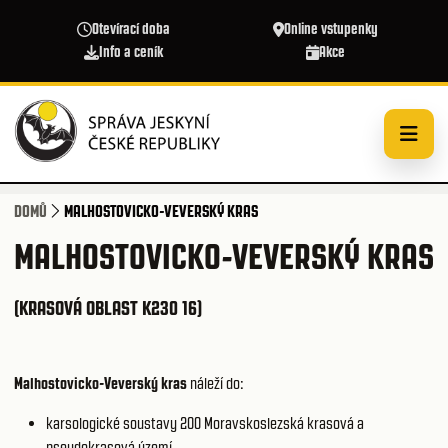
Přejít k hlavnímu obsahu
Otevírací doba
Online vstupenky
Info a ceník
Akce
DOMŮ
MALHOSTOVICKO-VEVERSKÝ KRAS
MALHOSTOVICKO-VEVERSKÝ KRAS
(KRASOVÁ OBLAST K230 16)
Malhostovicko-Veverský kras
náleží do:
karsologické soustavy 200
Moravskoslezská krasová a
pseudokrasová území