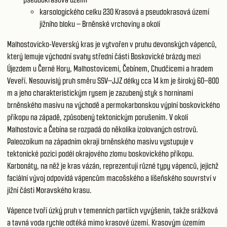
karsologického celku 230
Krasová a pseudokrasová území
jižního bloku – Brněnské vrchoviny a okolí
Malhostovicko-Veverský kras je vytvořen v pruhu devonských vápenců,
který lemuje východní svahy střední části Boskovické brázdy mezi
Újezdem u Černé Hory, Malhostovicemi, Čebínem, Chudčicemi a hradem
Veveří. Nesouvislý pruh směru SSV–JJZ délky cca 14 km je široký 60–800
m a jeho charakteristickým rysem je zazubený styk s horninami
brněnského masivu na východě a permokarbonskou výplní boskovického
příkopu na západě, způsobený tektonickým porušením. V okolí
Malhostovic a Čebína se rozpadá do několika izolovaných ostrovů.
Paleozoikum na západním okraji brněnského masivu vystupuje v
tektonické pozici podél okrajového zlomu boskovického příkopu.
Karbonáty, na něž je kras vázán, reprezentují různé typy vápenců, jejichž
faciální vývoj odpovídá vápencům macošského a líšeňského souvrství v
jižní části Moravského krasu.
Vápence tvoří úzký pruh v temenních partiích vyvýšenin, takže srážková
a tavná voda rychle odtéká mimo krasové území. Krasovým územím