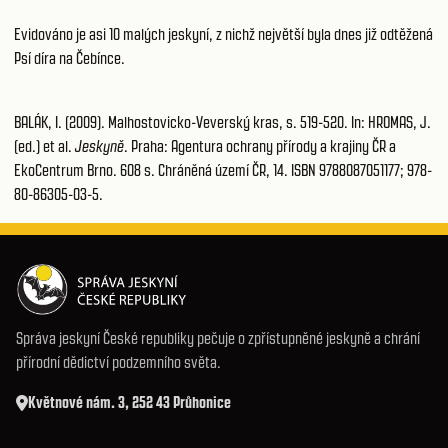
Evidováno je asi 10 malých jeskyní, z nichž největší byla dnes již odtěžená
Psí díra na Čebínce.
BALÁK, I. (2009). Malhostovicko-Veverský kras, s. 519-520. In: HROMAS, J.
(ed.) et al.
Jeskyně
. Praha: Agentura ochrany přírody a krajiny ČR a
EkoCentrum Brno. 608 s. Chráněná území ČR, 14. ISBN 9788087051177; 978-
80-86305-03-5.
Správa jeskyní České republiky pečuje o zpřístupněné jeskyně a chrání
přírodní dědictví podzemního světa.
Květnové nám. 3, 252 43 Průhonice