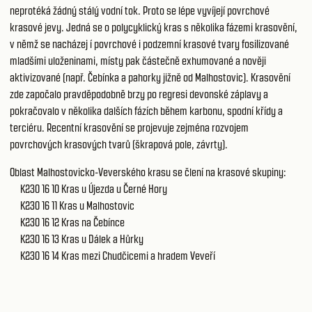
neprotéká žádný stálý vodní tok. Proto se lépe vyvíjejí povrchové
krasové jevy. Jedná se o polycyklický kras s několika fázemi krasovění,
v němž se nacházej í povrchové i podzemní krasové tvary fosiIizované
mladšími uloženinami, místy pak částečně exhumované a nověji
aktivizované (např. Čebínka a pahorky jižně od Malhostovic). Krasovění
zde započalo pravděpodobně brzy po regresi devonské záplavy a
pokračovalo v několika dalších fázích během karbonu, spodní křídy a
terciéru. Recentní krasovění se projevuje zejména rozvojem
povrchových krasových tvarů (škrapová pole, závrty).
Oblast Malhostovicko-Veverského krasu se člení na krasové skupiny:
K230 16 10
Kras u Újezda u Černé Hory
K230 16 11
Kras u Malhostovic
K230 16 12
Kras na Čebínce
K230 16 13
Kras u Dálek a Hůrky
K230 16 14
Kras mezi Chudčicemi a hradem Veveří