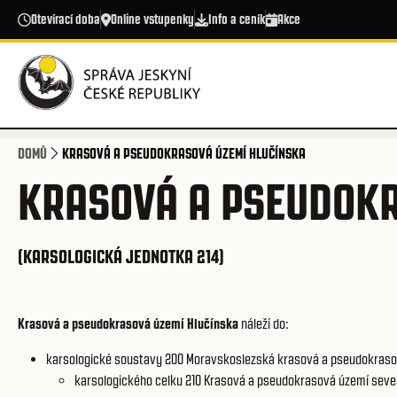
Přejít k hlavnímu obsahu
Otevírací doba
Online vstupenky
Info a ceník
Akce
DOMŮ
KRASOVÁ A PSEUDOKRASOVÁ ÚZEMÍ HLUČÍNSKA
KRASOVÁ A PSEUDOKR
(KARSOLOGICKÁ JEDNOTKA 214)
Krasová a pseudokrasová území Hlučínska
náleží do:
karsologické soustavy 200
Moravskoslezská krasová a pseudokraso
karsologického celku 210
Krasová a pseudokrasová území severn