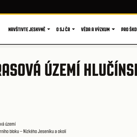
NAVŠTIVTE JESKYNĚ
O SJ ČR
VĚDA A VÝZKUM
PRO ŠKO
ASOVÁ ÚZEMÍ HLUČÍNS
vá území
ího bloku – Nízkého Jeseníku a okolí