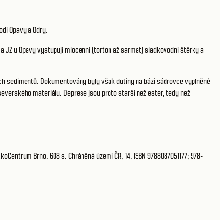
odí Opavy a Odry.
a JZ u Opavy vystupují miocenní (torton až sarmat) sladkovodní štěrky a
ích sedimentů. Dokumentovány byly však dutiny na bázi sádrovce vyplněné
 severského materiálu. Deprese jsou proto starší než ester, tedy než
 EkoCentrum Brno. 608 s. Chráněná území ČR, 14. ISBN 9788087051177; 978-