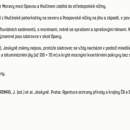
er Moravy mezi Opavou a Hlučínem zabíhá do středopolské nížiny.
z Hlučínské pahorkatiny na severu a Poopavské nížiny na jihu a západě, v pov
ofluviálních sedimentů, s morénami, méně se sprašemi a sprašovými hlínami. N
 Významné jsou sádrovce v okolí Opavy.
e). Jeskyně známy nejsou, protože sádrovec se vždy nacházel v podloží mladš
 a bituminózními jíly (až 130 × 70 m) a kryté mocnými kvartérními pokryvy bez
ány.
OMAS, J. (ed.) et al.
Jeskyně
. Praha: Agentura ochrany přírody a krajiny ČR a