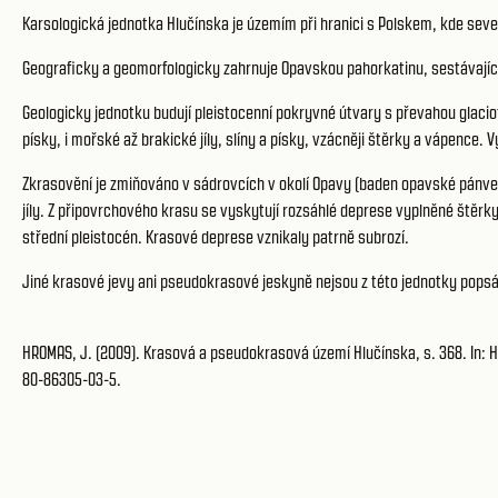
Karsologická jednotka Hlučínska je územím při hranici s Polskem, kde sev
Geograficky a geomorfologicky zahrnuje Opavskou pahorkatinu, sestávající 
Geologicky jednotku budují pleistocenní pokryvné útvary s převahou glaci
písky, i mořské až brakické jíly, slíny a písky, vzácněji štěrky a vápence.
Zkrasovění je zmiňováno v sádrovcích v okolí Opavy (baden opavské pánv
jíly. Z připovrchového krasu se vyskytují rozsáhlé deprese vyplněné štěrky
střední pleistocén. Krasové deprese vznikaly patrně subrozí.
Jiné krasové jevy ani pseudokrasové jeskyně nejsou z této jednotky pops
HROMAS, J. (2009). Krasová a pseudokrasová území Hlučínska, s. 368. In: HR
80-86305-03-5.