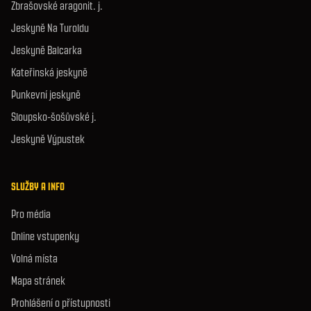
Zbrašovské aragonit. j.
Jeskyně Na Turoldu
Jeskyně Balcarka
Kateřinská jeskyně
Punkevní jeskyně
Sloupsko-šošůvské j.
Jeskyně Výpustek
SLUŽBY A INFO
Pro média
Online vstupenky
Volná místa
Mapa stránek
Prohlášení o přístupnosti