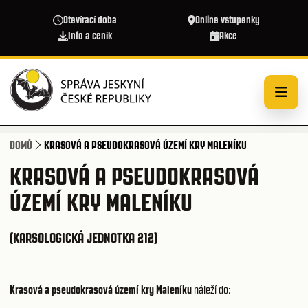
Přejít k hlavnímu obsahu
Otevírací doba
Online vstupenky
Info a ceník
Akce
DOMŮ
KRASOVÁ A PSEUDOKRASOVÁ ÚZEMÍ KRY MALENÍKU
KRASOVÁ A PSEUDOKRASOVÁ
ÚZEMÍ KRY MALENÍKU
(KARSOLOGICKÁ JEDNOTKA 212)
Krasová a pseudokrasová území kry Maleníku
náleží do: