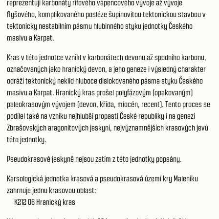
reprezentují karbonáty rifového vápencového vývoje až vývoje
flyšového, komplikovaného posléze šupinovitou tektonickou stavbou v
tektonicky nestabilním pásmu hlubinného styku jednotky Českého
masivu a Karpat.
Kras v této jednotce vznikl v karbonátech devonu až spodního karbonu,
označovaných jako hranický devon, a jeho geneze i výsledný charakter
odráží tektonický neklid hluboce dislokovaného pásma styku Českého
masivu a Karpat. Hranický kras prošel polyfázovým (opakovaným)
paleokrasovým vývojem (devon, křída, miocén, recent). Tento proces se
podílel také na vzniku nejhlubší propasti České republiky i na genezi
Zbrašovských aragonitových jeskyní, nejvýznamnějších krasových jevů
této jednotky.
Pseudokrasové jeskyně nejsou zatím z této jednotky popsány.
Karsologická jednotka krasová a pseudokrasová území kry Maleníku
zahrnuje jednu krasovou oblast:
K212 06
Hranický kras