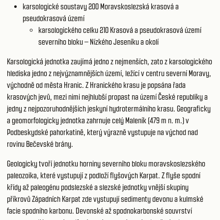
karsologické soustavy 200
Moravskoslezská krasová a
pseudokrasová území
karsologického celku 210
Krasová a pseudokrasová území
severního bloku – Nízkého Jeseníku a okolí
Karsologická jednotka zaujímá jedno z nejmenších, zato z karsologického
hlediska jedno z nejvýznamnějších území, ležící v centru severní Moravy,
východně od města Hranic. Z Hranického krasu je popsána řada
krasových jevů, mezi nimi nejhlubší propast na území České republiky a
jedny z nejpozoruhodnějších jeskyní hydrotermálního krasu. Geograficky
a geomorfologicky jednotka zahrnuje celý Maleník (479 m n. m.) v
Podbeskydské pahorkatině, který výrazně vystupuje na východ nad
rovinu Bečevské brány.
Geologicky tvoří jednotku horniny severního bloku moravskoslezského
paleozoika, které vystupují z podloží flyšových Karpat. Z flyše spodní
křídy až paleogénu podslezské a slezské jednotky vnější skupiny
příkrovů Západních Karpat zde vystupují sedimenty devonu a kulmské
facie spodního karbonu. Devonské až spodnokarbonské souvrství