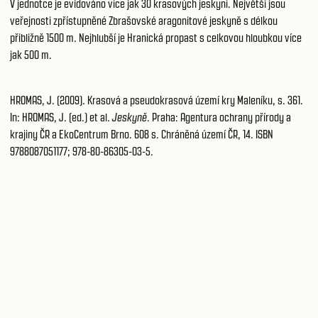
V jednotce je evidováno více jak 30 krasových jeskyní. Největší jsou
veřejnosti zpřístupněné Zbrašovské aragonitové jeskyně s délkou
přibližně 1500 m. Nejhlubší je Hranická propast s celkovou hloubkou více
jak 500 m.
HROMAS, J. (2009). Krasová a pseudokrasová území kry Maleníku, s. 361.
In: HROMAS, J. (ed.) et al.
Jeskyně
. Praha: Agentura ochrany přírody a
krajiny ČR a EkoCentrum Brno. 608 s. Chráněná území ČR, 14. ISBN
9788087051177; 978-80-86305-03-5.