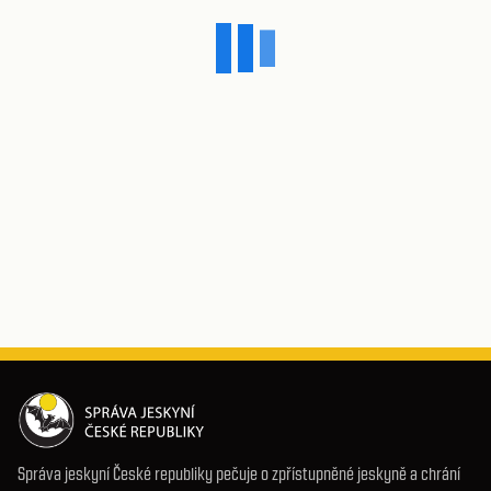
Správa jeskyní České republiky pečuje o zpřístupněné jeskyně a chrání