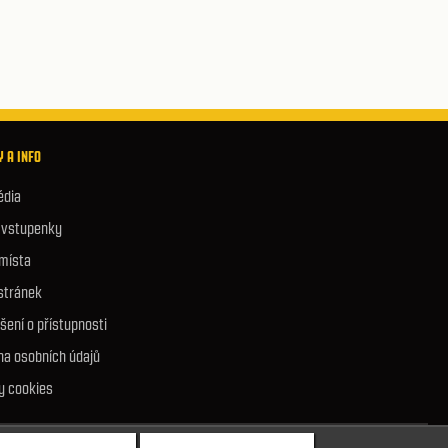
 A INFO
édia
e vstupenky
 místa
stránek
šení o přístupnosti
na osobních údajů
y cookies