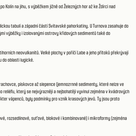
 Kolín na jihu, s výběžkem jižně od Železných hor až ke Ždírci nad
ckou tabulí a západní částí Svitavské pahorkatiny. U Turnova zasahuje do
ými výběžky i izolovanými ostrovy křídových sedimentů také do
rních neovulkanitů. Velké plochy v poříčí Labe a jeho přítoků překrývají
 do oblasti lugické.
prachovce, pískovce až slepence (jemnozrnné sedimenty, které nelze ve
eliéfu, který se nejvýrazněji a nejbohatěji vyvinul zejména v kvádrových
kter vápenců, byly podmínky pro vznik krasových jevů. Ty jsou proto
nové, rozsedlinové, suťové, blokové i kombinované) i mikroformy (zejména