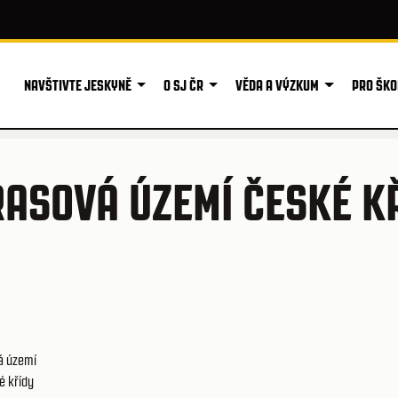
NAVŠTIVTE JESKYNĚ
O SJ ČR
VĚDA A VÝZKUM
PRO ŠKO
ASOVÁ ÚZEMÍ ČESKÉ K
á území
é křídy