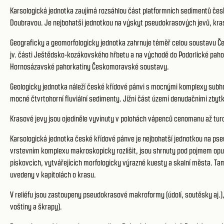
Karsologická jednotka zaujímá rozsáhlou část platformních sedimentů české
Doubravou. Je nejbohatší jednotkou na výskyt pseudokrasových jevů, kraso
Geograficky a geomorfologicky jednotka zahrnuje téměř celou soustavu Čes
jv. části Ještědsko-kozákovského hřbetu a na východě do Podorlické paho
Hornosázavské pahorkatiny Českomoravské soustavy.
Geologicky jednotka náleží české křídové pánvi s mocnými komplexy subhor
mocné čtvrtohorní fluviální sedimenty. Jižní část území denudačními zbytky
Krasové jevy jsou ojediněle vyvinuty v polohách vápenců cenomanu až tur
Karsologická jednotka české křídové pánve je nejbohatší jednotkou na pse
vrstevním komplexu makroskopicky rozlišit, jsou shrnuty pod pojmem opuky
pískovcích, vytvářejících morfologicky výrazné kuesty a skalní města. Ta
uvedeny v kapitolách o krasu.
V reliéfu jsou zastoupeny pseudokrasové makroformy (údolí, soutěsky aj.)
voštiny a škrapy).