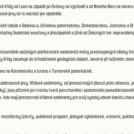
 křídy od Loun na západě po Svitavy na východě a od Nového Boru na severu po
vé jevy se tu nachází jen ojediněle.
ké tabule s Ralskou a Jičínskou pahorkatinou, Dolnooharskou, Jizerskou a Orli
rkatiny Sudetské soustavy a jihozápadně a jižně od Železných hor nepravideln
izontálně uložených platformních sedimentů místy prostoupených tělesy třetiho
 křídy zasahuje do středočeské geologické oblasti, severní při lužickém zlomu
onu na Kutnohorsku a turonu v Turnovské pahorkatině.
udokrasové jevy. Křídové sedimenty, od jemnozrnných jílovců přes slínovce, 
), jsou příznivé pro tvorbu tvarů povrchového i podzemního pseudokrasového r
m, kde mají jemnozrnné křídové sedimenty pro svůj vysoký obsah kalcitu chara
, mezoformy (závrty, puklinové propasti, jeskyně výklenkové, vrstevní, pukli