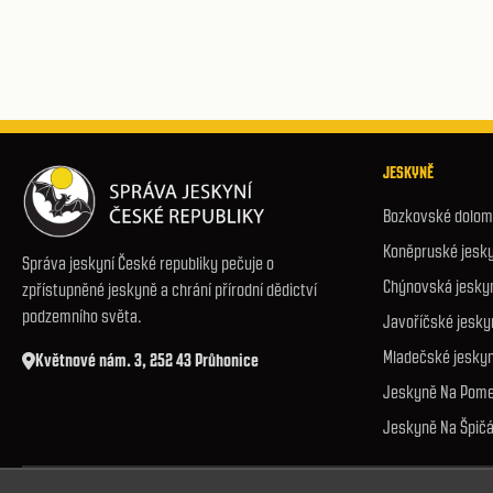
JESKYNĚ
Bozkovské dolomi
Koněpruské jesk
Správa jeskyní České republiky pečuje o
Chýnovská jesky
zpřístupněné jeskyně a chrání přírodní dědictví
podzemního světa.
Javoříčské jesky
Mladečské jesky
Květnové nám. 3, 252 43 Průhonice
Jeskyně Na Pome
Jeskyně Na Špič