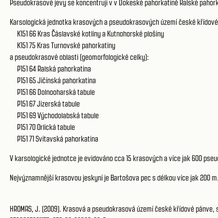
Pseudokrasové jevy se koncentrují v v Dokeské pahorkatině Ralské pahorkat
Karsologická jednotka krasových a pseudokrasových území české křídové 
K151 66
Kras Čáslavské kotliny a Kutnohorské plošiny
K151 75
Kras Turnovské pahorkatiny
a pseudokrasové oblasti (geomorfologické celky):
P151 64 Ralská pahorkatina
P151 65 Jičínská pahorkatina
P151 66 Dolnooharská tabule
P151 67 Jizerská tabule
P151 69 Východolabská tabule
P151 70 Orlická tabule
P151 71 Svitavská pahorkatina
V karsologické jednotce je evidováno cca 15 krasových a více jak 600 pse
Nejvýznamnější krasovou jeskyní je Bartošova pec s délkou více jak 200 m
HROMAS, J. (2009). Krasová a pseudokrasová území české křídové pánve, s. 2