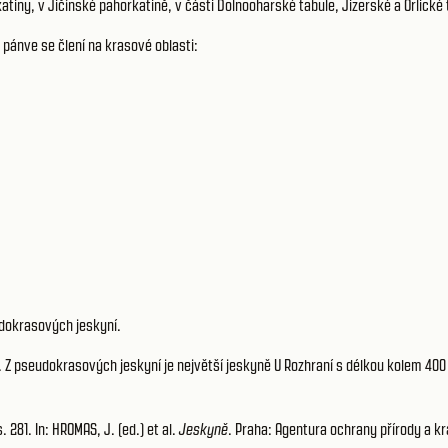
iny, v Jičínské pahorkatině, v části Dolnooharské tabule, Jizerské a Orlické
pánve se člení na krasové oblasti:
udokrasových jeskyní.
. Z pseudokrasových jeskyní je největší jeskyně U Rozhraní s délkou kolem 400
81. In: HROMAS, J. (ed.) et al.
Jeskyně
. Praha: Agentura ochrany přírody a kr