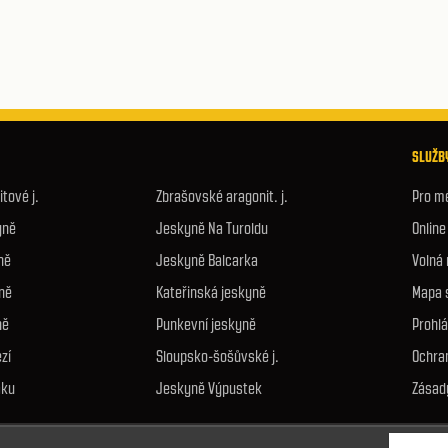
SLUŽBY
tové j.
Zbrašovské aragonit. j.
Pro m
yně
Jeskyně Na Turoldu
Onlin
ně
Jeskyně Balcarka
Volná
ně
Kateřinská jeskyně
Mapa 
ně
Punkevní jeskyně
Prohlá
zí
Sloupsko-šošůvské j.
Ochra
áku
Jeskyně Výpustek
Zásad