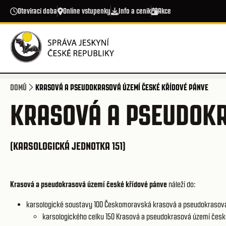
Přejít k hlavnímu obsahu
Otevírací doba
Online vstupenky
Info a ceník
Akce
DOMŮ
KRASOVÁ A PSEUDOKRASOVÁ ÚZEMÍ ČESKÉ KŘÍDOVÉ PÁNVE
KRASOVÁ A PSEUDOKR
(KARSOLOGICKÁ JEDNOTKA 151)
Krasová a pseudokrasová území české křídové pánve
náleží do:
karsologické soustavy 100
Českomoravská krasová a pseudokrasov
karsologického celku 150
Krasová a pseudokrasová území česk