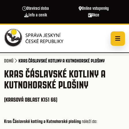
Přejít k hlavnímu obsahu
Otevírací doba
Online vstupenky
Info a ceník
Akce
DOMŮ
KRAS ČÁSLAVSKÉ KOTLINY A KUTNOHORSKÉ PLOŠINY
KRAS ČÁSLAVSKÉ KOTLINY A
KUTNOHORSKÉ PLOŠINY
(KRASOVÁ OBLAST K151 66)
Kras Čáslavské kotliny a Kutnohorské plošiny
náleží do: