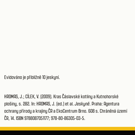
Evidováno je přibližně 10 jeskyní.
HROMAS, J.; CÍLEK, V. (2009). Kras Čáslavské kotliny a Kutnohorské
plošiny, s. 282. In: HROMAS, J. (ed.) et al.
Jeskyně
. Praha: Agentura
ochrany přírody a krajiny ČR a EkoCentrum Brno. 608 s. Chráněná území
ČR, 14. ISBN 9788087051177; 978-80-86305-03-5.