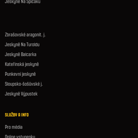
Jeskyně Na Špičáku
Zbrašovské aragonit. j.
Jeskyně Na Turoldu
Jeskyně Balcarka
Kateřinská jeskyně
Punkevní jeskyně
Sloupsko-šošůvské j.
Jeskyně Výpustek
SLUŽBY A INFO
Pro média
Online vstupenky