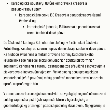
karsologické soustavy 100
Českomoravská krasová a
pseudokrasová území
karsologického celku 150
Krasová a pseudokrasová území
české křídy
karsologické jednotky 151
Krasová a pseudokrasová
území české křídové pánve
Do Čáslavské kotliny a Kutnohorské plošiny, v širším okolí Čáslavi a
Kutné Hory, zasahují od severu nepravidelné okraje české křídové pánve.
Na hluboce zvrásněné a metamorfované horniny kutnohorského
krystalinika zde nasedají bloky denudačních zbytků platformních
sedimentů cenomanu a turonu, zastoupené zde převážně slínovcovým a
pískovcovo-slínovcovým vývojem. Velké plochy obou geologických
jednotek pak ještě pokrývají místy poměrně mocné kvartérní usazeniny
spraší a sprašových hlín.
V cenomansko-turonských souvrstvích se vyskytují regionálně omezené
polohy vápenců a písčitých vápenců, které v hydrologicky a
geomorfologicky příznivých pozicích podlehly zkrasovění. Nejvýrazněji je