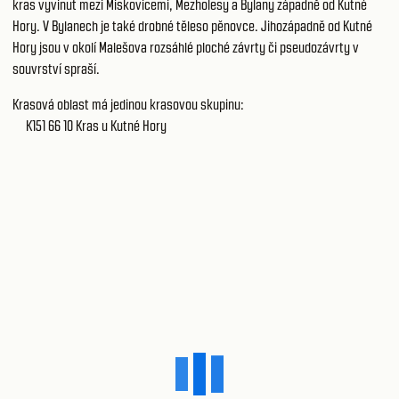
kras vyvinut mezi Miskovicemi, Mezholesy a Bylany západně od Kutné
Hory. V Bylanech je také drobné těleso pěnovce. Jihozápadně od Kutné
Hory jsou v okolí Malešova rozsáhlé ploché závrty či pseudozávrty v
souvrství spraší.
Krasová oblast má jedinou krasovou skupinu:
K151 66 10
Kras u Kutné Hory