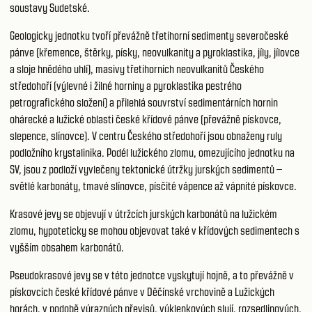
soustavy Sudetské.
Geologicky jednotku tvoří převážně třetihorní sedimenty severočeské
pánve (křemence, štěrky, písky, neovulkanity a pyroklastika, jíly, jílovce
a sloje hnědého uhlí), masivy třetihorních neovulkanitů Českého
středohoří (výlevné i žilné horniny a pyroklastika pestrého
petrografického složení) a přilehlá souvrství sedimentárních hornin
ohárecké a lužické oblasti české křídové pánve (převážně pískovce,
slepence, slínovce). V centru Českého středohoří jsou obnaženy ruly
podložního krystalinika. Podél lužického zlomu, omezujícího jednotku na
SV, jsou z podloží vyvlečeny tektonické útržky jurských sedimentů –
světlé karbonáty, tmavé slínovce, písčité vápence až vápnité pískovce.
Krasové jevy se objevují v útržcích jurských karbonátů na lužickém
zlomu, hypoteticky se mohou objevovat také v křídových sedimentech s
vyšším obsahem karbonátů.
Pseudokrasové jevy se v této jednotce vyskytují hojně, a to převážně v
pískovcích české křídové pánve v Děčínské vrchovině a Lužických
horách, v podobě výrazných převisů, výklenkových slují, rozsedlinových,