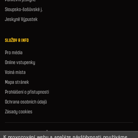
Sloupsko-šošůvské j.
Jeskyně Výpustek
SLUŽBY A INFO
Pro média
Online vstupenky
Volná místa
Mapa stránek
Prohlášení o přístupnosti
Ochrana osobních údajů
Zásady cookies
© 2026 Správa jeskyní České republiky. Všechna práva vyhrazena.
K provozování webu a analýze návštěvnosti používáme