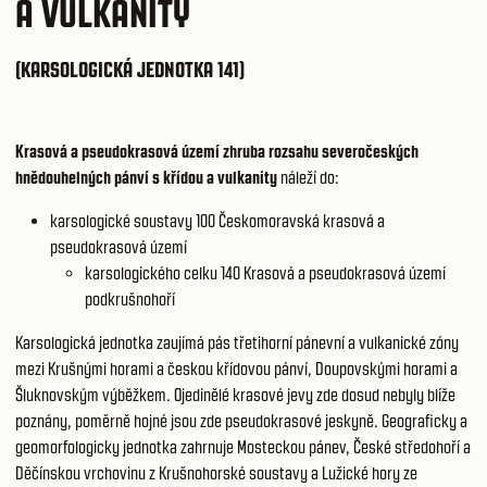
A VULKANITY
(KARSOLOGICKÁ JEDNOTKA 141)
Krasová a pseudokrasová území zhruba rozsahu severočeských
hnědouhelných pánví s křídou a vulkanity
náleží do:
karsologické soustavy 100
Českomoravská krasová a
pseudokrasová území
karsologického celku 140
Krasová a pseudokrasová území
podkrušnohoří
Karsologická jednotka zaujímá pás třetihorní pánevní a vulkanické zóny
mezi Krušnými horami a českou křídovou pánví, Doupovskými horami a
Šluknovským výběžkem. Ojedinělé krasové jevy zde dosud nebyly blíže
poznány, poměrně hojné jsou zde pseudokrasové jeskyně. Geograficky a
geomorfologicky jednotka zahrnuje Mosteckou pánev, České středohoří a
Děčínskou vrchovinu z Krušnohorské soustavy a Lužické hory ze