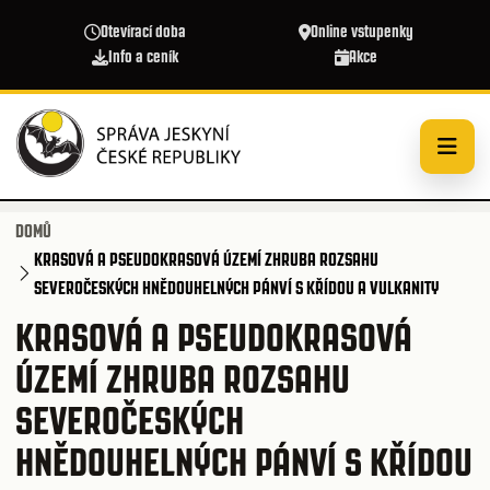
Přejít k hlavnímu obsahu
Otevírací doba
Online vstupenky
Info a ceník
Akce
DOMŮ
KRASOVÁ A PSEUDOKRASOVÁ ÚZEMÍ ZHRUBA ROZSAHU
SEVEROČESKÝCH HNĚDOUHELNÝCH PÁNVÍ S KŘÍDOU A VULKANITY
KRASOVÁ A PSEUDOKRASOVÁ
ÚZEMÍ ZHRUBA ROZSAHU
SEVEROČESKÝCH
HNĚDOUHELNÝCH PÁNVÍ S KŘÍDOU