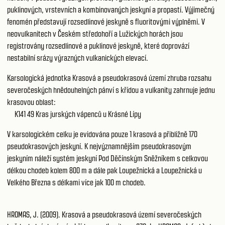
puklinových, vrstevních a kombinovaných jeskyní a propastí. Výjimečný
fenomén představují rozsedlinové jeskyně s fluoritovými výplněmi. V
neovulkanitech v Českém středohoří a Lužických horách jsou
registrovány rozsedlinové a puklinové jeskyně, které doprovází
nestabilní srázy výrazných vulkanických elevací.
Karsologická jednotka Krasová a pseudokrasová území zhruba rozsahu
severočeských hnědouhelných pánví s křídou a vulkanity zahrnuje jednu
krasovou oblast:
K141 49
Kras jurských vápenců u Krásné Lípy
V karsologickém celku je evidována pouze 1 krasová a přibližně 170
pseudokrasových jeskyní. K nejvýznamnějším pseudokrasovým
jeskyním náleží systém jeskyní Pod Děčínským Sněžníkem s celkovou
délkou chodeb kolem 800 m a dále pak Loupežnická a Loupežnická u
Velkého Března s délkami více jak 100 m chodeb.
HROMAS, J. (2009). Krasová a pseudokrasová území severočeských