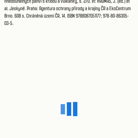
hnědouhelných pánví s křídou a vulkanity, s. 270. In: HROMAS, J. (ed.) et
al.
Jeskyně
. Praha: Agentura ochrany přírody a krajiny ČR a EkoCentrum
Brno. 608 s. Chráněná území ČR, 14. ISBN 9788087051177; 978-80-86305-
03-5.