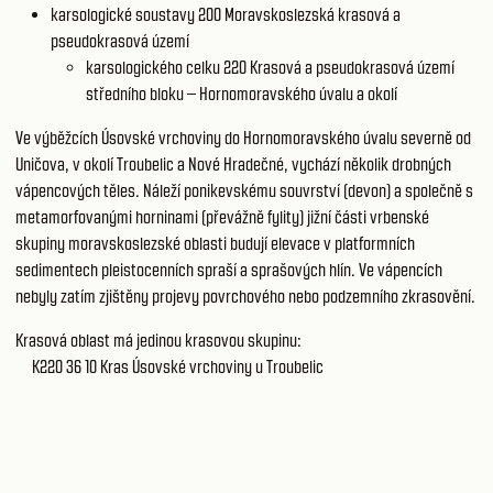
karsologické soustavy 200
Moravskoslezská krasová a
pseudokrasová území
karsologického celku 220
Krasová a pseudokrasová území
středního bloku – Hornomoravského úvalu a okolí
Ve výběžcích Úsovské vrchoviny do Hornomoravského úvalu severně od
Uničova, v okolí Troubelic a Nové Hradečné, vychází několik drobných
vápencových těles. Náleží ponikevskému souvrství (devon) a společně s
metamorfovanými horninami (převážně fylity) jižní části vrbenské
skupiny moravskoslezské oblasti budují elevace v platformních
sedimentech pleistocenních spraší a sprašových hlín. Ve vápencích
nebyly zatím zjištěny projevy povrchového nebo podzemního zkrasovění.
Krasová oblast má jedinou krasovou skupinu:
K220 36 10
Kras Úsovské vrchoviny u Troubelic