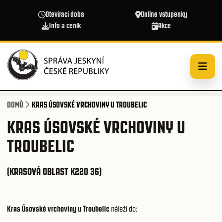
Přejít k hlavnímu obsahu
Otevírací doba
Online vstupenky
Info a ceník
Akce
DOMŮ
KRAS ÚSOVSKÉ VRCHOVINY U TROUBELIC
KRAS ÚSOVSKÉ VRCHOVINY U
TROUBELIC
(KRASOVÁ OBLAST K220 36)
Kras Úsovské vrchoviny u Troubelic
náleží do: