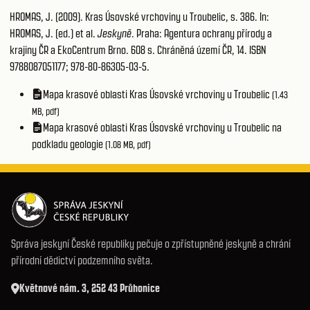
HROMAS, J. (2009). Kras Úsovské vrchoviny u Troubelic, s. 386. In:
HROMAS, J. (ed.) et al.
Jeskyně
. Praha: Agentura ochrany přírody a
krajiny ČR a EkoCentrum Brno. 608 s. Chráněná území ČR, 14. ISBN
9788087051177; 978-80-86305-03-5.
Mapa krasové oblasti Kras Úsovské vrchoviny u Troubelic
(1.43
MB, pdf)
Mapa krasové oblasti Kras Úsovské vrchoviny u Troubelic na
podkladu geologie
(1.08 MB, pdf)
Správa jeskyní České republiky pečuje o zpřístupněné jeskyně a chrání
přírodní dědictví podzemního světa.
Květnové nám. 3, 252 43 Průhonice