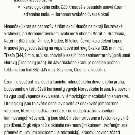
karsologického celku 220
Krasová a pseudokrasová území
středního bloku – Hornomoravského úvalu a okolí
Mladečský kras se nachází v širším okolí Mladče na okraji Bouzovské
vrchoviny při Hornomoravském úvalu mezi obcemi Měrotín, Hradečná,
Pateřín, Bílá Lhota, Řimice, Mladeč, Střelice, Červenka a Jelení kopec.
Krasové jevy jsou vázány na vápencové ostrovy Skalka (335 m n. m.),
Třesín (344,9 m n. m.), stupňovitě klesající pod sedimentární výplně údolí
Moravy (Třesínský práh). Od Javoříčského krasu je oddělen příčnou
tektonickou linií SSZ–JJV mezi Savínem, Olešnicí a Podolím.
Území je součástí sv. úseku konicko-mladečského devonského pruhu,
budovaného v této části karbonáty vývoje Moravského krasu. Na povrch
tu vystupují vápence ekvivalentu vilémovických macošského souvrství.
Litologicky jsou to světle šedé lavicovité až deskovité jemnozrnné
vápence, které do nadloží přecházejí do šedých až tmavošedých
laminovaných vápenců. Ty jsou slabě metamorfované a tektonicky silně
postižené. Styk vápenců s okolním nekrasovým kulmem, tvořeným zde
především jílovými břidlicemi, je tektonický. Krasový povrch zčásti