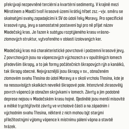
překrývají nezpevněné terciérní a kvartérní sedimenty. V krajině mezi
Měrotínem a Mladčí tvoří krasové území krátký hřbet zsz.–vjv. směru se
skalnatými svahy zapadajícími k SV do údolí řeky Moravy. Pro specifické
krasové rysy, jevy a samostatné postavení byl pro ně přijat název
Mladečský kras. Je řazen k subtypu rozptýleného krasu vrásno-
zlomových struktur, vytvořeného v oblasti izolovaných ker.
Mladečský kras má charakteristické povrchové i podzemní krasové jevy.
Z povrchových jsou na vápencových výchozech a v opuštěných lomech
především škrapy, a to jak formy počátečních škrapových rýh a kanálků,
tak škrapy obecné. Nejvýraznější jsou škrapy v sv., obnaženém
zlomovém svahu Třesína do údolí Moravy a v okolí vrcholu Třesína, kde je
na nesouvislých skalkách nevelké škrapové pole. Intenzivně zkrasovělý
povrch vápenců je obnažen skrývkami v lomech. Závrty a jim podobné
deprese nejsou v Mladečském krasu hojné. Ojedinělé jsou menší mísovité
a mělké trychtýřovité závrty ve vrcholové části a na západním i
východním svahu Třesína, některé z nich mohou být starými
příležitostnými výlomy vápence k místnímu pálení vápna a stavbě
hrázek.