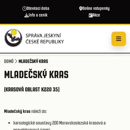
Přejít k hlavnímu obsahu
Otevírací doba
Online vstupenky
Info a ceník
Akce
DOMŮ
MLADEČSKÝ KRAS
MLADEČSKÝ KRAS
(KRASOVÁ OBLAST K220 35)
Mladečský kras
náleží do:
karsologické soustavy 200
Moravskoslezská krasová a
pseudokrasová území