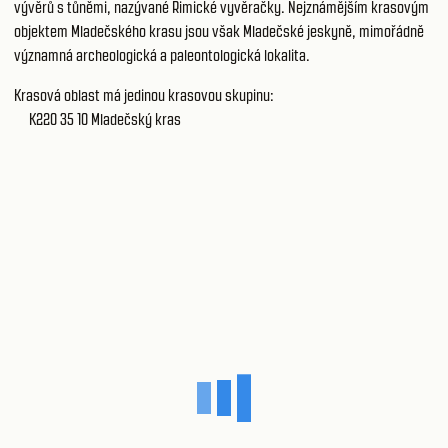
vývěrů s tůněmi, nazývané Řimické vyvěračky. Nejznámějším krasovým
objektem Mladečského krasu jsou však Mladečské jeskyně, mimořádně
významná archeologická a paleontologická lokalita.
Krasová oblast má jedinou krasovou skupinu:
K220 35 10
Mladečský kras