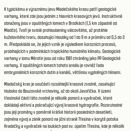
K typickému a výraznému jevu Mladečského krasu patří geologické
varhany, které zde jsou jedním z hlavních krasových jevů. Instruktivně
obnaženy jsou v opuštěných lomech v Brodkách (1,5 km západně od
Mladče). Tvoří je svislé prohloubeniny válcovitého, až protáhle
kuželovitého tvaru, dosahující hloubky od 1 do 9 m a průměru od 0,5 do 2
m. Předpokládá se, že jejich vznik je výsledkem korozních procesů,
probíhajících v podmínkách tropického humidního klimatu. Geologické
varhany v lomu Měrotín jsou od roku 1981 chráněny jako PP Geologické
varhany. V opuštěných lomech tohoto areálu je rovněž řada
embryonálních korozních dutin a kanálů, většinou vyplněných hlínami.
Mladečský kras je součástí rozsáhlejší krasové zvodně, zasahující
hluboko do Bouzovské vrchoviny, až do okolí Javoříčka. V území
třesínské části této zvodně je několik ponorů a vyvěraček, které
dokládají aktivní a pokračující vývoj krasové hydrografie. Pozoruhodné
jsou její proměny v poměrně krátké historii posledních desetiletí,
zejména vývoj a zánik ponorů na jižní straně Třesína v korytě potoka
Hradečky a vyvěraček na loukách pod sv. úpatím Třesína, kde je několik