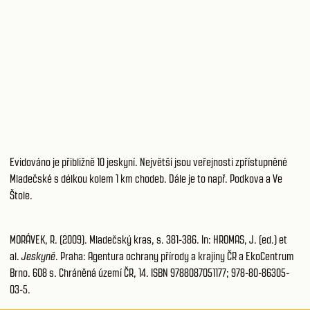
Evidováno je přibližně 10 jeskyní. Největší jsou veřejnosti zpřístupněné
Mladečské s délkou kolem 1 km chodeb. Dále je to např. Podkova a Ve
Štole.
MORÁVEK, R. (2009). Mladečský kras, s. 381-386. In: HROMAS, J. (ed.) et
al.
Jeskyně
. Praha: Agentura ochrany přírody a krajiny ČR a EkoCentrum
Brno. 608 s. Chráněná území ČR, 14. ISBN 9788087051177; 978-80-86305-
03-5.