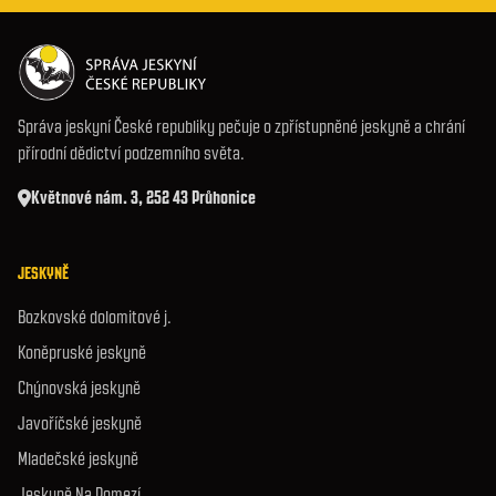
Správa jeskyní České republiky pečuje o zpřístupněné jeskyně a chrání
přírodní dědictví podzemního světa.
Květnové nám. 3, 252 43 Průhonice
JESKYNĚ
Bozkovské dolomitové j.
Koněpruské jeskyně
Chýnovská jeskyně
Javoříčské jeskyně
Mladečské jeskyně
Jeskyně Na Pomezí