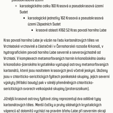
karsologického celku 160
Krasová a pseudokrasová území
Sudet
karsologické jednotky 162
Krasová a pseudokrasová
území Západních Sudet
krasové oblasti K162 52
Kras povodí horního Labe
Kras povodí horního Labe je vázán na řadu karbonátových těles ve
Vrchlabské vrchovině a částečně i v Černohorské rozsoše Krkonoš, v
hydrografickém povodí horního Labe severně a severovýchodně od
Vrchlabí. V komplexech metamorfovaných hornin krkonošského úseku
krkonošsko-jizerského krystalinika vystupují ostrovy metamorfovaných
karbonátů, které jsou nositelem krasových jevů včetně jeskyní. Uloženy
jsou v chloriticko-sericitických fylitech ponikelské skupiny, jejich severní
výskyty (Hříběcí boudy) pak v silněji přeměněných chloriticko-
sericitických svorech velkoúpské skupiny (proterozoikum).
Jižnější krasové ostrovy fylitové zóny reprezentují dva odlišné typy
karbonátových těles. Menší čočky a pruhy slídnatých krystalických
vápenců až dolomitů vychází na pravém břehu Labe při severním okraji