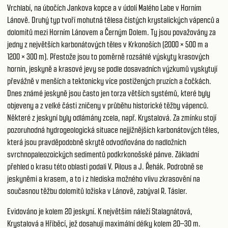
Vrchlabí, na úbočích Jankova kopce a v údolí Malého Labe v Horním
Lánově. Druhý typ tvoří mohutná tělesa čistých krystalických vápenců a
dolomitů mezi Horním Lánovem a Černým Dolem. Ty jsou považovány za
jedny z největších karbonátových těles v Krkonoších (2000 × 500 m a
1200 × 300 m). Přestože jsou to poměrně rozsáhlé výskyty krasových
hornin, jeskyně a krasové jevy se podle dosavadních výzkumů vyskytují
převážně v menších a tektonicky více postižených pruzích a čočkách.
Dnes známé jeskyně jsou často jen torza větších systémů, které byly
objeveny a z velké části zničeny v průběhu historické těžby vápenců.
Některé z jeskyní byly odlámány zcela, např. Krystalová. Za zmínku stojí
pozoruhodná hydrogeologická situace nejjižnějších karbonátových těles,
která jsou pravděpodobně skrytě odvodňována do nadložních
svrchnopaleozoických sedimentů podkrkonošské pánve. Základní
přehled o krasu této oblasti podali V. Pilous a J. Řehák. Podrobně se
jeskyněmi a krasem, a to i z hlediska možného vlivu zkrasovění na
současnou těžbu dolomitů ložiska v Lánově, zabýval R. Tásler.
Evidováno je kolem 20 jeskyní. K největším náleží Stalagnátová,
Krystalová a Hříběcí, jež dosahují maximální délky kolem 20–30 m.