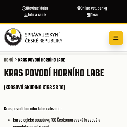
Přejít k hlavnímu obsahu
Otevírací doba
Online vstupenky
Info a ceník
Akce
DOMŮ
KRAS POVODÍ HORNÍHO LABE
KRAS POVODÍ HORNÍHO LABE
(KRASOVÁ SKUPINA K162 52 10)
Kras povodí horního Labe
náleží do:
karsologické soustavy 100
Českomoravská krasová a
pseudokrasová území