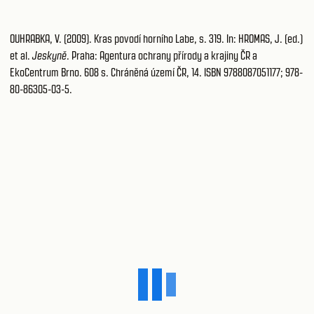
OUHRABKA, V. (2009). Kras povodí horního Labe, s. 319. In: HROMAS, J. (ed.)
et al.
Jeskyně
. Praha: Agentura ochrany přírody a krajiny ČR a
EkoCentrum Brno. 608 s. Chráněná území ČR, 14. ISBN 9788087051177; 978-
80-86305-03-5.