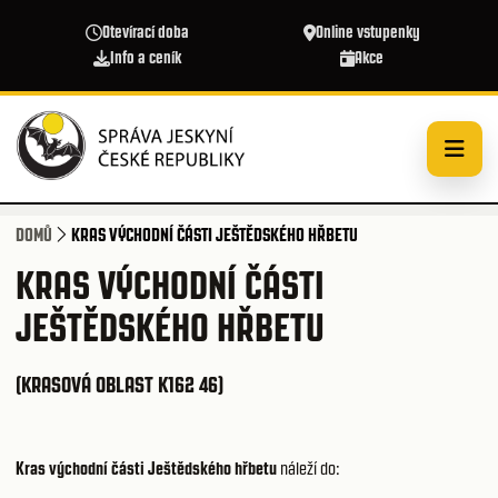
Přejít k hlavnímu obsahu
Otevírací doba
Online vstupenky
Info a ceník
Akce
DOMŮ
KRAS VÝCHODNÍ ČÁSTI JEŠTĚDSKÉHO HŘBETU
KRAS VÝCHODNÍ ČÁSTI
JEŠTĚDSKÉHO HŘBETU
(KRASOVÁ OBLAST K162 46)
Kras východní části Ještědského hřbetu
náleží do: