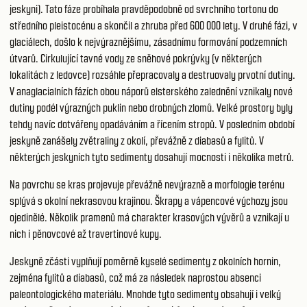
jeskyni). Tato fáze probíhala pravděpodobně od svrchního tortonu do
středního pleistocénu a skončil a zhruba před 600 000 lety. V druhé fázi, v
glaciálech, došlo k nejvýraznějšímu, zásadnímu formování podzemních
útvarů. Cirkulující tavné vody ze sněhové pokrývky (v některých
lokalitách z ledovce) rozsáhle přepracovaly a destruovaly prvotní dutiny.
V anaglacialních fázích obou náporů elsterského zalednění vznikaly nové
dutiny podél výrazných puklin nebo drobných zlomů. Velké prostory byly
tehdy navíc dotvářeny opadáváním a řícením stropů. V posledním období
jeskyně zanášely zvětraliny z okolí, převážně z diabasů a fylitů. V
některých jeskyních tyto sedimenty dosahují mocnosti i několika metrů.
Na povrchu se kras projevuje převážně nevýrazně a morfologie terénu
splývá s okolní nekrasovou krajinou. Škrapy a vápencové výchozy jsou
ojedinělé. Několik pramenů má charakter krasových vývěrů a vznikají u
nich i pěnovcové až travertinové kupy.
Jeskyně zčásti vyplňují poměrně kyselé sedimenty z okolních hornin,
zejména fylitů a diabasů, což má za následek naprostou absenci
paleontologického materiálu. Mnohde tyto sedimenty obsahují i velký