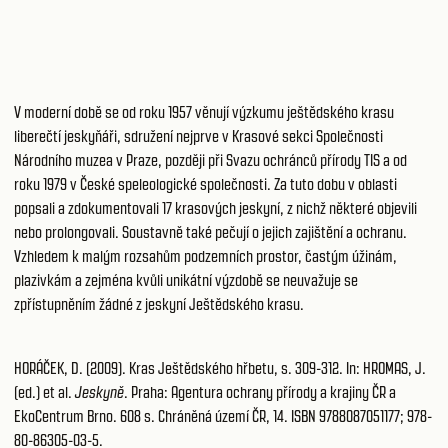
V moderní době se od roku 1957 věnují výzkumu ještědského krasu
liberečtí jeskyňáři, sdružení nejprve v Krasové sekci Společnosti
Národního muzea v Praze, později při Svazu ochránců přírody TIS a od
roku 1979 v České speleologické společnosti. Za tuto dobu v oblasti
popsali a zdokumentovali 17 krasových jeskyní, z nichž některé objevili
nebo prolongovali. Soustavně také pečují o jejich zajištění a ochranu.
Vzhledem k malým rozsahům podzemních prostor, častým úžinám,
plazivkám a zejména kvůli unikátní výzdobě se neuvažuje se
zpřístupněním žádné z jeskyní Ještědského krasu.
HORÁČEK, D. (2009). Kras Ještědského hřbetu, s. 309-312. In: HROMAS, J.
(ed.) et al.
Jeskyně
. Praha: Agentura ochrany přírody a krajiny ČR a
EkoCentrum Brno. 608 s. Chráněná území ČR, 14. ISBN 9788087051177; 978-
80-86305-03-5.