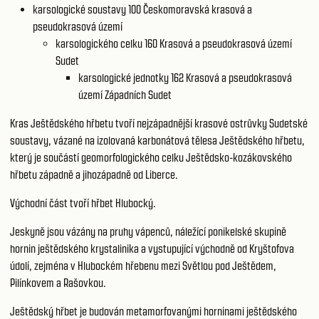
karsologické soustavy 100
Českomoravská krasová a
pseudokrasová území
karsologického celku 160
Krasová a pseudokrasová území
Sudet
karsologické jednotky 162
Krasová a pseudokrasová
území Západních Sudet
Kras Ještědského hřbetu tvoří nejzápadnější krasové ostrůvky Sudetské
soustavy, vázané na izolovaná karbonátová tělesa Ještědského hřbetu,
který je součástí geomorfologického celku Ještědsko-kozákovského
hřbetu západně a jihozápadně od Liberce.
Východní část tvoří hřbet Hlubocký.
Jeskyně jsou vázány na pruhy vápenců, náležící ponikelské skupině
hornin ještědského krystalinika a vystupující východně od Kryštofova
údolí, zejména v Hlubockém hřebenu mezi Světlou pod Ještědem,
Pilínkovem a Rašovkou.
Ještědský hřbet je budován metamorfovanými horninami ještědského