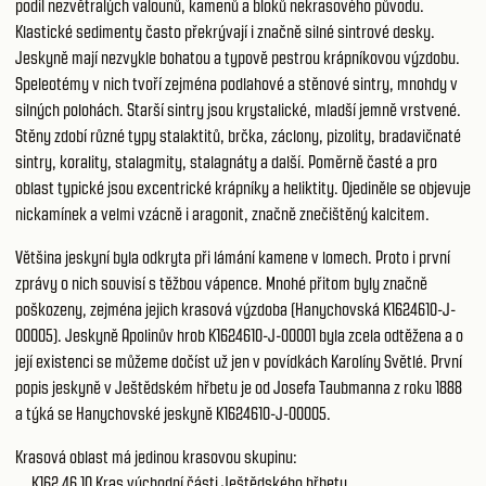
podíl nezvětralých valounů, kamenů a bloků nekrasového původu.
Klastické sedimenty často překrývají i značně silné sintrové desky.
Jeskyně mají nezvykle bohatou a typově pestrou krápníkovou výzdobu.
Speleotémy v nich tvoří zejména podlahové a stěnové sintry, mnohdy v
silných polohách. Starší sintry jsou krystalické, mladší jemně vrstvené.
Stěny zdobí různé typy stalaktitů, brčka, záclony, pizolity, bradavičnaté
sintry, korality, stalagmity, stalagnáty a další. Poměrně časté a pro
oblast typické jsou excentrické krápníky a heliktity. Ojediněle se objevuje
nickamínek a velmi vzácně i aragonit, značně znečištěný kalcitem.
Většina jeskyní byla odkryta při lámání kamene v lomech. Proto i první
zprávy o nich souvisí s těžbou vápence. Mnohé přitom byly značně
poškozeny, zejména jejich krasová výzdoba (Hanychovská K1624610-J-
00005). Jeskyně Apolinův hrob K1624610-J-00001 byla zcela odtěžena a o
její existenci se můžeme dočíst už jen v povídkách Karolíny Světlé. První
popis jeskyně v Ještědském hřbetu je od Josefa Taubmanna z roku 1888
a týká se Hanychovské jeskyně K1624610-J-00005.
Krasová oblast má jedinou krasovou skupinu:
K162 46 10
Kras východní části Ještědského hřbetu