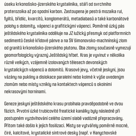
úseku krkonošsko-jizerského krystalinika, stáří od svrchního
proterozoika až po spodní karbon. Zastoupena je pestrá mozaika rul,
fylitů, břidlic, kvarcitů, konglomerátů, metadiabasů a také karbonátové
polohy s dolomity, vápenci a grafitickými vápenci. Poměrně úzký pás
ještědského krystalinika odděluje na JZ lužický přesmyk od platformních
sedimentů české křídové pánve a na SV šimonovsko-machnínský zlom
od granitů krkonošsko-jizerského plutonu. Oba zlomy současně vymezují
geomorfologicky výrazný Ještědský hřbet. Kras je vyvinut v několika
různě velkých, vzájemně izolovaných tělesech devonských
krystalických vápenců a dolomitů. Krasové jevy, včetně jeskyní, jsou
vázány na pukliny a dislokace paralelní nebo kolmé k výše uvedeným
zlomům nebo místy vznikly na kontaktech vápenců s okolními
nekrasovými horninami.
Geneze jeskyní ještědského krasu probíhala pravděpodobně ve dvou
fázích. Prvotní úzké trubicovité freatické kanálky byly následně při
postupném vyzdvihování celého území slabě vadózně přepracovány.
Přitom také došlo k jejich fosilizaci. Místy se vytvářely poměrně mocné,
čiré, kalcitové, krystalické sintrové desky (např. v Hanychovské