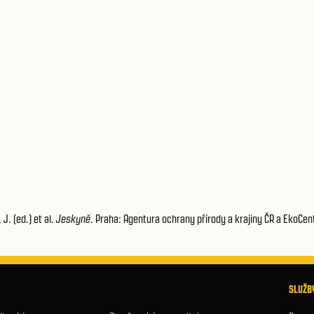
J. (ed.) et al.
Jeskyně
. Praha: Agentura ochrany přírody a krajiny ČR a EkoCen
SLUŽBY