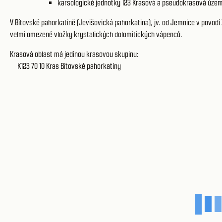
karsologické jednotky 123
Krasová a pseudokrasová územ
V Bítovské pahorkatině (Jevišovická pahorkatina), jv. od Jemnice v povodí
velmi omezené vložky krystalických dolomitických vápenců.
Krasová oblast má jedinou krasovou skupinu:
K123 70 10
Kras Bítovské pahorkatiny