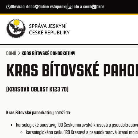
Přejít k hlavnímu obsahu
Otevírací doba
Online vstupenky
Info a ceník
Akce
DOMŮ
KRAS BÍTOVSKÉ PAHORKATINY
KRAS BÍTOVSKÉ PAHO
(KRASOVÁ OBLAST K123 70)
Kras Bítovské pahorkatiny
náleží do:
karsologické soustavy 100
Českomoravská krasová a pseudokrasov
karsologického celku 120
Krasová a pseudokrasová území mold