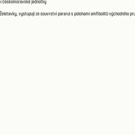
í českomoravské jednotky
 Želetavky, vystupují ze souvrství pararul s polohami amfibolitů východního p