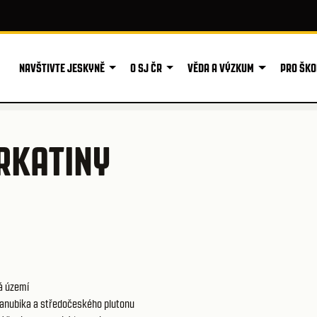
NAVŠTIVTE JESKYNĚ
O SJ ČR
VĚDA A VÝZKUM
PRO ŠKO
RKATINY
á území
anubika a středočeského plutonu