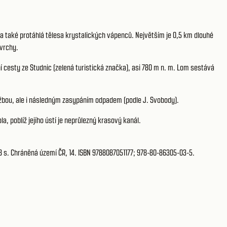
 také protáhlá tělesa krystalických vápenců. Největším je 0,5 km dlouhé
 vrchy.
 cesty ze Studnic (zelená turistická značka), asi 780 m n. m. Lom sestává
ěžbou, ale i následným zasypáním odpadem (podle J. Svobody).
, poblíž jejího ústí je neprůlezný krasový kanál.
8 s. Chráněná území ČR, 14. ISBN 9788087051177; 978-80-86305-03-5.