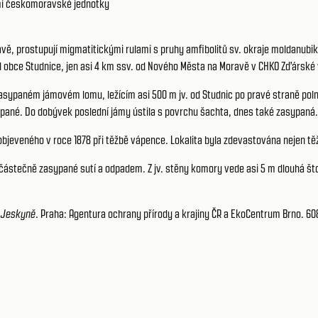
í českomoravské jednotky
, prostupují migmatitickými rulami s pruhy amfibolitů sv. okraje moldanubika
 od obce Studnice, jen asi 4 km ssv. od Nového Města na Moravě v CHKO Zďárské
zasypaném jámovém lomu, ležícím asi 500 m jv. od Studnic po pravé straně polní
sypané. Do dobývek poslední jámy ústila s povrchu šachta, dnes také zasypaná.
bjeveného v roce 1878 při těžbě vápence. Lokalita byla zdevastována nejen t
 částečně zasypané sutí a odpadem. Z jv. stěny komory vede asi 5 m dlouhá štola
.
Jeskyně
. Praha: Agentura ochrany přírody a krajiny ČR a EkoCentrum Brno. 60