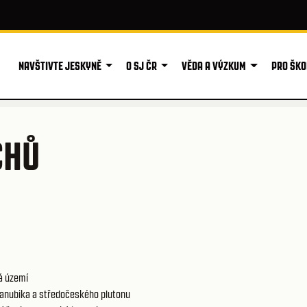
NAVŠTIVTE JESKYNĚ
O SJ ČR
VĚDA A VÝZKUM
PRO ŠKO
CHŮ
á území
anubika a středočeského plutonu