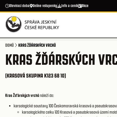
Přejít k hlavnímu obsahu
Otevírací doba
Online vstupenky
Info a ceník
Akce
DOMŮ
KRAS ŽĎÁRSKÝCH VRCHŮ
KRAS ŽĎÁRSKÝCH VR
(KRASOVÁ SKUPINA K123 68 10)
Kras Žďárských vrchů
náleží do:
karsologické soustavy 100
Českomoravská krasová a pseudokrasov
karsologického celku 120
Krasová a pseudokrasová území mold