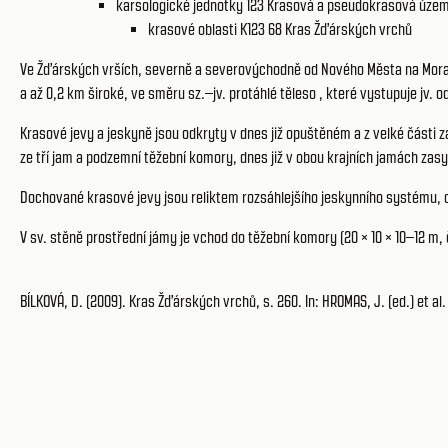
karsologické jednotky 123
Krasová a pseudokrasová územ
krasové oblasti K123 68
Kras Žďárských vrchů
Ve Žďárských vrších, severně a severovýchodně od Nového Města na Moravě
a až 0,2 km široké, ve směru sz.–jv. protáhlé těleso , které vystupuje jv.
Krasové jevy a jeskyně jsou odkryty v dnes již opuštěném a z velké části 
ze tří jam a podzemní těžební komory, dnes již v obou krajních jamách za
Dochované krasové jevy jsou reliktem rozsáhlejšího jeskynního systému, o
V sv. stěně prostřední jámy je vchod do těžební komory (20 × 10 × 10–12 m,
BÍLKOVÁ, D. (2009). Kras Žďárských vrchů, s. 260. In: HROMAS, J. (ed.) et al