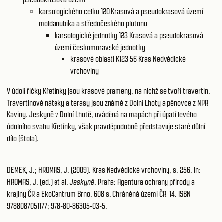
karsologického celku 120
Krasová a pseudokrasová území
moldanubika a středočeského plutonu
karsologické jednotky 123
Krasová a pseudokrasová
území českomoravské jednotky
krasové oblasti K123 56
Kras Nedvědické
vrchoviny
V údolí říčky Křetínky jsou krasové prameny, na nichž se tvoří travertin.
Travertinové náteky a terasy jsou známé z Dolní Lhoty a pěnovce z NPR
Kaviny. Jeskyně v Dolní Lhotě, uváděná na mapách při úpatí levého
údolního svahu Křetínky, však pravděpodobně představuje staré důlní
dílo (štola).
DEMEK, J.; HROMAS, J. (2009). Kras Nedvědické vrchoviny, s. 256. In:
HROMAS, J. (ed.) et al.
Jeskyně
. Praha: Agentura ochrany přírody a
krajiny ČR a EkoCentrum Brno. 608 s. Chráněná území ČR, 14. ISBN
9788087051177; 978-80-86305-03-5.