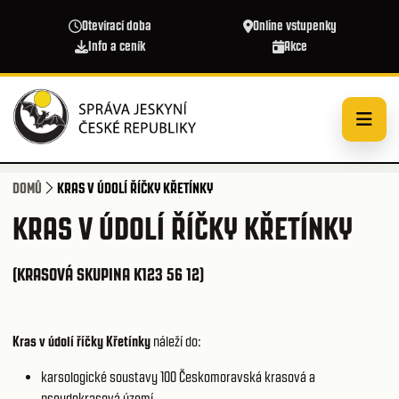
Přejít k hlavnímu obsahu
Otevírací doba
Online vstupenky
Info a ceník
Akce
DOMŮ
KRAS V ÚDOLÍ ŘÍČKY KŘETÍNKY
KRAS V ÚDOLÍ ŘÍČKY KŘETÍNKY
(KRASOVÁ SKUPINA K123 56 12)
Kras v údolí říčky Křetínky
náleží do:
karsologické soustavy 100
Českomoravská krasová a
pseudokrasová území