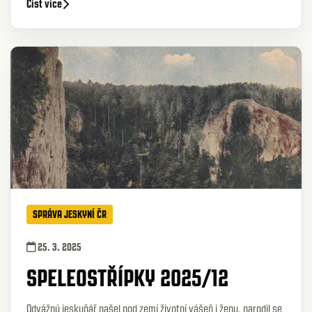
Číst více
SPRÁVA JESKYNÍ ČR
25. 3. 2025
SPELEOSTŘÍPKY 2025/12
Odvážný jeskyňář našel pod zemí životní vášeň i ženu, narodil se