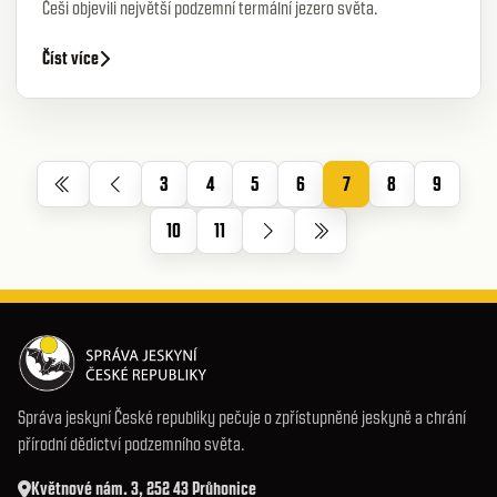
Češi objevili největší podzemní termální jezero světa.
Číst více
3
4
5
6
7
8
9
10
11
Správa jeskyní České republiky pečuje o zpřístupněné jeskyně a chrání
přírodní dědictví podzemního světa.
Květnové nám. 3, 252 43 Průhonice