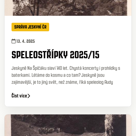
SPRÁVA JESKYNÍ ČR
13. 4. 2025
SPELEOSTŘÍPKY 2025/15
Jeskyně Na Špičáku slaví 140 let. Chystá koncerty i prohlídky s
baterkami. Létáme do kosmu a co tam? Jeskyně jsou
zajímavější, je to jiný svět, než známe, říká speleolog Audy
Číst více