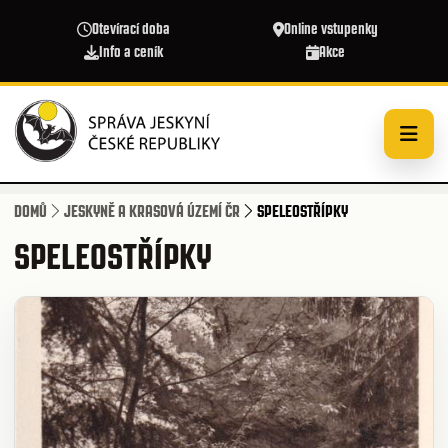
Přejít k hlavnímu obsahu
Otevírací doba
Online vstupenky
Info a ceník
Akce
DOMŮ
JESKYNĚ A KRASOVÁ ÚZEMÍ ČR
SPELEOSTŘÍPKY
SPELEOSTŘÍPKY