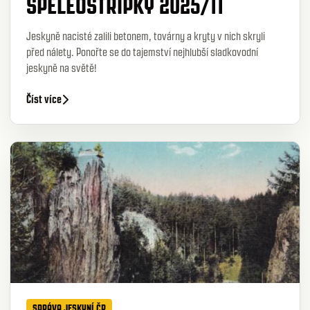
SPELEOSTŘÍPKY 2025/11
Jeskyně nacisté zalili betonem, továrny a kryty v nich skryli
před nálety. Ponořte se do tajemství nejhlubší sladkovodní
jeskyně na světě!
Číst více
SPRÁVA JESKYNÍ ČR