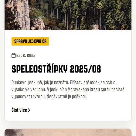
SPRÁVA JESKYNÍ ČR
25. 2. 2025
SPELEOSTŘÍPKY 2025/08
Punkevní jeskyně, jak je neznáte. Přístaviště loděk se ocitlo
vysoko ve vzduchu. V jeskyních Moravského krasu chtěli nacisté
vybudovat továrny. Nenávratně je poškodili
Číst více