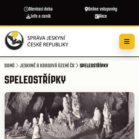
Přejít k hlavnímu obsahu
Otevírací doba
Online vstupenky
Info a ceník
Akce
DOMŮ
JESKYNĚ A KRASOVÁ ÚZEMÍ ČR
SPELEOSTŘÍPKY
SPELEOSTŘÍPKY