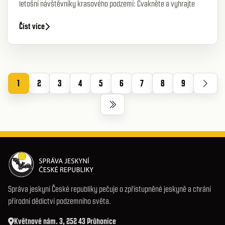
letošní návštěvníky krasového podzemí: Cvakněte a vyhrajte
Číst více
1
2
3
4
5
6
7
8
9
Správa jeskyní České republiky pečuje o zpřístupněné jeskyně a chrání
přírodní dědictví podzemního světa.
Květnové nám. 3, 252 43 Průhonice