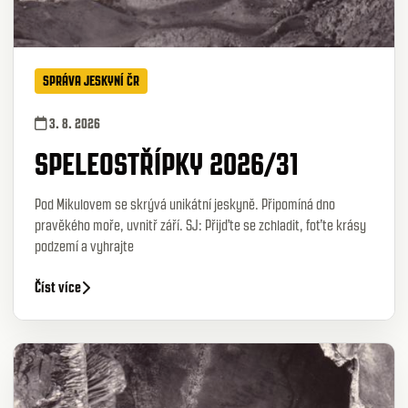
SPRÁVA JESKYNÍ ČR
3. 8. 2026
SPELEOSTŘÍPKY 2026/31
Pod Mikulovem se skrývá unikátní jeskyně. Připomíná dno
pravěkého moře, uvnitř září. SJ: Přijďte se zchladit, foťte krásy
podzemí a vyhrajte
Číst více