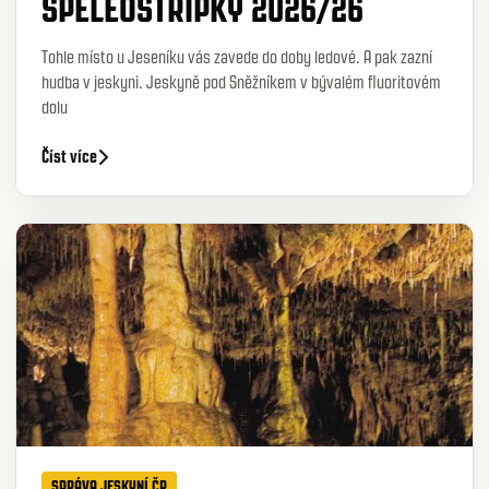
SPELEOSTŘÍPKY 2026/26
Tohle místo u Jeseníku vás zavede do doby ledové. A pak zazní
hudba v jeskyni. Jeskyně pod Sněžníkem v bývalém fluoritovém
dolu
Číst více
SPRÁVA JESKYNÍ ČR