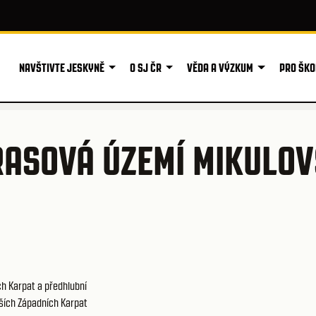
NAVŠTIVTE JESKYNĚ
O SJ ČR
VĚDA A VÝZKUM
PRO ŠKO
ASOVÁ ÚZEMÍ MIKULOV
h Karpat a předhlubní
ších Západních Karpat