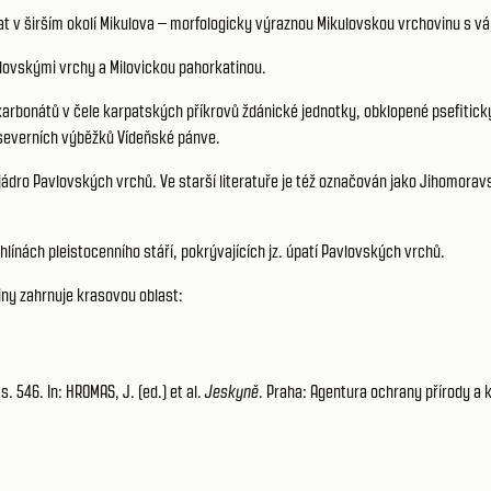
pat v širším okolí Mikulova – morfologicky výraznou Mikulovskou vrchovinu s v
lovskými vrchy a Milovickou pahorkatinou.
karbonátů v čele karpatských příkrovů ždánické jednotky, obklopené psefitic
severních výběžků Vídeňské pánve.
 jádro Pavlovských vrchů. Ve starší literatuře je též označován jako Jihomora
ínách pleistocenního stáří, pokrývajících jz. úpatí Pavlovských vrchů.
ny zahrnuje krasovou oblast:
 546. In: HROMAS, J. (ed.) et al.
Jeskyně
. Praha: Agentura ochrany přírody a 