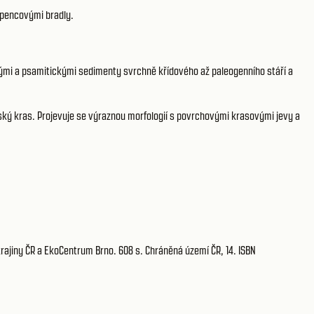
ápencovými bradly.
kými a psamitickými sedimenty svrchně křídového až paleogenního stáří a
vský kras. Projevuje se výraznou morfologií s povrchovými krasovými jevy a
krajiny ČR a EkoCentrum Brno. 608 s. Chráněná území ČR, 14. ISBN