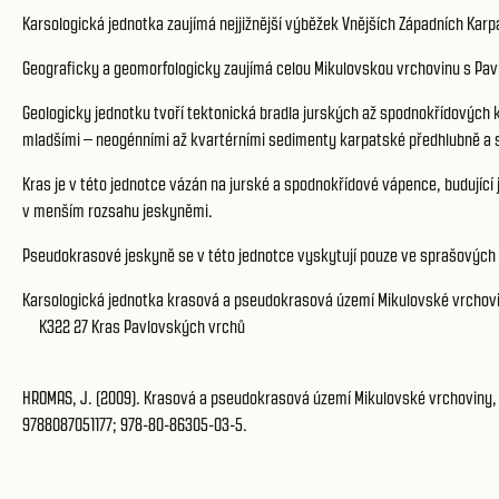
Karsologická jednotka zaujímá nejjižnější výběžek Vnějších Západních Kar
Geograficky a geomorfologicky zaujímá celou Mikulovskou vrchovinu s Pav
Geologicky jednotku tvoří tektonická bradla jurských až spodnokřídových 
mladšími – neogénními až kvartérními sedimenty karpatské předhlubně a 
Kras je v této jednotce vázán na jurské a spodnokřídové vápence, budující
v menším rozsahu jeskyněmi.
Pseudokrasové jeskyně se v této jednotce vyskytují pouze ve sprašových hl
Karsologická jednotka krasová a pseudokrasová území Mikulovské vrchovi
K322 27
Kras Pavlovských vrchů
HROMAS, J. (2009). Krasová a pseudokrasová území Mikulovské vrchoviny, s.
9788087051177; 978-80-86305-03-5.