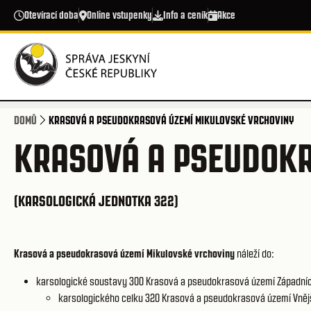
Přejít k hlavnímu obsahu
Otevírací doba
Online vstupenky
Info a ceník
Akce
DOMŮ
KRASOVÁ A PSEUDOKRASOVÁ ÚZEMÍ MIKULOVSKÉ VRCHOVINY
KRASOVÁ A PSEUDOKR
(KARSOLOGICKÁ JEDNOTKA 322)
Krasová a pseudokrasová území Mikulovské vrchoviny
náleží do:
karsologické soustavy 300
Krasová a pseudokrasová území Západníc
karsologického celku 320
Krasová a pseudokrasová území Vněj