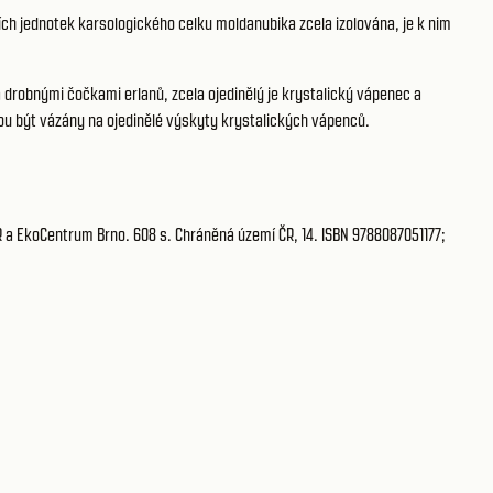
ních jednotek karsologického celku moldanubika zcela izolována, je k nim
drobnými čočkami erlanů, zcela ojedinělý je krystalický vápenec a
hou být vázány na ojedinělé výskyty krystalických vápenců.
ČR a EkoCentrum Brno. 608 s. Chráněná území ČR, 14. ISBN 9788087051177;