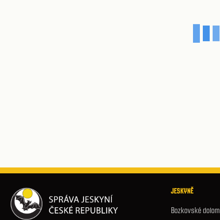
JESKYNĚ
Bozkovské dolomi