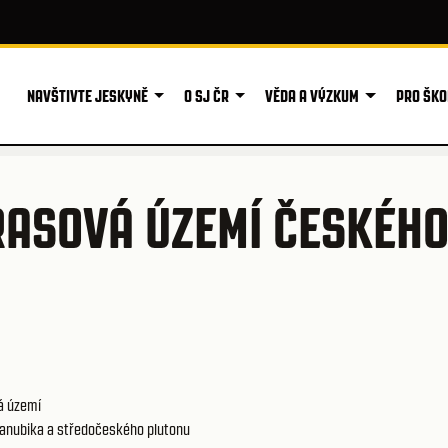
NAVŠTIVTE JESKYNĚ
O SJ ČR
VĚDA A VÝZKUM
PRO ŠKO
ASOVÁ ÚZEMÍ ČESKÉHO
á území
anubika a středočeského plutonu