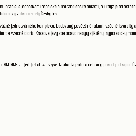
, hraničí s jednotkami tepelské a barrandienské oblasti, a i když je od ostat
ologicky zahrnuje celý Český les.
evážně jednotvárného komplexu, budovaný povětšině rulami, vzácně kvarcity a 
orit a vzácně diorit. Krasové jevy zde dosud nebyly zjištěny, hypoteticky mo
: HROMAS, J. (ed.) et al.
Jeskyně
. Praha: Agentura ochrany přírody a krajiny 