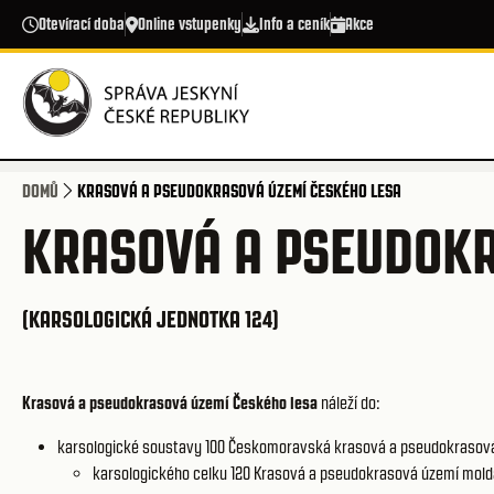
Přejít k hlavnímu obsahu
Otevírací doba
Online vstupenky
Info a ceník
Akce
DOMŮ
KRASOVÁ A PSEUDOKRASOVÁ ÚZEMÍ ČESKÉHO LESA
KRASOVÁ A PSEUDOKR
(KARSOLOGICKÁ JEDNOTKA 124)
Krasová a pseudokrasová území Českého lesa
náleží do:
karsologické soustavy 100
Českomoravská krasová a pseudokrasov
karsologického celku 120
Krasová a pseudokrasová území mold