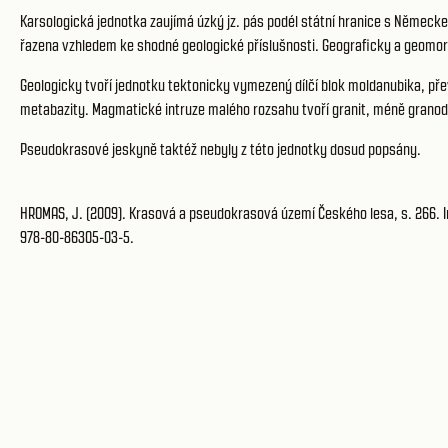
Karsologická jednotka zaujímá úzký jz. pás podél státní hranice s Německem
řazena vzhledem ke shodné geologické příslušnosti. Geograficky a geomorf
Geologicky tvoří jednotku tektonicky vymezený dílčí blok moldanubika, př
metabazity. Magmatické intruze malého rozsahu tvoří granit, méně granodi
Pseudokrasové jeskyně taktéž nebyly z této jednotky dosud popsány.
HROMAS, J. (2009). Krasová a pseudokrasová území Českého lesa, s. 266. In
978-80-86305-03-5.