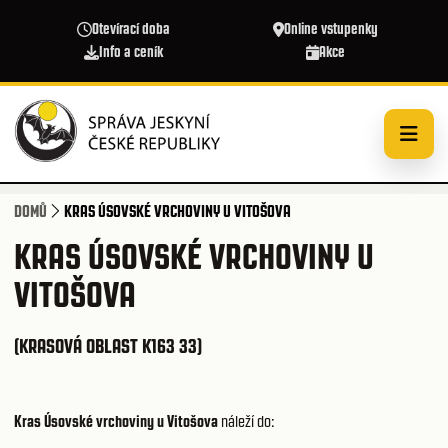
Přejít k hlavnímu obsahu
Otevírací doba
Online vstupenky
Info a ceník
Akce
DOMŮ
KRAS ÚSOVSKÉ VRCHOVINY U VITOŠOVA
KRAS ÚSOVSKÉ VRCHOVINY U
VITOŠOVA
(KRASOVÁ OBLAST K163 33)
Kras Úsovské vrchoviny u Vitošova
náleží do: