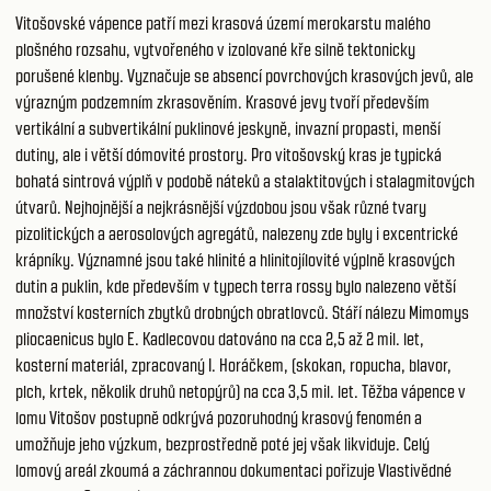
Vitošovské vápence patří mezi krasová území merokarstu malého
plošného rozsahu, vytvořeného v izolované kře silně tektonicky
porušené klenby. Vyznačuje se absencí povrchových krasových jevů, ale
výrazným podzemním zkrasověním. Krasové jevy tvoří především
vertikální a subvertikální puklinové jeskyně, invazní propasti, menší
dutiny, ale i větší dómovité prostory. Pro vitošovský kras je typická
bohatá sintrová výplň v podobě náteků a stalaktitových i stalagmitových
útvarů. Nejhojnější a nejkrásnější výzdobou jsou však různé tvary
pizolitických a aerosolových agregátů, nalezeny zde byly i excentrické
krápníky. Významné jsou také hlinité a hlinitojílovité výplně krasových
dutin a puklin, kde především v typech terra rossy bylo nalezeno větší
množství kosterních zbytků drobných obratlovců. Stáří nálezu Mimomys
pliocaenicus bylo E. Kadlecovou datováno na cca 2,5 až 2 mil. let,
kosterní materiál, zpracovaný I. Horáčkem, (skokan, ropucha, blavor,
plch, krtek, několik druhů netopýrů) na cca 3,5 mil. let. Těžba vápence v
lomu Vitošov postupně odkrývá pozoruhodný krasový fenomén a
umožňuje jeho výzkum, bezprostředně poté jej však likviduje. Celý
lomový areál zkoumá a záchrannou dokumentaci pořizuje Vlastivědné