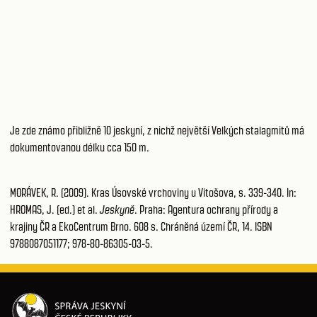
Je zde známo přibližně 10 jeskyní, z nichž největší Velkých stalagmitů má
dokumentovanou délku cca 150 m.
MORÁVEK, R. (2009). Kras Úsovské vrchoviny u Vitošova, s. 339-340. In:
HROMAS, J. (ed.) et al.
Jeskyně
. Praha: Agentura ochrany přírody a
krajiny ČR a EkoCentrum Brno. 608 s. Chráněná území ČR, 14. ISBN
9788087051177; 978-80-86305-03-5.