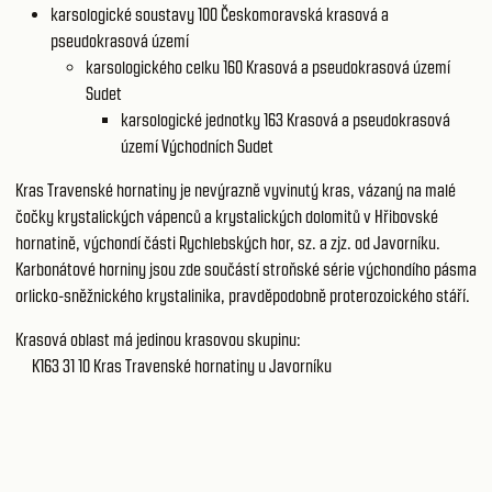
karsologické soustavy 100
Českomoravská krasová a
pseudokrasová území
karsologického celku 160
Krasová a pseudokrasová území
Sudet
karsologické jednotky 163
Krasová a pseudokrasová
území Východních Sudet
Kras Travenské hornatiny je nevýrazně vyvinutý kras, vázaný na malé
čočky krystalických vápenců a krystalických dolomitů v Hřibovské
hornatině, výchondí části Rychlebských hor, sz. a zjz. od Javorníku.
Karbonátové horniny jsou zde součástí stroňské série výchondího pásma
orlicko-sněžnického krystalinika, pravděpodobně proterozoického stáří.
Krasová oblast má jedinou krasovou skupinu:
K163 31 10
Kras Travenské hornatiny u Javorníku