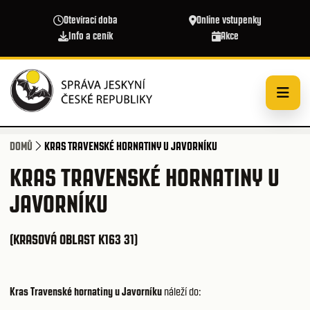
Přejít k hlavnímu obsahu
Otevírací doba
Online vstupenky
Info a ceník
Akce
DOMŮ
KRAS TRAVENSKÉ HORNATINY U JAVORNÍKU
KRAS TRAVENSKÉ HORNATINY U
JAVORNÍKU
(KRASOVÁ OBLAST K163 31)
Kras Travenské hornatiny u Javorníku
náleží do: