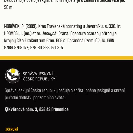
Evidováno je cca 5 jeskyní, z nichž nejdelší je U Zálesí 1 s délkou více jak
50 m.
MORÁVEK, R. (2009). Kras Travenské hornatiny u Javorníku, s. 330. In:
HROMAS, J. (ed.) et al.
Jeskyně
. Praha: Agentura ochrany přírody a
krajiny ČR a EkoCentrum Brno. 608 s. Chráněná území ČR, 14. ISBN
9788087051177; 978-80-86305-03-5.
Správa jeskyní České republiky pečuje o zpřístupněné jeskyně a chrání
přírodní dědictví podzemního světa.
Květnové nám. 3, 252 43 Průhonice
JESKYNĚ