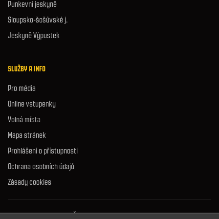
Punkevní jeskyně
Sloupsko-šošůvské j.
Jeskyně Výpustek
SLUŽBY A INFO
Pro média
Online vstupenky
Volná místa
Mapa stránek
Prohlášení o přístupnosti
Ochrana osobních údajů
Zásady cookies
© 2026 Správa jeskyní České republiky. Všechna práva vyhrazena.