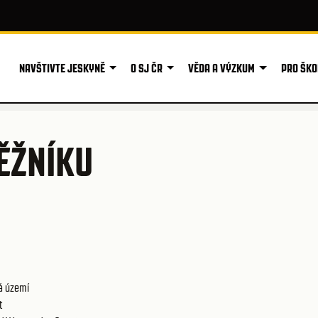
NAVŠTIVTE JESKYNĚ
O SJ ČR
VĚDA A VÝZKUM
PRO ŠKO
ĚŽNÍKU
á území
t