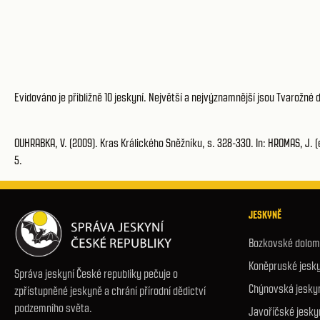
Evidováno je přibližně 10 jeskyní. Největší a nejvýznamnější jsou Tvarožné 
OUHRABKA, V. (2009). Kras Králického Sněžníku, s. 328-330. In: HROMAS, J. (e
5.
JESKYNĚ
Bozkovské dolomi
Koněpruské jesk
Správa jeskyní České republiky pečuje o
Chýnovská jesky
zpřístupněné jeskyně a chrání přírodní dědictví
podzemního světa.
Javoříčské jesky