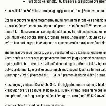
karsologické jednotky 163
Krasová a pseudokrasová územ
Kras Králického Sněžníku zahrnuje výskyty karbonátů na jižním svahu masiv
Území je budováno silně metamorfovanými horninami stroňské a sněžnické s
krystalických vápenců pravděpodobně proterozoického stáří. Vápence tvoří
okolo 4 km. Na severu se pravděpodobně tunelovitě noří pod nekrasové horn
údolí Mlýnského potoka. Druhé, drobnější těleso „horní pruh“, dlouhé cca 
zvětralin a sutí. Krystalické vápence byly na severním okraji obce Dolní
Známé krasové jevy (ponory, vývěry a jeskyně) jsou vázány na výchozy kry
Velmi dobře lze pozorovat podpovrchové krasové jevy v podobě zaplněný
hydrografie tohoto území. Na základě dlouhodobých měření odtoků z hydro
potvrzují domněnky o přelivu podzemních vod z povodí Klešnice (úmoří B
-1
vydatných vývěrů (Tvarožné díry – 23 l.s
, pramen Jeskyně Mléčný pramen
Krasové jevy v oblasti Králického Sněžníku byly předmětem zájmu již hledačů
krasových tvarů se zabýval P. Bosák a J. Hýsek. V rámci rozsáhlého česko
jsou předmětem řady prací polských i českých autorů (např. W. Ciežkowski,
Krasová oblast má jedinou krasovou skupinu: