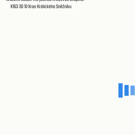
K163 30 10
Kras Králického Sněžníku