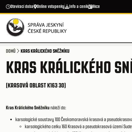
Přejít k hlavnímu obsahu
Otevírací doba
Online vstupenky
Info a ceník
Akce
DOMŮ
KRAS KRÁLICKÉHO SNĚŽNÍKU
KRAS KRÁLICKÉHO SN
(KRASOVÁ OBLAST K163 30)
Kras Králického Sněžníku
náleží do:
karsologické soustavy 100
Českomoravská krasová a pseudokrasov
karsologického celku 160
Krasová a pseudokrasová území Sude