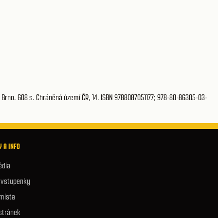
 Brno. 608 s. Chráněná území ČR, 14. ISBN 9788087051177; 978-80-86305-03-
 A INFO
édia
e vstupenky
 místa
stránek