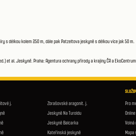
díry s délkou kolem 250 m, dále pak Patzeltova jeskyně s délkou více jak 50 m.
d.) et al.
Jeskyně
. Praha: Agentura ochrany přírody a krajiny ČR a EkoCentrum
SLUŽBY
tové j.
Zbrašovské aragonit. j.
Pro m
yně
Jeskyně Na Turoldu
Onlin
ně
Jeskyně Balcarka
Volná
ně
Kateřinská jeskyně
Mapa 