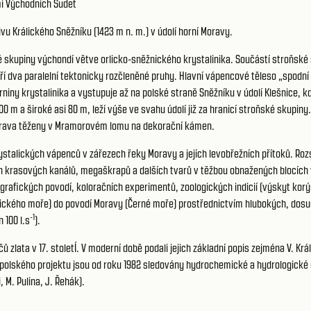
í Východních Sudet
u Králického Sněžníku (1423 m n. m.) v údolí horní Moravy.
kupiny výchondí větve orlicko-sněžnického krystalinika. Součástí stroňské sk
 dva paralelní tektonicky rozčleněné pruhy. Hlavní vápencové těleso „spodní 
iny krystalinika a vystupuje až na polské straně Sněžníku v údolí Klešnice, k
600 m a široké asi 80 m, leží výše ve svahu údolí již za hranicí stroňské skup
 Morava těženy v Mramorovém lomu na dekorační kámen.
stalických vápenců v zářezech řeky Moravy a jejích levobřežních přítoků. Roz
ch krasových kanálů, megaškrapů a dalších tvarů v těžbou obnažených blocí
grafických povodí, koloračních experimentů, zoologických indicií (výskyt kor
altického moře) do povodí Moravy (Černé moře) prostřednictvím hlubokých, do
-1
 100 l.s
).
 zlata v 17. stoletÍ. V moderní době podali jejich základní popis zejména V. Krá
polského projektu jsou od roku 1982 sledovány hydrochemické a hydrologické 
 M. Pulina, J. Řehák).