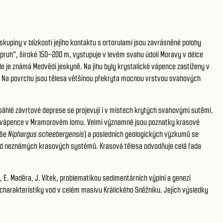
upiny v blízkosti jejího kontaktu s ortorulami jsou zavrásněné polohy
pruh“, široké 150–200 m, vystupuje v levém svahu údolí Moravy v délce
de je známá Medvědí jeskyně. Na jihu byly krystalické vápence zastiženy v
iny. Na povrchu jsou tělesa většinou překryta mocnou vrstvou svahových
sáhlé závrtové deprese se projevují i v místech krytých svahovými sutěmi.
ch vápence v Mramorovém lomu. Velmi významné jsou poznatky krasové
ýše
Niphargus scheebergensis
) a posledních geologických výzkumů se
sud neznámých krasových systémů. Krasová tělesa odvodňuje celá řada
l, E. Maděra, J. Vítek, problematikou sedimentárních výplní a genezí
charakteristiky vod v celém masivu Králického Sněžníku. Jejich výsledky