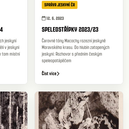
SPRÁVA JESKYNÍ ČR
12. 6. 2023
24
SPELEOSTŘÍPKY 2023/23
ích jeskyní
Čarovné tóny Macochy rozezní jeskyně
li v jeskyni
Moravského krasu. Do hlubin zatopených
v tom místní
jeskyní: Rozhovor s předním českým
speleopotápěčem
Číst více