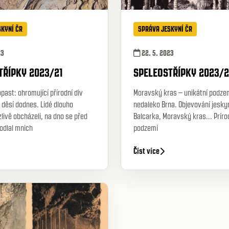
SKYNÍ ČR
SPRÁVA JESKYNÍ ČR
23
22. 5. 2023
TŘÍPKY 2023/21
SPELEOSTŘÍPKY 2023/
past: ohromující přírodní div
Moravský kras – unikátní podze
 děsí dodnes. Lidé dlouho
nedaleko Brna. Objevování jesky
ivě obcházeli, na dno se před
Balcarka, Moravský kras... Príro
odlal mnich
podzemí
Číst více