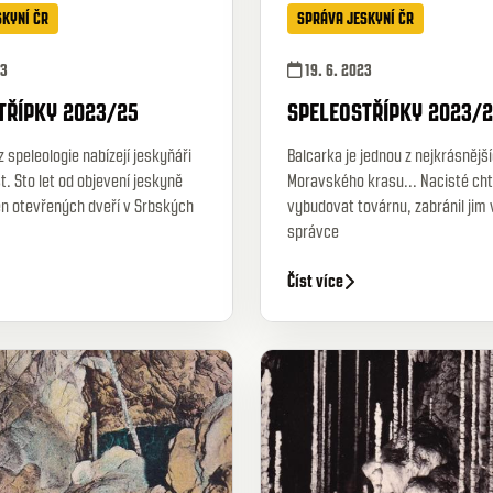
SKYNÍ ČR
SPRÁVA JESKYNÍ ČR
23
19. 6. 2023
TŘÍPKY 2023/25
SPELEOSTŘÍPKY 2023/
z speleologie nabízejí jeskyňáři
Balcarka je jednou z nejkrásnějš
t. Sto let od objevení jeskyně
Moravského krasu... Nacisté chtě
en otevřených dveří v Srbských
vybudovat továrnu, zabránil jim 
správce
Číst více