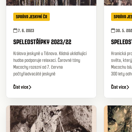
SPRÁVA JESKYNÍ ČR
SPRÁVA JE
7. 6. 2023
30. 5. 20
SPELEOSTŘÍPKY 2023/22
SPELEOS
Králova jeskyně u Tišnova. Klidná uklidňující
Hranická pro
hudba podporuje relaxaci. Čarovné tóny
světa, který
Macochy rozezní od 7. června
Macochu bázl
počtyřiadvacáté jeskyně
300 lety odh
Číst více
Číst více