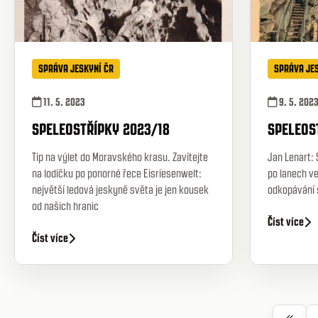
SPRÁVA JESKYNÍ ČR
SPRÁVA JE
11. 5. 2023
9. 5. 202
SPELEOSTŘÍPKY 2023/18
SPELEOS
Tip na výlet do Moravského krasu. Zavítejte
Jan Lenart: 
na lodičku po ponorné řece Eisriesenwelt:
po lanech ve
největší ledová jeskyně světa je jen kousek
odkopávání 
od našich hranic
Číst více
Číst více