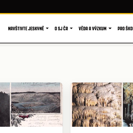
NAVŠTIVTE JESKYNĚ
O SJ ČR
VĚDA A VÝZKUM
PRO ŠKO