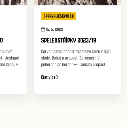
SPRÁVA JESKYNÍ ČR
15. 5. 2023
20
SPELEOSTŘÍPKY 2023/19
mní svět
Červen nabízí odhalit tajemství Keltů v Býčí
ní - Jeskyně
skále. Robot a propast (Screener). V
dné krásy v
pohorách po horách – Hranická propast
Číst více