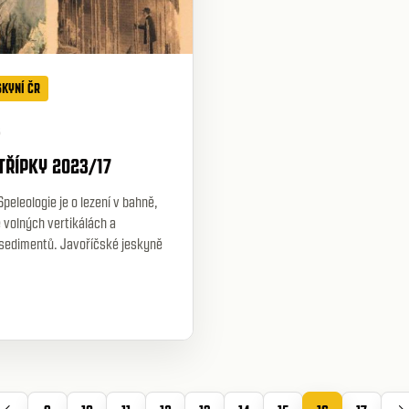
SKYNÍ ČR
3
TŘÍPKY 2023/17
Speleologie je o lezení v bahně,
 volných vertikálách a
sedimentů. Javoříčské jeskyně