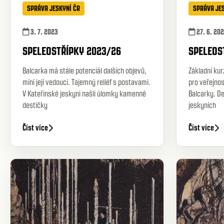
SPRÁVA JESKYNÍ ČR
SPRÁVA JE
3. 7. 2023
27. 6. 20
SPELEOSTŘÍPKY 2023/26
SPELEOS
Balcarka má stále potenciál dalších objevů,
Základní kur
míní její vedoucí. Tajemný reliéf s postavami.
pro veřejnos
V Kateřinské jeskyni našli úlomky kamenné
Balcarky. D
destičky
jeskyních
Číst více
Číst více