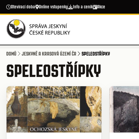
Přejít k hlavnímu obsahu
Otevírací doba
Online vstupenky
Info a ceník
Akce
DOMŮ
JESKYNĚ A KRASOVÁ ÚZEMÍ ČR
SPELEOSTŘÍPKY
SPELEOSTŘÍPKY