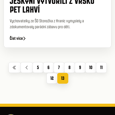
JESKYNÍ VYTVOŘILI Z VRŠKŮ
PET LAHVÍ
Vychovatelky ze ŠD Stonožka z Hranic vymyslely a
zdokumentovaly parádní zábavu pro děti.
Číst více
5
6
7
8
9
10
11
12
13