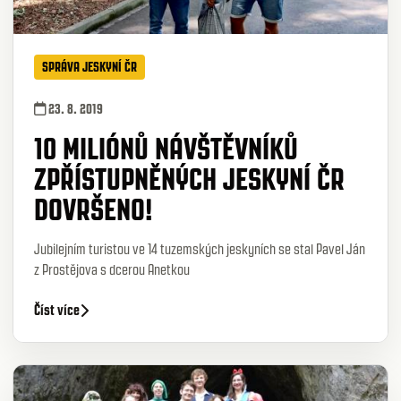
SPRÁVA JESKYNÍ ČR
23. 8. 2019
10 MILIÓNŮ NÁVŠTĚVNÍKŮ
ZPŘÍSTUPNĚNÝCH JESKYNÍ ČR
DOVRŠENO!
Jubilejním turistou ve 14 tuzemských jeskyních se stal Pavel Ján
z Prostějova s dcerou Anetkou
Číst více