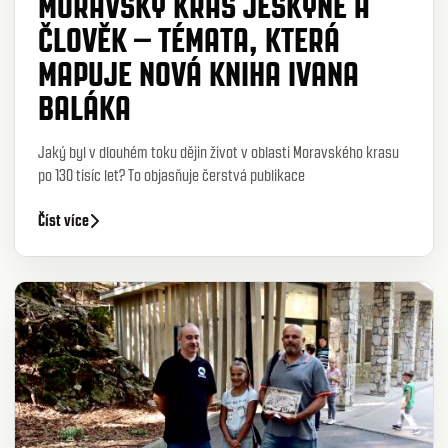
MORAVSKÝ KRAS JESKYNĚ A
ČLOVĚK – TÉMATA, KTERÁ
MAPUJE NOVÁ KNIHA IVANA
BALÁKA
Jaký byl v dlouhém toku dějin život v oblasti Moravského krasu
po 130 tisíc let? To objasňuje čerstvá publikace
Číst více