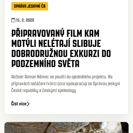
SPRÁVA JESKYNÍ ČR
15. 2. 2020
PŘIPRAVOVANÝ FILM KAM
MOTÝLI NELÉTAJÍ SLIBUJE
DOBRODRUŽNOU EXKURZI DO
PODZEMNÍHO SVĚTA
Režisér Roman Němec se pouští do ojedinělého projektu. Na
přípravách natáčení tvůrci úzce spolupracují se Správou jeskyní
České republiky a českými speleology
Číst více