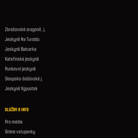
Zbrašovské aragonit. j.
Jeskyně Na Turoldu
Jeskyně Balcarka
Kateřinská jeskyně
Punkevní jeskyně
Sloupsko-šošůvské j.
Jeskyně Výpustek
SLUŽBY A INFO
Pro média
Online vstupenky