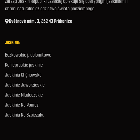
Zarząd Jaskiń Republiki Czeskiej opiekuje się dostępnymi jaskiniami i
chroni naturalne dziedzictwo świata podziemnego.
Květnové nám. 3, 252 43 Průhonice
JASKINIE
Bozkowskie j. dolomitowe
Koniepruskie jaskinie
Jaskinia Chýnowska
Jaskinie Jaworzicskie
Jaskinie Mladeczskie
Jaskinie Na Pomezi
Jaskinia Na Szpiczaku