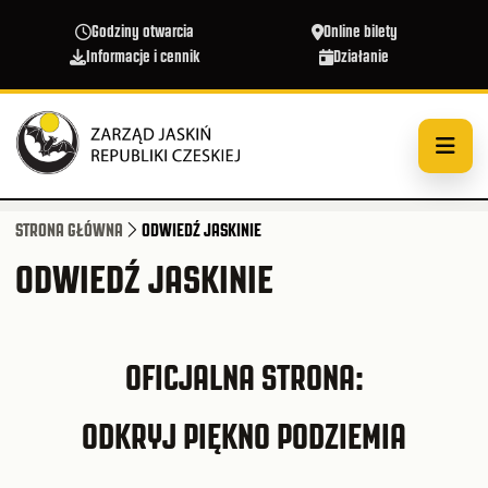
Przejdź do treści
Godziny otwarcia
Online bilety
Informacje i cennik
Działanie
STRONA GŁÓWNA
ODWIEDŹ JASKINIE
ODWIEDŹ JASKINIE
OFICJALNA STRONA:
ODKRYJ PIĘKNO PODZIEMIA