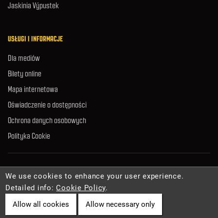
Jaskinia Výpustek
USŁUGI I INFORMACJE
Dla mediów
Bilety online
Mapa internetowa
Oświadczenie o dostępności
Ochrona danych osobowych
Polityka Cookie
© 2026 Zarząd Jaskiń Republiki Czeskiej. Wszelkie prawa zastrzeżone.
We use cookies to enhance your user experience.
Detailed info:
Cookie Policy
.
Allow all cookies
Allow necessary only
Cookies