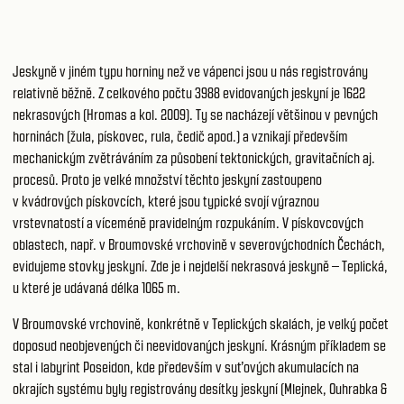
Jeskyně v jiném typu horniny než ve vápenci jsou u nás registrovány
relativně běžně. Z celkového počtu 3988 evidovaných jeskyní je 1622
nekrasových (Hromas a kol. 2009). Ty se nacházejí většinou v pevných
horninách (žula, pískovec, rula, čedič apod.) a vznikají především
mechanickým zvětráváním za působení tektonických, gravitačních aj.
procesů. Proto je velké množství těchto jeskyní zastoupeno
v kvádrových pískovcích, které jsou typické svojí výraznou
vrstevnatostí a víceméně pravidelným rozpukáním. V pískovcových
oblastech, např. v Broumovské vrchovině v severovýchodních Čechách,
evidujeme stovky jeskyní. Zde je i nejdelší nekrasová jeskyně – Teplická,
u které je udávaná délka 1065 m.
V Broumovské vrchovině, konkrétně v Teplických skalách, je velký počet
doposud neobjevených či neevidovaných jeskyní. Krásným příkladem se
stal i labyrint Poseidon, kde především v suťových akumulacích na
okrajích systému byly registrovány desítky jeskyní (Mlejnek, Ouhrabka &