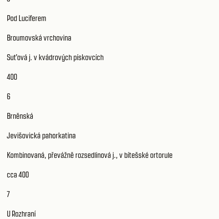
Pod Luciferem
Broumovská vrchovina
Suťová j. v kvádrových pískovcích
400
6
Brněnská
Jevišovická pahorkatina
Kombinovaná, převážně rozsedlinová j., v bítešské ortorule
cca 400
7
U Rozhraní