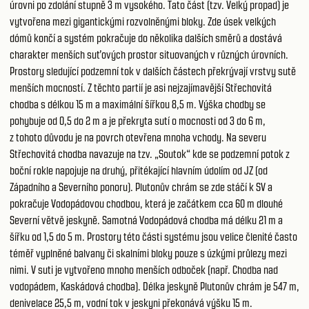
úrovni po zdolání stupně 3 m vysokého. Tato část (tzv. Velký propad) je
vytvořena mezi gigantickými rozvolněnými bloky. Zde úsek velkých
dómů končí a systém pokračuje do několika dalších směrů a dostává
charakter menších suťových prostor situovaných v různých úrovních.
Prostory sledující podzemní tok v dalších částech překrývají vrstvy sutě
menších mocností. Z těchto partií je asi nejzajímavější Střechovitá
chodba s délkou 15 m a maximální šířkou 8,5 m. Výška chodby se
pohybuje od 0,5 do 2 m a je překryta sutí o mocnosti od 3 do 6 m,
z tohoto důvodu je na povrch otevřena mnoha vchody. Na severu
Střechovitá chodba navazuje na tzv. „Soutok“ kde se podzemní potok z
boční rokle napojuje na druhý, přitékající hlavním údolím od JZ (od
Západního a Severního ponoru). Plutonův chrám se zde stáčí k SV a
pokračuje Vodopádovou chodbou, která je začátkem cca 60 m dlouhé
Severní větvě jeskyně. Samotná Vodopádová chodba má délku 21 m a
šířku od 1,5 do 5 m. Prostory této části systému jsou velice členité často
téměř vyplněné balvany či skalními bloky pouze s úzkými průlezy mezi
nimi. V suti je vytvořeno mnoho menších odboček (např. Chodba nad
vodopádem, Kaskádová chodba). Délka jeskyně Plutonův chrám je 547 m,
denivelace 25,5 m, vodní tok v jeskyni překonává výšku 15 m.