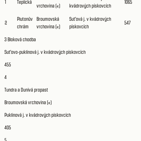
1
Teplická
1065
vrchovina («)
kvádrových pískovcích
Plutonův
Broumovská
Suťová j. v kvádrových
2
547
chrám
vrchovina («)
pískovcích
3 Bloková chodba
Suťovo-puklinová j. v kvádrových pískovcích
455
4
Tundra a Dunivá propast
Broumovská vrchovina («)
Puklinová j. v kvádrových pískovcích
405
5