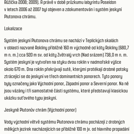
Růžička 2008; 2009). A právě v době průzkumu labyrintu Poseidon
v letech 2006 až 2007 byl objeven a zdokumentován i systém jeskyní
Plutonova chrámu.
Lokalizace
Systém jeskyní Plutonova chrámu se nachází v Teplických skalách
v oblasti nazvané Rokliny přibližně 160 m východně od kóty Rokliny (680,7
m n. m.) cca 920 m sv. od kóty Zvětralý vrch (Nad srázem) 738,0 m n. m.
Systém jeskyní je vytvořen na styku dvou roklin v nadmořské výšce
okolo 670 m. Dna roklin překrývají sutě, kterými protékají drobné potoky
ztrácející se do jeskyní ve třech dominantních ponorech. Tyto ponory
byly označeny jako Východní ponor, Západní ponor a Severní ponor. Na ně
jsou vázány i tři samostatné části systému, které představují klasickou
ukázku suťového typu jeskyní.
Jeskyně Plutonův chrám (Východní ponor)
Vody východní větvě systému Plutonova chrámu pocházejí z drobných
mělkých jezírek nacházejících se přibližně 100 m jv. od hlavního propadání