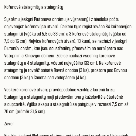
Kořenové stalagmity a stalagnáty
Systému jeskyní Plutonova chrámu je významný i z hlediska počtu
objevených kořenových útvarů. Celkem bylo registrováno 24 kořenových
stalagmitů (výška od 5,5 do 33 cm) a 3 kořenové stalagnáty (výška od
7,5 do 16 cm). Nejvíce kořenových útvarů, 19 kusů, se nachází v jeskyni
Plutonův chrám, kde jsou soustředěny především na horní patra nad
Vstupním a Klínovým dómem. Zde se nachází všechny kořenové
stalagnáty a 4 stalagmity, včetně nejvyššího (33 cm). Na kořenové
stalagmity je rovněž bohatá Rovná chodba (3 ks), prostora pod Rovnou
chodbou (3 ks) a Chodba nad vodopádem (4 ks).
Veškeré kořenové útvary pravděpodobně vznikly z kořenů břízy.
Stalagmity a stalagnáty mají především tvary kuželovité a částečně
sloupcovité. Výška skapu u stalagmitů se pohybuje v rozmezí 7,5 cm až
70 cm (průměr 31,5 cm).
Závěr
Systém jeskyní Plutonova chrámu tvoří podzemní prostory v blokových