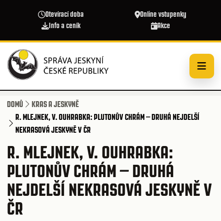
Přejít k hlavnímu obsahu
Otevírací doba
Online vstupenky
Info a ceník
Akce
DOMŮ
KRAS A JESKYNĚ
R. MLEJNEK, V. OUHRABKA: PLUTONŮV CHRÁM – DRUHÁ NEJDELŠÍ
NEKRASOVÁ JESKYNĚ V ČR
R. MLEJNEK, V. OUHRABKA:
PLUTONŮV CHRÁM – DRUHÁ
NEJDELŠÍ NEKRASOVÁ JESKYNĚ V
ČR