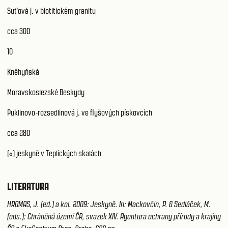
Suťová j. v biotitickém granitu
cca 300
10
Kněhyňská
Moravskoslezské Beskydy
Puklinovo-rozsedlinová j. ve flyšových pískovcích
cca 280
(«) jeskyně v Teplických skalách
LITERATURA
HROMAS, J. (ed.) a kol. 2009: Jeskyně. In: Mackovčin, P. & Sedláček, M.
(eds.): Chráněná území ČR, svazek XIV. Agentura ochrany přírody a krajiny