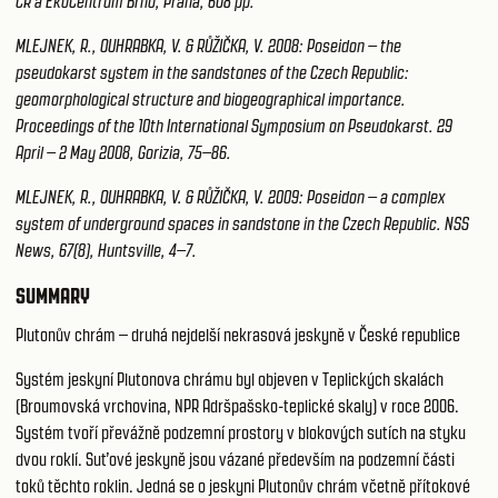
ČR a EkoCentrum Brno, Praha, 608 pp.
MLEJNEK, R., OUHRABKA, V. & RŮŽIČKA, V. 2008: Poseidon – the
pseudokarst system in the sandstones of the Czech Republic:
geomorphological structure and biogeographical importance.
Proceedings of the 10th International Symposium on Pseudokarst. 29
April – 2 May 2008, Gorizia, 75–86.
MLEJNEK, R., OUHRABKA, V. & RŮŽIČKA, V. 2009: Poseidon – a complex
system of underground spaces in sandstone in the Czech Republic. NSS
News, 67(8), Huntsville, 4–7.
SUMMARY
Plutonův chrám – druhá nejdelší nekrasová jeskyně v České republice
Systém jeskyní Plutonova chrámu byl objeven v Teplických skalách
(Broumovská vrchovina, NPR Adršpašsko-teplické skaly) v roce 2006.
Systém tvoří převážně podzemní prostory v blokových sutích na styku
dvou roklí. Suťové jeskyně jsou vázané především na podzemní části
toků těchto roklin. Jedná se o jeskyni Plutonův chrám včetně přítokové