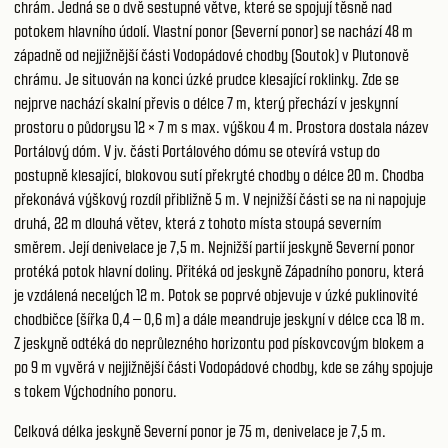
chrám. Jedná se o dvě sestupné větve, které se spojují těsně nad
potokem hlavního údolí. Vlastní ponor (Severní ponor) se nachází 48 m
západně od nejjižnější části Vodopádové chodby (Soutok) v Plutonově
chrámu. Je situován na konci úzké prudce klesající roklinky. Zde se
nejprve nachází skalní převis o délce 7 m, který přechází v jeskynní
prostoru o půdorysu 12 × 7 m s max. výškou 4 m. Prostora dostala název
Portálový dóm. V jv. části Portálového dómu se otevírá vstup do
postupně klesající, blokovou sutí překryté chodby o délce 20 m. Chodba
překonává výškový rozdíl přibližně 5 m. V nejnižší části se na ni napojuje
druhá, 22 m dlouhá větev, která z tohoto místa stoupá severním
směrem. Její denivelace je 7,5 m. Nejnižší partií jeskyně Severní ponor
protéká potok hlavní doliny. Přitéká od jeskyně Západního ponoru, která
je vzdálená necelých 12 m. Potok se poprvé objevuje v úzké puklinovité
chodbičce (šířka 0,4 – 0,6 m) a dále meandruje jeskyní v délce cca 18 m.
Z jeskyně odtéká do neprůlezného horizontu pod pískovcovým blokem a
po 9 m vyvěrá v nejjižnější části Vodopádové chodby, kde se záhy spojuje
s tokem Východního ponoru.
Celková délka jeskyně Severní ponor je 75 m, denivelace je 7,5 m.