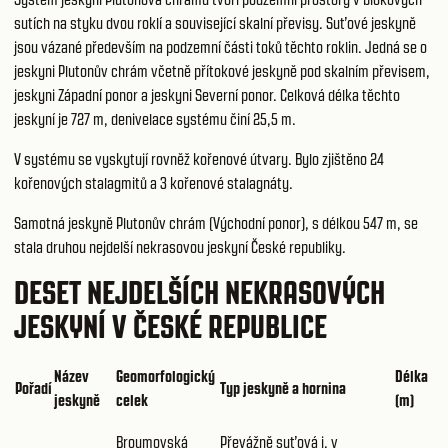
sutích na styku dvou roklí a související skalní převisy. Suťové jeskyně
jsou vázané především na podzemní části toků těchto roklin. Jedná se o
jeskyni Plutonův chrám včetně přítokové jeskyně pod skalním převisem,
jeskyni Západní ponor a jeskyni Severní ponor. Celková délka těchto
jeskyní je 727 m, denivelace systému činí 25,5 m.
V systému se vyskytují rovněž kořenové útvary. Bylo zjištěno 24
kořenových stalagmitů a 3 kořenové stalagnáty.
Samotná jeskyně Plutonův chrám (Východní ponor), s délkou 547 m, se
stala druhou nejdelší nekrasovou jeskyní České republiky.
DESET NEJDELŠÍCH NEKRASOVÝCH
JESKYNÍ V ČESKÉ REPUBLICE
Název
Geomorfologický
Délka
Pořadí
Typ jeskyně a hornina
jeskyně
celek
(m)
Broumovská
Převážně suťová j. v