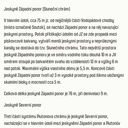
Jeskyně Západní ponor (Sluneční chrám)
V hlavním údolí, cca 75 m jz. od nejjižnější části Vodopádové chodby
(místo označené Soutok), se nachází Západní ponor a na něj navazující
jeskynní prostory. Potok přitékající údolím od JZ se zde propadá mezi
pískovcové balvany, vytváří menší jeskynní prostory a neprůleznými
kanály se dostává do tzv. Slunečního chrámu. Tato největší prostora
jeskyně Západního ponoru je ve směru vodního toku dlouhá 10 m a JV
směrem stoupá po balvanitém svahu do vzdálenosti 12 m a výšky 8 m
nad potok. Maximální výška vlastního dómu je 5,5 m. Koncové části
jeskyně Západní ponor tvoří až 3 m vysoké prostory pod šikmo uloženými
skalními bloky o mocnosti cca 5 m.
Celková délka jeskyně Západní ponor je 76 m, při denivelaci 9 m.
Jeskyně Severní ponor
Třetí částí systému Plutonova chrámu je jeskyně Severní ponor,
nacházející se v hlavním údolí mezi jeskyněmi Západní ponor a Plutonův