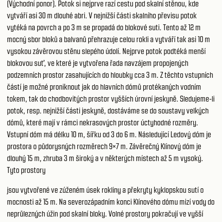
(Východní ponor). Potok si nejprve razí cestu pod skalní stěnou, kde
vytváří asi 30 m dlouhé abri. V nejnižší části skalního převisu potok
vytéká na povrch a po 3 m se propadá do blokové suti. Tento až 12 m
mocný sbor bloků a balvanů přehrazuje celou rokli a vytváří tak asi 10 m
vysokou závěrovou stěnu slepého údolí. Nejprve potok podtéká menší
blokovou suť, ve které je vytvořena řada navzájem propojených
podzemních prostor zasahujících do hloubky cca 3 m. Z těchto vstupních
částí je možné proniknout jak do hlavních dómů protékaných vodním
tokem, tak do chodbovitých prostor vyšších úrovní jeskyně. Sledujeme-li
potok, resp. nejnižší části jeskyně, dostáváme se do soustavy velkých
dómů, které mají v rámci nekrasových prostor úctyhodné rozměry.
Vstupní dóm má délku 10 m, šířku od 3 do 6 m. Následující Ledový dóm je
prostora o půdorysných rozměrech 9×7 m. Závěrečný Klínový dóm je
dlouhý 15 m, zhruba 3 m široký a v některých místech až 5 m vysoký.
Tyto prostory
jsou vytvořené ve zúženém úsek rokliny a překryty kyklopskou sutí o
mocnosti až 15 m. Na severozápadním konci Klínového dómu mizí vody do
neprůlezných úžin pod skalní bloky. Volné prostory pokračují ve vyšší