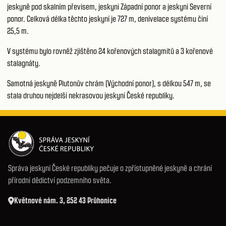
jeskyně pod skalním převisem, jeskyni Západní ponor a jeskyni Severní
ponor. Celková délka těchto jeskyní je 727 m, denivelace systému činí
25,5 m.
V systému bylo rovněž zjištěno 24 kořenových stalagmitů a 3 kořenové
stalagnáty.
Samotná jeskyně Plutonův chrám (Východní ponor), s délkou 547 m, se
stala druhou nejdelší nekrasovou jeskyní České republiky.
Správa jeskyní České republiky pečuje o zpřístupněné jeskyně a chrání
přírodní dědictví podzemního světa.
Květnové nám. 3, 252 43 Průhonice