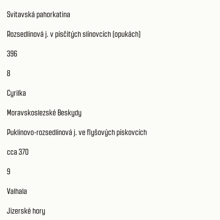
Svitavská pahorkatina
Rozsedlinová j. v písčitých slínovcích (opukách)
396
8
Cyrilka
Moravskoslezské Beskydy
Puklinovo-rozsedlinová j. ve flyšových pískovcích
cca 370
9
Valhala
Jizerské hory