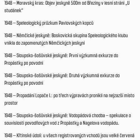
1948 – Moravský kras: Objev jeskyně 500m od Březiny v lesní stráni „U
studánek“
1948 – Speleologický průzkum Pavlovských kopců
1948 – Němčické jeskyně: Boskovická skupina Speleologického klubu
vnikla do zapomenutých Němčických jeskyní
1948 – Sloupsko-šošůvské jeskyně: První výzkumná exkurze do
Propástky po povodni
1948 – Sloupsko-šošůvské jeskyně: Druhá výzkumná exkurze do
Propástky po povodni
1948 – Propadání Lopače I.: po třech výpravách pronikli na nejzazší místo
prostor
1948 – Sloupsko-šošůvské jeskyně: Vodopádová chodba – spekulace o
souvislosti povodňových vod z Propástky a Nagelova vodopádu.
1948 – Křtinské údolí: u všech registrovaných vchodů jsou velké červená