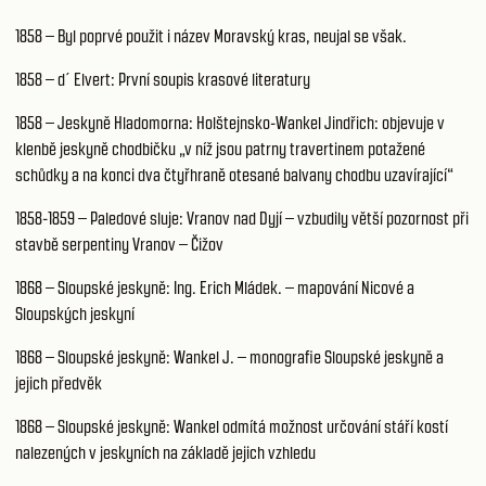
1858 – Byl poprvé použit i název Moravský kras, neujal se však.
1858 – d´ Elvert: První soupis krasové literatury
1858 – Jeskyně Hladomorna: Holštejnsko-Wankel Jindřich: objevuje v
klenbě jeskyně chodbičku „v níž jsou patrny travertinem potažené
schůdky a na konci dva čtyřhraně otesané balvany chodbu uzavírající“
1858-1859 – Paledové sluje: Vranov nad Dyjí – vzbudily větší pozornost při
stavbě serpentiny Vranov – Čižov
1868 – Sloupské jeskyně: Ing. Erich Mládek. – mapování Nicové a
Sloupských jeskyní
1868 – Sloupské jeskyně: Wankel J. – monografie Sloupské jeskyně a
jejich předvěk
1868 – Sloupské jeskyně: Wankel odmítá možnost určování stáří kostí
nalezených v jeskyních na základě jejich vzhledu