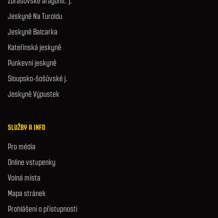
Zbrašovské aragonit. j.
Jeskyně Na Turoldu
Jeskyně Balcarka
Kateřinská jeskyně
Punkevní jeskyně
Sloupsko-šošůvské j.
Jeskyně Výpustek
SLUŽBY A INFO
Pro média
Online vstupenky
Volná místa
Mapa stránek
Prohlášení o přístupnosti