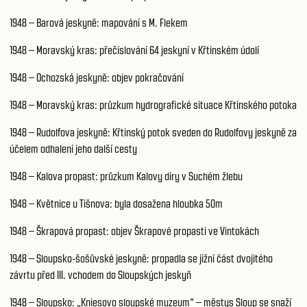
1948 – Barová jeskyně: mapování s M. Flekem
1948 – Moravský kras: přečíslování 64 jeskyní v Křtinském údolí
1948 – Ochozská jeskyně: objev pokračování
1948 – Moravský kras: průzkum hydrografické situace Křtinského potoka
1948 – Rudolfova jeskyně: Křtinský potok sveden do Rudolfovy jeskyně za
účelem odhalení jeho další cesty
1948 – Kalova propast: průzkum Kalovy díry v Suchém žlebu
1948 – Květnice u Tišnova: byla dosažena hloubka 50m
1948 – Škrapová propast: objev Škrapové propasti ve Vintokách
1948 – Sloupsko-šošůvské jeskyně: propadla se jižní část dvojitého
závrtu před III. vchodem do Sloupských jeskyň
1948 – Sloupsko: „Kniesovo sloupské muzeum“ – městys Sloup se snaží