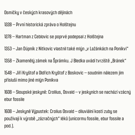
Osmičky v českých krasových dějinách
1228 – První historická zpráva o Holštejnu
1278 – Hartman z Ceblovic se poprvé podepsal z Holštejna
1353 – Jan Dúpník z Nitkovic vlastnil také mlýn „v Lažánkách na Ponikvi“
1358 – Zkamenělý zámek na Šprámku. J Bledka uvádí tvrziště „Bránek“
1548 – Jiří Kryštof a Oldřich Kryštof z Boskovic – soudním nálezem jim
přísluší mimo jiné mlýn Ponikva
1608 – Sloupské jeskyně: Crollius, Osvald – v jeskyních se nachází vzácný
ebur fossile
1608 – Jeskyně Výpustek: Crolius Osvald – diluviální kosti zuby se
používají k výrobě „zázračných“ léků (unicormu fossile, ebur fossile a
pod.).