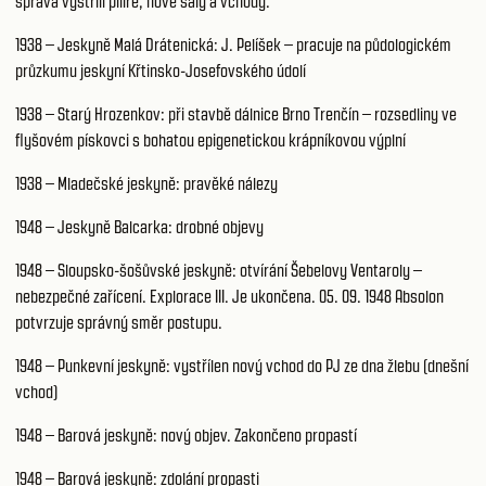
správa vystřílí pilíře, nové sály a vchody.
1938 – Jeskyně Malá Drátenická: J. Pelíšek – pracuje na půdologickém
průzkumu jeskyní Křtinsko-Josefovského údolí
1938 – Starý Hrozenkov: při stavbě dálnice Brno Trenčín – rozsedliny ve
flyšovém pískovci s bohatou epigenetickou krápníkovou výplní
1938 – Mladečské jeskyně: pravěké nálezy
1948 – Jeskyně Balcarka: drobné objevy
1948 – Sloupsko-šošůvské jeskyně: otvírání Šebelovy Ventaroly –
nebezpečné zařícení. Explorace III. Je ukončena. 05. 09. 1948 Absolon
potvrzuje správný směr postupu.
1948 – Punkevní jeskyně: vystřílen nový vchod do PJ ze dna žlebu (dnešní
vchod)
1948 – Barová jeskyně: nový objev. Zakončeno propastí
1948 – Barová jeskyně: zdolání propasti