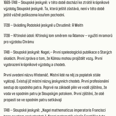
1669-1748 – Sloupské jeskyně: v této době dochází ke ztrátě krápníkové
výzdoby Sloupské jeskyně. Ta, která ještě zůstává, není v této době
ještě vážně poškozena kouřem pochodní.
1728 – Uváděny Podolské jeskyně u Chrudimě: A Weith
1728 – Křtinské údolí: Křtinský lom směrem na Adamov – využití mramorů
pro výzdobu Chrámu
1748 – Sloupské jeskyně: Nagel,– První speleologická publikace o Starých
skalách. První zpráva o tom, že Kůlnou mohou projíždět vozy. První
vyobrazení krápníkové výzdoby a chodeb.
První uvedení názvu Hřebenáč. Místní lidé na něj za poplatek stále
vylézají. Existují již místní názvy jeskynních chodeb. První profesionální
sestup do spodního patra. Poprvé na základě pilin ve vodě zjištěno, že
voda ve spodním patru je Sloupským potokem. První zjištění, že obě
propasti se ve spodním patru setkávají
1748 – Sloupské jeskyně: „Nagel mathematicus imperatoris Francisci