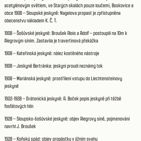
acetylénovým světlem, ve Starých skalách pouze loučemi, Boskovice a
obce 1908 – Sloupské jeskyně: Nagelova propast je zpřístupněna
obecenstvu nákladem K. Č. T.
1908 – Šošůvské jeskyně: Broušek Alois a Adolf – postoupili na 10m k
Riegrovým síním. Zastavila je travertinová překážka
1908 – Kateřinská jeskyně: nález kostěného nástroje
1908 – Jeskyně Bertránka: jeskyní proudí neznámý tok
1908 – Mariánská jeskyně: prostřílení vstupu do Liechtensteinovy
jeskyně
1922-1928 – Drátenická jeskyně: A. Boček popis jeskyně při těžbě
fosfátových hlín
1928 – Sloupsko-šošůvské jeskyně: objev Riegrovy síně, pojmenování
navrhl J. Broušek
1928 – Koňský spád: objev propástky v jižním svahu