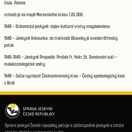
čísla. Poloha
vchodů je na mapě Moravského krasu 1:25.000.
1948 – Drátenická jeskyně: objev kulturní vrstvy magdalenienu
1948 – Jeskyně Vokounka: do trativodů Okounky je sveden Křtinský
potok
1948-1949 – Jeskyně Propadlá: Prošek Fr. Hokr Zd. Sondování sutí –
malakozoologické sběry
1948 – Začal vycházet Československý kras – Český speleologický klub
v Brně
Správa jeskyní České republiky pečuje o zpřístupněné jeskyně a chrání