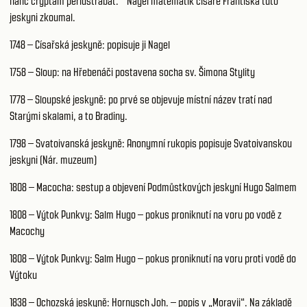
hanc cryptam perlustrabat.“ Nagel matematik císaře Františka tuto
jeskyni zkoumal.
1748 – Císařská jeskyně: popisuje ji Nagel
1758 – Sloup: na Hřebenáči postavena socha sv. Šimona Stylity
1778 – Sloupské jeskyně: po prvé se objevuje místní název tratí nad
Starými skalami, a to Bradiny.
1798 – Svatoivanská jeskyně: Anonymní rukopis popisuje Svatoivanskou
jeskyni (Nár. muzeum)
1808 – Macocha: sestup a objevení Podmůstkových jeskyní Hugo Salmem
1808 – Výtok Punkvy: Salm Hugo – pokus proniknutí na voru po vodě z
Macochy
1808 – Výtok Punkvy: Salm Hugo – pokus proniknutí na voru proti vodě do
Výtoku
1838 – Ochozská jeskyně: Hornysch Joh. – popis v „Moravii“. Na základě