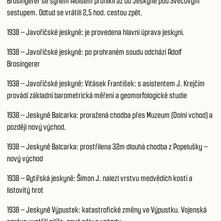
Brosingerer se synem Aloisem pronikli až do Jeskyně pod Švecovým
sestupem. Odtud se vrátili 2,5 hod. cestou zpět.
1938 – Javoříčské jeskyně: je provedena hlavní úprava jeskyní.
1938 – Javoříčské jeskyně: po prohraném soudu odchází Adolf
Brosingerer
1938 – Javoříčské jeskyně: Vitásek František: s asistentem J. Krejčím
provádí základní barometrická měření a geomorfologické studie
1938 – Jeskyně Balcarka: proražená chodba přes Muzeum (Dolní vchod) a
později nový východ.
1938 – Jeskyně Balcarka: prostřílena 32m dlouhá chodba z Popelušky –
nový východ
1938 – Rytířská jeskyně: Šimon J. nalezl vrstvu medvědích kostí a
listovitý hrot
1938 – Jeskyně Výpustek: katastrofické změny ve Výpustku. Vojenská