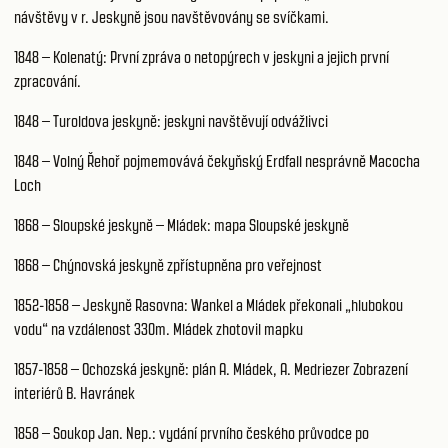
návštěvy v r. Jeskyně jsou navštěvovány se svíčkami.
1848 – Kolenatý: První zpráva o netopýrech v jeskyni a jejich první
zpracování.
1848 – Turoldova jeskyně: jeskyni navštěvují odvážlivci
1848 – Volný Řehoř pojmemovává čekyňský Erdfall nesprávně Macocha
Loch
1868 – Sloupské jeskyně – Mládek: mapa Sloupské jeskyně
1868 – Chýnovská jeskyně zpřístupněna pro veřejnost
1852-1858 – Jeskyně Rasovna: Wankel a Mládek překonali „hlubokou
vodu“ na vzdálenost 330m. Mládek zhotovil mapku
1857-1858 – Ochozská jeskyně: plán A. Mládek, A. Medriezer Zobrazení
interiérů B. Havránek
1858 – Soukop Jan. Nep.: vydání prvního českého průvodce po