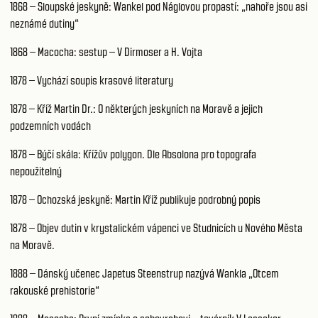
1868 – Sloupské jeskyně: Wankel pod Náglovou propastí: „nahoře jsou asi
neznámé dutiny“
1868 – Macocha: sestup – V Dirmoser a H. Vojta
1878 – Vychází soupis krasové literatury
1878 – Kříž Martin Dr.: O některých jeskyních na Moravě a jejich
podzemních vodách
1878 – Býčí skála: Křížův polygon. Dle Absolona pro topografa
nepoužitelný
1878 – Ochozská jeskyně: Martin Kříž publikuje podrobný popis
1878 – Objev dutin v krystalickém vápenci ve Studnicích u Nového Města
na Moravě.
1888 – Dánský učenec Japetus Steenstrup nazývá Wankla „Otcem
rakouské prehistorie“