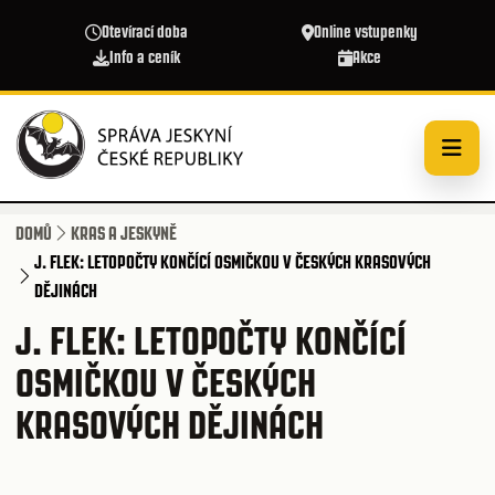
Přejít k hlavnímu obsahu
Otevírací doba
Online vstupenky
Info a ceník
Akce
DOMŮ
KRAS A JESKYNĚ
J. FLEK: LETOPOČTY KONČÍCÍ OSMIČKOU V ČESKÝCH KRASOVÝCH
DĚJINÁCH
J. FLEK: LETOPOČTY KONČÍCÍ
OSMIČKOU V ČESKÝCH
KRASOVÝCH DĚJINÁCH