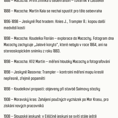
1888 – Macocha: První zmínka o sebevrahovi – továrník V Lasseker
1888 – Macocha: Martin Kala se nechal spustit pro tělo sebevraha
1896-1898 – Jeskyně Pod hradem: Knies J., Trampler R.: kopou další
medvědí kosti
1898 – Macocha: Koudelka Florián – explorace do Macochy. Fotogram dna
Macochy zachycuje „Jalové koryto“, které nebylo v roce 1864, ani na
stereoskopickém snímku z roku 1883.
1898 – Macocha: Kříž Martin – měření hloubky Macochy a fotografování
1898 – Jeskyně Rasovna: Trampler – kontrolní měření mapu kreslil
nepřesně, zřejmě popaměti
1898 – Koudelkovi propasti: objeveny při stavbě Salmovy stezky
1908 – Moravský kras: Zahájení poučných vycházek po Mor Krasu, pro
získání nových pracovníků
1908 – Sloupské jeskyně: v Eliščině jeskyni se svítí stále ještě