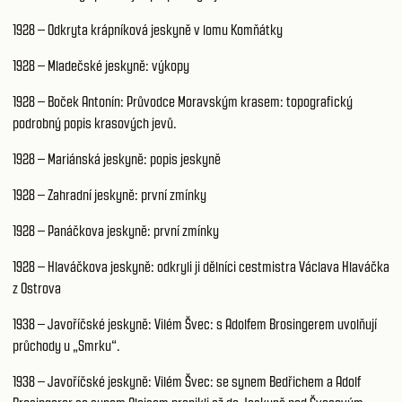
1928 – Odkryta krápníková jeskyně v lomu Komňátky
1928 – Mladečské jeskyně: výkopy
1928 – Boček Antonín: Průvodce Moravským krasem: topografický
podrobný popis krasových jevů.
1928 – Mariánská jeskyně: popis jeskyně
1928 – Zahradní jeskyně: první zmínky
1928 – Panáčkova jeskyně: první zmínky
1928 – Hlaváčkova jeskyně: odkryli ji dělníci cestmistra Václava Hlaváčka
z Ostrova
1938 – Javoříčské jeskyně: Vilém Švec: s Adolfem Brosingerem uvolňují
průchody u „Smrku“.
1938 – Javoříčské jeskyně: Vilém Švec: se synem Bedřichem a Adolf