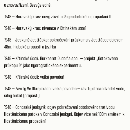
o znovuzřízení. Bezvýsledně.
1948 – Moravský kras: nový závrt u Rogendorfského propadání II
1948 – Moravský kras: nivelace v Křtinském údolí
1948 – Jeskyně Jestřábka: pokračování průzkumu v Jestřábce objevem
48m, hluboké propasti a jezírka
1948 – Křtinské údolí: Burkhardt Rudolf a spol. – projekt „Odtokového
průkopu R“ jako hydrografického experimentu.
1948 – Křtinské údolí: velká povodeň
1948 – Závrty Ve Skrejškách: velká povodeň – závrty stačí odvádět vodu,
silný hukot (propasti)
1948 – Ochozská jeskyně: objev pokračování odtokového trativodu
Hostěnického potoka v Ochozské jeskyni, Objev vice než 100m směrem k
Hostěnickému propadání