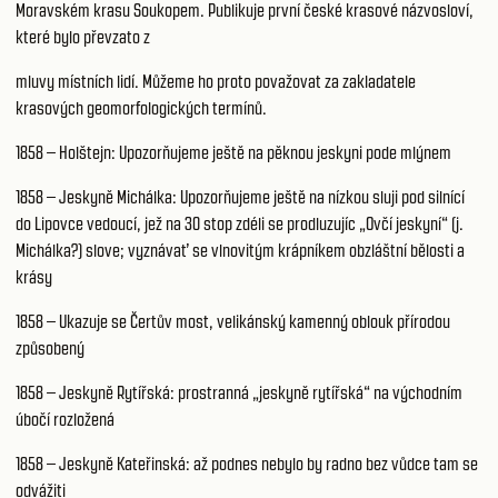
Moravském krasu Soukopem. Publikuje první české krasové názvosloví,
které bylo převzato z
mluvy místních lidí. Můžeme ho proto považovat za zakladatele
krasových geomorfologických termínů.
1858 – Holštejn: Upozorňujeme ještě na pěknou jeskyni pode mlýnem
1858 – Jeskyně Michálka: Upozorňujeme ještě na nízkou sluji pod silnící
do Lipovce vedoucí, jež na 30 stop zdéli se prodluzujíc „Ovčí jeskyní“ (j.
Michálka?) slove; vyznávať se vlnovitým krápníkem obzláštní bělosti a
krásy
1858 – Ukazuje se Čertův most, velikánský kamenný oblouk přírodou
způsobený
1858 – Jeskyně Rytířská: prostranná „jeskyně rytířská“ na východním
úbočí rozložená
1858 – Jeskyně Kateřinská: až podnes nebylo by radno bez vůdce tam se
odvážiti