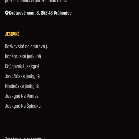
přírodní dědictví podzemního světa.
Květnové nám. 3, 252 43 Průhonice
JESKYNĚ
Bozkovské dolomitové j.
Koněpruské jeskyně
Chýnovská jeskyně
Javoříčské jeskyně
Mladečské jeskyně
Jeskyně Na Pomezí
Jeskyně Na Špičáku