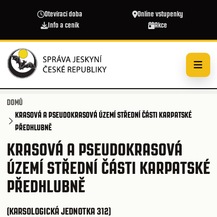
Přejít k hlavnímu obsahu
Otevírací doba
Online vstupenky
Info a ceník
Akce
DOMŮ
KRASOVÁ A PSEUDOKRASOVÁ ÚZEMÍ STŘEDNÍ ČÁSTI KARPATSKÉ
PŘEDHLUBNĚ
KRASOVÁ A PSEUDOKRASOVÁ
ÚZEMÍ STŘEDNÍ ČÁSTI KARPATSKÉ
PŘEDHLUBNĚ
(KARSOLOGICKÁ JEDNOTKA 312)