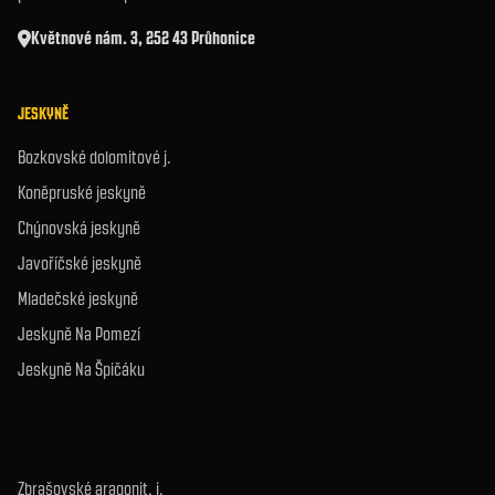
Květnové nám. 3, 252 43 Průhonice
JESKYNĚ
Bozkovské dolomitové j.
Koněpruské jeskyně
Chýnovská jeskyně
Javoříčské jeskyně
Mladečské jeskyně
Jeskyně Na Pomezí
Jeskyně Na Špičáku
Zbrašovské aragonit. j.