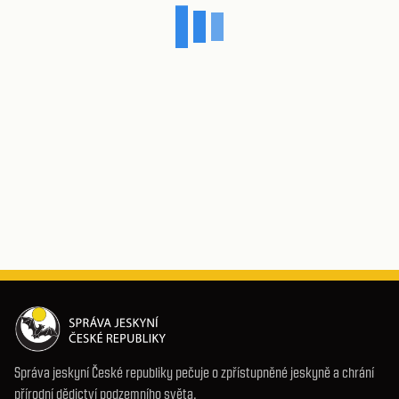
Správa jeskyní České republiky pečuje o zpřístupněné jeskyně a chrání
přírodní dědictví podzemního světa.