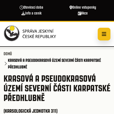
Přejít k hlavnímu obsahu
Otevírací doba
Online vstupenky
Info a ceník
Akce
DOMŮ
KRASOVÁ A PSEUDOKRASOVÁ ÚZEMÍ SEVERNÍ ČÁSTI KARPATSKÉ
PŘEDHLUBNĚ
KRASOVÁ A PSEUDOKRASOVÁ
ÚZEMÍ SEVERNÍ ČÁSTI KARPATSKÉ
PŘEDHLUBNĚ
(KARSOLOGICKÁ JEDNOTKA 311)