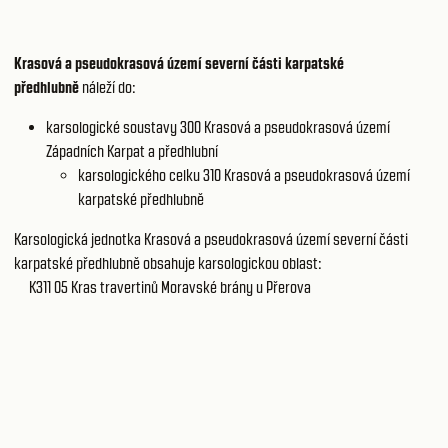
Krasová a pseudokrasová území severní části karpatské
předhlubně
náleží do:
karsologické soustavy 300
Krasová a pseudokrasová území
Západních Karpat a předhlubní
karsologického celku 310
Krasová a pseudokrasová území
karpatské předhlubně
Karsologická jednotka Krasová a pseudokrasová území severní části
karpatské předhlubně obsahuje karsologickou oblast:
K311 05
Kras travertinů Moravské brány u Přerova