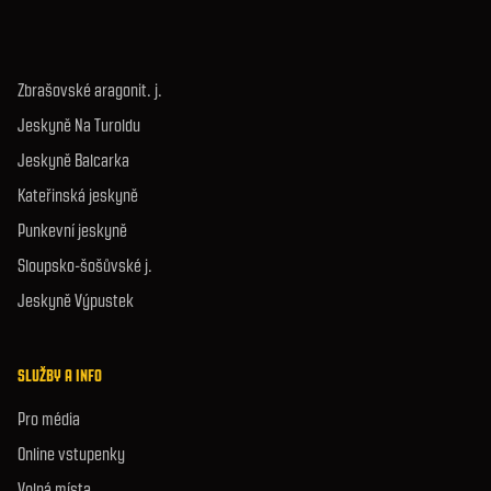
Zbrašovské aragonit. j.
Jeskyně Na Turoldu
Jeskyně Balcarka
Kateřinská jeskyně
Punkevní jeskyně
Sloupsko-šošůvské j.
Jeskyně Výpustek
SLUŽBY A INFO
Pro média
Online vstupenky
Volná místa