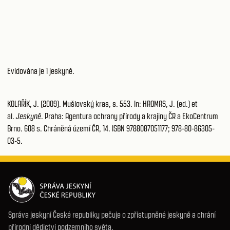
Evidována je 1 jeskyně.
KOLAŘÍK, J. (2009). Mušlovský kras, s. 553. In: HROMAS, J. (ed.) et
al.
Jeskyně
. Praha: Agentura ochrany přírody a krajiny ČR a EkoCentrum
Brno. 608 s. Chráněná území ČR, 14. ISBN 9788087051177; 978-80-86305-
03-5.
Správa jeskyní České republiky pečuje o zpřístupněné jeskyně a chrání
přírodní dědictví podzemního světa.