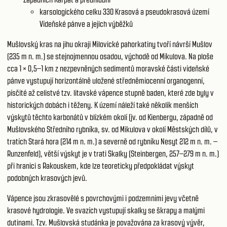
karsologického celku 330
Krasová a pseudokrasová území
Vídeňské pánve a jejich výběžků
Mušlovský kras na jihu okraji Milovické pahorkatiny tvoří návrší Mušlov
(235 m n. m.) se stejnojmennou osadou, východě od Mikulova. Na ploše
cca 1 × 0,5–1 km z nezpevněných sedimentů moravské části vídeňské
pánve vystupují horizontálně uložené středněmiocenní organogenní,
písčité až celistvé tzv. litavské vápence stupně baden, které zde byly v
historických dobách i těženy. K území náleží také několik menších
výskytů těchto karbonátů v blízkém okolí (jv. od Kienbergu, západně od
Mušlovského Středního rybníka, sv. od Mikulova v okolí Městských dílů, v
tratích Stará hora (214 m n. m.) a severně od rybníku Nesyt 212 m n. m. –
Runzenfeld), větší výskyt je v trati Skalky (Steinbergen, 257–279 m n. m.)
při hranici s Rakouskem, kde lze teoreticky předpokládat výskyt
podobných krasových jevů.
Vápence jsou zkrasovělé s povrchovými i podzemními jevy včetně
krasové hydrologie. Ve svazích vystupují skalky se škrapy a malými
dutinami. Tzv. Mušlovská studánka je považována za krasový vývěr,