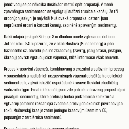
jehož vody se po několika desítkách metrů opět propadají. V méně
zpevněných sedimentech se vyskytují sufózní trubice a kanály. Ze tří
drobných jeskyní je největší Mušlovská propástka, ostatní jsou
neprůlezné erozní a korozní kanály, zaplněné splavenými sedimenty.
Další údajná jeskyně Sklep je 2 m dlouhou uměle vytesanou dutinou.
Jütner roku 1940 upozornil, že v okolí Mušlova (Muschelberg) a jeho
bažinatého sz. obvodu je silně zkrasovělý (závrty, jícny hltačů, jeskyně,
škrapy) povrch vystupujících vápenců, bližší informace však neuvedl.
Proces krasovění vápenců, kombinovaný s erozními a sufózními procesy
v sousedních a nadložních nezpevněných vápenatopísčitých a eolických
sedimentech, vytváří složitě uspořádané krasové fluviální chodbičky
vadózního typu. Freatické kanály jsou zde patrně nahrazeny propustnými
písčitými sedimenty, které přebírají funkci podzemních kolektorů a
vytvářejí poměrně rozsáhlejší zvodně s přelivy do okolních povrchových
toků. Mušlovský kras je zatím jediným krasovým územím v ČR,
popsaným z terciérních sedimentů.
Krasová oblast má jedinou krasovou skupinu: