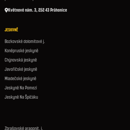
Květnové nám. 3, 252 43 Průhonice
JESKYNĚ
Bozkovské dolomitové j.
Koněpruské jeskyně
Chýnovská jeskyně
Javoříčské jeskyně
Mladečské jeskyně
Jeskyně Na Pomezí
Jeskyně Na Špičáku
Zbrašovské aragonit. j.