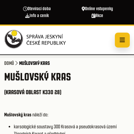
Přejít k hlavnímu obsahu
Otevírací doba
Online vstupenky
Info a ceník
Akce
DOMŮ
MUŠLOVSKÝ KRAS
MUŠLOVSKÝ KRAS
(KRASOVÁ OBLAST K330 28)
Mušlovský kras
náleží do:
karsologické soustavy 300
Krasová a pseudokrasová území
Západních Karpat a předhlubní