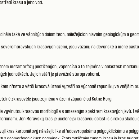
středí krasu a jeho vod.
jediněle také ve vápnitých dolomitech, náležejících hlavním geologickým a g
na severomoravských krasových území, jsou vázány na devonské a méně často
upněm metamorfózy postižených, vápencích a to zejména v oblastech moldanu
h jednotkách. Jejich stáří je převážně staroprvohorní.
ickém hřbetu a větší krasová území vytváří na východě republiky ve vnějším 
řetelně zkrasovělé jsou zejména v území západně od Kutné Hory.
 vyvinutou krasovou morfologií a s omezeným spektrem krasových jevů. I větš
rninami. Jen Moravský kras je ucelenější krasovou oblastí s širokou škálo
avují kras karbonátový náležející ke středoevropskému polycyklickému a polyg
ch a geomorfologických podmínek. Zcela zvláštním typem krasu je kras hydro