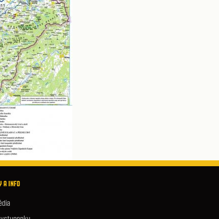
 A INFO
édia
e vstupenky