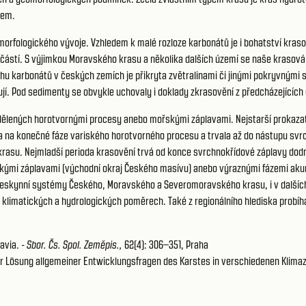
vem.
morfologického vývoje. Vzhledem k malé rozloze karbonátů je i bohatství kras
stí. S výjimkou Moravského krasu a několika dalších území se naše krasová ú
hu karbonátů v českých zemích je přikryta zvětralinami či jinými pokryvnými s
ují. Pod sedimenty se obvykle uchovaly i doklady zkrasovění z předcházejících
oddělených horotvornými procesy anebo mořskými záplavami. Nejstarší prokaza
zána na konečné fáze variského horotvorného procesu a trvala až do nástupu sv
asu. Nejmladší perioda krasovění trvá od konce svrchnokřídové záplavy dodne
ými záplavami (východní okraj Českého masívu) anebo výraznými fázemi akumu
í jeskynní systémy Českého, Moravského a Severomoravského krasu, i v další
, klimatických a hydrologických poměrech. Také z regionálního hlediska probíh
avia. -
Sbor. Čs. Spol. Zeměpis.,
62(4): 306–351, Praha
 zur Lösung allgemeiner Entwicklungsfragen des Karstes in verschiedenen Klima