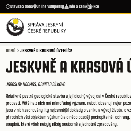
Přejít k hlavnímu obsahu
Otevírací doba
Online vstupenky
Info a ceník
Akce
DOMŮ
JESKYNĚ A KRASOVÁ ÚZEMÍ ČR
JESKYNĚ A KRASOVÁ 
JAROSLAV HROMAS, DANIELA BÍLKOVÁ
Relativně pestrá geologická stavba a její dlouhý vývoj dal v České republic
propastí. Většina z nich má mimořádný význam, neboť obsahují nejen poz
jsou v nich zachovány i ty nejcennější doklady o vzniku a vývoji života, o v
přírodních věd objektem výzkumů a o něco později pochopitelně i ochrany. 
soupisů, které však nebyly nikdy souborně a jednotně zpracovány.