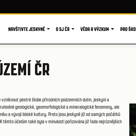
NAVŠTIVTE JESKYNĚ
O SJ ČR
VĚDA A VÝZKUM
PRO ŠKO
ÚZEMÍ ČR
e vzniknout pestré škále přírodních podzemních dutin, jeskyní a
oruhodné geologické, geomorfologické a mineralogické fenomeny, ale
zniku a vývoji lidské kultury. Proto jsou jeskyně již od samých počátků
K těmto účelům také byla v minulosti pořizována již řada nejrůznějších