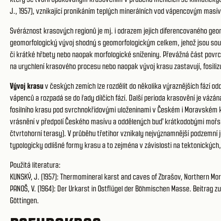
J., 1957), vznikající pronikáním teplých minerálních vod vápencovým masí
Svéráznost krasových regionů je mj. i odrazem jejich diferencovaného geo
geomorfologický vývoj shodný s geomorfologickým celkem, jehož jsou součá
či krátké hřbety nebo naopak morfologické sníženiny. Převážná část povrc
na urychlení krasového procesu nebo naopak vývoj krasu zastavují, fosiliz
Vývoj krasu
v českých zemích lze rozdělit do několika výraznějších fází 
vápenců a rozpadá se do řady dílčích fází. Další perioda krasovění je vá
fosilního krasu pod svrchnokřídovými uloženinami v Českém i Moravském kr
vrásnění v předpolí Českého masívu a oddělených buď krátkodobými mořsk
čtvrtohorní terasy). V průběhu třetihor vznikaly nejvýznamnější podzemn
typologicky odlišné formy krasu a to zejména v závislosti na tektonických
Použitá literatura:
KUNSKÝ, J. (1957): Thermomineral karst and caves of Zbrašov, Northern Mor
PANOŠ, V. (1964): Der Urkarst in Ostflügel der Böhmischen Masse. Beitrag
Göttingen.