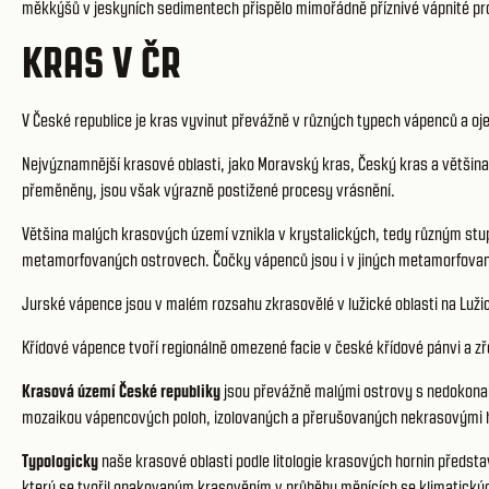
měkkýšů v jeskyních sedimentech přispělo mimořádně příznivé vápnité pro
KRAS V ČR
V České republice je kras vyvinut převážně v různých typech vápenců a o
Nejvýznamnější krasové oblasti, jako Moravský kras, Český kras a větši
přeměněny, jsou však výrazně postižené procesy vrásnění.
Většina malých krasových území vznikla v krystalických, tedy různým st
metamorfovaných ostrovech. Čočky vápenců jsou i v jiných metamorfovanýc
Jurské vápence jsou v malém rozsahu zkrasovělé v lužické oblasti na Luž
Křídové vápence tvoří regionálně omezené facie v české křídové pánvi a z
Krasová území České republiky
jsou převážně malými ostrovy s nedokonale
mozaikou vápencových poloh, izolovaných a přerušovaných nekrasovými ho
Typologicky
naše krasové oblasti podle litologie krasových hornin předst
který se tvořil opakovaným krasověním v průběhu měnících se klimatický