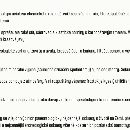
sokým účinkem chemického rozpouštění krasových hornin, které společně s da
stémů.
, spraše, ale také sůl, sádrovec a klastické horniny s karbonátovým tmelem. 
ří krasové jevy.
logické varhany, závrty a úvaly, krasová údolí a kaňony, hltače, ponory a vý
, různé minerální výplně (souhrnné označení speleotémy) a jiné sedimenty. S
voda pohlcuje z atmosféry. V ní rozpuštěný vápenec (roztok je kyselý uhličita
 podzemní pohyb vodních toků dávají vzniknout specifickým ekosystémům s cen
 se v jejich výplních paleontologicky nejcennější doklady o životě na Zemi, p
arší a nejcennější archeologické doklady včetně kosterních pozůstatků samotn