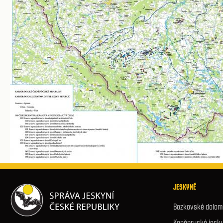
JESKYNĚ
Bozkovské dolomi
Koněpruské jesk