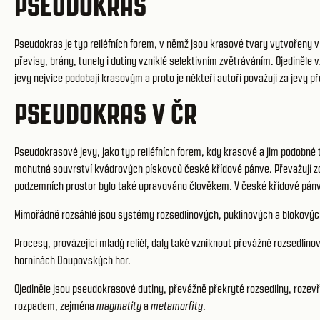
PSEUDOKRAS
Pseudokras je typ reliéfních forem, v němž jsou krasové tvary vytvořeny v
převisy, brány, tunely i dutiny vzniklé selektivním zvětráváním. Ojediněl
jevy nejvíce podobají krasovým a proto je někteří autoři považují za jevy 
PSEUDOKRAS V ČR
Pseudokrasové jevy, jako typ reliéfních forem, kdy krasové a jim podobné
mohutná souvrství kvádrových pískovců české křídové pánve. Převažují zde
podzemních prostor bylo také upravováno člověkem. V české křídové pánvi
Mimořádně rozsáhlé jsou systémy rozsedlinových, puklinových a blokových
Procesy, provázející mladý reliéf, daly také vzniknout převážně rozsedl
horninách Doupovských hor.
Ojediněle jsou pseudokrasové dutiny, převážně překryté rozsedliny, rozev
rozpadem, zejména
magmatity
a
metamorfity
.