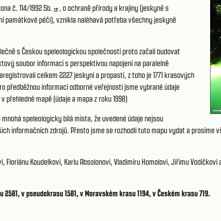
kona č.
114/1992 Sb.
, o ochraně přírody a krajiny (jeskyně s
tní památkové péči), vznikla naléhavá potřeba všechny jeskyně
olečně s Českou speleologickou společností proto začali budovat
xtový soubor informací s perspektivou napojení na paralelně
aregistrovali celkem 2227 jeskyní a propastí, z toho je 1771 krasových
o předběžnou informaci odborné veřejnosti jsme vybrané údaje
žně v přehledné mapě (údaje a mapa z roku 1998)
u mnohá speleologicky bílá místa, že uvedené údaje nejsou
ch informačních zdrojů. Přesto jsme se rozhodli tuto mapu vydat a prosíme vše
Floriánu Koudelkovi, Karlu Absolonovi, Vladimíru Homolovi, Jiřímu Vodičkovi a F
su 2581, v pseudokrasu 1581, v Moravském krasu 1194, v Českém krasu 719.