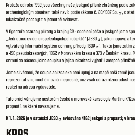
Protože od roku 1992 jsou všechny naše jeskyně přísně chráněny podle zá
archeologickým obsahem také navíc podle zákona č.
20/1987 Sb.
, o stá
lokalizačně podchytit a jednotně evidovat.
V Agentuře ochrany přírody a krajiny ČR - oddělení péče o jeskyně jsme sp
„Jednotnou evidenci speleologických objektů“ (
JESO
), jako mapový a te
vytvářený Informační systém ochrany přírody (
ISOP
). Takto jsme zatím z
a 456 pseudokrasových, 1062 v Moravském krasu a 378 v Českém krasu. Pr
shrnuli do následujícího soupisu a jejich lokalizaci vyjádřili alespoň přibli
Jsme si vědomi, že soupis ani zdaleka není úplný a na mapě naší země jso
reprezentativní, mnohé možná i nepřesné, což však odráží různorodost naši
reakci na adresu vydavatele.
Tuto práci věnujeme nestorům české a moravské karsologie Martinu Křížovi, 
propastí, na které navazujeme.
K 1. 1. 2026 je v databázi
JESO
evidováno 4162 jeskyní a propastí; v kra
KRAS