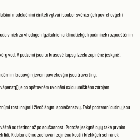
lšími modelačními činiteli vytváří soubor svérázných povrchových i
Voda v nich za vhodných fyzikálních a klimatických podmínek rozpouštěním
věry vod. V podzemí jsou to krasové kapsy (zcela zaplněné jeskyně),
ekundárním krasovým jevem povrchovým jsou travertiny.
n vápenatý) je po opětovném uvolnění oxidu uhličitého zdrojem
nými rostlinnými i živočišnými společenstvy. Také podzemní dutiny jsou
řevážně od třetihor až po současnost. Protože jeskyně byly také prvním
ých lidí. K dokonalému zachování zejména kostí i křehkých schránek