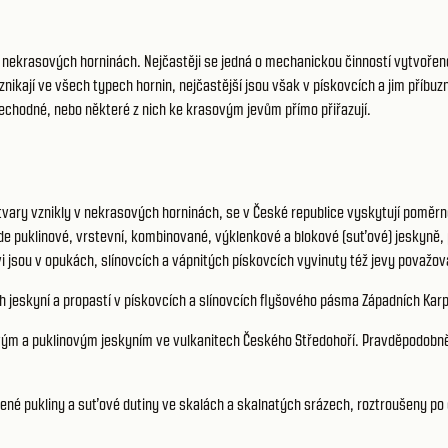
 nekrasových horninách. Nejčastěji se jedná o mechanickou činností vytvořené
e vznikají ve všech typech hornin, nejčastější jsou však v pískovcích a jim p
přechodné, nebo některé z nich ke krasovým jevům přímo přiřazují.
 tvary vznikly v nekrasových horninách, se v České republice vyskytují pomě
 puklinové, vrstevní, kombinované, výklenkové a blokové (suťové) jeskyně, p
 jsou v opukách, slínovcích a vápnitých pískovcích vyvinuty též jevy považo
 jeskyní a propastí v pískovcích a slínovcích flyšového pásma Západních Karp
inovým a puklinovým jeskyním ve vulkanitech Českého Středohoří. Pravděpodob
řené pukliny a suťové dutiny ve skalách a skalnatých srázech, roztroušeny p