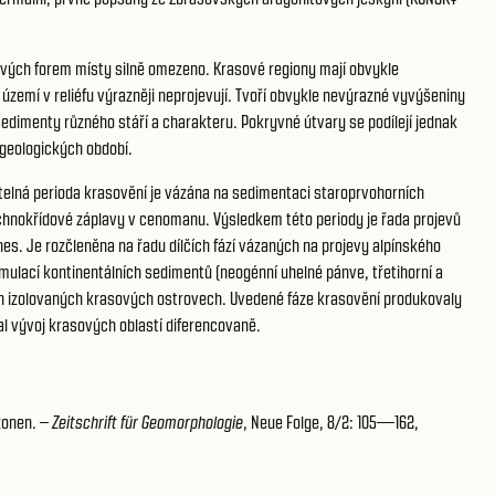
ových forem místy silně omezeno. Krasové regiony mají obvykle
zemí v reliéfu výrazněji neprojevují. Tvoří obvykle nevýrazné vyvýšeniny
edimenty různého stáří a charakteru. Pokryvné útvary se podílejí jednak
 geologických období.
telná perioda krasovění je vázána na sedimentaci staroprvohorních
rchnokřídové záplavy v cenomanu. Výsledkem této periody je řada projevů
s. Je rozčleněna na řadu dílčích fází vázaných na projevy alpínského
lací kontinentálních sedimentů (neogénní uhelné pánve, třetihorní a
ch izolovaných krasových ostrovech. Uvedené fáze krasovění produkovaly
al vývoj krasových oblastí diferencovaně.
zonen. –
Zeitschrift für Geomorphologie
, Neue Folge, 8/2: 105—162,