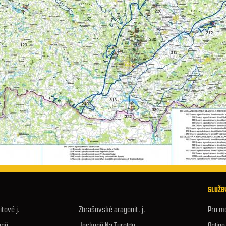
SLUŽBY
tové j.
Zbrašovské aragonit. j.
Pro m
yně
Jeskyně Na Turoldu
Onlin