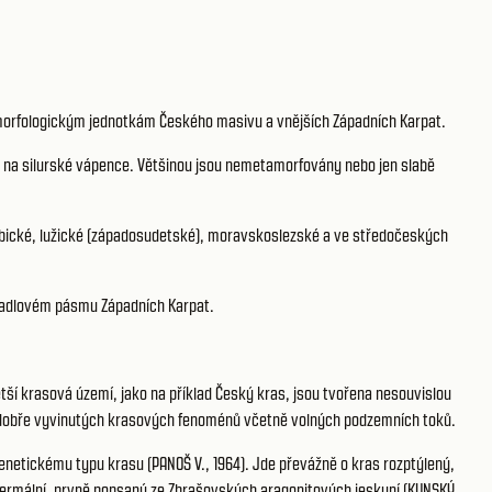
eomorfologickým jednotkám Českého masivu a vnějších Západních Karpat.
 na silurské vápence. Většinou jsou nemetamorfovány nebo jen slabě
bické, lužické (západosudetské), moravskoslezské a ve středočeských
bradlovém pásmu Západních Karpat.
í krasová území, jako na příklad Český kras, jsou tvořena nesouvislou
u dobře vyvinutých krasových fenoménů včetně volných podzemních toků.
enetickému typu krasu (PANOŠ V., 1964). Jde převážně o kras rozptýlený,
termální, prvně popsaný ze Zbrašovských aragonitových jeskyní (KUNSKÝ