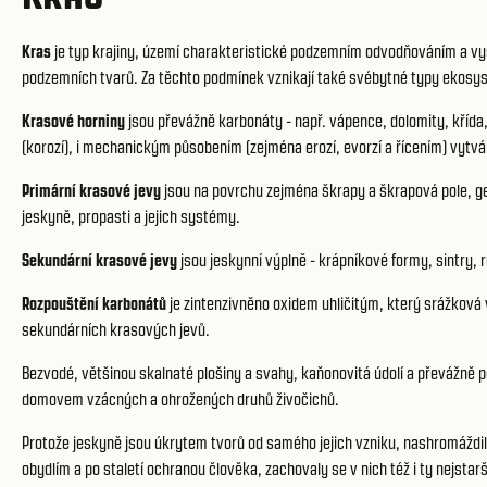
Kras
je typ krajiny, území charakteristické podzemním odvodňováním a vy
podzemních tvarů. Za těchto podmínek vznikají také svébytné typy ekosy
Krasové horniny
jsou převážně karbonáty - např. vápence, dolomity, křída
(korozí), i mechanickým působením (zejména erozí, evorzí a řícením) vytvá
Primární krasové jevy
jsou na povrchu zejména škrapy a škrapová pole, geo
jeskyně, propasti a jejich systémy.
Sekundární krasové jevy
jsou jeskynní výplně - krápníkové formy, sintry
Rozpouštění karbonátů
je zintenzivněno oxidem uhličitým, který srážková 
sekundárních krasových jevů.
Bezvodé, většinou skalnaté plošiny a svahy, kaňonovitá údolí a převážně
domovem vzácných a ohrožených druhů živočichů.
Protože jeskyně jsou úkrytem tvorů od samého jejich vzniku, nashromáždily
obydlím a po staletí ochranou člověka, zachovaly se v nich též i ty nejst