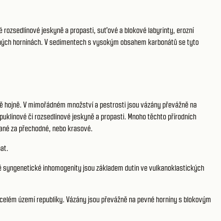
 rozsedlinové jeskyně a propasti, suťové a blokové labyrinty, erozní
říbuzných horninách. V sedimentech s vysokým obsahem karbonátů se tyto
rně hojně. V mimořádném množství a pestrosti jsou vázány převážně na
uklinové či rozsedlinové jeskyně a propasti. Mnoho těchto přírodních
vané za přechodné, nebo krasové.
at.
ně syngenetické inhomogenity jsou základem dutin ve vulkanoklastických
o celém území republiky. Vázány jsou převážně na pevné horniny s blokovým