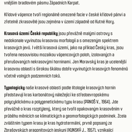
vnějším bradlovém pásmu Západních Karpat.
Křídové vápence tvoří regionálně omezené facie v české křídové pánvi a
zřetelně zkrasovělé jsou zejména v území západně od Kutné Hory.
Krasová území České republiky
jsou převážně malými ostrovy s
nedokonale vyvinutou krasovou morfologií a s omezeným spektrem
krasových jevů. I větší krasová území, jako na příklad Český kras, jsou
tvořena nesouvislou mozaikou vápencových poloh, izolovaných a
přerušovaných nekrasovými horninami. Jen Moravský kras je ucelenější
krasovou oblastí s širokou škálou dobře vyvinutých krasových fenoménů
včetně volných podzemních toků.
Typologicky
naše krasové oblasti podle litologie krasových hornin
představují kras karbonátový náležející ke středoevropskému
polycyklickému a polygenetickému typu krasu (PANOŠ V., 1964). Jde
převážně o kras rozptýlený, který se tvořil opakovaným krasověním v
průběhu měnících se klimatických a geomorfologických podmínek. Zcela
zvláštním typem krasu je kras hydrotermální, prvně popsaný ze
Zbrašovských aragonitových jeskyní (KUNSKÝ J., 1957), vznikající