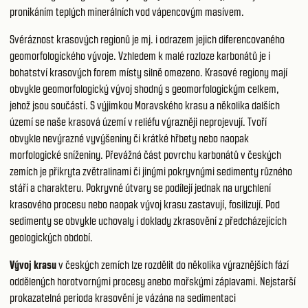
pronikáním teplých minerálních vod vápencovým masívem.
Svéráznost krasových regionů je mj. i odrazem jejich diferencovaného
geomorfologického vývoje. Vzhledem k malé rozloze karbonátů je i
bohatství krasových forem místy silně omezeno. Krasové regiony mají
obvykle geomorfologický vývoj shodný s geomorfologickým celkem,
jehož jsou součástí. S výjimkou Moravského krasu a několika dalších
území se naše krasová území v reliéfu výrazněji neprojevují. Tvoří
obvykle nevýrazné vyvýšeniny či krátké hřbety nebo naopak
morfologické sníženiny. Převážná část povrchu karbonátů v českých
zemích je přikryta zvětralinami či jinými pokryvnými sedimenty různého
stáří a charakteru. Pokryvné útvary se podílejí jednak na urychlení
krasového procesu nebo naopak vývoj krasu zastavují, fosilizují. Pod
sedimenty se obvykle uchovaly i doklady zkrasovění z předcházejících
geologických období.
Vývoj krasu
v českých zemích lze rozdělit do několika výraznějších fází
oddělených horotvornými procesy anebo mořskými záplavami. Nejstarší
prokazatelná perioda krasovění je vázána na sedimentaci