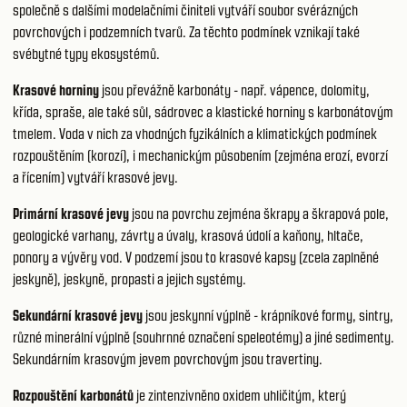
společně s dalšími modelačními činiteli vytváří soubor svérázných
povrchových i podzemních tvarů. Za těchto podmínek vznikají také
svébytné typy ekosystémů.
Krasové horniny
jsou převážně karbonáty - např. vápence, dolomity,
křída, spraše, ale také sůl, sádrovec a klastické horniny s karbonátovým
tmelem. Voda v nich za vhodných fyzikálních a klimatických podmínek
rozpouštěním (korozí), i mechanickým působením (zejména erozí, evorzí
a řícením) vytváří krasové jevy.
Primární krasové jevy
jsou na povrchu zejména škrapy a škrapová pole,
geologické varhany, závrty a úvaly, krasová údolí a kaňony, hltače,
ponory a vývěry vod. V podzemí jsou to krasové kapsy (zcela zaplněné
jeskyně), jeskyně, propasti a jejich systémy.
Sekundární krasové jevy
jsou jeskynní výplně - krápníkové formy, sintry,
různé minerální výplně (souhrnné označení speleotémy) a jiné sedimenty.
Sekundárním krasovým jevem povrchovým jsou travertiny.
Rozpouštění karbonátů
je zintenzivněno oxidem uhličitým, který