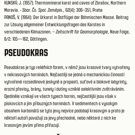
KUNSKÝ, J. (1957): Thermomineral karst and caves of Zbrašov, Northern
Moravia. -
Sbor. Čs. Spol. Zeměpis.,
62(4): 306–351, Praha
PANOŠ, V. (1964): Der Urkarst in Ostflügel der Böhmischen Masse. Beitrag
zur Lösung allgemeiner Entwicklungsfragen des Karstes in
verschiedenen Klimazonen. –
Zeitschrift für Geomorphologie
, Neue Folge,
8/2: 105—162, Göttingen.
PSEUDOKRAS
Pseudokras je typ reliéfních forem, v němž jsou krasové tvary vytvořeny
v nekrasových horninách. Nejčastěji se jedná o mechanickou činností
vytvořené rozsedlinové jeskyně a propasti, suťové a blokové labyrinty,
erozní převisy, brány, tunely i dutiny vzniklé selektivním zvětráváním.
Ojediněle vznikají ve všech typech hornin, nejčastější jsou však v
pískovcích a jim příbuzných horninách. V sedimentech s vysokým
obsahem karbonátů se tyto jevy nejvíce podobají krasovým a proto je
někteří autoři považují za jevy přechodné, nebo některé z nich ke
krasovým jevům přímo přiřazují.