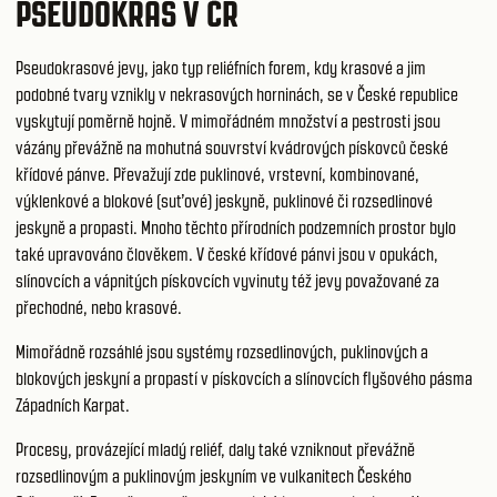
PSEUDOKRAS V ČR
Pseudokrasové jevy, jako typ reliéfních forem, kdy krasové a jim
podobné tvary vznikly v nekrasových horninách, se v České republice
vyskytují poměrně hojně. V mimořádném množství a pestrosti jsou
vázány převážně na mohutná souvrství kvádrových pískovců české
křídové pánve. Převažují zde puklinové, vrstevní, kombinované,
výklenkové a blokové (suťové) jeskyně, puklinové či rozsedlinové
jeskyně a propasti. Mnoho těchto přírodních podzemních prostor bylo
také upravováno člověkem. V české křídové pánvi jsou v opukách,
slínovcích a vápnitých pískovcích vyvinuty též jevy považované za
přechodné, nebo krasové.
Mimořádně rozsáhlé jsou systémy rozsedlinových, puklinových a
blokových jeskyní a propastí v pískovcích a slínovcích flyšového pásma
Západních Karpat.
Procesy, provázející mladý reliéf, daly také vzniknout převážně
rozsedlinovým a puklinovým jeskyním ve vulkanitech Českého