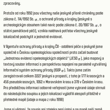
zpracovány.
Protože od roku 1992 jsou všechny naše jeskyně přísně chráněny podle
zákona č.
114/1992 Sb.
, o ochraně přírody a krajiny (jeskyně s
archeologickým obsahem také navíc podle zákona č.
20/1987 Sb.
, o
státní památkové péči), vznikla naléhavá potřeba všechny jeskyně
lokalizačně podchytit a jednotně evidovat.
V Agentuře ochrany přírody a krajiny ČR - oddělení péče o jeskyně jsme
společně s Českou speleologickou společností proto začali budovat
„Jednotnou evidenci speleologických objektů“ (
JESO
), jako mapový a
textový soubor informací s perspektivou napojení na paralelně vytvářený
Informační systém ochrany přírody (
ISOP
). Takto jsme zatím
zaregistrovali celkem 2227 jeskyní a propastí, z toho je 1771 krasových a
456 pseudokrasových, 1062 v Moravském krasu a 378 v Českém krasu.
Pro předběžnou informaci odborné veřejnosti jsme vybrané údaje shrnuli
do následujícího soupisu a jejich lokalizaci vyjádřili alespoň přibližně v
přehledné mapě (údaje a mapa z roku 1998)
Jsme si vědomi, že soupis ani zdaleka není úplný a na mapě naší země