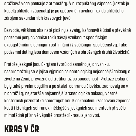
srážková voda pohlcuje z atmosféry. V ní rozpuštěný vápenec (roztok je
kyselý uhličitan vápenatý) je po opětovném uvolnění oxidu uhličitého
zdrojem sekundárních krasových jevů.
Bezvodé, většinou skalnaté plošiny a svahy, kaňonovitá údolí a převážně
podzemní pohyb vodních toků dávají vzniknout specifickým
ekosystémům s cennými rostlinnými i živočišnými společenstvy. Také
podzemní dutiny jsou domovem vzácných a ohrožených druhů živočichů.
Protože jeskyně jsou úkrytem tvorů od samého jejich vzniku,
nashromáždily se v jejich výplních paleontologicky nejcennější doklady o
životě na Zemi, převážně od třetihor až po současnost. Protože jeskyně
byly také prvním obydlím a po staletí ochranou člověka, zachovaly se v
nich též i ty nejstarší a nejcennější archeologické doklady včetně
kosterních pozůstatků samotných lidí. K dokonalému zachování zejména
kostí i křehkých schránek měkkýšů v jeskyních sedimentech přispělo
mimořádně příznivé vápnité prostředí krasu a jeho vod.
KRAS V ČR