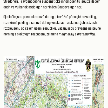
Středohoří. Pravděpodobně syngenetické inhomogenity jsou základem
dutin ve vulkanoklastických horninách Doupovských hor.
Ojediněle jsou pseudokrasové dutiny, převážně překryté rozsedliny,
rozevřené pukliny a suťové dutiny ve skalách a skalnatých srázech,
roztroušeny po celém území republiky. Vázány jsou převážně na pevné
horniny s blokovým rozpadem, zejména
magmatity
a
metamorfity
.