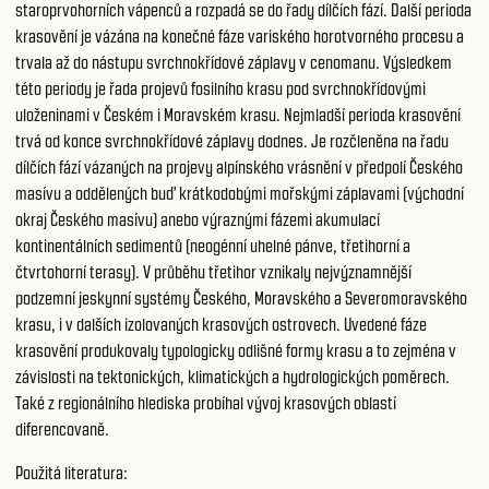
staroprvohorních vápenců a rozpadá se do řady dílčích fází. Další perioda
krasovění je vázána na konečné fáze variského horotvorného procesu a
trvala až do nástupu svrchnokřídové záplavy v cenomanu. Výsledkem
této periody je řada projevů fosilního krasu pod svrchnokřídovými
uloženinami v Českém i Moravském krasu. Nejmladší perioda krasovění
trvá od konce svrchnokřídové záplavy dodnes. Je rozčleněna na řadu
dílčích fází vázaných na projevy alpínského vrásnění v předpolí Českého
masívu a oddělených buď krátkodobými mořskými záplavami (východní
okraj Českého masívu) anebo výraznými fázemi akumulací
kontinentálních sedimentů (neogénní uhelné pánve, třetihorní a
čtvrtohorní terasy). V průběhu třetihor vznikaly nejvýznamnější
podzemní jeskynní systémy Českého, Moravského a Severomoravského
krasu, i v dalších izolovaných krasových ostrovech. Uvedené fáze
krasovění produkovaly typologicky odlišné formy krasu a to zejména v
závislosti na tektonických, klimatických a hydrologických poměrech.
Také z regionálního hlediska probíhal vývoj krasových oblastí
diferencovaně.
Použitá literatura: