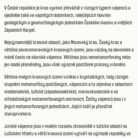
V České republice je kras vyvinut převážně v různých typech vápenců a
ojediněle také ve vápnitých dolomitech, náležejících hlavním
geologickým a geomorfologickým jednotkám Českého masivu a vnějších
Západních Karpat.
Nejvýznamnější krasové oblasti, jako Moravský kras, Český kras a
většina severomoravských krasových území, jsou vázány na devonské a
méně často na silurské vápence. Většinou jsou nemetamorfovány nebo
jen slabě přeměněny, jsou však výrazně postižené procesy vrásnění.
Většina malých krasových území vznikla v krystalických, tedy různým
stupněm metamorfózy postižených, vápencích a to zejména v oblastech
moldanubické, lužické (západosudetské), moravskoslezské a ve
středočeských metamorfovaných ostrovech. Čočky vápenců jsou i v
jiných metamorfovaných jednotkách. Jejich stáří je převážně
staroprvohorní.
Jurské vápence jsou v malém rozsahu zkrasovělé v lužické oblasti na
Lužickém hřbetu a větší krasová území vytváří na východě republiky ve