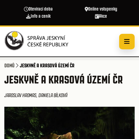
Přejít k hlavnímu obsahu
Otevírací doba
Online vstupenky
Info a ceník
Akce
DOMŮ
JESKYNĚ A KRASOVÁ ÚZEMÍ ČR
JESKYNĚ A KRASOVÁ ÚZEMÍ ČR
JAROSLAV HROMAS, DANIELA BÍLKOVÁ