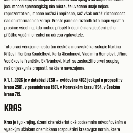
jsou mnohá speleologicky bílá místa, že uvedené údaje nejsou
reprezentativní, mnohé možná i nepřesné, což však odráží různorodost
našich informačních zdrojů. Přesto jsme se rozhodli tuto mapu vydat a
prosíme všechny, kdo mohou přispět k doplnění a vylepšení jejího
příštího vydání, o reakci na adresu vydavatele.
Tuto práci věnujeme nestorům české a moravské karsologie Martinu
Křížovi, Floriánu Koudelkovi, Karlu Absolonovi, Vladimíru Homolovi, Jiřímu
Vodičkovi a Františku Skřivánkovi, kteří se zasloužili o první soupisy
našich jeskyní a propastí, na které navazujeme.
K 1. 1. 2026 je v databázi
JESO
evidováno 4162 jeskyní a propastí; v
krasu 2581, v pseudokrasu 1581, v Moravském krasu 1194, v Českém
krasu 719.
KRAS
Kras
je typ krajiny, území charakteristické podzemním odvodňováním a
vysokým účinkem chemického rozpouštění krasových hornin, které