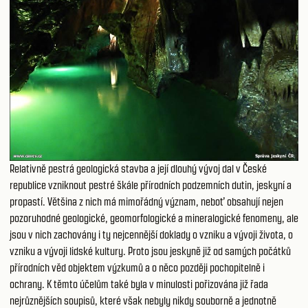
Relativně pestrá geologická stavba a její dlouhý vývoj dal v České
republice vzniknout pestré škále přírodních podzemních dutin, jeskyní a
propastí. Většina z nich má mimořádný význam, neboť obsahují nejen
pozoruhodné geologické, geomorfologické a mineralogické fenomeny, ale
jsou v nich zachovány i ty nejcennější doklady o vzniku a vývoji života, o
vzniku a vývoji lidské kultury. Proto jsou jeskyně již od samých počátků
přírodních věd objektem výzkumů a o něco později pochopitelně i
ochrany. K těmto účelům také byla v minulosti pořizována již řada
nejrůznějších soupisů, které však nebyly nikdy souborně a jednotně