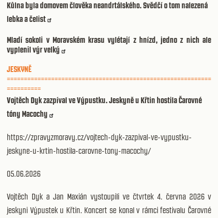
Kůlna byla domovem člověka neandrtálského. Svědčí o tom nalezená
lebka a čelist
Mladí sokoli v Moravském krasu vylétají z hnízd, jedno z nich ale
vyplenil výr velký
JESKYNĚ
============================================================
==========
Vojtěch Dyk zazpíval ve Výpustku. Jeskyně u Křtin hostila Čarovné
tóny Macochy
https://zpravyzmoravy.cz/vojtech-dyk-zazpival-ve-vypustku-
jeskyne-u-krtin-hostila-carovne-tony-macochy/
05.06.2026
Vojtěch Dyk a Jan Maxián vystoupili ve čtvrtek 4. června 2026 v
jeskyni Výpustek u Křtin. Koncert se konal v rámci festivalu Čarovné