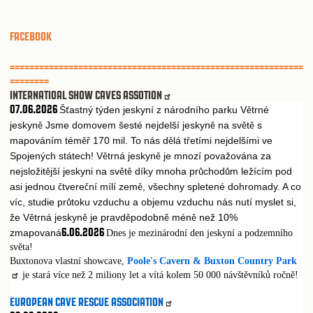
FACEBOOK
============================================================
========
INTERNATIOAL SHOW CAVES ASSOTION
07.06.2026
Š
astný týden jeskyní z národního parku V
trné
ť
ě
jeskyn
Jsme domovem šesté nejdelší jeskyn
na sv
t
s
ě
ě
ě
ě
mapováním tém
170 mil. To nás d
lá t
etími nejdelšími ve
ěř
ě
ř
Spojených státech! V
trná jeskyn
je mnozí považována za
ě
ě
nejsložit
jší jeskyni na sv
t
díky mnoha pr
chod
m ležícím pod
ě
ě
ě
ů
ů
asi jednou
tvere
ní mílí zem
, všechny spletené dohromady. A co
č
č
ě
víc, studie pr
toku vzduchu a objemu vzduchu nás nutí myslet si,
ů
že V
trná jeskyn
je pravd
podobn
mén
než 10%
ě
ě
ě
ě
ě
6.06.2026
zmapovaná
Dnes je mezinárodní den jeskyní a podzemního
světa!
Buxtonova vlastní showcave,
Poole's Cavern & Buxton Country Park
je stará více než 2 miliony let a vítá kolem 50 000 návštěvníků ročně!
EUROPEAN CAVE RESCUE ASSOCIATION