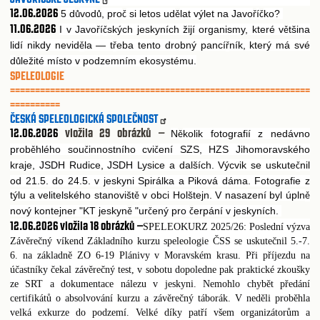
12.06.2026
5 d
vod
, pro
si letos ud
lat výlet na Javo
í
ko?
ů
ů
č
ě
ř
č
11.06.2026
I v Javo
í
ských jeskyních žijí organismy, které v
tšina
ř
č
ě
lidí nikdy nevid
la — t
eba tento drobný pancí
ník, který má své
ě
ř
ř
d
ležité místo v podzemním ekosystému.
ů
SPELEOLOGIE
============================================================
==========
ČESKÁ SPELEOLOGICKÁ SPOLEČNOST
12.06.2026
vložila 29 obrázků –
N
kolik fotografií z nedávno
ě
prob
hlého sou
innostního cvi
ení SZS, HZS Jihomoravského
ě
č
č
kraje, JSDH Rudice, JSDH Lysice a dalších. Výcvik se uskute
nil
č
od 21.5. do 24.5. v jeskyni Spirálka a Piková dáma. Fotografie z
týlu a velitelského stanovišt
v obci Holštejn. V nasazení byl úpln
ě
ě
nový kontejner "KT jeskyn
"ur
ený pro
erpání v jeskyních.
ě
č
č
12.06.2026
vložila 18 obrázků –
SPELEOKURZ 2025/26: Poslední výzva
Závěrečný víkend Základního kurzu speleologie ČSS se uskutečnil 5.-7.
6. na základně ZO 6-19 Plánivy v Moravském krasu. Při příjezdu na
účastníky čekal závěrečný test, v sobotu dopoledne pak praktické zkoušky
ze SRT a dokumentace nálezu v jeskyni. Nemohlo chybět předání
certifikátů o absolvování kurzu a závěrečný táborák. V neděli proběhla
velká exkurze do podzemí. Velké díky patří všem organizátorům a