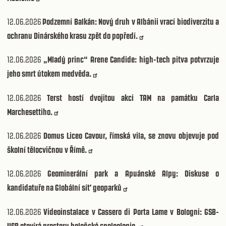
12.06.2026
Podzemní Balkán: Nový druh v Albánii vrací biodiverzitu a
ochranu Dinárského krasu zpět do popředí.
12.06.2026
„Mladý princ“ Arene Candide: high-tech pitva potvrzuje
jeho smrt útokem medvěda.
12.06.2026
Terst hostí dvojitou akci TAM na památku Carla
Marchesettiho.
12.06.2026
Domus Liceo Cavour, římská vila, se znovu objevuje pod
školní tělocvičnou v Římě.
12.06.2026
Geominerální park a Apuánské Alpy: Diskuse o
kandidatuře na Globální síť geoparků
12.06.2026
Videoinstalace v Cassero di Porta Lame v Bologni: GSB-
USB otevírá prostory boloňské speleologie.