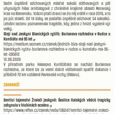
Sedm úspěšně odchovaných mláďat sokolů stěhovavých a pět
uhynulých hlásí ornitologové z chráněné krajinné oblasti Moravský
kras na Blanensku. Vzácní ptačí dravci se do něj vrátili v roce 2016, a to
po půl století. Od té doby se podařilo úspěšně odchovat 54 sokolíků.
Letošní sezonu poznamenala tragédie, kdy jedno z hnízd vyplenil výr
velký.
Stojí nad Jeskyní Blanických rytířů: Burianova rozhledna v Rudce u
Kunštátu má 95 let
https://medium.seznam.cz/clanek/jindrich-biza-stoji-nad-jeskyni-
blanickych-rytiru-burianova-rozhledna-v-rudce-u-kunstatu-ma-95-
let-285812
12.06.2026
V přírodním parku Halasovo Kunštátsko se nachází Burianova
rozhledna, ze které lze za velmi dobré viditelnosti spatřit dokonce i
přibližně 70 km vzdálené Pavlovské vrchy (Pálavu).
ZAHRANIČÍ
============================================================
==========
Smrtící tajemství Žraločí jeskyně: Šestice italských vědců tragicky
zahynula v hlubinách oceánu
https://www.reflex.cz/clanek/veda/136247/smrtici-tajemstvi-zraloci-