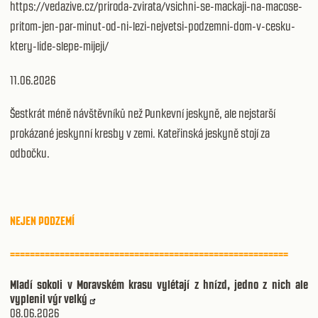
https://vedazive.cz/priroda-zvirata/vsichni-se-mackaji-na-macose-
pritom-jen-par-minut-od-ni-lezi-nejvetsi-podzemni-dom-v-cesku-
ktery-lide-slepe-mijeji/
11.06.2026
Šestkrát méně návštěvníků než Punkevní jeskyně, ale nejstarší
prokázané jeskynní kresby v zemi. Kateřinská jeskyně stojí za
odbočku.
NEJEN PODZEMÍ
========================================================
Mladí sokoli v Moravském krasu vylétají z hnízd, jedno z nich ale
vyplenil výr velký
08.06.2026