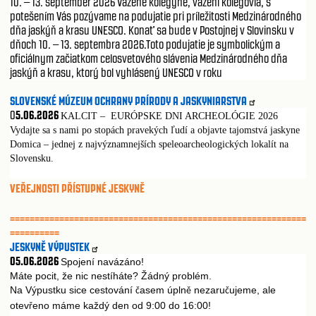
10. – 13. september 2026 Vážené kolegyne, vážení kolegovia, s
potešením Vás pozývame na podujatie pri príležitosti Medzinárodného
dňa jaskýň a krasu UNESCO. Konať sa bude v Postojnej v Slovinsku v
dňoch 10. – 13. septembra 2026.Toto podujatie je symbolickým a
oficiálnym začiatkom celosvetového slávenia Medzinárodného dňa
jaskýň a krasu, ktorý bol vyhlásený UNESCO v roku
SLOVENSKÉ MÚZEUM OCHRANY PRÍRODY A JASKYNIARSTVA
0
5.06.2026
KALCIT – EURÓPSKE DNI ARCHEOLÓGIE 2026
Vydajte sa s nami po stopách pravekých ľudí a objavte tajomstvá jaskyne
Domica – jednej z najvýznamnejších speleoarcheologických lokalít na
Slovensku.
VEŘEJNOSTI PŘÍSTUPNÉ JESKYNĚ
============================================================
==========
JESKYNĚ VÝPUSTEK
05.06.2026
Spojení navázáno!
Máte pocit, že nic nestíháte? Žádný problém.
Na Výpustku sice cestování
asem úpln
nezaru
ujeme, ale
č
ě
č
otev
eno máme každý den od 9:00 do 16:00!
ř