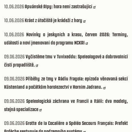
10.06.2026
Apuánské Alpy: hora není zastrašující
10.06.2026
Krást z útočiště je krádeží z hory
10.06.2026
Novinky o jeskyních a krasu, červen 2026: Termíny,
události a noví jmenovaní do programu NCKRI
09.06.2026
Vyčistěme tmu v Tuvixeddu: Speleologové a dobrovolníci
čistí propadliště.
09.06.2026
Příběhy ze tmy v Rádiu Fragola: epizoda věnovaná sekci
Küstenland a počátkům horolezectví v Horním Jadranu.
09.06.2026
Speleologická záchrana ve Francii a Itálii: dva modely,
stejná specializace
09.06.2026
Grotte de la Cocalière a Spéléo Secours Français: Prefekt
Ardèche sestupuje do podzemního systému