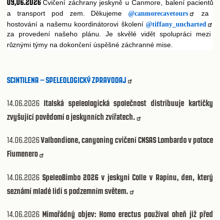
09,06.2026
Cvi
ení záchrany jeskyn
u Canmore, balení pacient
č
ě
ů
a transport pod zem. D
kujeme
za
@canmorecavetours
ě
hostování a našemu koordinátorovi školení
@tiffany_uncharted
za provedení našeho plánu. Je skv
lé vid
t spolupráci mezi
ě
ě
r
znými týmy na dokon
ení úsp
šné záchranné mise.
ů
č
ě
SCINTILENA – SPELEOLOGICKÝ ZPRAVODAJ
14.06.2026
Italská speleologická společnost distribuuje kartičky
zvyšující povědomí o jeskynních zvířatech.
14.06.2026
Valbondione, canyoning cvičení CNSAS Lombardo v potoce
Fiumenero
14.06.2026
SpeleoBimbo 2026 v jeskyni Colle v Rapinu, den, který
seznámí mladé lidi s podzemním světem.
14.06.2026
Mimořádný objev: Homo erectus používal oheň již před