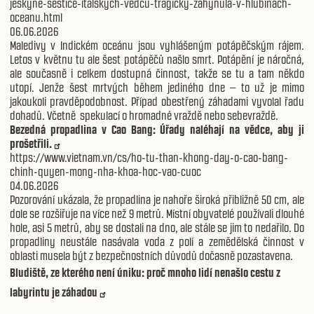
jeskyne-sestice-italskych-vedcu-tragicky-zahynula-v-hlubinach-
oceanu.html
06.06.2026
Maledivy v Indickém oceánu jsou vyhlášeným potápěčským rájem.
Letos v květnu tu ale šest potápěčů našlo smrt. Potápění je náročná,
ale současně i celkem dostupná činnost, takže se tu a tam někdo
utopí. Jenže šest mrtvých během jediného dne – to už je mimo
jakoukoli pravděpodobnost. Případ obestřený záhadami vyvolal řadu
dohadů. Včetně spekulací o hromadné vraždě nebo sebevraždě.
Bezedná propadlina v Cao Bang: Úřady naléhají na vědce, aby ji
prošetřili.
https://www.vietnam.vn/cs/ho-tu-than-khong-day-o-cao-bang-
chinh-quyen-mong-nha-khoa-hoc-vao-cuoc
04.06.2026
Pozorování ukázala, že propadlina je nahoře široká přibližně 50 cm, ale
dole se rozšiřuje na více než 9 metrů. Místní obyvatelé používali dlouhé
hole, asi 5 metrů, aby se dostali na dno, ale stále se jim to nedařilo. Do
propadliny neustále nasávala voda z polí a zemědělská činnost v
oblasti musela být z bezpečnostních důvodů dočasně pozastavena.
Bludiště, ze kterého není úniku: proč mnoho lidí nenašlo cestu z
labyrintu je záhadou