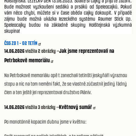
Holštejnská. LEZECKÝ DEN 13.06.2023. Sbalte si cajky a přijďte zazářit.
Bude možnost vyzkoušení sedáků a prsáků od Speleocajků. Pokud
vám něco chybí, můžete si v čase oběda cajky dokoupit. V případě
zájmu bude možná ukázka lezeckého systému Raumer Stick Up.
Speleocajky budou na základně skupiny Holštejnská výzkumná
skupina!
ČSS ZO 1 - 02 TETÍN
Jak jsme reprezentovali na
14.06.2026
vložila 2 obrázky –
Petrbokově memoriálu
Na Petrbokově memoriálu opě t zanechali tetínští jeskyňáři výraznou
stopu a nic na tom nemění fakt, že se vlastně zúčastnil jediný řádný
člen a ten ještě jel reprezentoval družstvo Plániv.
Květnový sumář
14.06.2026
vložila 3 obrázky –
Po monotónně kopacím dubnu jsme v květnu: