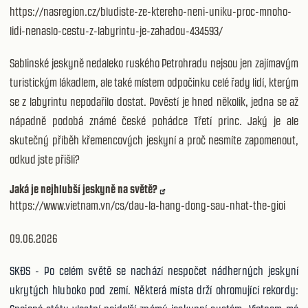
https://nasregion.cz/bludiste-ze-ktereho-neni-uniku-proc-mnoho-
lidi-nenaslo-cestu-z-labyrintu-je-zahadou-434593/
Sablinské jeskyně nedaleko ruského Petrohradu nejsou jen zajímavým
turistickým lákadlem, ale také místem odpočinku celé řady lidí, kterým
se z labyrintu nepodařilo dostat. Pověstí je hned několik, jedna se až
nápadně podobá známé české pohádce Třetí princ. Jaký je ale
skutečný příběh křemencových jeskyní a proč nesmíte zapomenout,
odkud jste přišli?
Jaká je nejhlubší jeskyně na světě?
https://www.vietnam.vn/cs/dau-la-hang-dong-sau-nhat-the-gioi
09.06.2026
SKĐS - Po celém světě se nachází nespočet nádherných jeskyní
ukrytých hluboko pod zemí. Některá místa drží ohromující rekordy: