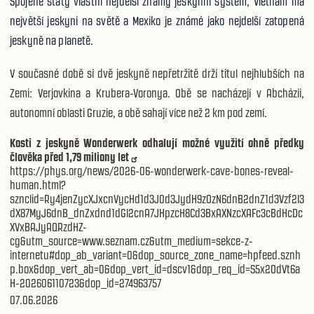
Spojené státy vlastní nejdelší známý jeskynní systém, Vietnam má
největší jeskyni na světě a Mexiko je známé jako nejdelší zatopená
jeskyně na planetě.
V současné době si dvě jeskyně nepřetržitě drží titul nejhlubších na
Zemi: Verjovkina a Krubera-Voronya. Obě se nacházejí v Abcházii,
autonomní oblasti Gruzie, a obě sahají více než 2 km pod zemí.
Kosti z jeskyně Wonderwerk odhalují možné využití ohně předky
člověka před 1,79 miliony let
https://phys.org/news/2026-06-wonderwerk-cave-bones-reveal-
human.html?
sznclid=Ry4jenZycXJxcnVycHd1d3J0d3JydH9zOzN6dnB2dnZ1d3Vzf2l3
dX87MyJ6dnB_dnZxdnd1dGl2cnA7JHpzcH8Cd3BxAXNzcXAFc3cBdHcDc
XVxBAJyAQRzdHZ-
cg&utm_source=www.seznam.cz&utm_medium=sekce-z-
internetu#dop_ab_variant=0&dop_source_zone_name=hpfeed.sznh
p.box&dop_vert_ab=0&dop_vert_id=dscv1&dop_req_id=S5x2OdVt6a
H-202606110723&dop_id=274963757
07.06.2026