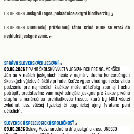
08.06.2026
Jeskyně Tayos, pokladnice skryté biodiverzity
08.06.2026
Rumunský průzkumný tábor Grind 2026 se vrací do
nejhlubší jeskyně země.
SPRÁVA SLOVENSKÝCH JESKYNÍ
09.06.2026
TIPY NA ŠKOLSKÝ VÝLET V JASKYNIACH PRE NAJMENŠÍCH
Jún sa v našich jaskyniach nesie v najmä v duchu koncoročných
školských výletov či škôl v prírode. Keďže výber vhodných exkurzii do
podzemia pre najmenších žiačikov môže učiteľský zbor aj trochu
potrápiť, predstavíme vám najvhodnejšie jaskyne pre žiakov prvého
stupňa s nenáročnou prehliadkovou trasou, ktorú by MALI všetci
zvládnuť bez väčšej fyzickej či psychickej ujmy (vrátane pani
učiteliek).
SLOVENSK Á SPELELOGICKÁ SPOLOČNOSŤ
09.06.2026
Oslavy Medzinárodného dňa jaskýň a krasu UNESCO