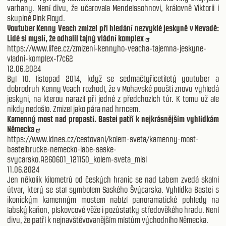
varhany. Není divu, že učarovala Mendelssohnovi, královně Viktorii i
skupině Pink Floyd.
Youtuber Kenny Veach zmizel při hledání nezvyklé jeskyně v Nevadě:
Lidé si myslí, že odhalil tajný vládní komplex
https://www.lifee.cz/zmizeni-kennyho-veacha-tajemna-jeskyne-
vladni-komplex-f7c62
12.06.2024
Byl 10. listopad 2014, když se sedmačtyřicetiletý youtuber a
dobrodruh Kenny Veach rozhodl, že v Mohavské poušti znovu vyhledá
jeskyni, na kterou narazil při jedné z předchozích túr. K tomu už ale
nikdy nedošlo. Zmizel jako pára nad hrncem.
Kamenný most nad propastí. Bastei patří k nejkrásnějším vyhlídkám
Německa
https://www.idnes.cz/cestovani/kolem-sveta/kamenny-most-
basteibrucke-nemecko-labe-saske-
svycarsko.A260601_121150_kolem-sveta_misl
11.06.2024
Jen několik kilometrů od českých hranic se nad Labem zvedá skalní
útvar, který se stal symbolem Saského Švýcarska. Vyhlídka Bastei s
ikonickým kamenným mostem nabízí panoramatické pohledy na
labský kaňon, pískovcové věže i pozůstatky středověkého hradu. Není
divu, že patří k nejnavštěvovanějším místům východního Německa.