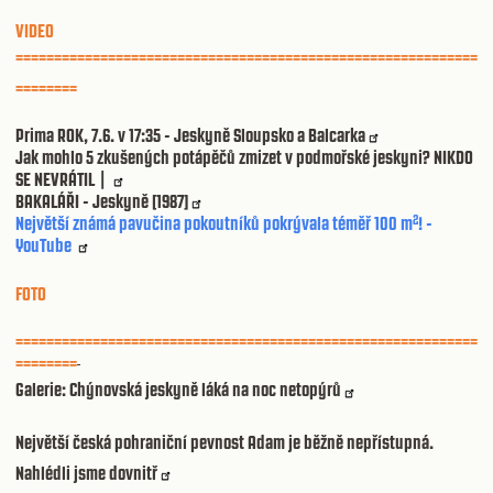
VIDEO
============================================================
========
Prima ROK, 7.6. v 17:35 - Jeskyně Sloupsko a Balcarka
Jak mohlo 5 zkušených potápěčů zmizet v podmořské jeskyni? NIKDO
SE NEVRÁTIL |
BAKALÁŘI - Jeskyně [1987]
Největší známá pavučina pokoutníků pokrývala téměř 100 m²! -
YouTube
FOTO
============================================================
========
Galerie: Chýnovská jeskyně láká na noc netopýrů
Největší česká pohraniční pevnost Adam je běžně nepřístupná.
Nahlédli jsme dovnitř