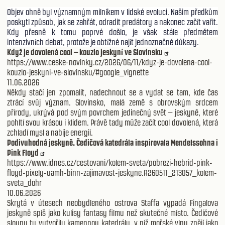
Objev ohně byl významným milníkem v lidské evoluci. Našim předkům
poskytl způsob, jak se zahřát, odradit predátory a nakonec začít vařit.
Kdy přesně k tomu poprvé došlo, je však stále předmětem
intenzivních debat, protože je obtížné najít jednoznačné důkazy.
Když je dovolená cool – kouzlo jeskyní ve Slovinsku
https://www.ceske-novinky.cz/2026/06/11/kdyz-je-dovolena-cool-
kouzlo-jeskyni-ve-slovinsku/#google_vignette
11.06.2026
Někdy stačí jen zpomalit, nadechnout se a vydat se tam, kde čas
ztrácí svůj význam. Slovinsko, malá země s obrovským srdcem
přírody, ukrývá pod svým povrchem jedinečný svět – jeskyně, které
pohltí svou krásou i klidem. Právě tady může začít cool dovolená, která
zchladí mysl a nabije energií.
Podivuhodná jeskyně. Čedičová katedrála inspirovala Mendelssohna i
Pink Floyd
https://www.idnes.cz/cestovani/kolem-sveta/pobrezi-hebrid-pink-
floyd-pixely-uamh-binn-zajimavost-jeskyne.A260511_213057_kolem-
sveta_dohr
10.06.2026
Skrytá v útesech neobydleného ostrova Staffa vypadá Fingalova
jeskyně spíš jako kulisy fantasy filmu než skutečné místo. Čedičové
sloupy tu vytvořily kamennou katedrálu, v níž mořské vlny znějí jako