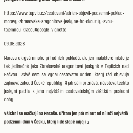
https://www.topvip.cz/cestovani/adrien-objevil-podzemni-poklad-
moravy-zbrasovske-aragonitove-jeskyne-ho-okouzlily-svou-
tajemnou-krasou#google_vignette
09.06.2026
Morava ukrývá mnoho přírodních pokladů, ale jen málokteré místo je
tak jedinečné jako Zbrašovské aragonitové jeskyně v Teplicích nad
Bečvou. Právě sem se vydal cestovatel Adrien, který rád objevuje
zajímavá zákoutí České republiky. A jak sám přiznává, návštěva těchto
jeskyní patřila k jeho největším cestovatelským zážitkům poslední
doby.
Všichni se mačkají na Macoše. Přitom jen pár minut od ní leží největší
podzemní dóm v Česku, který lidé slepě míjejí