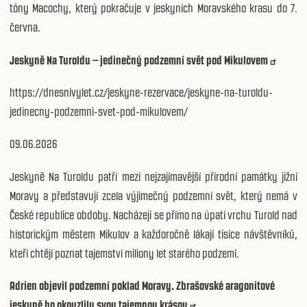
tóny Macochy, který pokračuje v jeskyních Moravského krasu do 7.
června.
Jeskyně Na Turoldu – jedinečný podzemní svět pod Mikulovem
https://dnesnivylet.cz/jeskyne-rezervace/jeskyne-na-turoldu-
jedinecny-podzemni-svet-pod-mikulovem/
09.06.2026
Jeskyně Na Turoldu patří mezi nejzajímavější přírodní památky jižní
Moravy a představují zcela výjimečný podzemní svět, který nemá v
České republice obdoby. Nacházejí se přímo na úpatí vrchu Turold nad
historickým městem Mikulov a každoročně lákají tisíce návštěvníků,
kteří chtějí poznat tajemství miliony let starého podzemí.
Adrien objevil podzemní poklad Moravy. Zbrašovské aragonitové
jeskyně ho okouzlily svou tajemnou krásou