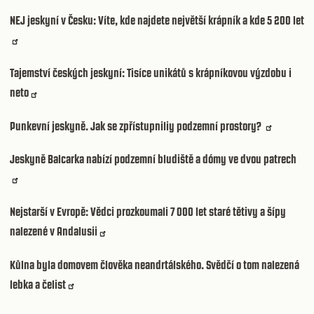
NEJ jeskyní v Česku: Víte, kde najdete největší krápník a kde 5 200 let
Tajemství českých jeskyní: Tisíce unikátů s krápníkovou výzdobu i
neto
Punkevní jeskyně. Jak se zpřístupniliy podzemní prostory?
Jeskyně Balcarka nabízí podzemní bludiště a dómy ve dvou patrech
Nejstarší v Evropě: Vědci prozkoumali 7 000 let staré tětivy a šípy
nalezené v Andalusii
Kůlna byla domovem člověka neandrtálského. Svědčí o tom nalezená
lebka a čelist