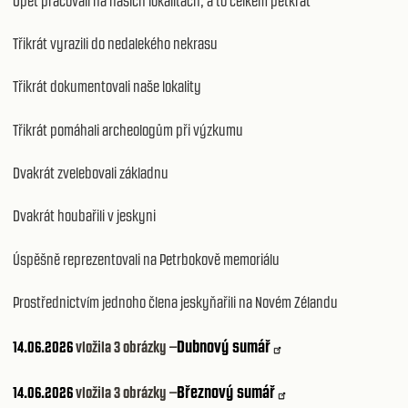
Opět pracovali na našich lokalitách, a to celkem pětkrát
Třikrát vyrazili do nedalekého nekrasu
Třikrát dokumentovali naše lokality
Třikrát pomáhali archeologům při výzkumu
Dvakrát zvelebovali základnu
Dvakrát houbařili v jeskyni
Úspěšně reprezentovali na Petrbokově memoriálu
Prostřednictvím jednoho člena jeskyňařili na Novém Zélandu
Dubnový sumář
14.06.2026
vložila 3 obrázky –
Březnový sumář
14.06.2026
vložila 3 obrázky –