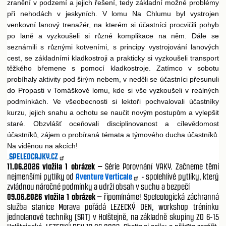
zran
ní v podzemí a jejich
ešení, tedy základní možné problémy
ě
ř
p
i nehodách v jeskyních. V lomu Na Chlumu byl vystrojen
ř
venkovní lanový trenažér, na kterém si ú
astníci procvi
ili pohyb
č
č
po lan
a vyzkoušeli si r
zné komplikace na n
m. Dále se
ě
ů
ě
seznámili s r
znými kotveními, s principy vystrojování lanových
ů
cest, se základními kladkostroji a prakticky si vyzkoušeli transport
t
žkého b
emene s pomocí kladkostroje. Zatímco v sobotu
ě
ř
probíhaly aktivity pod širým nebem, v ned
li se ú
astníci p
esunuli
ě
č
ř
do Propasti v Tomáškov
lomu, kde si vše vyzkoušeli v reálných
ě
podmínkách. Ve všeobecnosti si lekto
i pochvalovali ú
astníky
ř
č
kurzu, jejich snahu a ochotu se nau
it novým postup
m a vylepšit
č
ů
staré. Obzvláš
oce
ovali disciplinovanost a cílev
domost
ť
ň
ě
ú
astník
, zájem o probíraná témata a týmového ducha ú
astník
.
č
ů
č
ů
Na vid
nou na akcích!
ě
SPELEOCAJKY.CZ
.
11.06.2026
vložila 1 obrázek –
Série Porovnání VAKY. Začneme těmi
nejmenšími pytlíky od
Aventure Verticale
- spolehlivé pytlíky, který
zvládnou náročné podmínky a udrží obsah v suchu a bezpečí
09.06.2026
vložila 1 obrázek –
řipomínáme! Speleologická záchranná
služba stanice Morava pořádá LEZECKÝ DEN, workshop tréninku
jednolanové techniky (SRT) v Holštejně, na základně skupiny ZO 6-15