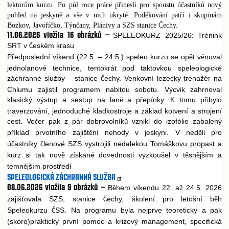
lektorům kurzu. Po půl roce práce přinesli pro spoustu účastníků nový
pohled na jeskyně a vše v nich ukryté. Poděkování patří i skupinám
Bozkov, Javoříčko, Týnčany, Plánivy a SZS stanice Čechy.
11.06.2026
vložila 16 obrázků –
SPELEOKURZ 2025/26: Trénink
SRT v
eském krasu
Č
P
edposlední víkend (22.5. – 24.5.) speleo kurzu se op
t v
noval
ř
ě
ě
jednolanové technice, tentokrát pod taktovkou speleologické
záchranné služby – stanice
echy. Venkovní lezecký trenažér na
Č
Chlumu zajistil programem nabitou sobotu. Výcvik zahrnoval
klasický výstup a sestup na lan
a p
epínky. K tomu p
ibylo
ě
ř
ř
traverzování, jednoduché kladkostroje a základ kotvení a strojení
cest. Ve
er pak z pár dobrovolník
vznikl do izofólie zabalený
č
ů
p
íklad prvotního zajišt
ní nehody v jeskyni. V ned
li pro
ř
ě
ě
ú
astníky
lenové SZS vystrojili nedalekou Tomáškovu propast a
č
č
kurz si tak nov
získané dovednosti vyzkoušel v t
sn
jším a
ě
ě
ě
temn
jším prost
edí
ě
ř
SPELEOLOGICKÁ ZÁCHRANNÁ SLUŽBA
08.06.2026
vložila 9 obrázků –
B
hem víkendu 22. až 24.5. 2026
ě
zajiš
ovala SZS, stanice
echy, školení pro letošní b
h
ť
Č
ě
Speleokurzu
SS. Na programu byla nejprve teoreticky a pak
Č
(skoro)prakticky první pomoc a krizový management, specifická