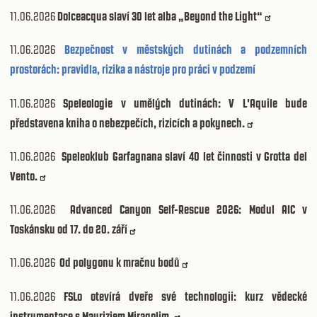
11.06.2026
Dolceacqua slaví 30 let alba „Beyond the Light“
11.06.2026
Bezpečnost v městských dutinách a podzemních
prostorách: pravidla, rizika a nástroje pro práci v podzemí
11.06.2026
Speleologie v umělých dutinách: V L'Aquile bude
představena kniha o nebezpečích, rizicích a pokynech.
11.06.2026
Speleoklub Garfagnana slaví 40 let činnosti v Grotta del
Vento.
11.06.2026
Advanced Canyon Self-Rescue 2026: Modul AIC v
Toskánsku od 17. do 20. září
11.06.2026
Od polygonu k mračnu bodů
11.06.2026
FSLo otevírá dveře své technologii: kurz vědecké
instrumentace s Mauriziem Miragolim.