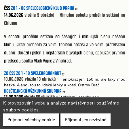
ČSS
ZO 1 - 06 SPELEOLOGICKÝ KLUB PRAHA
14.06.2026
vložila 5 obrázků – Mimulou sobotu proběhlo setkání na
Chlumu
V sobotu proběhlo setkání současných i minulých členu našeho
klubu. Akce proběhla za velmi teplého počasí a ve velmi přátelském
duchu. Dorazil i jeden z nejstarších bývalých členů, spolužák prvního
předsedy spolku Vládi Vojiře z Vinohrad.
ZO ČSS ZO 1 - 10 SPELEOAQUANAUT
10.06.2026 vložila 13 obrázků –
Tentokrát jen 150 m, ale taky moc
hezké. A ano jsou to lidské lebky a kosti. Ostrov Bra
.
č
HOLŠTEJNSKÁ VÝZKUMNÁ SKUPINA
13.06.2026
vložila 60 obrázků –
Vyda
ený lezecký den
ř
Neuvěřitelné, co všechno kluci
Petr Beny
a
David Výborný
zvládli
K provozování webu a analýze návštěvnosti používáme
za jeden den. Nahoře na skále i hluboké jeskyni. Díky moc
Holštejnská
soubory cookies.
výzkumná skupina
Přijmout všechny cookie
Přijmout jen nezbytné
12.06.2026
vložila 4 obrázky –
Z dnešní akce po lezeckém dnu.
Trativodná jeskyn
je poslední dobou populární. Vytáhli jsme v
ci
ě
ě