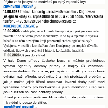
P
ij
te zažít jeskyni od medv
d
po tajný vojenský kryt
ř
ď
ě
ů
CHÝNOVSKÁ JESKYNĚ
14.06.2026
Tradiční koncerty Jaroslava Svěceného v Chýnovské
jeskyni se konají 28. srpna 2026 od 19:00 a 20:30 hodin. rezervace na
telefonu +420 381 299 034 nebo chynov@caves.cz .
KONĚPRUSKÉ JESKYNĚ
12.06.2026
Věděli jste, že se k okolí Koněpruských jeskyní váže řada
pověstí? Kde se vzalo jméno Koněprusy? Kdo byla tajemná Kotýzská
bába? A co nám o zdejším kraji prozrazují archeologické nálezy?
Vydejte se v neděli s kronikářem obce Koněprusy po stopách dávného
osídlení, lidových vyprávění i historie kotýzského hradiště.
11.06.2026
Už jen do zít
ka!
ř
V hale Domu p
írody
eského krasu si m
žete prohlédnout
ř
Č
ů
výstavu Agentury ochrany p
írody a krajiny
R v
novanou
ř
Č
ě
invazním druh
m. Dozvíte se, jak nep
vodní rostliny a živo
ichové
ů
ů
č
ovliv
ují naši p
írodu, pro
n
které z nich p
edstavují problém a
ň
ř
č
ě
ř
jak je možné jejich ší
ení omezovat. Invazní druhy pat
í mezi
ř
ř
významné hrozby pro biodiverzitu a jejich monitoring i regulace
jsou d
ležitou sou
ástí ochrany p
írody.
ů
č
ř
Pokud jste výstavu ješt
nestihli navštívit, máte poslední možnost
ě
– k vid
ní je pouze do zít
ka.
ě
ř
JAVOŘÍČSKÉ JESKYNĚ