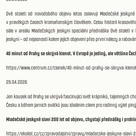
Dvě století od novodobého objevu letos oslavují Mladečské jeskyně u 
v pravěkých časech kromaňonským člověkem. Celou historii krasového 
sále v areálu Mladečských jeskyní speciální přednáška Dvě století v 
jeskyní – od nejasností kolem jejich objevení přes první nálezy a rabov
40 minut od Prahy se skrývá klenot. V Evropě je jediný, ale většina Če
https://www.centrum.cz/clanek/40-minut-od-prahy-se-skryva-klenot
29.04.2026
Jen kousek od Prahy se ukrývá fascinující svět krápníků, tajemných ch
Česku a během jarních svátků jsou ideálním cílem pro rodinný výlet plný
Mladečské jeskyně slaví 200 let od objevu, chystají přednášky i prohl
https://ekolist.cz/cz/zpravodajstvi/zpravy/mladecske-jeskyne-slavi-