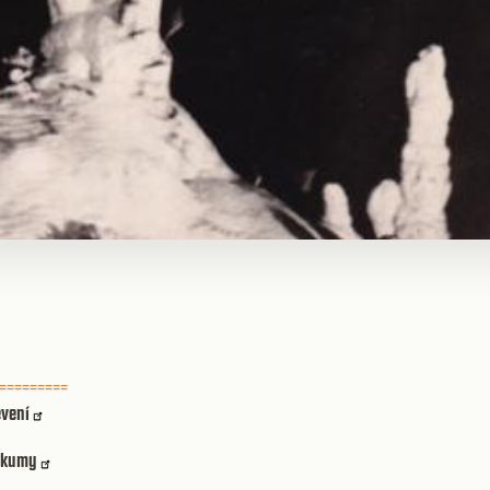
=========
evení
ýzkumy