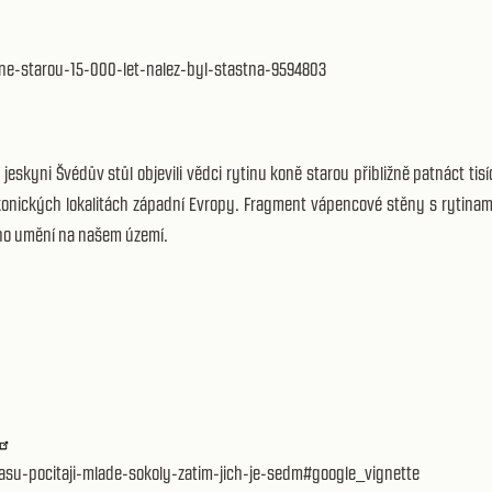
one-starou-15-000-let-nalez-byl-stastna-9594803
skyni Švédův stůl objevili vědci rytinu koně starou přibližně patnáct tisí
 ikonických lokalitách západní Evropy. Fragment vápencové stěny s rytinam
ího umění na našem území.
asu-pocitaji-mlade-sokoly-zatim-jich-je-sedm#google_vignette