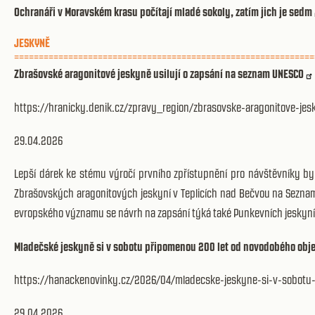
Ochranáři v Moravském krasu počítají mladé sokoly, zatím jich je sedm
JESKYNĚ
=============================================================
Zbrašovské aragonitové jeskyně usilují o zapsání na seznam UNESCO
https://hranicky.denik.cz/zpravy_region/zbrasovske-aragonitove-je
29.04.2026
Lepší dárek ke stému výročí prvního zpřístupnění pro návštěvníky by
Zbrašovských aragonitových jeskyní v Teplicích nad Bečvou na Seznam
evropského významu se návrh na zapsání týká také Punkevních jeskyní 
Mladečské jeskyně si v sobotu připomenou 200 let od novodobého obj
https://hanackenovinky.cz/2026/04/mladecske-jeskyne-si-v-sobotu
29.04.2026