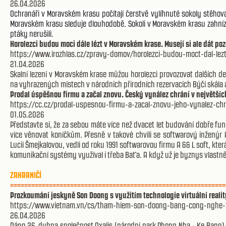
26.04.2026
Ochranáři v Moravském krasu počítají čerstvě vylíhnuté sokoly stěhova
Moravském krasu sleduje dlouhodobě. Sokoli v Moravském krasu zahnízdi
ptáky nerušili.
Horolezci budou moci dále lézt v Moravském krase. Musejí si ale dát po
https://www.irozhlas.cz/zpravy-domov/horolezci-budou-moct-dal-le
21.04.2026
Skalní lezení v Moravském krase můžou horolezci provozovat dalších dese
na vyhrazených místech v národních přírodních rezervacích Býčí skála
Prodal úspěšnou firmu a začal znovu. Český vynález chrání v největší
https://cc.cz/prodal-uspesnou-firmu-a-zacal-znovu-jeho-vynalez-ch
01.05.2026
Představte si, že za sebou máte více než dvacet let budování dobře fun
více věnovat koníčkům. Přesně v takové chvíli se softwarový inženýr 
Lucií Šmejkalovou, vedli od roku 1991 softwarovou firmu A && L soft, kte
komunikační systémy využíval i třeba Baťa. A když už je byznys vlastně 
ZAHRANIČÍ
=============================================================
Prozkoumání jeskyně Son Doong s využitím technologie virtuální realit
https://www.vietnam.vn/cs/tham-hiem-son-doong-bang-cong-nghe-
26.04.2026
Ráno 26. dubna společnost Oxalis (národní park Phong Nha - Ke Bang)