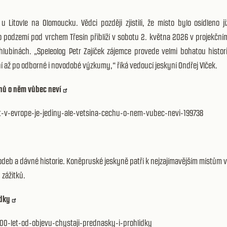
Litovle na Olomoucku. Vědci později zjistili, že místo bylo osídleno ji
podzemí pod vrchem Třesín přiblíží v sobotu 2. května 2026 v projekční
hlubinách. „Speleolog Petr Zajíček zájemce provede velmi bohatou histori
ání až po odborné i novodobé výzkumy,“ říká vedoucí jeskyní Ondřej Vlček.
chů o něm vůbec neví
-v-evrope-je-jediny-ale-vetsina-cechu-o-nem-vubec-nevi-199738
odeb a dávné historie. Koněpruské jeskyně patří k nejzajímavějším místům v
 zážitků.
ídky
200-let-od-objevu-chystaji-prednasky-i-prohlidky