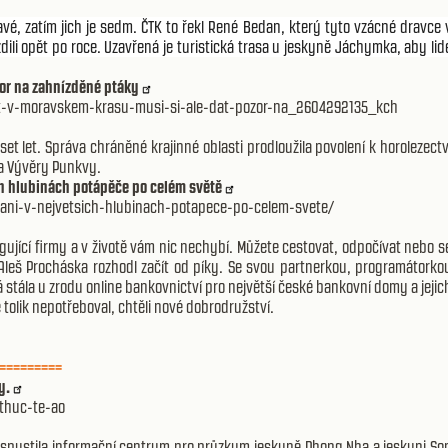
vé, zatím jich je sedm. ČTK to řekl René Bedan, který tyto vzácné dravce 
li opět po roce. Uzavřená je turistická trasa u jeskyně Jáchymka, aby lid
zor na zahnízděné ptáky
zt-v-moravskem-krasu-musi-si-ale-dat-pozor-na_2604292135_kch
t let. Správa chráněné krajinné oblasti prodloužila povolení k horolezectv
 a Vývěry Punkvy.
ch hlubinách potápěče po celém světě
rani-v-nejvetsich-hlubinach-potapece-po-celem-svete/
gující firmy a v životě vám nic nechybí. Můžete cestovat, odpočívat nebo s
Aleš Procháska rozhodl začít od píky. Se svou partnerkou, programátorko
rá stála u zrodu online bankovnictví pro největší české bankovní domy a jejic
tolik nepotřeboval, chtěli nové dobrodružství.
=========
y.
thuc-te-ao
 spustila informační centrum pro průzkum jeskyně Phong Nha a jeskyni So