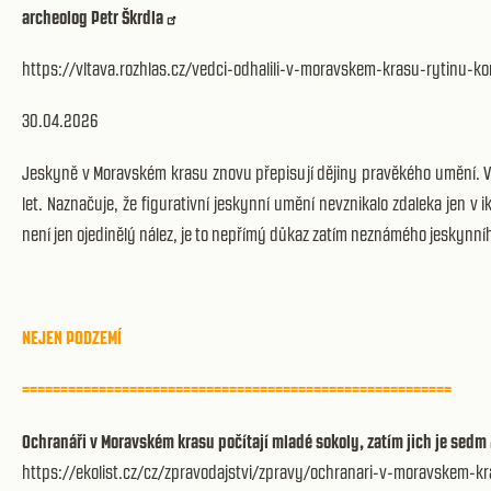
archeolog Petr Škrdla
https://vltava.rozhlas.cz/vedci-odhalili-v-moravskem-krasu-rytinu-k
30.04.2026
Jeskyně v Moravském krasu znovu přepisují dějiny pravěkého umění. V je
let. Naznačuje, že figurativní jeskynní umění nevznikalo zdaleka jen v
není jen ojedinělý nález, je to nepřímý důkaz zatím neznámého jeskynn
NEJEN PODZEMÍ
========================================================
Ochranáři v Moravském krasu počítají mladé sokoly, zatím jich je sedm
https://ekolist.cz/cz/zpravodajstvi/zpravy/ochranari-v-moravskem-kr