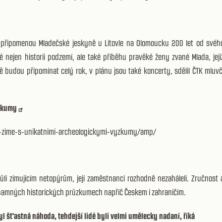
 připomenou Mladečské jeskyně u Litovle na Olomoucku 200 let od svéh
nejen historii podzemí, ale také příběhu pravěké ženy zvané Mlada, její
yně budou připomínat celý rok, v plánu jsou také koncerty, sdělil ČTK mluvč
ýzkumy
v-zime-s-unikatnimi-archeologickymi-vyzkumy/amp/
i zimujícím netopýrům, její zaměstnanci rozhodně nezaháleli. Zručnost 
ýznamných historických průzkumech napříč Českem i zahraničím.
byl šťastná náhoda, tehdejší lidé byli velmi umělecky nadaní, říká