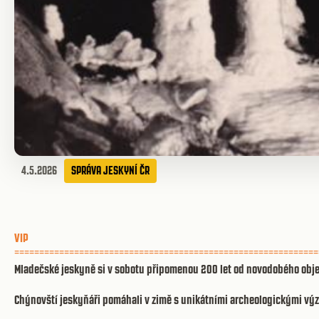
4.5.2026
SPRÁVA JESKYNÍ ČR
VIP
=============================================================
Mladečské jeskyně si v sobotu připomenou 200 let od novodobého obj
Chýnovští jeskyňáři pomáhali v zimě s unikátními archeologickými v