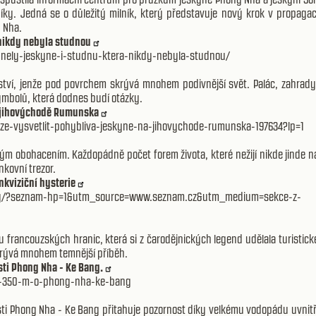
níky. Jedná se o důležitý milník, který představuje nový krok v propagac
g Nha.
 nikdy nebyla studnou
unely-jeskyne-i-studnu-ktera-nikdy-nebyla-studnou/
ství, jenže pod povrchem skrývá mnohem podivnější svět. Palác, zahrady
symbolů, která dodnes budí otázky.
na jihovýchodě Rumunska
ze-vysvetlit-pohybliva-jeskyne-na-jihovychode-rumunska-197634?lp=1
m obohacením. Každopádně počet forem života, které nežijí nikde jinde n
nkovní trezor.
nkviziční hysterie
risty/?seznam-hp=1&utm_source=www.seznam.cz&utm_medium=sekce-z-
francouzských hranic, která si z čarodějnických legend udělala turistick
skrývá mnohem temnější příběh.
sti Phong Nha - Ke Bang.
au-350-m-o-phong-nha-ke-bang
ti Phong Nha - Ke Bang přitahuje pozornost díky velkému vodopádu uvnitř