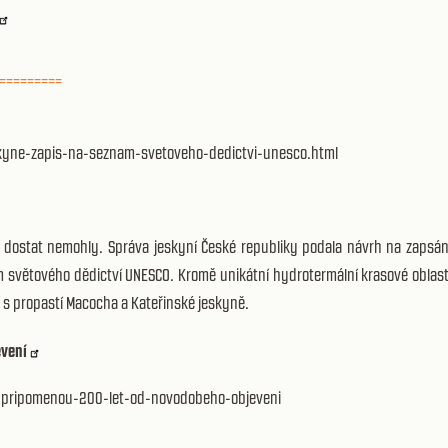
=========
skyne-zapis-na-seznam-svetoveho-dedictvi-unesco.html
 dostat nemohly. Správa jeskyní České republiky podala návrh na zapsán
 světového dědictví UNESCO. Kromě unikátní hydrotermální krasové oblast
s propastí Macocha a Kateřinské jeskyně.
evení
-pripomenou-200-let-od-novodobeho-objeveni