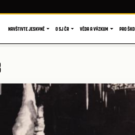
NAVŠTIVTE JESKYNĚ
O SJ ČR
VĚDA A VÝZKUM
PRO ŠKO
8