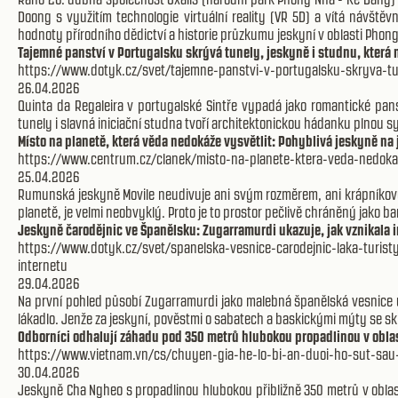
Doong s využitím technologie virtuální reality (VR 5D) a vítá návštěv
hodnoty přírodního dědictví a historie průzkumu jeskyní v oblasti Phon
Tajemné panství v Portugalsku skrývá tunely, jeskyně i studnu, která
https://www.dotyk.cz/svet/tajemne-panstvi-v-portugalsku-skryva-t
26.04.2026
Quinta da Regaleira v portugalské Sintře vypadá jako romantické pan
tunely i slavná iniciační studna tvoří architektonickou hádanku plnou 
Místo na planetě, která věda nedokáže vysvětlit: Pohyblivá jeskyně 
https://www.centrum.cz/clanek/misto-na-planete-ktera-veda-nedoka
25.04.2026
Rumunská jeskyně Movile neudivuje ani svým rozměrem, ani krápníkový
planetě, je velmi neobvyklý. Proto je to prostor pečlivě chráněný jako ba
Jeskyně čarodějnic ve Španělsku: Zugarramurdi ukazuje, jak vznikala i
https://www.dotyk.cz/svet/spanelska-vesnice-carodejnic-laka-tu
internetu
29.04.2026
Na první pohled působí Zugarramurdi jako malebná španělská vesnice u 
lákadlo. Jenže za jeskyní, pověstmi o sabatech a baskickými mýty se 
Odborníci odhalují záhadu pod 350 metrů hlubokou propadlinou v obla
https://www.vietnam.vn/cs/chuyen-gia-he-lo-bi-an-duoi-ho-sut-s
30.04.2026
Jeskyně Cha Ngheo s propadlinou hlubokou přibližně 350 metrů v oblas