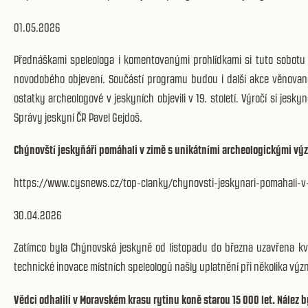
01.05.2026
Přednáškami speleologa i komentovanými prohlídkami si tuto sobotu
novodobého objevení. Součástí programu budou i další akce věnované 
ostatky archeologové v jeskyních objevili v 19. století. Výročí si jesk
Správy jeskyní ČR Pavel Gejdoš.
Chýnovští jeskyňáři pomáhali v zimě s unikátními archeologickými v
https://www.cysnews.cz/top-clanky/chynovsti-jeskynari-pomahali-
30.04.2026
Zatímco byla Chýnovská jeskyně od listopadu do března uzavřena kvůl
technické inovace místních speleologů našly uplatnění při několika v
Vědci odhalili v Moravském krasu rytinu koně starou 15 000 let. Nález 