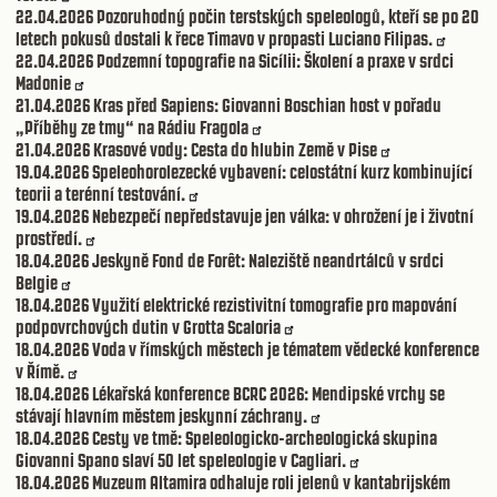
22.04.2026
Pozoruhodný počin terstských speleologů, kteří se po 20
letech pokusů dostali k řece Timavo v propasti Luciano Filipas.
22.04.2026
Podzemní topografie na Sicílii: Školení a praxe v srdci
Madonie
21.04.2026
Kras před Sapiens: Giovanni Boschian host v pořadu
„Příběhy ze tmy“ na Rádiu Fragola
21.04.2026
Krasové vody: Cesta do hlubin Země v Pise
19.04.2026
Speleohorolezecké vybavení: celostátní kurz kombinující
teorii a terénní testování.
19.04.2026
Nebezpečí nepředstavuje jen válka: v ohrožení je i životní
prostředí.
18.04.2026
Jeskyně Fond de Forêt: Naleziště neandrtálců v srdci
Belgie
18.04.2026
Využití elektrické rezistivitní tomografie pro mapování
podpovrchových dutin v Grotta Scaloria
18.04.2026
Voda v římských městech je tématem vědecké konference
v Římě.
18.04.2026
Lékařská konference BCRC 2026: Mendipské vrchy se
stávají hlavním městem jeskynní záchrany.
18.04.2026
Cesty ve tmě: Speleologicko-archeologická skupina
Giovanni Spano slaví 50 let speleologie v Cagliari.
18.04.2026
Muzeum Altamira odhaluje roli jelenů v kantabrijském