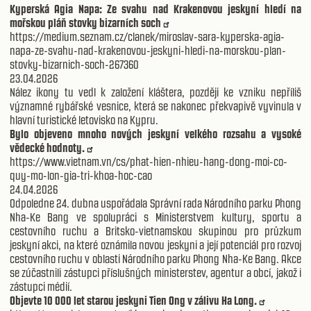
Kyperská Agia Napa: Ze svahu nad Krakenovou jeskyní hledí na
mořskou pláň stovky bizarních soch
https://medium.seznam.cz/clanek/miroslav-sara-kyperska-agia-
napa-ze-svahu-nad-krakenovou-jeskyni-hledi-na-morskou-plan-
stovky-bizarnich-soch-267360
23.04.2026
Nález ikony tu vedl k založení kláštera, později ke vzniku nepříliš
významné rybářské vesnice, která se nakonec překvapivě vyvinula v
hlavní turistické letovisko na Kypru.
Bylo objeveno mnoho nových jeskyní velkého rozsahu a vysoké
vědecké hodnoty.
https://www.vietnam.vn/cs/phat-hien-nhieu-hang-dong-moi-co-
quy-mo-lon-gia-tri-khoa-hoc-cao
24.04.2026
Odpoledne 24. dubna uspořádala Správní rada Národního parku Phong
Nha-Ke Bang ve spolupráci s Ministerstvem kultury, sportu a
cestovního ruchu a Britsko-vietnamskou skupinou pro průzkum
jeskyní akci, na které oznámila novou jeskyni a její potenciál pro rozvoj
cestovního ruchu v oblasti Národního parku Phong Nha-Ke Bang. Akce
se zúčastnili zástupci příslušných ministerstev, agentur a obcí, jakož i
zástupci médií.
Objevte 10 000 let starou jeskyni Tien Ong v zálivu Ha Long.