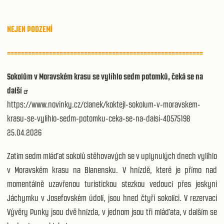
NEJEN PODZEMÍ
========================================================
Sokolům v Moravském krasu se vylíhlo sedm potomků, čeká se na
další
https://www.novinky.cz/clanek/koktejl-sokolum-v-moravskem-
krasu-se-vylihlo-sedm-potomku-ceka-se-na-dalsi-40575198
25.04.2026
Zatím sedm mláďat sokolů stěhovavých se v uplynulých dnech vylíhlo
v Moravském krasu na Blanensku. V hnízdě, které je přímo nad
momentálně uzavřenou turistickou stezkou vedoucí přes jeskyni
Jáchymku v Josefovském údolí, jsou hned čtyři sokolíci. V rezervaci
Vývěry Punky jsou dvě hnízda, v jednom jsou tři mláďata, v dalším se