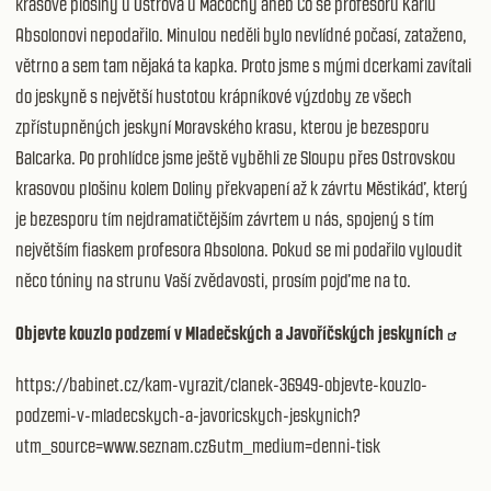
krasové plošiny u Ostrova u Macochy aneb Co se profesoru Karlu
Absolonovi
nepodařilo
. Minulou neděli bylo nevlídné počasí, zataženo,
větrno a sem tam nějaká ta kapka. Proto jsme s mými dcerkami zavítali
do jeskyně s největší hustotou krápníkové výzdoby ze všech
zpřístupněných jeskyní Moravského krasu, kterou je bezesporu
Balcarka. Po prohlídce jsme ještě vyběhli ze Sloupu přes Ostrovskou
krasovou plošinu kolem Doliny překvapení až k závrtu Městikáď, který
je bezesporu tím nejdramatičtějším závrtem u nás, spojený s tím
největším fiaskem profesora Absolona. Pokud se mi podařilo vyloudit
něco tóniny na strunu Vaší zvědavosti, prosím pojďme na to.
Objevte kouzlo podzemí v Mladečských a Javoříčských jeskyních
https://babinet.cz/kam-vyrazit/clanek-36949-objevte-kouzlo-
podzemi-v-mladecskych-a-javoricskych-jeskynich?
utm_source=www.seznam.cz&utm_medium=denni-tisk