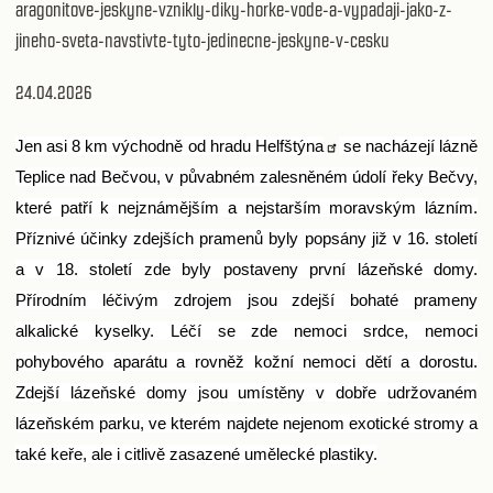
aragonitove-jeskyne-vznikly-diky-horke-vode-a-vypadaji-jako-z-
jineho-sveta-navstivte-tyto-jedinecne-jeskyne-v-cesku
24.04.2026
Jen asi 8 km východně od hradu
Helfštýna
se nacházejí lázně
Teplice nad Bečvou, v půvabném zalesněném údolí řeky Bečvy,
které patří k nejznámějším a nejstarším moravským lázním.
Příznivé účinky zdejších pramenů byly popsány již v 16. století
a v 18. století zde byly postaveny první lázeňské domy.
Přírodním léčivým zdrojem jsou zdejší bohaté prameny
alkalické kyselky. Léčí se zde nemoci srdce, nemoci
pohybového aparátu a rovněž kožní nemoci dětí a dorostu.
Zdejší lázeňské domy jsou umístěny v dobře udržovaném
lázeňském parku, ve kterém najdete nejenom exotické stromy a
také keře, ale i citlivě zasazené umělecké plastiky.