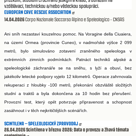
průzkum, studium či ochranu jeskyní a krasu, s důrazem na
vzdělávací, technickou a/nebo vědeckou spolupráci.
EUROPEAN CAVE RESCUE ASSOCIATION
14.04.2026
Corpo Nazionale Soccorso Alpino e Speleologico - CNSAS
Ani sníh nezastaví kouzelnou pomoc. Na Voragine della Ciuaiera,
na území Ormea (provincie Cuneo), v nadmo
ské výšce 2 099
ř
metr
, bylo simulováno zotavení zran
ného speleologa v
ů
ě
extrémních zimních podmínkách. Patnáct technik
alpské a
ů
speleologické záchraná
e se na sn
hu, s lyží a obuví, bez
ř
ě
jakékoliv letecké podpory vyjelo 12 kilometr
. Operace zahrnovala
ů
rekuperaci z hloubky -100 metr
, p
ekonání obzvlášt
složitých
ů
ř
ě
studní a trakt
a byla dokon
ena za 10 hodin bez p
erušení.
ů
č
ř
Provozní test, který op
t potvrzuje p
ipravenost a schopnost
ě
ř
zasáhnout i v t
ch nejkriti
t
jších scéná
ích.
ě
č
ě
ř
SCINTILENA – SPELEOLOGICKÝ ZPRAVODAJ
26.04.2026
Scintilena v březnu 2026: Data o provozu a žhavá témata
speleologie