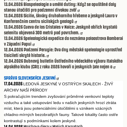
13.04.2026
Biospeleologie a umělé dutiny: Když se opuštěné doly
stanou útočišti pro podzemní divokou zvěř
13.04.2026
Sicílie, škváry druhohorního hřebene a jeskyně Lauro v
Konferenčním centru sicilských geologů
13.04.2026
Cueva de los Cristales v Naice: Jeskyně obřích krystalů
selenitu objevená 300 metrů pod povrchem.
13.04.2026
Speleologická expedice do neznáma poloostrova Bomberai
v Západní Papui
12.04.2026
Podzemí Perugie: Dva dny městské speleologie uprostřed
tisíciletí skryté historie.
12.04.2026
Dubnový bulletin Ústředního vědeckého výboru Italského
alpského klubu (CAI) z roku 2026 hovoří o jeskyních (ale nejen o
SPRÁVA SLOVENSKÝCH JESKYNÍ
17.04.2026
LEDOVÁ JESKYN
V OSTRÝCH SKALECH - ŽIVÝ
Ě
ARCHIV NAŠÍ P
ÍRODY
Ř
S pokra
ujícím trendem zvyšování pr
m
rné venkovní teploty
č
ů
ě
vzduchu a také ustupování ledu v našich jeskyních hrozí ztráta
míst, která jsou potenciálními úto
išt
mi s vznikem vzácných
č
ě
chladno-mírných bezobratlých fauny. Takové lokality
asto ost
e
č
ř
kontrastují s podmínkami kolem jeskyn
.
ě
14.04.2026
Mníchova diera v Malých Karpatoch