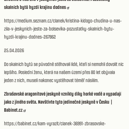
skalních bytů hyzdí krajinu dodnes
https://medium.seznam.cz/clanek/kristina-kidogo-chudina-u-nas-
zila-v-jeskynich-jeste-za-bolsevika-pozustatky-skalnich-bytu-
hyzdi-krajinu-dodnes-267862
25.04.2026
Do skalních bytů se původně stěhovali lidé, kteří si nemohli dovolit nic
lepšího. Poslední ženu, která na našem území přes 80 let obývala
jeden z nich, museli nakonec vystěhovat téměř násilím.
Zbrašovské aragonitové jeskyně vznikly díky horké vodě a vypadají
jako z jiného světa. Navštivte tyto jedinečné jeskyně v Česku |
Babinet.cz
https://babinet.cz/kam-vyrazit/clanek-36991-zbrasovske-