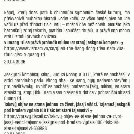
Nápoj, který dnes patří k oblíbeným symbolům české kultury, má
překvapivě hlubokou historii. Podle knihy Za vším hledej pivo ho lidé
vařili už před třinácti tisíci lety – možná dřív než chléb. Sloužilo jako
bezpečný zdroj tekutin, platidlo i součást rituálů. A právě ono mohlo
stát u zrodu prvních civilizací.
V Quang Tri se právě probudil milion let starý jeskynní komplex.
https://www.vietnam.vn/cs/quan-the-hang-dong-trieu-nam-vua-
thuc-giac-o-quang-tri
20.04.2026
Jeskynní komplexy Kling, Ruc Ca Roong a A Cu, které se nacházejí v
srdci národního parku Phong Nha - Ke Bang, byly nedávno otevřeny
pro návštěvníky. Uvnitř se nacházejí podzemní řeky, miliony let staré
stalaktity, stopy lidu Arem a sen o zelené turistice v pohraniční oblasti
Quang Tri.
Takový objev se stane jednou za život, jásají vědci. Tajemná jeskyně
pod hradem vydala 100 tisíc let staré tajemství
https://zpravy.tiscali.cz/takovy-objev-se-stane-jednou-za-zivot-
jasaji-vedci-tajemna-jeskyne-pod-hradem-vydala-100-tisic-let-
stare-tajemstvi-638228