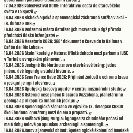
17.04.2026
PaleoFestival 2026: Interaktivní cesta do starověkého
světa v La Spezii
16.04.2026
Sicilská alpská a speleologická záchranná služba v akci –
16. dubna 2026
16.04.2026
Podzemní města listořezných mravenců: Když příroda
předchází lidské inženýrství
16.04.2026
Mesetaria 2026: 360° dokument o Cueva de la Galiana v
Cañón del Río Lobos
16.04.2026
Skalní kostely v Matera: tříletá dohoda mezi parkem a IUSE
v Turíně o evropském plánování.
16.04.2026
Jeskyně Rio Martino znovu otevírá své brány: jedno
jméno, dvě legendy a staletí historie.
16.04.2026
Cena France Habe 2026: Přijímání žádostí o ochranu krasu
a jeskyní je nyní otevřeno.
16.04.2026
Apulijský krasový aquifer v centru mezinárodní studie
16.04.2026
Asteroid nese jméno Riccarda Pozzobona, planetárního
geologa a průkopníka lunárních jeskyní
16.04.2026
Speleologická záchrana ve výcviku: IX. delegace CNSAS
školí budoucí operátory mezi dolem a propastí.
16.04.2026
Sněhové jámy Murgia: hypogea za chladného počasí od
malé doby ledové po apulskou archeologii a speleologii.
16.04.2026
Janov a janovská oblast: Speleologické školení od Isselské