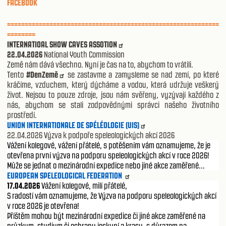
FACEBOOK
============================================================
========
INTERNATIOAL SHOW CAVES ASSOTION
22.04.2026
National Youth Commission
Země nám dává všechno. Nyní je čas na to, abychom to vrátili.
Tento
#DenZemě
se zastavme a zamysleme se nad zemí, po které
kráčíme, vzduchem, který dýcháme a vodou, která udržuje veškerý
život. Nejsou to pouze zdroje, jsou nám svěřeny, vyzývají každého z
nás, abychom se stali zodpovědnými správci našeho životního
prostředí.
UNION INTERNATIONALE DE SPÉLÉOLOGIE (UIS)
22.04.2026 Výzva k podpoře speleologických akcí 2026
Vážení kolegové, vážení přátelé, s potěšením vám oznamujeme, že je
otevřena první výzva na podporu speleologických akcí v roce 2026!
Může se jednat o mezinárodní expedice nebo jiné akce zaměřené...
EUROPEAN SPELEOLOGICAL FEDERATION
17.04.2026
Vážení kolegové, milí přátelé,
S radostí vám oznamujeme, že Výzva na podporu speleologických akcí
v roce 2026 je otevřena!
Příštěm mohou být mezinárodní expedice či jiné akce zaměřené na