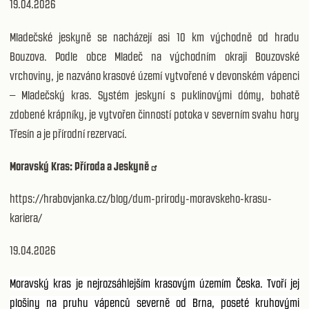
19.04.2026
Mladečské jeskyně se nacházejí asi 10 km východně od hradu
Bouzova. Podle obce Mladeč na východním okraji Bouzovské
vrchoviny, je nazváno krasové území vytvořené v devonském vápenci
– Mladečský kras. Systém jeskyní s puklinovými dómy, bohatě
zdobené krápníky, je vytvořen činností potoka v severním svahu hory
Třesín a je přírodní rezervací.
Moravský Kras: Příroda a Jeskyně
https://hrabovjanka.cz/blog/dum-prirody-moravskeho-krasu-
kariera/
19.04.2026
Moravský kras je nejrozsáhlejším krasovým územím Česka. Tvoří jej
plošiny na pruhu vápenců severně od Brna, poseté kruhovými