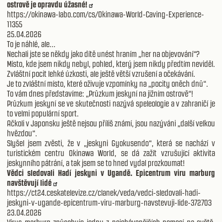
ostrově je opravdu úžasné!
https://okinawa-labo.com/cs/Okinawa-World-Caving-Experience-
11355
25.04.2026
To je náhlé, ale...
Nechali jste se někdy jako dítě unést hraním „her na objevování“?
Místo, kde jsem nikdy nebyl, pohled, který jsem nikdy předtím neviděl.
Zvláštní pocit lehké úzkosti, ale ještě větší vzrušení a očekávání.
Je to zvláštní místo, které oživuje vzpomínky na „pocity oněch dnů“.
To vám dnes představíme: „Průzkum jeskyní na jižním ostrově“!
Průzkum jeskyní se ve skutečnosti nazývá speleologie a v zahraničí je
to velmi populární sport.
Ačkoli v Japonsku ještě nejsou příliš známí, jsou nazýváni „další velkou
hvězdou“.
Slyšel jsem zvěsti, že v „jeskyni Gyokusendo“, která se nachází v
turistickém centru Okinawa World, se dá zažít vzrušující aktivita
jeskynního pátrání, a tak jsem se to hned vydal prozkoumat!
Vědci sledovali Hadí jeskyni v Ugandě. Epicentrum viru marburg
navštěvují lidé
https://ct24.ceskatelevize.cz/clanek/veda/vedci-sledovali-hadi-
jeskyni-v-ugande-epicentrum-viru-marburg-navstevuji-lide-372703
23.04.2026