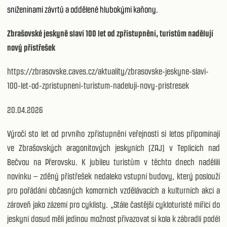
sníženinami závrtů a oddělené hlubokými kaňony.
Zbrašovské jeskyně slaví 100 let od zpřístupnění, turistům nadělují
nový přístřešek
https://zbrasovske.caves.cz/aktuality/zbrasovske-jeskyne-slavi-
100-let-od-zpristupneni-turistum-nadeluji-novy-pristresek
20.04.2026
Výročí sto let od prvního zpřístupnění veřejnosti si letos připomínají
ve Zbrašovských aragonitových jeskyních (ZAJ) v Teplicích nad
Bečvou na Přerovsku. K jubileu turistům v těchto dnech nadělili
novinku – zděný přístřešek nedaleko vstupní budovy, který poslouží
pro pořádání občasných komorních vzdělávacích a kulturních akcí a
zároveň jako zázemí pro cyklisty. „Stále častější cykloturisté mířící do
jeskyní dosud měli jedinou možnost přivazovat si kola k zábradlí podél