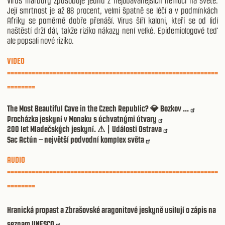
Virus marburg způsobuje jednu z nejobávanějších nemocí na světě.
Její smrtnost je až 88 procent, velmi špatně se léčí a v podmínkách
Afriky se poměrně dobře přenáší. Virus šíří kaloni, kteří se od lidí
naštěstí drží dál, takže riziko nákazy není velké. Epidemiologové teď
ale popsali nové riziko.
VIDEO
============================================================
========
The Most Beautiful Cave in the Czech Republic?
Bozkov ...
💎
Procházka jeskyní v Monaku s úchvatnými útvary
200 let Mladečských jeskyní.
| Události Ostrava
⚠
Sac Actún – největší podvodní komplex světa
AUDIO
============================================================
========
Hranická propast a Zbrašovské aragonitové jeskyně usilují o zápis na
seznam UNESCO