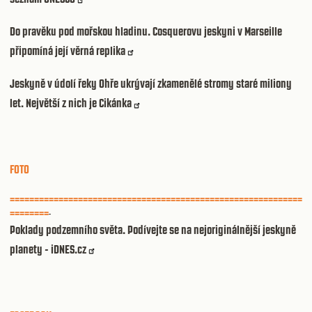
Do pravěku pod mořskou hladinu. Cosquerovu jeskyni v Marseille
připomíná její věrná replika
Jeskyně v údolí řeky Ohře ukrývají zkamenělé stromy staré miliony
let. Největší z nich je Cikánka
FOTO
============================================================
========
Poklady podzemního světa. Podívejte se na nejoriginálnější jeskyně
planety - iDNES.cz