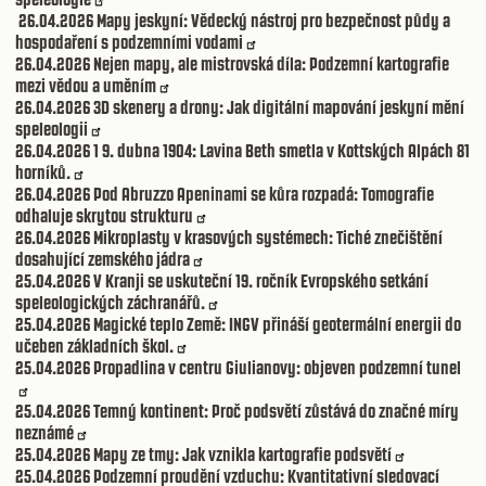
26.04.2026
Mapy jeskyní: Vědecký nástroj pro bezpečnost půdy a
hospodaření s podzemními vodami
26.04.2026
Nejen mapy, ale mistrovská díla: Podzemní kartografie
mezi vědou a uměním
26.04.2026
3D skenery a drony: Jak digitální mapování jeskyní mění
speleologii
26.04.2026
1 9. dubna 1904: Lavina Beth smetla v Kottských Alpách 81
horníků.
26.04.2026
Pod Abruzzo Apeninami se kůra rozpadá: Tomografie
odhaluje skrytou strukturu
26.04.2026
Mikroplasty v krasových systémech: Tiché znečištění
dosahující zemského jádra
25.04.2026
V Kranji se uskuteční 19. ročník Evropského setkání
speleologických záchranářů.
25.04.2026
Magické teplo Země: INGV přináší geotermální energii do
učeben základních škol.
25.04.2026
Propadlina v centru Giulianovy: objeven podzemní tunel
25.04.2026
Temný kontinent: Proč podsvětí zůstává do značné míry
neznámé
25.04.2026
Mapy ze tmy: Jak vznikla kartografie podsvětí
25.04.2026
Podzemní proudění vzduchu: Kvantitativní sledovací