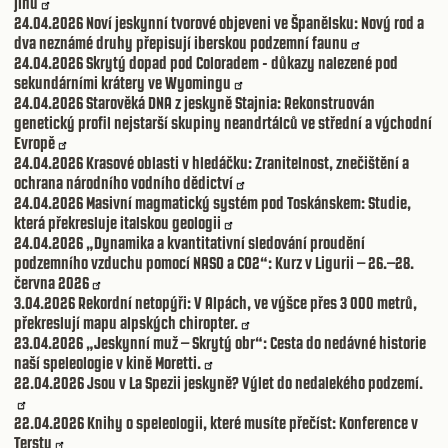
jihu
24.04.2026
Noví jeskynní tvorové objeveni ve Španělsku: Nový rod a
dva neznámé druhy přepisují iberskou podzemní faunu
24.04.2026
Skrytý dopad pod Coloradem - důkazy nalezené pod
sekundárními krátery ve Wyomingu
24.04.2026
Starověká DNA z jeskyně Stajnia: Rekonstruován
genetický profil nejstarší skupiny neandrtálců ve střední a východní
Evropě
24.04.2026
Krasové oblasti v hledáčku: Zranitelnost, znečištění a
ochrana národního vodního dědictví
24.04.2026
Masivní magmatický systém pod Toskánskem: Studie,
která překresluje italskou geologii
24.04.2026
„Dynamika a kvantitativní sledování proudění
podzemního vzduchu pomocí NASO a CO2“: Kurz v Ligurii – 26.–28.
června 2026
3.04.2026
Rekordní netopýři: V Alpách, ve výšce přes 3 000 metrů,
překreslují mapu alpských chiropter.
23.04.2026
„Jeskynní muž – Skrytý obr“: Cesta do nedávné historie
naší speleologie v kině Moretti.
22.04.2026
Jsou v La Spezii jeskyně? Výlet do nedalekého podzemí.
22.04.2026
Knihy o speleologii, které musíte přečíst: Konference v
Terstu