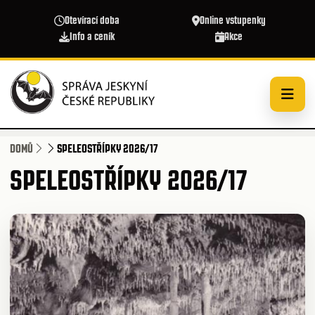
Přejít k hlavnímu obsahu
Otevírací doba
Online vstupenky
Info a ceník
Akce
DOMŮ
SPELEOSTŘÍPKY 2026/17
SPELEOSTŘÍPKY 2026/17