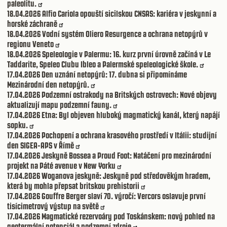
paleolitu.
18.04.2026
Alfio Cariola opouští sicilskou CNSAS: kariéra v jeskynní a
horské záchraně
18.04.2026
Vodní systém Oliero Resurgence a ochrana netopýrů v
regionu Veneto
18.04.2026
Speleologie v Palermu: 16. kurz první úrovně začíná v Le
Taddarite, Speleo Clubu Ibleo a Palermské speleologické škole.
17.04.2026
Den uznání netopýrů: 17. dubna si připomínáme
Mezinárodní den netopýrů.
17.04.2026
Podzemní ostrakody na Britských ostrovech: Nové objevy
aktualizují mapu podzemní fauny.
17.04.2026
Etna: Byl objeven hluboký magmatický kanál, který napájí
sopku.
17.04.2026
Pochopení a ochrana krasového prostředí v Itálii: studijní
den SIGEA-APS v Římě
17.04.2026
Jeskyně Bossea a Proud Foot: Natáčení pro mezinárodní
projekt na Páté avenue v New Yorku
17.04.2026
Woganova jeskyně: Jeskyně pod středověkým hradem,
která by mohla přepsat britskou prehistorii
17.04.2026
Gouffre Berger slaví 70. výročí: Vercors oslavuje první
tisícimetrový výstup na světě
17.04.2026
Magmatické rezervoáry pod Toskánskem: nový pohled na
geotermální potenciál a podzemní zdroje