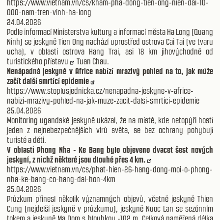
https://www.vietnam.vn/cs/kham-pha-dong-tien-ong-nien-dai-10-
000-nam-tren-vinh-ha-long
24.04.2026
Podle informací Ministerstva kultury a informací města Ha Long (Quang
Ninh) se jeskyně Tien Ong nachází uprostřed ostrova Cai Tai (ve tvaru
ucha), v oblasti ostrova Hang Trai, asi 18 km jihovýchodně od
turistického
přístavu
Tuan Chau.
Nenápadná jeskyně v Africe nabízí mrazivý pohled na to, jak může
začít další smrtící epidemie
https://www.stoplusjednicka.cz/nenapadna-jeskyne-v-africe-
nabizi-mrazivy-pohled-na-jak-muze-zacit-dalsi-smrtici-epidemie
25.04.2026
Monitoring ugandské jeskyně ukázal, že na místě, kde netopýři hostí
jeden z nejnebezpečnějších virů světa, se bez ochrany pohybují
turisté a děti.
V oblasti Phong Nha - Ke Bang bylo objeveno dvacet šest nových
jeskyní, z nichž některé jsou dlouhé přes 4 km.
https://www.vietnam.vn/cs/phat-hien-26-hang-dong-moi-o-phong-
nha-ke-bang-co-hang-dai-hon-4km
25.04.2026
Průzkum přinesl několik významných objevů, včetně jeskyně Thien
Cung (nejdelší jeskyně v průzkumu), jeskyně Nuoc Lan se sezónním
tokem a jeskyně Ma Dom s hloubkou -102 m. Celková naměřená délka