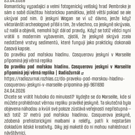
23.04.2026
Romanticky vypadající a velmi fotogenický velšský hrad Pembroke je
sám o sobě důležitou historickou památkou, ještě větší poklad se ale
ukrýval pod ním. O jeskyni Wogan se ví už dávno, jenže když
viktoriánští archeologové přišli s tím, že všechno, co jeskyně skrývala,
už našli a objevili, nemohli být dál od pravdy. Když se totiž vědci nyní
vrátili s moderním vybavením, zjistili, že jeskyně skrývá zcela
nedotčené vrstvy sedimentů, které fungují jako prakticky dokonalá
časová kapsle.
Do pravěku pod mořskou hladinu. Cosquerovu jeskyni v Marseille
připomíná její věrná replika
Do pravěku pod mořskou hladinu. Cosquerovu jeskyni v Marseille
připomíná její věrná replika | Radiožurnál
https://radiozurnal.rozhlas.cz/do-praveku-pod-morskou-hladinu-
cosquerovu-jeskyni-v-marseille-pripomina-jeji-9611690
24.04.2026
Chcete se vrátit hluboko do minulosti? Vydejte se do Marseille, kde si
můžete prohlédnout věrnou repliku pravěké jeskyně. Ta skutečná byla
objevena náhodou a kvůli své poloze zůstává veřejnosti nepřístupná –
leží totiž 37 metrů pod mořskou hladinou. Cosquerova jeskyně,
zdobená prehistorickými malbami a reliéfy, patří k nejstarším
dokladům lidské kreativity. Díky její maketě do ní mohou nahlédnout i
návštěvníci.