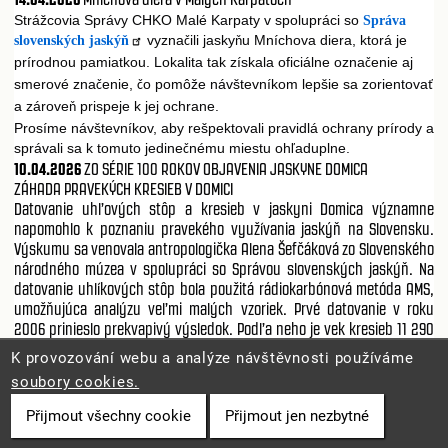
Strážcovia Správy CHKO Malé Karpaty v spolupráci so
Správa
vyzna
ili jasky
u Mníchova diera, ktorá je
slovenských jaskýň
č
ň
prírodnou pamiatkou. Lokalita tak získala oficiálne ozna
enie aj
č
smerové zna
enie,
o pomôže návštevníkom lepšie sa zorientova
č
č
ť
a zárove
prispeje k jej ochrane.
ň
Prosíme návštevníkov, aby rešpektovali pravidlá ochrany prírody a
správali sa k tomuto jedine
nému miestu oh
aduplne.
č
ľ
10.04.2026
ZO SÉRIE 100 ROKOV OBJAVENIA JASKYNE DOMICA
ZÁHADA PRAVEKÝCH KRESIEB V DOMICI
Datovanie uhľových stôp a kresieb v jaskyni Domica významne
napomohlo k poznaniu pravekého využívania jaskýň na Slovensku.
Výskumu sa venovala antropologička Alena Šefčáková zo Slovenského
národného múzea v spolupráci so Správou slovenských jaskýň. Na
datovanie uhlíkových stôp bola použitá rádiokarbónová metóda AMS,
umožňujúca analýzu veľmi malých vzoriek. Prvé datovanie v roku
2006 prinieslo prekvapivý výsledok. Podľa neho je vek kresieb 11 290
– 11 200 rokov, teda patria do neskorého pleistocénu. Tento výsledok
K provozování webu a analýze návštěvnosti používáme
však zostal ojedinelý a nepodarilo sa ho následne potvrdiť. Významne
soubory cookies.
však predbieha neolitické osídlenie Domice, počiatky ktorého ktoré
datujeme približne od polovice 6. tisícročia p. n. l. Kto je teda autorom
Přijmout všechny cookie
Přijmout jen nezbytné
kresieb v Domici, ak nie jej dobre známi obyvatelia v neolite?