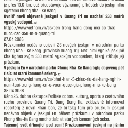
je přes 13,6 km, což představuje významný přírůstek do jeskynního
systému Phong Nha - Ke Bang.
Uvnitř nově objevené jeskyně v Quang Tri se nachází 350 metrů
vysoký vodopád.
https://www.vietnam.vn/cs/ben-trong-hang-dong-moi-co-thac-
nuoc-cao-350-m-o-quang-tri
27.04.2026
Průzkumníci nedávno objevili 26 nových jeskyní v národním parku
Phong Nha - Ke Bang (provincie Quang Tri). Mezi nimi vyniká jeskyně
Cha Ngheo svým 350 metrů vysokým vodopádem, který ztěžuje její
průzkum.
V jeskyni En v národním parku Phong Nha-Ke Bang byly objeveny pět
tisíc let staré kamenné sekery.
https://www.vietnam.vn/cs/phat-hien-5-chiec-riu-da-hang-nghin-
nam-tuoi-trong-hang-en-o-vuon-quoc-gia-phong-nha-ke-bang
25.04.2026
Ráno 25. dubna zástupce ředitele odboru kultury, sportu a cestovního
ruchu provincie Quang Tri, Dang Dong Ha, exkluzivně informoval
reportéry z novin Nhan Dan, že britský tým pro průzkum jeskyní
nedávno objevil v jeskyni En během průzkumu v národním parku
Phong Nha-Ke Bang mnoho tisíc let starých kamenných seker.
Tajemný svět dřímající pod zemí! Prozkoumávání jeskyní na jižním