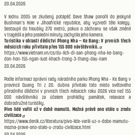
20.04.2026
V lednu 2005 se zkušený potápěč Dave Shaw ponořil do jeskyně
Bushman’s Hole v Jihoafrické republice, aby vyzvedl tělo kolegy.
Sestoupil do hloubky 270 metrů, pokus o záchranu se však změnil
v tragédii a jeho poslední minuty zachytila jeho kamera.
Turistika v oblasti dědictví Phong Nha – Ke Bang: V prvních třech
měsících roku přivítalo přes 155 000 návštěvníků.
https://www.vietnam.vn/cs/du-lich-di-san-phong-nha-ke-bang-
don-hon-155-ngan-luot-khach-trong-3-thang-dau-nam
20.04.2026
Podle informací správní rady národního parku Phong Nha - Ke Bang v
provincii Quang Tri z 20. dubna přivítalo toto místo světového
přírodního dědictví v prvních třech měsících roku 2026 více než 155
000 návštěvníků za účelem prohlídky památek, relaxace a
dobrodružné turistiky.
Pivo lidé vařili už v době mamutů. Možná právě ono stálo u zrodu
civilizace
https://www.denik.cz/literatura/pivo-lide-varili-uz-v-dobe-mamutu-
mozna-prave-ono-stalo-u-zrodu-civilizace.html
20.04.2026