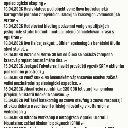
speleologické skupiny
16.04.2026
Masiv Matese pod objektivem: Nová hydrologická
kartografie jednoho z největších italských krasových vodonosných
vrstev
16.04.2026
Modelování hladiny podzemní vody v apulijských
jeskyních: studie hodnotí limity a potenciál modelování krasu s
využitím
16.04.2026
Dva tisíce jeskyní: „Bible“ speleologů z benátské Giulie
slaví sto let.
16.04.2026
Pozzo del Merro: 30 km od Říma se nachází zatopená
krasová propast bez známého dna.
15.04.2026
Jeskyně Falvaterra: Hasiči provádějí výcvik SAF v aktivním
podzemním prostředí
15.04.2026
Velež 2026: Na bosenském vápencovém masivu začíná
velká mezinárodní speleologická expedice.
15.04.2026
Jihoafrická republika: 220 000 let starý kamenolom
přepisuje historii lidského chování.
15.04.2026
Pařížské katakomby se znovu otevřely a znovu rozpoutají
etickou debatu o zacházení s lidskými ostatky v kulturních a
vědeckých
15.04.2026
Národní workshop o netopýrech v parku Lucretili
Mountains: začíná školení o pokynech ISPRA