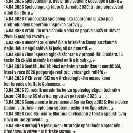
15.04.2026
Speleotoscana, dvě online setkání: Geoscope a LiDAR
14.04.2026
Speleologický tábor Cittareale 2026: tři dny objevování
údolí San Rufo
14.04.2026
Francouzská speleologická záchranná služba pod
drobnohledem Generální inspekce správy
14.04.2026
Vrtání do nitra sopek: Vědci se poprvé snaží studovat
živoucí magma zevnitř.
14.04.2026
Descent 309: Nové číslo britského časopisu zkoumá
nejhlubší a nejpůsobivější jeskyně na planetě.
14.04.2026
Zimní speleologická záchrana v propadlišti Ciuaiera: 15
techniků CNSAS statečně zdolává sníh a hloubky.
14.04.2026
Soutěž „Reliéf: Mezi uměním a technikou“: soutěž SSI,
která v roce 2026 podporuje restituci vrácených reliéfů
14.04.2026
V Chiavari (GE) se v Archeologickém muzeu koná
konference o kultuře Golasecca.
13.04.2026
79. ročník národního kurzu speleologických technik v
Laziu: CAI Rome GS otevírá registraci na ročník 2026.
13.04.2026
Campamento Internacional Garma Ciega 2026: Dva měsíce
bádání v druhém nejdelším systému jeskyní ve Španělsku.
13.04.2026
Zrod Stillicidio: Skupina speleologů z Terstu spouští svůj
nový online zpravodaj.
13.04.2026
Netopýři v jeskyních: Strategie opožděného oplodnění
představuje výzvu pro britské sezóny