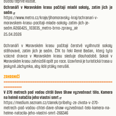
budou teprve klubat.
Ochranáři v Moravském krasu počítají mladé sokoly, zatím jich je
sedm
https://www.metro.cz/kraje/jihomoravsky-kraj/ochranari-v-
moravskem-krasu-pocitaji-mlade-sokoly-zatim-jich-je-
sedm.A260425_103035_metro-brno-zpravy_air
25.04.2026
Ochranáři v Moravském krasu počítají čerstvě vylíhnuté sokoly
stěhovavé, zatím jich je sedm. ČTK to řekl René Bedan, který tyto
vzácné dravce v Moravském krasu sleduje dlouhodobě. Sokoli v
Moravském krasu zahnízdili opět po roce. Uzavřená je turistická trasa u
jeskyně Jáchymka, aby lidé ptáky nerušili.
ZAHRANIČÍ
============================================================
==========
V 270 metrech pod vodou chtěl Dave Shaw vyzvednout tělo. Kamera
na helmě natočila jeho vlastní smrt
https://medium.seznam.cz/clanek/pribehy-ze-zivota-v-270-
metrech-pod-vodou-chtel-dave-shaw-vyzvednout-telo-kamera-na-
helme-natocila-jeho-vlastni-smrt-266346