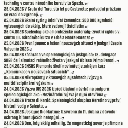
techniky v centru národního kurzu v La Spezia.
25.04.2026
V Gruta del Toro, sto let po Casteretu: podvodní průzkum
se vrací do Pyrenejí.
25.04.2026
Skalní rytiny údolí Val Camonica: 300 000 symbolů
vytesaných do skály, které vzdorují tisíciletím
25.04.2026
Speleologické a horolezecké materiály: životní cyklus v
centru III. národního kurzu v Erbě a Monte Marenzo
25.04.2026
První pomoc a řešení nouzových situací v jeskyni Casola
Valsenio 2026
25.04.2026
Záchrana ve speleologických jeskyních: 12. delegace
SAER čelí simulaci reálného života v jeskyni Abisso Primo Peroni.
25.04.2026
CNSAS Piemonte školí novináře: je zahájen kurz
„Komunikace v nouzových situacích“.
25.04.2026
Mikroplasty v krasových systémech: výzvy a
multidisciplinární výzkum
24.04.2026
Výzva UIS 2026 k předkládání návrhů na podporu
speleologických akcí: Mezinárodní výzva je nyní otevřena
24.04.2026
Trozze di Nardò: Speleologická skupina Neretino vypráví
historii vody v Salentu.
24.04.2026
Jeskyně Rio Martino: Uzavřeno do 11. dubna z důvodu
ochrany hibernujících netopýrů.
24.04.2026
Den, kdy skály odhalily, že magnetický sever je přímo na