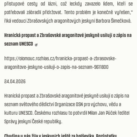
přístupové cesty od lázní, což leckdy zavazelo lidem, kteří se
potřebovali zábradlí přidržovat. Tento problém je konečně vyřešen,“
říká vedoucí Zbrašovských aragonitových jeskyní Barbora Šimečková.
Hranická propast a Zbrašovské aragonitové jeskyně usilují o zápis na
seznam UNESCO
https://olomouc.rozhlas.cz/hranicka-propast-a-zbrasovske-
aragonitove-jeskyne-usiluji-o-zapis-na-seznam-9611800
24.04.2026
Hranická propast a Zbrašovské aragonitové jeskyně usilují o zápis na
seznam světového dědictví Organizace OSN pro výchovu, vědu a
kulturu UNESCO. Českému rozhlasu to potvrdil Milan Jan Půček ředitel
Správy jeskyní České republiky.
Chudina u nás žila v jeskyních ještě za bolševika. Pozůstatky