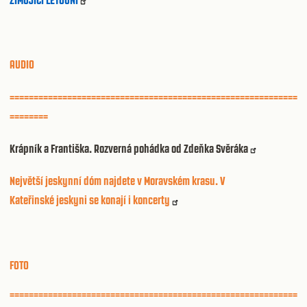
AUDIO
============================================================
========
Krápník a Františka. Rozverná pohádka od Zdeňka Svěráka
Největší jeskynní dóm najdete v Moravském krasu. V
Kateřinské jeskyni se konají i koncerty
FOTO
============================================================