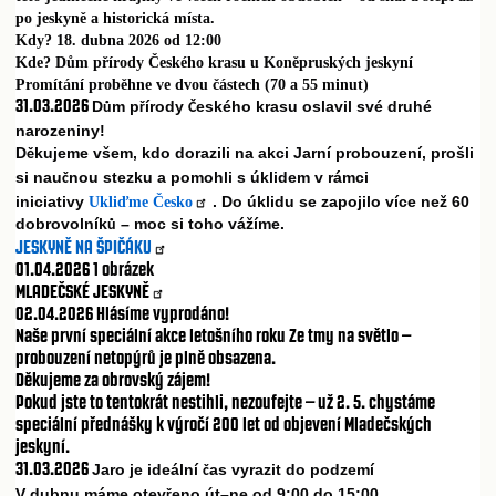
po jeskyně a historická místa.
Kdy? 18. dubna 2026 od 12:00
Kde? Dům přírody Českého krasu u Koněpruských jeskyní
Promítání proběhne ve dvou částech (70 a 55 minut)
31.03.2026
D
m p
írody
eského krasu oslavil své druhé
ů
ř
Č
narozeniny!
D
kujeme všem, kdo dorazili na akci Jarní probouzení, prošli
ě
si nau
nou stezku a pomohli s úklidem v rámci
č
iniciativy
. Do úklidu se zapojilo více než 60
Ukliďme Česko
dobrovolník
– moc si toho vážíme.
ů
JESKYNĚ NA ŠPIČÁKU
01.04.2026
1 obrázek
MLADEČSKÉ JESKYNĚ
02.04.2026
Hlásíme vyprodáno!
Naše první speciální akce letošního roku Ze tmy na světlo –
probouzení netopýrů je plně obsazena.
Děkujeme za obrovský zájem!
Pokud jste to tentokrát nestihli, nezoufejte – už 2. 5. chystáme
speciální přednášky k výročí 200 let od objevení Mladečských
jeskyní
.
31.03.2026
Jaro je ideální
as vyrazit do podzemí
č
V dubnu máme otev
eno út–ne od 9:00 do 15:00
ř