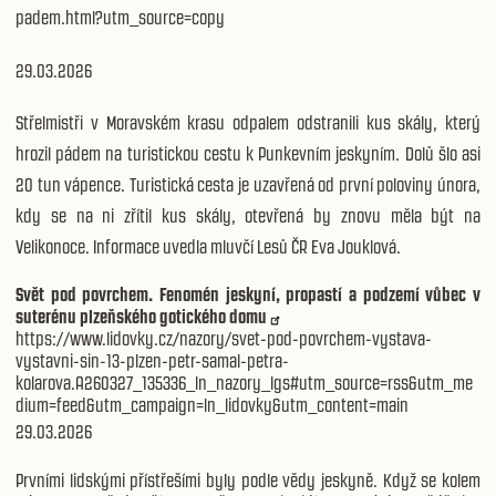
padem.html?utm_source=copy
29.03.2026
Střelmistři v Moravském krasu odpalem odstranili kus skály, který
hrozil pádem na turistickou cestu k Punkevním jeskyním. Dolů šlo asi
20 tun vápence. Turistická cesta je uzavřená od první poloviny února,
kdy se na ni zřítil kus skály, otevřená by znovu měla být na
Velikonoce. Informace uvedla mluvčí Lesů ČR Eva Jouklová.
Svět pod povrchem. Fenomén jeskyní, propastí a podzemí vůbec v
suterénu plzeňského gotického domu
https://www.lidovky.cz/nazory/svet-pod-povrchem-vystava-
vystavni-sin-13-plzen-petr-samal-petra-
kolarova.A260327_135336_ln_nazory_lgs#utm_source=rss&utm_me
dium=feed&utm_campaign=ln_lidovky&utm_content=main
29.03.2026
Prvními lidskými přístřešími byly podle vědy jeskyně. Když se kolem