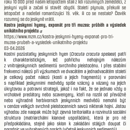
roku 10 000 před naším letopočtem stali z lidí rozumných zemědělci, z
jeskyní vyšli a začali si stavět obydlí. Staletí plynula, překulil se
letopočet a nadešel romantizující 19. věk. A co se nestalo? Člověk
rozumný se do jeskyně vrátil.
Kostra jeskynní hyeny, exponát pro tři muzea: průběh a výsledek
unikátního projektu
https://www.mzm.cz/kostra-jeskynni-hyeny-exponat-pro-tri-
muzea-prubeh-a-vysledek-unikatniho-projektu
03-04.2026
Kostní pozůstatky jeskynních hyen (
Crocuta crocuta spelaea
) patří
k charakteristickým, leč pohříchu nehojným nálezům
z vnitrojeskynních sedimentů svrchního pleistocénu. I přes stabilní
frekvenci nálezů při výzkumech ve dvacátém a jednadvacátém století
je celkový počet nálezů (kostí a jejich fragmentů) v porovnání
s například jeskynními medvědy spíše vzácný a vázaný na jejich
úkrytovou a potravní strategii, jakož i na fakt, že se jednalo vždy o
vrcholové predátory nebo scavengery, kteří na rozdíl od převážně
nebo výhradně herbivorních jeskynních medvědů nemohli být
v cenóze velkých svrchně pleistocenních savců nikterak hojní. Jistou
výhodou zde naopak může být zjevná teritorialita a rozvinutá sociální
struktura (matriarchální klanové uspořádání), která je pro ně
předpokládána, stejně jako sklon k zakládání stálých doupat či
porodnic ve vyhrabaných norách (včetně jeskynních sedimentů).