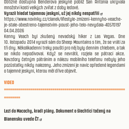
Obtížně dostupná Benderova jeskyně poblíž San Antonia ukrývala
množství kostí velkých zvířat z doby ledové.
Vyrazil hledat tajemnou jeskyni, už jej nikdy nespatřili
https://www.novinky.cz/clanek/lifestyle-zmizeni-kennyho-veache-
je-stale-obestreno-tajemstvim-poust-jeho-telo-nevydala-40570197
04.04.2026
Kenny Veach byl zkušený nevadský hiker z Las Vegas. Dne
10. listopadu 2014 vyrazil sám do Sheep Mountains s tím, že se vrátí za
tři dny. Několikadenní treky pouští pro něj byly denním chlebem, a tak
se nikdo nepodivoval. Když se nevrátil, rozjela se pátrací akce.
Navzdory četným pátráním a nálezu mobilního telefonu nebyly jeho
pozůstatky nikdy nalezeny. Jeho zmizení je navíc opředené legendami
o tajemné jeskyni, kterou měl dříve objevit.
VIDEO
============================================================
========
Lezl do Macochy, kradl plány. Dokument o šlechtici točený na
Blanensku uvede ČT