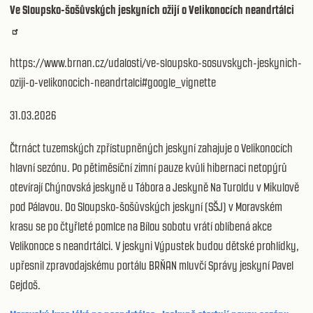
Ve Sloupsko-šošůvských jeskyních ožijí o Velikonocích neandrtálci
https://www.brnan.cz/udalosti/ve-sloupsko-sosuvskych-jeskynich-
oziji-o-velikonocich-neandrtalci#google_vignette
31.03.2026
Čtrnáct tuzemských zpřístupněných jeskyní zahajuje o Velikonocích
hlavní sezónu. Po pětiměsíční zimní pauze kvůli hibernaci netopýrů
otevírají Chýnovská jeskyně u Tábora a Jeskyně Na Turoldu v Mikulově
pod Pálavou. Do Sloupsko-šošůvských jeskyní (SŠJ) v Moravském
krasu se po čtyřleté pomlce na Bílou sobotu vrátí oblíbená akce
Velikonoce s neandrtálci. V jeskyni Výpustek budou dětské prohlídky,
upřesnil zpravodajskému portálu BRŇAN mluvčí Správy jeskyní Pavel
Gejdoš.