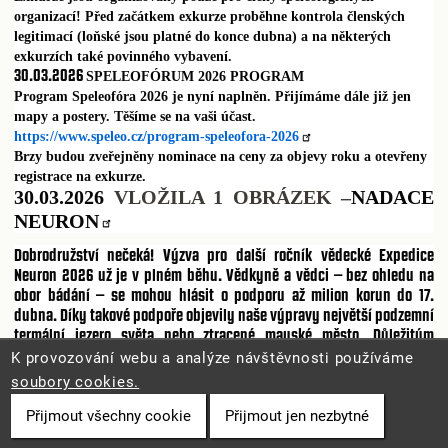
organizací! Před začátkem exkurze proběhne kontrola členských
legitimací (loňské jsou platné do konce dubna) a na některých
exkurzích také povinného vybavení.
30.03.2026
SPELEOFÓRUM 2026 PROGRAM
Program Speleofóra 2026 je nyní naplněn. Přijímáme dále již jen
mapy a postery. Těšíme se na vaši účast.
https://www.speleo.cz/program-speleofora-2026
Brzy budou zveřejněny nominace na ceny za objevy roku a otevřeny
registrace na exkurze.
30.03.2026
VLOŽILA 1 OBRÁZEK –
NADACE
NEURON
Dobrodružství nečeká! Výzva pro další ročník vědecké Expedice
Neuron 2026 už je v plném běhu. Vědkyně a vědci – bez ohledu na
obor bádání – se mohou hlásit o podporu až milion korun do 17.
dubna. Díky takové podpoře objevily naše výpravy největší podzemní
termální jezero světa nebo ztracené mayské město. Důležitým
výstupem Expedic Neuron bývají nejen vědecké výsledky, ale i
K provozování webu a analýze návštěvnosti používáme
atraktivní obrazový anebo filmový materiál. Proto je již tradičním
soubory cookies.
mediálním partnerem televizní stanice Prima Zoom. Více informací
najdete zde:
https://zoom.iprima.cz/cestov.../expedice-neuron-
Přijmout všechny cookie
Přijmout jen nezbytné
2026-506987