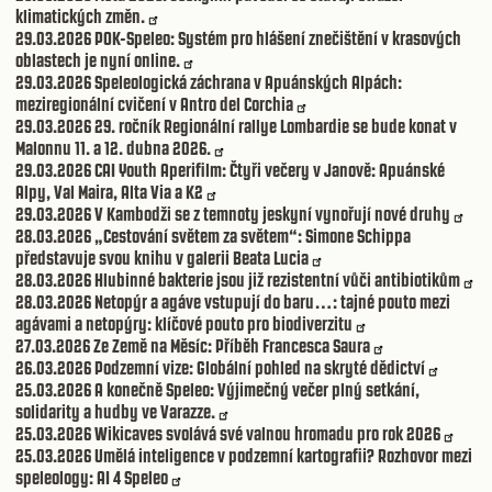
klimatických změn.
29.03.2026
POK-Speleo: Systém pro hlášení znečištění v krasových
oblastech je nyní online.
29.03.2026
Speleologická záchrana v Apuánských Alpách:
meziregionální cvičení v Antro del Corchia
29.03.2026
29. ročník Regionální rallye Lombardie se bude konat v
Malonnu 11. a 12. dubna 2026.
29.03.2026
CAI Youth Aperifilm: Čtyři večery v Janově: Apuánské
Alpy, Val Maira, Alta Via a K2
29.03.2026
V Kambodži se z temnoty jeskyní vynořují nové druhy
28.03.2026
„Cestování světem za světem“: Simone Schippa
představuje svou knihu v galerii Beata Lucia
28.03.2026
Hlubinné bakterie jsou již rezistentní vůči antibiotikům
28.03.2026
Netopýr a agáve vstupují do baru…: tajné pouto mezi
agávami a netopýry: klíčové pouto pro biodiverzitu
27.03.2026
Ze Země na Měsíc: Příběh Francesca Saura
26.03.2026
Podzemní vize: Globální pohled na skryté dědictví
25.03.2026
A konečně Speleo: Výjimečný večer plný setkání,
solidarity a hudby ve Varazze.
25.03.2026
Wikicaves svolává své valnou hromadu pro rok 2026
25.03.2026
Umělá inteligence v podzemní kartografii? Rozhovor mezi
speleology: AI 4 Speleo