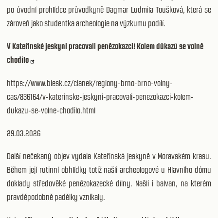
po úvodní prohlídce průvodkyně Dagmar Ludmila Toušková, která se
zároveň jako studentka archeologie na výzkumu podílí.
V Kateřinské jeskyni pracovali penězokazci! Kolem důkazů se volně
chodilo
https://www.blesk.cz/clanek/regiony-brno-brno-volny-
cas/836164/v-katerinske-jeskyni-pracovali-penezokazci-kolem-
dukazu-se-volne-chodilo.html
29.03.2026
Další nečekaný objev vydala Kateřinská jeskyně v Moravském krasu.
Během její rutinní obhlídky totiž našli archeologové u Hlavního dómu
doklady středověké penězokazecké dílny. Našli i balvan, na kterém
pravděpodobně padělky vznikaly.