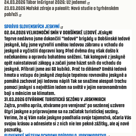
24.03.2026
Tábor InGrigna! 2026: Už jedeme!
23.03.2026
Mořské zdroje a paleolit: Nová studie o tyrhénském
pobřeží
SPRÁVA SLOVENSKÝCH JESKYNÍ
02.04.2026
VELIKONOČNÍ SNÍH V DOBŠÍNSKÉ LEDOVÉ JEskyNI
Teprve nedávno jsme dokončili "ledové" brigády u Dobšinské ledové
jeskyně, kdy jsme vytvořili umělou ledovou zábranu u vchodu do
jeskyně a vyčistili dopravní kory Před dvěma dny však došlo k
nečekanému a opravdu bohatému sněžení. Tak kolegové z jeskyně
opět nainstalovali zákopy a začali jsme házet sníh do vchodu do
jeskyně. Přibrali jsme asi 60 kubíků. Proč to děláme? Umělá ledová
hmota u vstupu do jeskyně zlepšuje tepelnou rovnováhu jeskyně a
pomáhá zachovat její ledovou náplň Tak se snažíme alespoň trochu
pomoci jeskyni s největším ledem na světě v jejím nerovnoměrném
boji s měnícím se klimatem.
31.03.2026
OTVÁRAME TURISTICKÚ SEZÓNU V JASKYNIACH
Zajtra, prvého apríla, otvárame pre verejnosť po sezónnej uzávere
štyri jaskyne a pripravujeme sa na začiatok turistickej sezóny.
Veríme, že aj Vám naše jaskyne poodhalia svoje tajomstvá, očaria Vás
svojou krásou a odnesiete si z nich nie len pekné zážitky, ale aj nové
poznatky.
SLOVENSKÉ MÚZEUM OCHRANY PRÍRODY A JASKYNIARSTVA