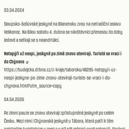
03.04.2024
Sloupsko-šošůvské jeskyně na Blanensku zvou na netradiční oslavu
Velikonoc. Na Bílou sobotu 4. dubna se návštěvníci přenesou do doby
ledové a setkají se s neandrtálci.
Netopýři už nespí, jeskyně po zimě znovu otevírají. Turisté se vrací i
do Chýnova
https://budejcka.drbna.cz/z-kraje/taborsko/48295-netopyri-uz-
nespi-jeskyne-po-zime-znovu-oteviraji-turiste-se-vraci-i-do-
chynova.html?utm_source=copy
04.04.2026
Po zimní pauze se znovu otevírají zpřístupněné jeskyně po celém
Česku. Mezi nimi i Chýnovská jeskyně u Tábora, která patří k těm