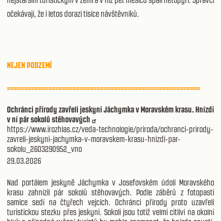
nejstarším turistickým v zemi a v níž pět měsíců spali netopýři. Správci
očekávají, že i letos dorazí tisíce návštěvníků.
NEJEN PODZEMÍ
========================================================
Ochránci přírody zavřeli jeskyni Jáchymka v Moravském krasu. Hnízdí
v ní pár sokolů stěhovavých
https://www.irozhlas.cz/veda-technologie/priroda/ochranci-prirody-
zavreli-jeskyni-jachymka-v-moravskem-krasu-hnizdi-par-
sokolu_2603290952_vno
29.03.2026
Nad portálem jeskyně Jáchymka v Josefovském údolí Moravského
krasu zahnízil pár sokolů stěhovavých. Podle záběrů z fotopasti
samice sedí na čtyřech vejcích. Ochránci přírody proto uzavřeli
turistickou stezku přes jeskyni. Sokoli jsou totiž velmi citliví na okolní