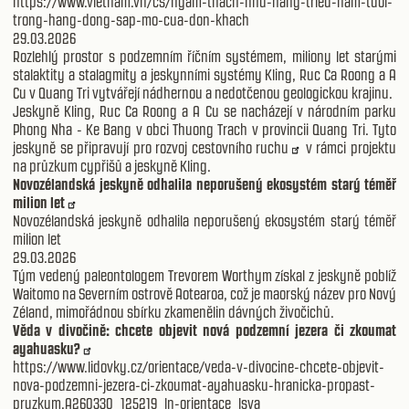
https://www.vietnam.vn/cs/ngam-thach-nhu-hang-trieu-nam-tuoi-
trong-hang-dong-sap-mo-cua-don-khach
29.03.2026
Rozlehlý prostor s podzemním říčním systémem, miliony let starými
stalaktity a stalagmity a jeskynními systémy Kling, Ruc Ca Roong a A
Cu v Quang Tri vytvářejí nádhernou a nedotčenou geologickou krajinu.
Jeskyně Kling, Ruc Ca Roong a A Cu se nacházejí v národním parku
Phong Nha - Ke Bang v obci Thuong Trach v provincii Quang Tri. Tyto
jeskyně se připravují pro rozvoj
cestovního ruchu
v rámci projektu
na průzkum cypřišů a jeskyně Kling.
Novozélandská jeskyně odhalila neporušený ekosystém starý téměř
milion let
Novozélandská jeskyně odhalila neporušený ekosystém starý téměř
milion let
29.03.2026
Tým vedený paleontologem Trevorem Worthym získal z jeskyně poblíž
Waitomo na Severním ostrově Aotearoa, což je maorský název pro Nový
Zéland, mimořádnou sbírku zkamenělin dávných živočichů.
Věda v divočině: chcete objevit nová podzemní jezera či zkoumat
ayahuasku?
https://www.lidovky.cz/orientace/veda-v-divocine-chcete-objevit-
nova-podzemni-jezera-ci-zkoumat-ayahuasku-hranicka-propast-
pruzkum.A260330_125219_ln-orientace_lsva