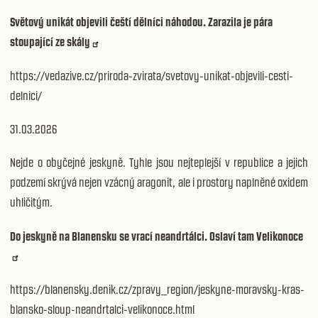
Světový unikát objevili čeští dělníci náhodou. Zarazila je pára
stoupající ze skály
https://vedazive.cz/priroda-zvirata/svetovy-unikat-objevili-cesti-
delnici/
31.03.2026
Nejde o obyčejné jeskyně. Tyhle jsou nejteplejší v republice a jejich
podzemí skrývá nejen vzácný aragonit, ale i prostory naplněné oxidem
uhličitým.
Do jeskyně na Blanensku se vrací neandrtálci. Oslaví tam Velikonoce
https://blanensky.denik.cz/zpravy_region/jeskyne-moravsky-kras-
blansko-sloup-neandrtalci-velikonoce.html