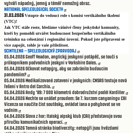
vytváří nápadný, jemný a téměř nemožný obraz.
NATIONAL SPELEOLOGICAL SOCIETY
31.03.2026
Vstupte do vedoucí role s komisí vertikálního školení
(VTC)!
Jak VTC stále roste, hledáme vášnivé členy jeskyňské komunity,
kteří by pomohli utvářet budoucnost bezpečného vertikálního
tréninku na celostátní i regionální úrovni. Pokud jste připraveni se
více zapojit, tohle je vaše příležitost.
SCINTILENA – SPELEOLOGICKÝ ZPRAVODAJ
05.04.2026
Geoff Yeadon, anglický jeskynní potápěč, se loučí s
průkopníkem podvodních jeskyní v Yorkshire Dales.
05.04.2026
Očkovat netopýry, aby se zabránilo budoucím
pandemiím?
05.04.2026
Medikalizované zotavení v jeskyních: CNSAS testuje nová
řešení v Antro del Corchia.
05.04.2026
Andy '89: 7 000 kilometrů dobrodružství podél Kordiller
04.04.2026
Nechte se unášet proudem: Se 7. kurzem canyoningu CAI
Vicenza se naučíte číst soutěsky, ovládat lana a pohybovat se ve
vodním
04.04.2026
Slova z hor: Italský alpský klub (CAI) představuje svou
příručku komunikačních operací.
04.04.2026
Temná stránka biodiverzity: netopýři jsou hvězdami