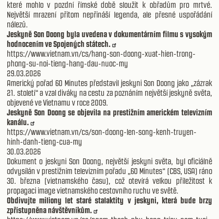
které mohlo v pozdní římské době sloužit k obřadům pro mrtvé.
Největší mrazení přitom nepřináší legenda, ale přesné uspořádání
nálezů.
Jeskyně Son Doong byla uvedena v dokumentárním filmu s vysokým
hodnocením ve Spojených státech.
https://www.vietnam.vn/cs/hang-son-doong-xuat-hien-trong-
phong-su-noi-tieng-hang-dau-nuoc-my
29.03.2026
Americký pořad 60 Minutes představil jeskyni Son Doong jako „zázrak
21. století“ a vzal diváky na cestu za poznáním největší jeskyně světa,
objevené ve Vietnamu v roce 2009.
Jeskyně Son Doong se objevila na prestižním americkém televizním
kanálu.
https://www.vietnam.vn/cs/son-doong-len-song-kenh-truyen-
hinh-danh-tieng-cua-my
30.03.2026
Dokument o jeskyni Son Doong, největší jeskyni světa, byl oficiálně
odvysílán v prestižním televizním pořadu „60 Minutes“ (CBS, USA) ráno
30. března (vietnamského času), což otevírá velkou příležitost k
propagaci image vietnamského cestovního ruchu ve světě.
Obdivujte miliony let staré stalaktity v jeskyni, která bude brzy
zpřístupněna návštěvníkům.