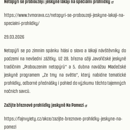
Netopýři se probouzejí: jeskyně lákají na speciální prohlídky
https://www.tvmorava.cz/netopyri-se-probouzeji-jeskyne-lakaji-na-
specialni-prohlidky/
29.03.2026
Netopýři se po zimním spánku hlásí o slovo a lákají návštěvníky do
podzemí na nevšední zážitky. Už 28. března ožijí Javoříčské jeskyně
tradičním „Probouzením netopýrů“ a 5. dubna navážou Mladečské
jeskyně programem „Ze tmy na světlo“, který nabídne tematické
prohlídky, odborné přednášky i pohled do výzkumu těchto tajemných
nočních savců.
Zažijte březnové prohlídky jeskyně Na Pomezí
https://fajnvylety.cz/akce/zazijte-breznove-prohlidky-jeskyne-na-
pomezi