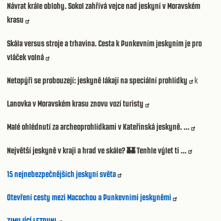
Návrat krále oblohy. Sokol zahřívá vejce nad jeskyní v Moravském
krasu
Skála versus stroje a trhavina. Cesta k Punkevním jeskyním je pro
vláček volná
Netopýři se probouzejí: jeskyně lákají na speciální prohlídky
k
Lanovka v Moravském krasu znovu vozí turisty
Malé ohlédnutí za archeoprohlídkami v Kateřinská jeskyně. ...
Největší jeskyně v kraji a hrad ve skále?
Tenhle výlet ti ...
🏰
15 nejnebezpečnějších jeskyní světa
Otevření cesty mezi Macochou a Punkevními jeskyněmi
ZIMUJÍCÍ LETOUNI