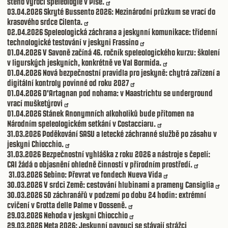
stého výročí speleologie v Pise.
03.04.2026
Skryté Bussento 2026: Mezinárodní průzkum se vrací do
krasového srdce Cilenta.
02.04.2026
Speleologická záchrana a jeskynní komunikace: třídenní
technologické testování v jeskyni Frassino
01.04.2026
V Savoně začíná 46. ročník speleologického kurzu: školení
v ligurských jeskyních, konkrétně ve Val Bormida.
01.04.2026
Nová bezpečnostní pravidla pro jeskyně: chytrá zařízení a
digitální kontroly povinné od roku 2027
01.04.2026
D'Artagnan pod nohama: v Maastrichtu se underground
vrací mušketýrovi
01.04.2026
Stánek Anonymních alkoholiků bude přítomen na
Národním speleologickém setkání v Costacciaru.
31.03.2026
Poděkování SASU a letecké záchranné službě po zásahu v
jeskyni Chiocchio.
31.03.2026
Bezpečnostní vyhláška z roku 2026 a nástroje s čepelí:
CAI žádá o objasnění ohledně činností v přírodním prostředí.
31.03.2026
Sebino: Převrat ve fondech Nueva Vida
30.03.2026
V srdci Země: cestování hlubinami a prameny Cansiglia
30.03.2026
50 záchranářů v podzemí po dobu 24 hodin: extrémní
cvičení v Grotta delle Palme v Dosseně.
29.03.2026
Nehoda v jeskyni Chiocchio
29.03.2026
Meta 2026: Jeskynní pavouci se stávají strážci