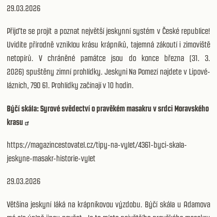
29.03.2026
Přijďte se projít a poznat největší jeskynní systém v České republice!
Uvidíte přírodně vzniklou krásu krápníků, tajemná zákoutí i zimoviště
netopírů. V chráněné památce jsou do konce března (31. 3.
2026) spuštěny zimní prohlídky. Jeskyni Na Pomezí najdete v Lipové-
lázních, 790 61. Prohlídky začínají v 10 hodin.
Býčí skála: Syrové svědectví o pravěkém masakru v srdci Moravského
krasu
https://magazincestovatel.cz/tipy-na-vylet/4361-byci-skala-
jeskyne-masakr-historie-vylet
29.03.2026
Většina jeskyní láká na krápníkovou výzdobu. Býčí skála u Adamova