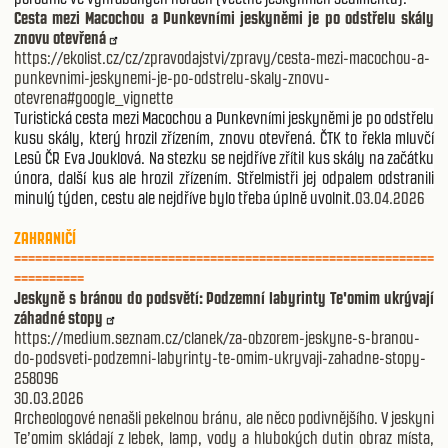
Cesta mezi Macochou a Punkevními jeskyněmi je po odstřelu skály
znovu otevřená
https://ekolist.cz/cz/zpravodajstvi/zpravy/cesta-mezi-macochou-a-
punkevnimi-jeskynemi-je-po-odstrelu-skaly-znovu-
otevrena#google_vignette
Turistická cesta mezi Macochou a Punkevními jeskyněmi je po odstřelu
kusu skály, který hrozil zřízením, znovu otevřená. ČTK to řekla mluvčí
Lesů ČR Eva Jouklová. Na stezku se nejdříve zřítil kus skály na začátku
února, další kus ale hrozil zřízením. Střelmistři jej odpalem odstranili
minulý týden, cestu ale nejdříve bylo třeba úplně uvolnit.
03.04.2026
ZAHRANIČÍ
============================================================
==========
Jeskyně s bránou do podsvětí: Podzemní labyrinty Te'omim ukrývají
záhadné stopy
https://medium.seznam.cz/clanek/za-obzorem-jeskyne-s-branou-
do-podsveti-podzemni-labyrinty-te-omim-ukryvaji-zahadne-stopy-
258096
30.03.2026
Archeologové nenašli pekelnou bránu, ale něco podivnějšího. V jeskyni
Te’omim skládají z lebek, lamp, vody a hlubokých dutin obraz místa,