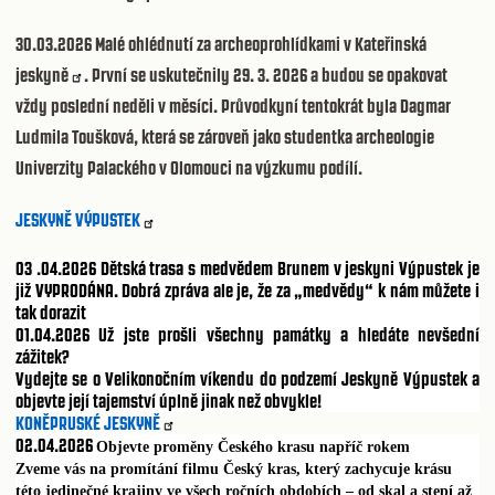
30.03.2026
Malé ohlédnutí za archeoprohlídkami v
Kateřinská
jeskyně
. První se uskutečnily 29. 3. 2026 a budou se opakovat
vždy poslední neděli v měsíci. Průvodkyní tentokrát byla Dagmar
Ludmila Toušková, která se zároveň jako studentka archeologie
Univerzity Palackého v Olomouci na výzkumu podílí.
JESKYNĚ VÝPUSTEK
03 .04.2026
Dětská trasa s medvědem Brunem v jeskyni Výpustek je
již VYPRODÁNA. Dobrá zpráva ale je, že za „medvědy“ k nám můžete i
tak dorazit
01.04.2026
Už jste prošli všechny památky a hledáte nevšední
zážitek?
Vydejte se o Velikonočním víkendu do podzemí Jeskyně Výpustek a
objevte její tajemství úplně jinak než obvykle!
KONĚPRUSKÉ JESKYNĚ
02.04.2026
Objevte proměny Českého krasu napříč rokem
Zveme vás na promítání filmu Český kras, který zachycuje krásu
této jedinečné krajiny ve všech ročních obdobích – od skal a stepí až