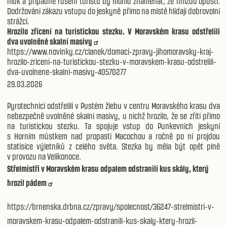
hluk a případné rušení turistů by mohlo znamenat, že hnízdo opustí.
Dodržování zákazu vstupu do jeskyně přímo na místě hlídají dobrovolní
strážci.
Hrozilo zřícení na turistickou stezku. V Moravském krasu odstřelili
dva uvolněné skalní masivy
https://www.novinky.cz/clanek/domaci-zpravy-jihomoravsky-kraj-
hrozilo-zriceni-na-turistickou-stezku-v-moravskem-krasu-odstrelili-
dva-uvolnene-skalni-masivy-40570277
29.03.2026
Pyrotechnici odstřelili v Pustém žlebu v centru Moravského krasu dva
nebezpečně uvolněné skalní masivy, u nichž hrozilo, že se zřítí přímo
na turistickou stezku. Ta spojuje vstup do Punkevních jeskyní
s Horním můstkem nad propastí Macochou a ročně po ní projdou
statisíce výletníků z celého světa. Stezka by měla být opět plně
v provozu na Velikonoce.
Střelmistři v Moravském krasu odpalem odstranili kus skály, který
hrozil pádem
https://brnenska.drbna.cz/zpravy/spolecnost/36247-strelmistri-v-
moravskem-krasu-odpalem-odstranili-kus-skaly-ktery-hrozil-