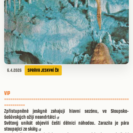
6.4.2026
SPRÁVA JESKYNÍ ČR
VIP
============================================================
==========
Zpřístupněné jeskyně zahajují hlavní sezónu, ve Sloupsko-
šošůvských ožijí neandrtálci
Světový unikát objevili čeští dělníci náhodou. Zarazila je pára
stoupající ze skály