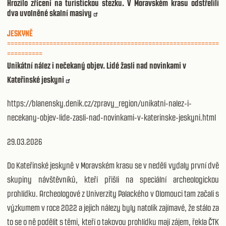
Hrozilo zřícení na turistickou stezku. V Moravském krasu odstřelili
dva uvolněné skalní masivy
JESKYNĚ
============================================================
==========
Unikátní nález i nečekaný objev. Lidé žasli nad novinkami v
Kateřinské jeskyni
https://blanensky.denik.cz/zpravy_region/unikatni-nalez-i-
necekany-objev-lide-zasli-nad-novinkami-v-katerinske-jeskyni.html
29.03.2026
Do Kateřinské jeskyně v Moravském krasu se v neděli vydaly první dvě
skupiny návštěvníků, kteří přišli na speciální archeologickou
prohlídku. Archeologové z Univerzity Palackého v Olomouci tam začali s
výzkumem v roce 2022 a jejich nálezy byly natolik zajímavé, že stálo za
to se o ně podělit s těmi, kteří o takovou prohlídku mají zájem, řekla ČTK