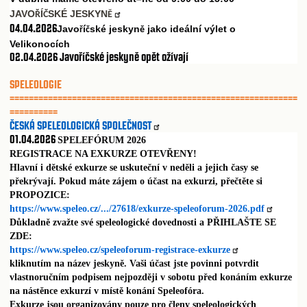
JAVO
Í
SKÉ JESKYN
Ř
Č
Ě
04.04.2026
Javo
í
ské jeskyn
jako ideální výlet o
ř
č
ě
Velikonocích
02.04.2026
Javoříčské jeskyně opět ožívají
SPELEOLOGIE
============================================================
==========
ČESKÁ SPELEOLOGICKÁ SPOLEČNOST
01.04.2026
SPELEFÓRUM 2026
REGISTRACE NA EXKURZE OTEVŘENY!
Hlavní i dětské exkurze se uskuteční v neděli a jejich časy se
překrývají. Pokud máte zájem o účast na exkurzi, přečtěte si
PROPOZICE:
https://www.speleo.cz/.../27618/exkurze-speleoforum-2026.pdf
Důkladně zvažte své speleologické dovednosti a PŘIHLAŠTE SE
ZDE:
https://www.speleo.cz/speleoforum-registrace-exkurze
kliknutím na název jeskyně. Vaši účast jste povinni potvrdit
vlastnoručním podpisem nejpozději v sobotu před konáním exkurze
na nástěnce exkurzí v místě konání Speleofóra.
Exkurze jsou organizovány pouze pro členy speleologických