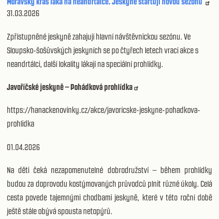
Moravský kras láká na neandrtálce. Jeskyně startují novou sezónu
31.03.2026
Zpřístupněné jeskyně zahajují hlavní návštěvnickou sezónu. Ve
Sloupsko-šošůvských jeskyních se po čtyřech letech vrací akce s
neandrtálci, další lokality lákají na speciální prohlídky.
Javoříčské jeskyně – Pohádková prohlídka
https://hanackenovinky.cz/akce/javoricske-jeskyne-pohadkova-
prohlidka
01.04.2026
Na děti čeká nezapomenutelné dobrodružství – během prohlídky
budou za doprovodu kostýmovaných průvodců plnit různé úkoly. Celá
cesta povede tajemnými chodbami jeskyně, které v této roční době
ještě stále obývá spousta netopýrů.