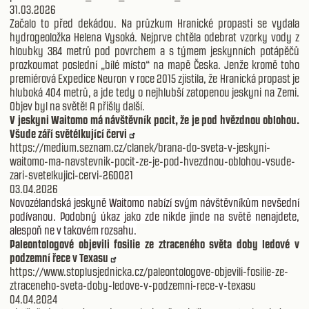
31.03.2026
Začalo to před dekádou. Na průzkum Hranické propasti se vydala
hydrogeoložka Helena Vysoká. Nejprve chtěla odebrat vzorky vody z
hloubky 384 metrů pod povrchem a s týmem jeskynních potápěčů
prozkoumat poslední „bílé místo“ na mapě Česka. Jenže kromě toho
premiérová Expedice Neuron v roce 2015 zjistila, že Hranická propast je
hluboká 404 metrů, a jde tedy o nejhlubší zatopenou jeskyni na Zemi.
Objev byl na světě! A přišly další.
V jeskyni Waitomo má návštěvník pocit, že je pod hvězdnou oblohou.
Všude září světélkující červi
https://medium.seznam.cz/clanek/brana-do-sveta-v-jeskyni-
waitomo-ma-navstevnik-pocit-ze-je-pod-hvezdnou-oblohou-vsude-
zari-svetelkujici-cervi-260021
03.04.2026
Novozélandská jeskyně Waitomo nabízí svým návštěvníkům nevšední
podívanou. Podobný úkaz jako zde nikde jinde na světě nenajdete,
alespoň ne v takovém rozsahu.
Paleontologové objevili fosilie ze ztraceného světa doby ledové v
podzemní řece v Texasu
https://www.stoplusjednicka.cz/paleontologove-objevili-fosilie-ze-
ztraceneho-sveta-doby-ledove-v-podzemni-rece-v-texasu
04.04.2024