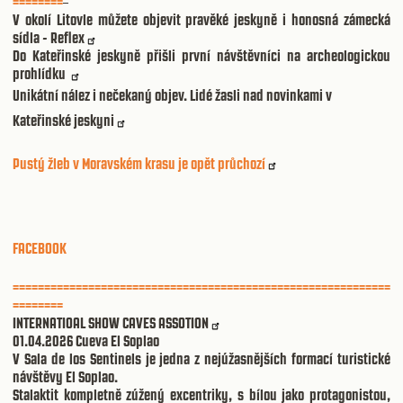
========
V okolí Litovle můžete objevit pravěké jeskyně i honosná zámecká
sídla - Reflex
Do Kateřinské jeskyně přišli první návštěvníci na archeologickou
prohlídku
Unikátní nález i nečekaný objev. Lidé žasli nad novinkami v
Kateřinské jeskyni
Pustý žleb v Moravském krasu je opět průchozí
FACEBOOK
============================================================
========
INTERNATIOAL SHOW CAVES ASSOTION
01.04.2026
Cueva El Soplao
V Sala de los Sentinels je jedna z nejúžasnějších formací turistické
návštěvy El Soplao.
Stalaktit kompletně zúžený excentriky, s bílou jako protagonistou,