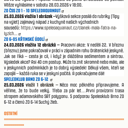
Vítěze vyhlásíme v sobotu 28.03.2026 v 18:00.
ZO ČSS ZO 1 - 10 SPELEOAQUANAUT
25.03.2026 vložila 1 obrázek –
Výšková sekce posílá do rubriky [Tipy
na výlet] zajímavý nápad z kuchyně našich východních
sousedů:
https://www.speleoaquanaut.cz/clanek-mala-fatra-na-
lyzich...
ZO 6-05 KŘTINSKÉ ÚDOLÍ
24.03.2026
vložila 12 obrázků –
Pracovní akce: V neděli 22. V březnu
(březnu) jsme pokračovali v práci v západním rohu Drátenické jeskyně.
Jak se říká – cesta je cíl, i když je dlážděna sedimentem a sintrou.
Výsledek akce? Asi 40 cm postup. Může to znít skromně nebo málo, ale
v jeskynních podmínkách je to dobrý výsledek! Děkuji všem, kteří se
zapojili – každá ruka se v jeskyni počítá. A pokračujeme dál! ️
SPELEOKLUB BRNO ZO 6-12
25.03.2026
vložil 1 obrázek –
Něco moc pěkného připravujeme. A
věříme, že to bude velký. Třeba za pár let…První provizorní trasa
stropem adamovského SRT polygonu. S podporou Speleoklub Brno ZO
6-12 a členů ZO 6-14 Suchý žleb.
OSTATNÍ
============================================================
==========