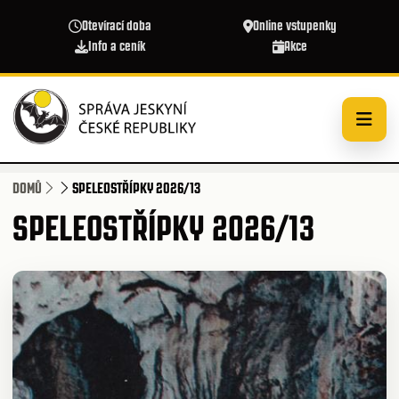
Přejít k hlavnímu obsahu
Otevírací doba
Online vstupenky
Info a ceník
Akce
DOMŮ
SPELEOSTŘÍPKY 2026/13
SPELEOSTŘÍPKY 2026/13