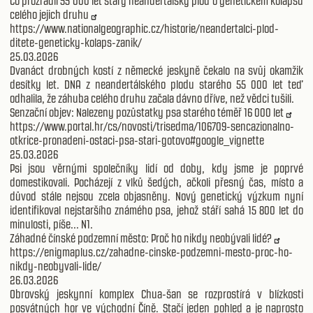
Co prozradil 55 000 let starý neandertálský plod o genetickém kolapsu
celého jejich druhu
https://www.nationalgeographic.cz/historie/neandertalci-plod-
ditete-geneticky-kolaps-zanik/
25.03.2026
Dvanáct drobných kostí z německé jeskyně čekalo na svůj okamžik
desítky let. DNA z neandertálského plodu starého 55 000 let teď
odhalila, že záhuba celého druhu začala dávno dříve, než vědci tušili.
Senzační objev: Nalezeny pozůstatky psa starého téměř 16 000 let
https://www.portal.hr/cs/novosti/trisedma/106709-sencazionalno-
otkrice-pronadeni-ostaci-psa-stari-gotovo#google_vignette
25.03.2026
Psi jsou věrnými společníky lidí od doby, kdy jsme je poprvé
domestikovali. Pocházejí z vlků šedých, ačkoli přesný čas, místo a
důvod stále nejsou zcela objasněny. Nový genetický výzkum nyní
identifikoval nejstaršího známého psa, jehož stáří sahá 15 800 let do
minulosti, píše... N1.
Záhadné čínské podzemní město: Proč ho nikdy neobývali lidé?
https://enigmaplus.cz/zahadne-cinske-podzemni-mesto-proc-ho-
nikdy-neobyvali-lide/
26.03.2026
Obrovský jeskynní komplex Chua-šan se rozprostírá v blízkosti
posvátných hor ve východní Číně. Stačí jeden pohled a je naprosto