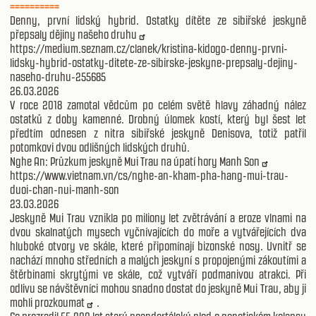
==========
Denny, první lidský hybrid. Ostatky dítěte ze sibiřské jeskyně
přepsaly dějiny našeho druhu
https://medium.seznam.cz/clanek/kristina-kidogo-denny-prvni-
lidsky-hybrid-ostatky-ditete-ze-sibirske-jeskyne-prepsaly-dejiny-
naseho-druhu-255685
26.03.2026
V roce 2018 zamotal vědcům po celém světě hlavy záhadný nález
ostatků z doby kamenné. Drobný úlomek kostí, který byl šest let
předtím odnesen z nitra sibiřské jeskyně Denisova, totiž patřil
potomkovi dvou odlišných lidských druhů.
Nghe An: Průzkum jeskyně Mui Trau na úpatí hory Manh Son
https://www.vietnam.vn/cs/nghe-an-kham-pha-hang-mui-trau-
duoi-chan-nui-manh-son
23.03.2026
Jeskyně Mui Trau vznikla po miliony let zvětrávání a eroze vlnami na
dvou skalnatých mysech vyčnívajících do moře a vytvářejících dva
hluboké otvory ve skále, které připomínají bizonské nosy. Uvnitř se
nachází mnoho středních a malých jeskyní s propojenými zákoutími a
štěrbinami skrytými ve skále, což vytváří podmanivou atrakci. Při
odlivu se návštěvníci mohou snadno dostat do jeskyně Mui Trau, aby
ji
mohli prozkoumat
.