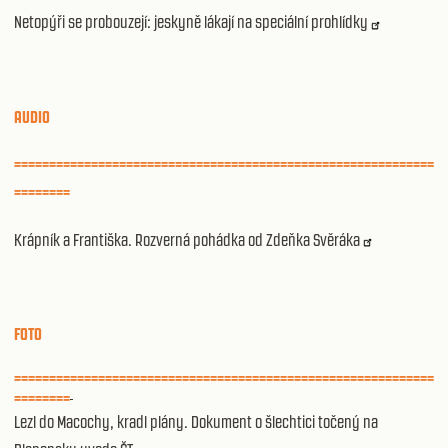
Netopýři se probouzejí: jeskyně lákají na speciální prohlídky
AUDIO
============================================================
========
Krápník a Františka. Rozverná pohádka od Zdeňka Svěráka
FOTO
============================================================
========
Lezl do Macochy, kradl plány. Dokument o šlechtici točený na