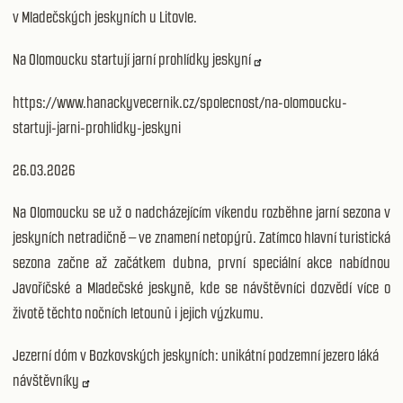
v Mladečských jeskyních u Litovle.
Na Olomoucku startují jarní prohlídky jeskyní
https://www.hanackyvecernik.cz/spolecnost/na-olomoucku-
startuji-jarni-prohlidky-jeskyni
26.03.2026
Na Olomoucku se už o nadcházejícím víkendu rozběhne jarní sezona v
jeskyních netradičně – ve znamení netopýrů. Zatímco hlavní turistická
sezona začne až začátkem dubna, první speciální akce nabídnou
Javoříčské a Mladečské jeskyně, kde se návštěvníci dozvědí více o
životě těchto nočních letounů i jejich výzkumu.
Jezerní dóm v Bozkovských jeskyních: unikátní podzemní jezero láká
návštěvníky