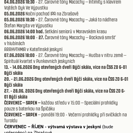
04.06.2026 18:30
- 27. Čarovné tóny Macochy – Intimity s klavírem
Vojtěch Dyk Ve Výpustku
05.06.2026
Noční pochod IPA na Zbrašově
05.06.2026
18:30 -
27. Čarovné tóny Macochy – Jaká to nádhera
Štefan Margita ve Výpustku
06.06.2026 14:00 hod.
Setkání seniorů v Moravském krasu
06.06.2026 18:00
-
27.
Čarovné tóny Macochy – Rocková smršť
v hlubinách
ARRHYTHMIA v Kateřinské jeskyni
07.06.2026 18:00
- 27. Čarovné tóny Macochy – Hudba v nitru země –
Spirituál kvartet v Punkevních jeskyních
13. - 14.06.2026 Dny otevřených dveří Býčí skála, více na ČSS ZO 6-01
Býčí skála
20. - 21.06.2026 Dny otevřených dveří Býčí skála, více na ČSS ZO 6-01
Býčí skála
27. - 28.06. 2026 Dny otevřených dveří Býčí skála, více na ČSS ZO 6-
01 Býčí skála
ČERVENEC – SRPEN –
každou středu v 15:00 – Speciální prohlídky
pouze s baterkou na Špičáku
ČERVENEC – SRPEN
– pondělí 19:00 - Večerní prohlídky při svíčkách na
Turoldu
ČERVENEC – ŘÍJEN -
výtvarná výstava v jeskyni
(bude
upřesněno) na Zbrašově