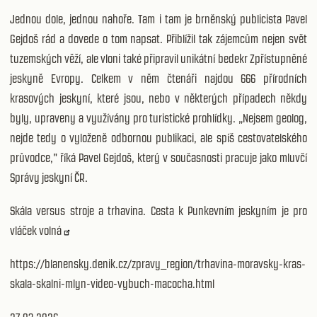
Jednou dole, jednou nahoře. Tam i tam je brněnský publicista Pavel
Gejdoš rád a dovede o tom napsat. Přiblížil tak zájemcům nejen svět
tuzemských věží, ale vloni také připravil unikátní bedekr Zpřístupněné
jeskyně Evropy. Celkem v něm čtenáři najdou 666 přírodních
krasových jeskyní, které jsou, nebo v některých případech někdy
byly, upraveny a využívány pro turistické prohlídky. „Nejsem geolog,
nejde tedy o vyloženě odbornou publikaci, ale spíš cestovatelského
průvodce," říká Pavel Gejdoš, který v současnosti pracuje jako mluvčí
Správy jeskyní ČR.
Skála versus stroje a trhavina. Cesta k Punkevním jeskyním je pro
vláček volná
https://blanensky.denik.cz/zpravy_region/trhavina-moravsky-kras-
skala-skalni-mlyn-video-vybuch-macocha.html