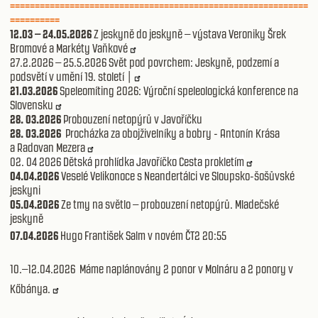
============================================================
==========
12.03 – 24.05.2026
Z jeskyně do jeskyně – výstava Veroniky Šrek
Bromové a Markéty Vaňkové
27.2.2026 – 25.5.2026 Svět pod povrchem: Jeskyně, podzemí a
podsvětí v umění 19. století |
21.03.2026
Speleomíting 2026: Výroční speleologická konference na
Slovensku
28. 03.2026
Probouzení netopýrů v Javoříčku
28. 03.2026
Procházka za obojživelníky a bobry - Antonín Krása
a Radovan Mezera
02. 04 2026 Dětská prohlídka Javoříčko Cesta prokletím
04.04.2026
Veselé Velikonoce s Neandertálci ve Sloupsko-šošůvské
jeskyni
05.04.2026
Ze tmy na světlo – probouzení netopýrů. Mladečské
jeskyně
07.04.2026
Hugo František Salm v novém ČT2 20:55
10.–12.04.2026 Máme naplánovány 2 ponor v Molnáru a 2 ponory v
Kőbánya.