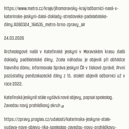
https://www.metro.cz/kraje/jihomoravsky-kraj/odbornici-nasli-v-
katerinske-jeskyni-dalsi-doklady-stredoveke-padelatelske-
dilny.A260324_164535_metro-brno-zpravy_air
24.03.2026
Archeologové našli v Kateřinské jeskyni v Moravském krasu další
doklady padělatelské dílny. Zcela náhodou je objevili při obhlídce
hlavního dómu, informovala Správa jeskyní ČR v tiskové zprávě. První
pozůstatky penězokazecké dílny z 15. století objevili odborníci už v
roce 2022.
Kateřinská jeskyně stále vydává nové objevy, popsal speleolog.
Zavedou nový prohlídkový okruh
https://zpravy.proglas.cz/udalosti/katerinska-jeskyne-stale-
vydava-nove-objevy-rika-speleolog-zavedou-novy-prohlidkovy-