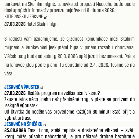
parkovat na Skalním mlýně. Lanovka od propasti Macocha bude podle
dostupných informací v provozu nejdříve od 2. dubna 2026.
KATEŘINSKÁ JESKYNĚ
27.03.2026
Hotel Skalní mlýn
S radostí vám oznamujeme, že sjízdnost komunikace mezi Skalním
mlýnem a Punkevními jeskyněmi byla v plném rozsahu obnovena.
Vláček tedy bude od soboty 28.3. 2026 opět jezdit bez omezení. Práce
na lanovce jdou podle plánu, tu spustíme od 2.4. 2026. Těšíme se na
vás!
JESKYNĚ VÝPUSTEK
27.03.2026
Hledáte program na velikonoční víkend?
Zkuste letos něco jiného než přeplněné trhy, vydejte se pod zem do
jeskyně Výpustek.
Od čtvrtka do neděle vás provedeme každých 30 minut! Stačí přijít a
vybrat si trasu
JESKYNĚ NA ŠPIČÁKU
25.03.2026
Tma, ticho, stálá teplota a dostatečná vlhkost – svět,
který může působit nehostinně, je pro některé drobné bezobratlé