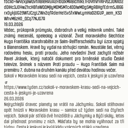
fbclid=IwY2xjawQvhXBleHRuA2FlbQIxMABicmlkETFOYmVrYXFYSzJONXd2
dDlHc3J0YwZhcHBfaWQQMjIyMDM5MTc4ODIwMDg5MgABHgfEdrm5JB66
rx0ykjUG29WTJCzgLZWx2qfRderHe15v5fxWwLymHaD2lGUP_aem_KS3
WhvM6zH0_QCq77NJG7A
19.03.2026
Vědec, průkopník průmyslu, dobrodruh a velký milovník umění. Také
známý mecenáš, speleolog a vizionář. Život moravského šlechtice
Hugo Františka starohraběte ze Salm-Reifferscheidtu byl úzce spjatý
s Blanenskem. Hravě by vydal na strhující román. Neustále šel, věrný
rodovému heslu, proti proudu. Jeho nevšední život zachytil režisér
Pavel Jirásek, který natočil dokument pro brněnské studio České
televize. Snímek s názvem Proti proudu – Hugo František Salm má
premiéru 7. dubna na druhém kanálu před devátou hodinou večer.
Sokoli v Moravském krasu sedí na vejcích, cesta k jeskyni je uzavřena
https://www.tyden.cz/sokoli-v-moravskem-krasu-sedi-na-vejcich-
cesta-k-jeskyni-je-uzavrena
26.03.2026
Nejrychlejší dravec planety se vrátil na Jáchymku. Sokoli stěhovaví
opět hnízdí v Moravském krasu – samice už týden sedí na čtyřech
vejcích. Sokolí pár střídá dvě hnízdiště u Jáchymky a Býčí skály, letos
dal přednost prvnímu z nich. Mláďata by se mohla vylíhnout za tři
týdny. Cesta k jeskyni je kvůli klidu vzácných ptáků uzavřena.