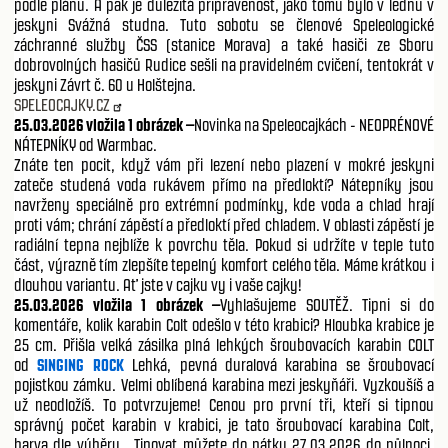
podle plánu. A pak je důležitá připravenost, jako tomu bylo v lednu v
jeskyni Svážná studna. Tuto sobotu se členové Speleologické
záchranné služby ČSS (stanice Morava) a také hasiči ze Sboru
dobrovolných hasičů Rudice sešli na pravidelném cvičení, tentokrát v
jeskyni Závrt č. 60 u Holštejna.
SPELEOCAJKY.CZ
25.03.2026 vložila 1 obrázek –
Novinka na Speleocajkách - NEOPRÉNOVÉ
NÁTEPNÍKY od Warmbac.
Znáte ten pocit, když vám při lezení nebo plazení v mokré jeskyni
zateče studená voda rukávem přímo na předloktí? Nátepníky jsou
navrženy speciálně pro extrémní podmínky, kde voda a chlad hrají
proti vám; chrání zápěstí a předloktí před chladem. V oblasti zápěstí je
radiální tepna nejblíže k povrchu těla. Pokud si udržíte v teple tuto
část, výrazně tím zlepšíte tepelný komfort celého těla. Máme krátkou i
dlouhou variantu. Ať jste v cajku vy i vaše cajky!
25.03.2026 vložila 1 obrázek –
Vyhlašujeme SOUTĚŽ. Tipni si do
komentáře, kolik karabin Colt odešlo v této krabici? Hloubka krabice je
25 cm. Přišla velká zásilka plná lehkých šroubovacích karabin COLT
od
SINGING ROCK
Lehká, pevná duralová karabina se šroubovací
pojistkou zámku. Velmi oblíbená karabina mezi jeskyňáři. Vyzkoušíš a
už neodložíš. To potvrzujeme! Cenou pro první tři, kteří si tipnou
správný počet karabin v krabici, je tato šroubovací karabina Colt,
barva dle výběru . Tipovat můžete do pátku 27.03.2026 do půlnoci.