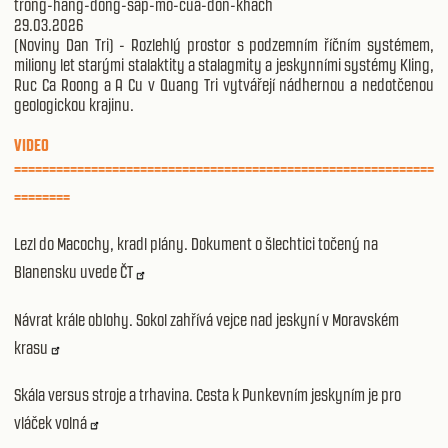
trong-hang-dong-sap-mo-cua-don-khach
29.03.2026
(Noviny Dan Tri) - Rozlehlý prostor s podzemním říčním systémem,
miliony let starými stalaktity a stalagmity a jeskynními systémy Kling,
Ruc Ca Roong a A Cu v Quang Tri vytvářejí nádhernou a nedotčenou
geologickou krajinu.
VIDEO
============================================================
========
Lezl do Macochy, kradl plány. Dokument o šlechtici točený na
Blanensku uvede ČT
Návrat krále oblohy. Sokol zahřívá vejce nad jeskyní v Moravském
krasu
Skála versus stroje a trhavina. Cesta k Punkevním jeskyním je pro
vláček volná