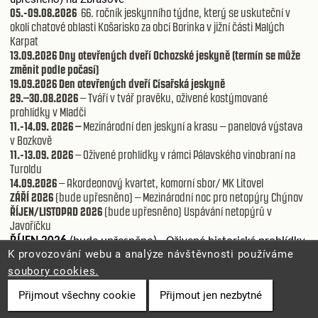
05.-09.08.2026
66. ročník jeskynního týdne, který se uskuteční v
okolí chatové oblasti Košarisko za obcí Borinka v jižní části Malých
Karpat
13.09.2026 Dny otevřených dveří Ochozské jeskyně (termín se může
změnit podle počasí)
19.09.2026 Den otevřených dveří Císařská jeskyně
29.–30.08.2026
– Tváří v tvář pravěku, oživené kostýmované
prohlídky v Mladči
11.-14.09. 2026 –
Mezinárodní den jeskyní a krasu – panelová výstava
v Bozkově
11.-13.09. 2026
– Oživené prohlídky v rámci Pálavského vinobraní na
Turoldu
14.09.2026
– Akordeonový kvartet, komorní sbor/ MK Litovel
ZÁŘÍ 2026
(bude upřesněno) – Mezinárodní noc pro netopýry Chýnov
ŘÍJEN/LISTOPAD 2026
(bude upřesněno) Uspávání netopýrů v
Javoříčku
ŘÍJEN 2026
(bude upřesněno) - Oživené historické prohlídky
K provozování webu a analýze návštěvnosti používáme
ve Sloupsko-šošůvské jeskyni
v
soubory cookies.
02.-05 10. 2026
Světový den geodiverzity –
panelová
výstava v Bozkově
Přijmout všechny cookie
Přijmout jen nezbytné
03.10.2026 -
Zahájení otužilecké sezony – FIDES Brno na Punkvě
10. - 11.10.2026 Dny otevřených dveří Amatérské jeskyně, rezervace