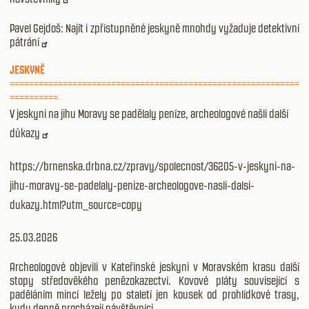
Pavel Gejdoš: Najít i zpřístupněné jeskyně mnohdy vyžaduje detektivní
pátrání
JESKYNĚ
============================================================
==========
V jeskyni na jihu Moravy se padělaly peníze, archeologové našli další
důkazy
https://brnenska.drbna.cz/zpravy/spolecnost/36205-v-jeskyni-na-
jihu-moravy-se-padelaly-penize-archeologove-nasli-dalsi-
dukazy.html?utm_source=copy
25.03.2026
Archeologové objevili v Kateřinské jeskyni v Moravském krasu další
stopy středověkého penězokazectví. Kovové pláty související s
paděláním mincí ležely po staletí jen kousek od prohlídkové trasy,
kudy denně procházejí návštěvníci.