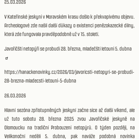
25.03.2026
V Kateřinské jeskyni v Moravském krasu došlo k překvapivému objevu.
Archeologové zde našli další důkazy o existenci penězokazecké dílny,
která zde fungovala pravděpodobně už v 15. století.
Javoříčští netopýři se probudí 28. března, mladečští letouni 5. dubna
https://hanackenovinky.cz/2026/03/javoricsti-netopyri-se-probudi-
28-brezna-mladecsti-letouni-5-dubna
26.03.2026
Hlavní sezóna zpřístupněných jeskyní začne sice až další víkend, ale
už tuto sobotu 28. března 2025 zvou Javoříčské jeskyně na
Olomoucku na tradiční Probouzení netopýrů. O týden později, na
Velikonoční neděli 5. dubna, pak naváže podobná novinka