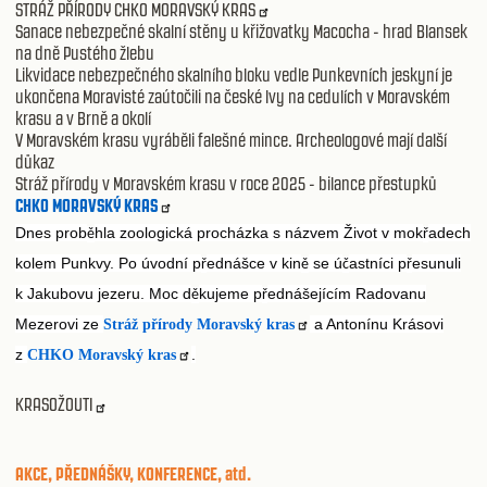
STRÁŽ PŘÍRODY CHKO MORAVSKÝ KRAS
Sanace nebezpečné skalní stěny u křižovatky Macocha - hrad Blansek
na dně Pustého žlebu
Likvidace nebezpečného skalního bloku vedle Punkevních jeskyní je
ukončena Moravisté zaútočili na české lvy na cedulích v Moravském
krasu a v Brně a okolí
V Moravském krasu vyráběli falešné mince. Archeologové mají další
důkaz
Stráž přírody v Moravském krasu v roce 2025 - bilance přestupků
CHKO MORAVSKÝ KRAS
Dnes prob
hla zoologická procházka s názvem Život v mok
adech
ě
ř
kolem Punkvy. Po úvodní p
ednášce v kin
se ú
astníci p
esunuli
ř
ě
č
ř
k Jakubovu jezeru. Moc d
kujeme p
ednášejícím Radovanu
ě
ř
Mezerovi ze
a Antonínu Krásovi
Stráž přírody Moravský kras
z
.
CHKO Moravský kras
KRASOŽOUTI
AKCE, PŘEDNÁŠKY, KONFERENCE, atd.