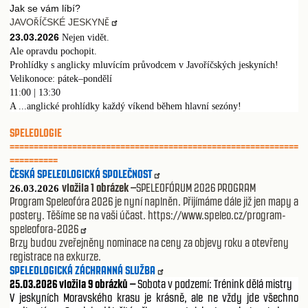
Jak se vám líbí?
JAVO
Í
SKÉ JESKYN
Ř
Č
Ě
23.03.2026
Nejen vidět.
Ale opravdu pochopit.
Prohlídky s anglicky mluvícím průvodcem v Javoříčských jeskyních!
Velikonoce: pátek–pondělí
11:00 | 13:30
A ...anglické prohlídky každý víkend během hlavní sezóny!
SPELEOLOGIE
============================================================
==========
ČESKÁ SPELEOLOGICKÁ SPOLEČNOST
vložila 1 obrázek –
SPELEOFÓRUM 2026 PROGRAM
26.03.2026
Program Speleofóra 2026 je nyní naplněn. Přijímáme dále již jen mapy a
postery. Těšíme se na vaši účast.
https://www.speleo.cz/program-
speleofora-2026
Brzy budou zveřejněny nominace na ceny za objevy roku a otevřeny
registrace na exkurze.
SPELEOLOGICKÁ ZÁCHRANNÁ SLUŽBA
25.03.2026 vložila 9 obrázků –
Sobota v podzemí: Trénink dělá mistry
V jeskyních Moravského krasu je krásně, ale ne vždy jde všechno