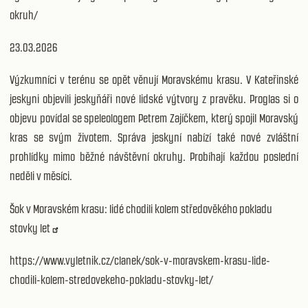
okruh/
23.03.2026
Výzkumníci v terénu se opět věnují Moravskému krasu. V Kateřinské
jeskyni objevili jeskyňáři nové lidské výtvory z pravěku. Proglas si o
objevu povídal se speleologem Petrem Zajíčkem, který spojil Moravský
kras se svým životem. Správa jeskyní nabízí také nové zvláštní
prohlídky mimo běžné návštěvní okruhy. Probíhají každou poslední
neděli v měsíci.
Šok v Moravském krasu: lidé chodili kolem středověkého pokladu
stovky let
https://www.vyletnik.cz/clanek/sok-v-moravskem-krasu-lide-
chodili-kolem-stredovekeho-pokladu-stovky-let/