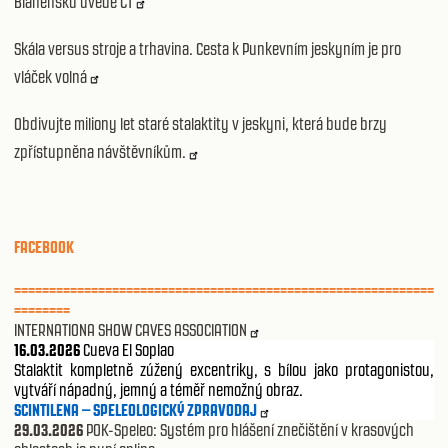
Blanensku uvede ČT
Skála versus stroje a trhavina. Cesta k Punkevním jeskyním je pro
vláček volná
Obdivujte miliony let staré stalaktity v jeskyni, která bude brzy
zpřístupněna návštěvníkům.
FACEBOOK
============================================================
========
INTERNATIONA SHOW CAVES ASSOCIATION
16.03.2026
Cueva El Soplao
Stalaktit kompletně zúžený excentriky, s bílou jako protagonistou,
vytváří nápadný, jemný a téměř nemožný obraz.
SCINTILENA – SPELEOLOGICKÝ ZPRAVODAJ
29.03.2026
POK-Speleo: Systém pro hlášení znečištění v krasových