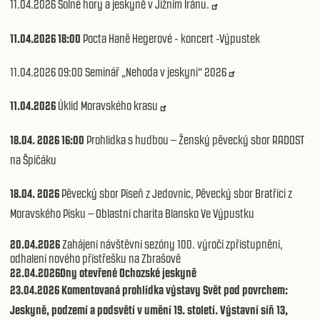
11.04.2026 Solné hory a jeskyně v Jižním Íránu.
11.04.2026 18:00
Pocta Haně Hegerové - koncert -Výpustek
11.04.2026 09:00 Seminář „Nehoda v jeskyni“ 2026
11.04.2026
Úklid Moravského krasu
18.04. 2026 16:00
Prohlídka s hudbou – Ženský pěvecký sbor RADOST
na Špičáku
18.04. 2026
Pěvecký sbor Píseň z Jedovnic, Pěvecký sbor Bratříci z
Moravského Písku – Oblastní charita Blansko Ve Výpustku
20.04.2026
Zahájení návštěvní sezóny 100. výročí zpřístupnění,
odhalení nového přístřešku na Zbrašově
22.04.2026Dny otevřené Ochozské jeskyně
23.04.2026 Komentovaná prohlídka výstavy Svět pod povrchem:
Jeskyně, podzemí a podsvětí v umění 19. století. Výstavní síň 13,