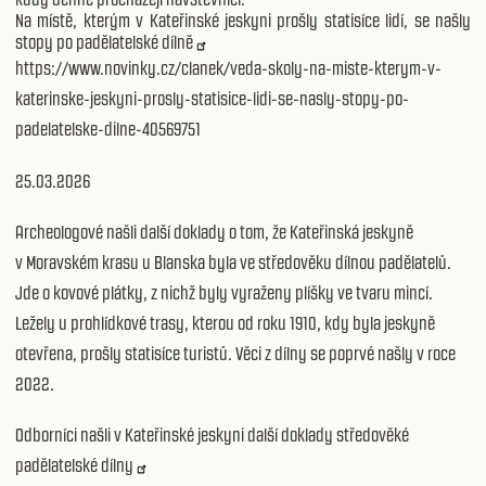
Na místě, kterým v Kateřinské jeskyni prošly statisíce lidí, se našly
stopy po padělatelské dílně
https://www.novinky.cz/clanek/veda-skoly-na-miste-kterym-v-
katerinske-jeskyni-prosly-statisice-lidi-se-nasly-stopy-po-
padelatelske-dilne-40569751
25.03.2026
Archeologové našli další doklady o tom, že Kateřinská jeskyně
v Moravském krasu u Blanska byla ve středověku dílnou padělatelů.
Jde o kovové plátky, z nichž byly vyraženy plíšky ve tvaru mincí.
Ležely u prohlídkové trasy, kterou od roku 1910, kdy byla jeskyně
otevřena, prošly statisíce turistů. Věci z dílny se poprvé našly v roce
2022.
Odborníci našli v Kateřinské jeskyni další doklady středověké
padělatelské dílny