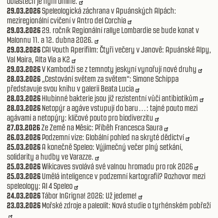
oblastech je nyní online.
29.03.2026
Speleologická záchrana v Apuánských Alpách:
meziregionální cvičení v Antro del Corchia
29.03.2026
29. ročník Regionální rallye Lombardie se bude konat v
Malonnu 11. a 12. dubna 2026.
29.03.2026
CAI Youth Aperifilm: Čtyři večery v Janově: Apuánské Alpy,
Val Maira, Alta Via a K2
29.03.2026
V Kambodži se z temnoty jeskyní vynořují nové druhy
28.03.2026
„Cestování světem za světem“: Simone Schippa
představuje svou knihu v galerii Beata Lucia
28.03.2026
Hlubinné bakterie jsou již rezistentní vůči antibiotikům
28.03.2026
Netopýr a agáve vstupují do baru…: tajné pouto mezi
agávami a netopýry: klíčové pouto pro biodiverzitu
27.03.2026
Ze Země na Měsíc: Příběh Francesca Saura
26.03.2026
Podzemní vize: Globální pohled na skryté dědictví
25.03.2026
A konečně Speleo: Výjimečný večer plný setkání,
solidarity a hudby ve Varazze.
25.03.2026
Wikicaves svolává své valnou hromadu pro rok 2026
25.03.2026
Umělá inteligence v podzemní kartografii? Rozhovor mezi
speleology: AI 4 Speleo
24.03.2026
Tábor InGrigna! 2026: Už jedeme!
23.03.2026
Mořské zdroje a paleolit: Nová studie o tyrhénském pobřeží