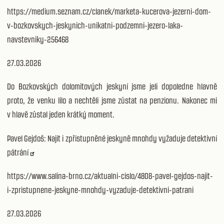
https://medium.seznam.cz/clanek/marketa-kucerova-jezerni-dom-
v-bozkovskych-jeskynich-unikatni-podzemni-jezero-laka-
navstevniky-256468
27.03.2026
Do Bozkovských dolomitových jeskyní jsme jeli dopoledne hlavně
proto, že venku lilo a nechtěli jsme zůstat na penzionu. Nakonec mi
v hlavě zůstal jeden krátký moment.
Pavel Gejdoš: Najít i zpřístupněné jeskyně mnohdy vyžaduje detektivní
pátrání
https://www.salina-brno.cz/aktualni-cislo/4808-pavel-gejdos-najit-
i-zpristupnene-jeskyne-mnohdy-vyzaduje-detektivni-patrani
27.03.2026