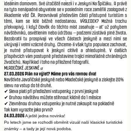
ideálním domovem. Své útočiště nalezli i v Jeskyni Na Špičáku. A právě
na tyto nenápadné obyvatele se v posledním roce zaměřili zoologové z
Akademie věd ČR. Porovnávali především části přístupné turistům s
těmi, kam se lidé běžně nedostanou. VÝSLEDEK? Možná trochu
překvapivý. I když člověk do těchto míst zasahuje – ať už pohybem
návštěvníků, osvětlením nebo údržbou – podzemí zůstává plné života.
Bezobratlí tu prospívají ve všech částech jeskyně a mezi nimi se
ukrývají i velmi vzácné druhy. Chceme-li však tyto populace zachovat,
je nutné přistupovat k jeskyni citlivě a ohleduplně. V dalších
příspěvcích vám postupně představíme trojici mimořádně chráněných
živočichů. Například i toho na přiložené fotografii.
MLADEČSKÉ JESKYNĚ
27.03.2026 Plán na výlet? Máme pro vás rovnou dva!
Navštivte Javoříčské jeskyně nebo Mladečské jeskyně a získejte 20%
slevu na vstup do té druhé.
Sleva platí při předložení vstupenky z první jeskyně
✔
Druhou návštěvu můžete stihnout klidně do 1 měsíce
✔
Zlevněnou druhou vstupenku je nutné zakoupit na pokladně
✔
Tak kam vyrazíte jako první?
24.03.2026
A ješt
jedna novinka!
ě
Po letech jsme se rozhodli obm
nit vizuál naší klasické turistické
ě
známky – a tady je její nová podoba.