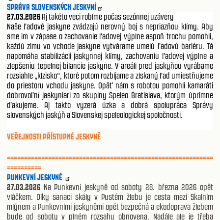
SPRÁVA SLOVENSKÝCH JESKYNÍ
27.03.2026
Aj takéto veci robíme počas sezónnej uzávery
Naše ľadové jaskyne zvádzajú nerovný boj s nepriazňou klímy. Aby
sme im v zápase o zachovanie ľadovej výplne aspoň trochu pomohli,
každú zimu vo vchode jaskyne vytvárame umelú ľadovú bariéru. Tá
napomáha stabilizácii jaskynnej klímy, zachovaniu ľadovej výplne a
zlepšeniu tepelnej bilancie jaskyne. V areáli pred jaskyňou vyrábame
rozsiahle „klzisko“, ktoré potom rozbíjame a získaný ľad umiestňujeme
do priestoru vchodu jaskyne. Opäť nám s robotou pomohli kamaráti
dobrovoľní jaskyniari zo skupiny Speleo Bratislava, ktorým úprimne
ďakujeme. Aj takto vyzerá úzka a dobrá spolupráca Správy
slovenských jaskýň a Slovenskej speleologickej spoločnosti.
VEŘEJNOSTI PŘÍSTUPNÉ JESKYNĚ
============================================================
==========
PUNKEVNÍ JESKYNĚ
27.03.2026
Na Punkevní jeskyně od soboty 28. března 2026 opět
vláčkem. Díky sanaci skály v Pustém žlebu je cesta mezi Skalním
mlýnem a Punkevními jeskyněmi opět bezpečná a ekodoprava žlebem
bude od soboty v plném rozsahu obnovena. Nadále ale je třeba