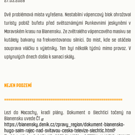
27.03.2026
Dvě problémová místa vyřešena. Nestabilní vápencový blok ohrožoval
turisty poblíž bufetu před světoznámými Punkevními jeskyněmi v
Moravském krasu na Blanensku. Ze zvětralého vápencového masivu se
kutálely balvany na frekventovanou silnici. Do míst, kde se otáčela
souprava vláčku s výletníky. Ten byl několik týdnů mimo provoz. V
uplynulých dnech došlo k sanaci skály.
NEJEN PODZEMÍ
========================================================
Lezl do Macochy, kradl plány. Dokument o šlechtici točený na
Blanensku uvede ČT
https://blanensky.denik.cz/zpravy_region/dokument-blanensko-
hugo-salm-rajec-nad-svitavou-ceska-televize-slechtic.html?