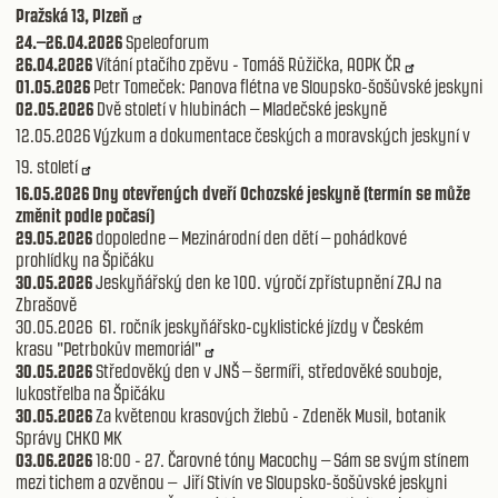
Pražská 13, Plzeň
24.–26.04.2026
Speleoforum
26.04.2026
Vítání ptačího zpěvu - Tomáš Růžička, AOPK ČR
01.05.2026
Petr Tomeček: Panova flétna ve Sloupsko-šošůvské jeskyni
02.05.2026
Dvě století v hlubinách – Mladečské jeskyně
12.05.2026 Výzkum a dokumentace českých a moravských jeskyní v
19. století
16.05.2026 Dny otevřených dveří Ochozské jeskyně (termín se může
změnit podle počasí)
29.05.2026
dopoledne – Mezinárodní den dětí – pohádkové
prohlídky na Špičáku
30.05.2026
Jeskyňářský den ke 100. výročí zpřístupnění ZAJ na
Zbrašově
30.05.2026 61. ročník jeskyňářsko-cyklistické jízdy v Českém
krasu "Petrbokův memoriál"
30.05.2026
Středověký den v JNŠ – šermíři, středověké souboje,
lukostřelba na Špičáku
30.05.2026
Za květenou krasových žlebů - Zdeněk Musil, botanik
Správy CHKO MK
03.06.2026
18:00 - 27. Čarovné tóny Macochy – Sám se svým stínem
mezi tichem a ozvěnou – Jiří Stivín ve Sloupsko-šošůvské jeskyni