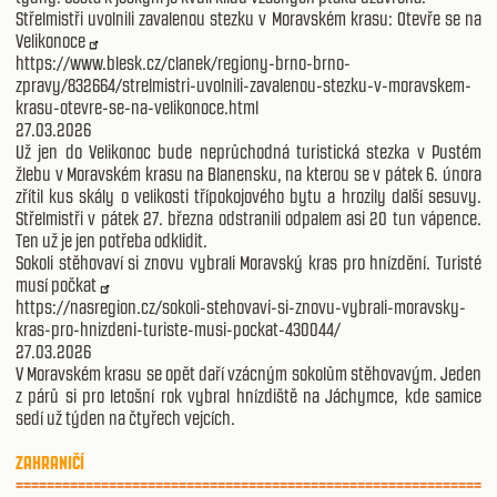
Střelmistři uvolnili zavalenou stezku v Moravském krasu: Otevře se na
Velikonoce
https://www.blesk.cz/clanek/regiony-brno-brno-
zpravy/832664/strelmistri-uvolnili-zavalenou-stezku-v-moravskem-
krasu-otevre-se-na-velikonoce.html
27.03.2026
Už jen do Velikonoc bude neprůchodná turistická stezka v Pustém
žlebu v Moravském krasu na Blanensku, na kterou se v pátek 6. února
zřítil kus skály o velikosti třípokojového bytu a hrozily další sesuvy.
Střelmistři v pátek 27. března odstranili odpalem asi 20 tun vápence.
Ten už je jen potřeba odklidit.
Sokoli stěhovaví si znovu vybrali Moravský kras pro hnízdění. Turisté
musí počkat
https://nasregion.cz/sokoli-stehovavi-si-znovu-vybrali-moravsky-
kras-pro-hnizdeni-turiste-musi-pockat-430044/
27.03.2026
V Moravském krasu se opět daří vzácným sokolům stěhovavým. Jeden
z párů si pro letošní rok vybral hnízdiště na Jáchymce, kde samice
sedí už týden na čtyřech vejcích.
ZAHRANIČÍ
============================================================