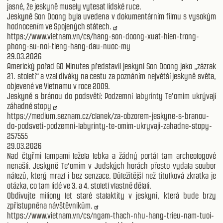
jasné, že jeskyně musely vytesat lidské ruce.
Jeskyně Son Doong byla uvedena v dokumentárním filmu s vysokým
hodnocením ve Spojených státech.
https://www.vietnam.vn/cs/hang-son-doong-xuat-hien-trong-
phong-su-noi-tieng-hang-dau-nuoc-my
29.03.2026
Americký pořad 60 Minutes představil jeskyni Son Doong jako „zázrak
21. století“ a vzal diváky na cestu za poznáním největší jeskyně světa,
objevené ve Vietnamu v roce 2009.
Jeskyně s bránou do podsvětí: Podzemní labyrinty Te'omim ukrývají
záhadné stopy
https://medium.seznam.cz/clanek/za-obzorem-jeskyne-s-branou-
do-podsveti-podzemni-labyrinty-te-omim-ukryvaji-zahadne-stopy-
257555
29.03.2026
Nad čtyřmi lampami ležela lebka a žádný portál tam archeologové
nenašli. Jeskyně Te’omim v Judských horách přesto vydala soubor
nálezů, který mrazí i bez senzace. Důležitější než titulková zkratka je
otázka, co tam lidé ve 3. a 4. století vlastně dělali.
Obdivujte miliony let staré stalaktity v jeskyni, která bude brzy
zpřístupněna návštěvníkům.
https://www.vietnam.vn/cs/ngam-thach-nhu-hang-trieu-nam-tuoi-