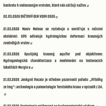
bankrotu k vodonosným vrstvám, které nás udržují naživu
22.03.2026
SVĚTOVÝ DEN VODY 2026
21.03.2026
Masiv Matese se roztahuje a smršťuje s ročními
obdobími: GPS odhaluje hydrologickou deformaci krasových
zvodnělých vrstev
21.03.2026
Apulijský krasový aquifer pod objektivem:
Hydrogeologická charakterizace a modelování na testovacích
lokalitách Murgia a
21.03.2026
Jeskyně Pocala je středem pozornosti pořadu „Příběhy
ze tmy“: archeologie a paleontologie Terstského krasu v epizodě z 24.
21.03.2026
Speleologie aplikovaná na hydrogeologický výzkum