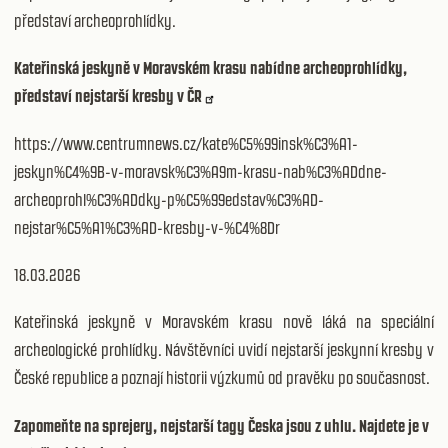
představí archeoprohlídky.
Kateřinská jeskyně v Moravském krasu nabídne archeoprohlídky,
představí nejstarší kresby v ČR
https://www.centrumnews.cz/kate%C5%99insk%C3%A1-
jeskyn%C4%9B-v-moravsk%C3%A9m-krasu-nab%C3%ADdne-
archeoprohl%C3%ADdky-p%C5%99edstav%C3%AD-
nejstar%C5%A1%C3%AD-kresby-v-%C4%8Dr
18.03.2026
Kateřinská jeskyně v Moravském krasu nově láká na speciální
archeologické prohlídky. Návštěvníci uvidí nejstarší jeskynní kresby v
České republice a poznají historii výzkumů od pravěku po současnost.
Zapomeňte na sprejery, nejstarší tagy Česka jsou z uhlu. Najdete je v