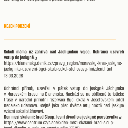
NEJEN PODZEMÍ
========================================================
Sokolí máma už zahřívá nad Jáchymkou vejce. Ochránci uzavřeli
vstup do jeskyně
https://blanensky.denik.cz/zpravy_region/moravsky-kras-jeskyne-
jachymka-uzavreni-byci-skala-sokol-stehovavy-hnizdeni.html
13.03.2026
Ochránci přírody uzavřeli v pátek vstup do jeskyně Jáchymka
v Moravském krasu na Blanensku. Nachází se na oblíbené turistické
trase v národní přírodní rezervaci Býčí skála v Josefovském údolí
nedaleko Adamova. Stejně jako před dvěma lety hnízdí nad jeskyní
vzácní sokoli stěhovaví.
Den mezi skalami: hrad Sloup, lesní divadlo a jeskyně poustevníka
https://www.centrum.cz/clanek/den-mezi-skalami-hrad-sloup-