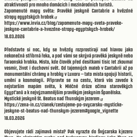
atraktivnosti pro mnoho domácích i mezinárodních turistů.
Zapomenuté mapy světa: Pravěké jeskyně Cantabrie a hvězdné
stropy egyptských hrobek
https://www.invia.cz/blog/zapomenute-mapy-sveta-praveke-
jeskyne-cantabrie-a-hvezdne-stropy-egyptskych-hrobek/
18.03.2026
Představte si noc, kdy se hvězdy rozprostírají nad hlavou jako
nekonečná stříbrná řeka, a pod vámi se skrývá pravěká jeskyně nebo
faraonská hrobka. Místo, kde člověk před desítkami tisíc let zkoumal
vesmír, život i duchovní svět. Od tajemných maleb v Cantabrii až po
monumentální chrámy a hrobky v Luxoru – tato místa spojují historii,
umění a kosmologii. Připravte se na cestu, která vás zavede k
nejstarším mapám světa, k Mléčné dráze očima starověkých
Egypťanů a k nejvýznamnějším pravěkým jeskyním Španělska.
Mystické jeskyně St. Beatus nad Thunským jezerem
https://zena-in.cz/clanek/cestujeme-po-svycarsku-mysticke-
jeskyne-st-beatus-nad-thunskym-jezerem#google_vignette
18.03.2026
Objevujete rádi zajímavá místa? Pak vyrazte do Švýcarska k jezeru