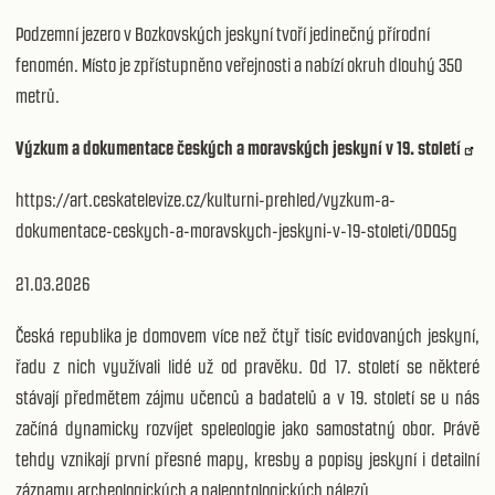
Podzemní jezero v Bozkovských jeskyní tvoří jedinečný přírodní
fenomén. Místo je zpřístupněno veřejnosti a nabízí okruh dlouhý 350
metrů.
Výzkum a dokumentace českých a moravských jeskyní v 19. století
https://art.ceskatelevize.cz/kulturni-prehled/vyzkum-a-
dokumentace-ceskych-a-moravskych-jeskyni-v-19-stoleti/0DQ5g
21.03.2026
Česká republika je domovem více než čtyř tisíc evidovaných jeskyní,
řadu z nich využívali lidé už od pravěku. Od 17. století se některé
stávají předmětem zájmu učenců a badatelů a v 19. století se u nás
začíná dynamicky rozvíjet speleologie jako samostatný obor. Právě
tehdy vznikají první přesné mapy, kresby a popisy jeskyní i detailní
záznamy archeologických a paleontologických nálezů.