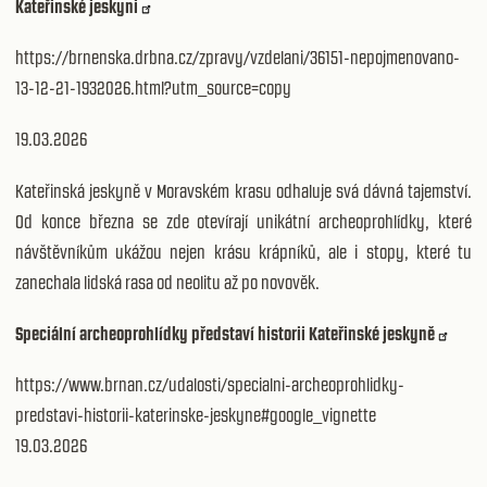
Kateřinské jeskyni
https://brnenska.drbna.cz/zpravy/vzdelani/36151-nepojmenovano-
13-12-21-1932026.html?utm_source=copy
19.03.2026
Kateřinská jeskyně v Moravském krasu odhaluje svá dávná tajemství.
Od konce března se zde otevírají unikátní archeoprohlídky, které
návštěvníkům ukážou nejen krásu krápníků, ale i stopy, které tu
zanechala lidská rasa od neolitu až po novověk.
Speciální archeoprohlídky představí historii Kateřinské jeskyně
https://www.brnan.cz/udalosti/specialni-archeoprohlidky-
predstavi-historii-katerinske-jeskyne#google_vignette
19.03.2026