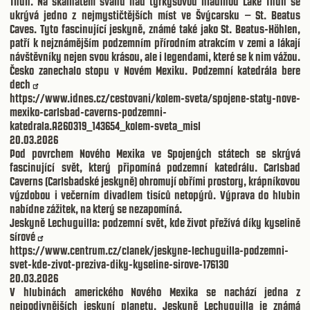
Thun. Na skalnatém svahu nad tyrkysovou hladinou Lake Thun se
ukrývá jedno z nejmystičtějších míst ve Švýcarsku – St. Beatus
Caves. Tyto fascinující jeskyně, známé také jako St. Beatus-Höhlen,
patří k nejznámějším podzemním přírodním atrakcím v zemi a lákají
návštěvníky nejen svou krásou, ale i legendami, které se k nim vážou.
Česko zanechalo stopu v Novém Mexiku. Podzemní katedrála bere
dech
https://www.idnes.cz/cestovani/kolem-sveta/spojene-staty-nove-
mexiko-carlsbad-caverns-podzemni-
katedrala.A260319_143654_kolem-sveta_misl
20.03.2026
Pod povrchem Nového Mexika ve Spojených státech se skrývá
fascinující svět, který připomíná podzemní katedrálu. Carlsbad
Caverns (Carlsbadské jeskyně) ohromují obřími prostory, krápníkovou
výzdobou i večerním divadlem tisíců netopýrů. Výprava do hlubin
nabídne zážitek, na který se nezapomíná.
Jeskyně Lechuguilla: podzemní svět, kde život přežívá díky kyselině
sírové
https://www.centrum.cz/clanek/jeskyne-lechuguilla-podzemni-
svet-kde-zivot-preziva-diky-kyseline-sirove-176130
20.03.2026
V hlubinách amerického Nového Mexika se nachází jedna z
nejpodivnějších jeskyní planety. Jeskyně Lechuguilla je známá