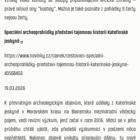
právě odsud ony "kostely". Možná je také poznáte z pohádky S čerty
nejsou žerty.
Speciální archeoprohlídky představí tajemnou historii Kateřinské
jeskyně
https://www.novinky.cz/clanek/cestovani-specialni-
archeoprohlidky-predstavi-tajemnou-historii-katerinske-jeskyne-
40568402
19.03.2026
K převratným archeologickým objevům, které udělaly z Kateřinské
jeskyně v Moravském krasu na Blanensku mezinárodní vědecký
pojem, vedl revizní výzkum, jenž začal v roce 2016. Vědci se v jeho
průběhu chtěli ujistit, zda předešlí výzkumníci v podzemí něco
nepřehlédli. Nakonec objevili unikáty přepisující dějiny, ty nově