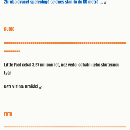
Zhruba dvacet speleologů se dnes slanilo do 60 metrů ...
AUDIO
============================================================
========
Little Foot čekal 3,67 milionu let, než vědci odhalili jeho skutečnou
tvář
Petr Vizina: Uraňáci
FOTO
============================================================