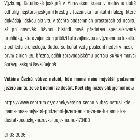
Výzkumy Kateřinské jeskyně v Moravském krasu v nedávné době
odhalily nejstarší jeskynní kresby v tuzemsku i unikátní nálezy, které
dokládají lidskou aktivitu v těchto podzemních prostorách od neolitu
až po novověk. Dávnou historii nově představí specializované
prohlídky, které zájemcům přiblíží tuto zajímavou a významnou lokalitu
z pohledu archeologa. Budou se konat vždy poslední neděli v měsíci,
první z nich 29. března, sdělil zpravodajskému portálu BRŇAN mluvčí
Správy jeskyní Pavel Gejdoš.
Většina Čechů vůbec netuší, kde máme naše největší podzemní
jezero ani to, že se k němu lze dostat. Poetický název slibuje hodně
https://www.centrum.cz/clanek/vetsina-cechu-vubec-netusi-kde-
mame-nase-nejvetsi-podzemni-jezero-ani-to-ze-se-k-nemu-lze-
dostat-poeticky-nazev-slibuje-hodne-178400
21.03.2026