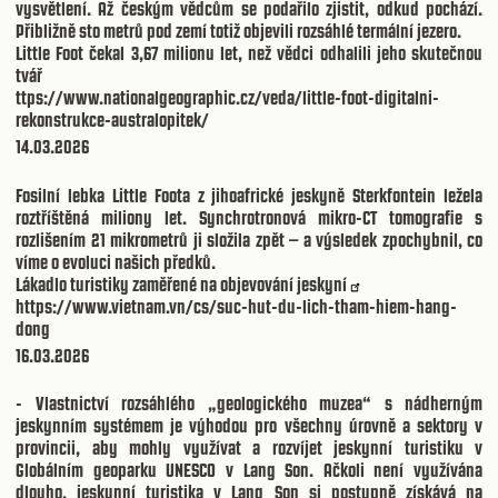
vysvětlení. Až českým vědcům se podařilo zjistit, odkud pochází.
Přibližně sto metrů pod zemí totiž objevili rozsáhlé termální jezero.
Little Foot čekal 3,67 milionu let, než vědci odhalili jeho skutečnou
tvář
ttps://www.nationalgeographic.cz/veda/little-foot-digitalni-
rekonstrukce-australopitek/
14.03.2026
Fosilní lebka Little Foota z jihoafrické jeskyně Sterkfontein ležela
roztříštěná miliony let. Synchrotronová mikro-CT tomografie s
rozlišením 21 mikrometrů ji složila zpět – a výsledek zpochybnil, co
víme o evoluci našich předků.
Lákadlo turistiky zaměřené na objevování jeskyní
https://www.vietnam.vn/cs/suc-hut-du-lich-tham-hiem-hang-
dong
16.03.2026
- Vlastnictví rozsáhlého „geologického muzea“ s nádherným
jeskynním systémem je výhodou pro všechny úrovně a sektory v
provincii, aby mohly využívat a rozvíjet jeskynní turistiku v
Globálním geoparku UNESCO v Lang Son. Ačkoli není využívána
dlouho, jeskynní turistika v Lang Son si postupně získává na