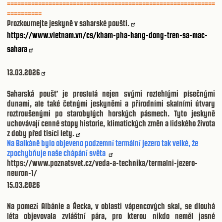
============================================================
==========
Prozkoumejte jeskyně v saharské poušti.
https://www.vietnam.vn/cs/kham-pha-hang-dong-tren-sa-mac-
sahara
13.03.2026
Saharská poušť je proslulá nejen svými rozlehlými písečnými
dunami, ale také četnými jeskyněmi a přírodními skalními útvary
roztroušenými po starobylých horských pásmech. Tyto jeskyně
uchovávají cenné stopy historie, klimatických změn a lidského života
z doby před tisíci lety.
Na Balkáně bylo objeveno podzemní termální jezero tak velké, že
zpochybňuje naše chápání světa
https://www.poznatsvet.cz/veda-a-technika/termalni-jezero-
neuron-1/
15.03.2026
Na pomezí Albánie a Řecka, v oblasti vápencových skal, se dlouhá
léta objevovala zvláštní pára, pro kterou nikdo neměl jasné