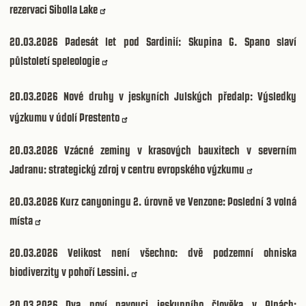
rezervaci Sibolla Lake
20.03.2026
Padesát let pod Sardinií: Skupina G. Spano slaví
půlstoletí speleologie
20.03.2026
Nové druhy v jeskyních Julských předalp: Výsledky
výzkumu v údolí Prestento
20.03.2026
Vzácné zeminy v krasových bauxitech v severním
Jadranu: strategický zdroj v centru evropského výzkumu
20.03.2026
Kurz canyoningu 2. úrovně ve Venzone: Poslední 3 volná
místa
20.03.2026
Velikost není všechno: dvě podzemní ohniska
biodiverzity v pohoří Lessini.
20.03.2026
Dva noví pavouci jeskynního člověka v Alpách: