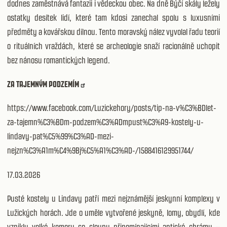
dodnes zaměstnává fantazii i vědeckou obec. Na dně Býčí skály ležely
ostatky desítek lidí, které tam kdosi zanechal spolu s luxusními
předměty a kovářskou dílnou. Tento moravský nález vyvolal řadu teorií
o rituálních vraždách, které se archeologie snaží racionálně uchopit
bez nánosu romantických legend.
ZA TAJEMNÝM PODZEMÍM
https://www.facebook.com/Luzickehory/posts/tip-na-v%C3%BDlet-
za-tajemn%C3%BDm-podzem%C3%ADmpust%C3%A9-kostely-u-
lindavy-pat%C5%99%C3%AD-mezi-
nejzn%C3%A1m%C4%9Bj%C5%A1%C3%AD-/1588416129951744/
17.03.2026
Pusté kostely u Lindavy patří mezi nejznámější jeskynní komplexy v
Lužických horách. Jde o uměle vytvořené jeskyně, lomy, obydlí, kde
vznikly velké komory se sloupy připomínajícími antické chrámy –