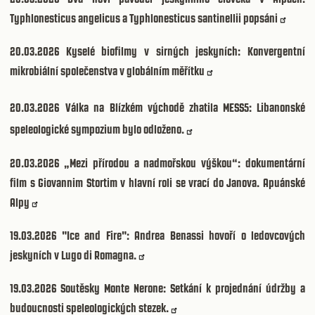
Typhlonesticus angelicus a Typhlonesticus santinellii popsáni
20.03.2026
Kyselé biofilmy v sirných jeskyních: Konvergentní
mikrobiální společenstva v globálním měřítku
20.03.2026
Válka na Blízkém východě zhatila MESS5: Libanonské
speleologické sympozium bylo odloženo.
20.03.2026
„Mezi přírodou a nadmořskou výškou“: dokumentární
film s Giovannim Stortim v hlavní roli se vrací do Janova. Apuánské
Alpy
19.03.2026
"Ice and Fire": Andrea Benassi hovoří o ledovcových
jeskyních v Lugo di Romagna.
19.03.2026
Soutěsky Monte Nerone: Setkání k projednání údržby a
budoucnosti speleologických stezek.