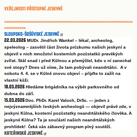
VEŘEJNOSTI PŘÍSTUPNÉ JESKYNĚ
============================================================
==========
SLOUPSKO-ŠOŠŮVSKÉ JESKYNĚ
22.03.2026
MUDr. Jind
ich Wankel – léka
, archeolog,
ř
ř
speleolog – zasv
til
ást života pr
zkumu našich jeskyní a
ě
č
ů
objevil v nich množství kosterních poz
statk
prav
kých
ů
ů
ě
zví
at. Stál snad i p
ed K
lnou a p
emýšlel, kdo v ní zanechal
ř
ř
ů
ř
své stopy? Dnes už víme, že tam pobývali neandrtálci. A v
sobotu 4. 4. se v K
ln
znovu objeví – p
ij
te to zažít na
ů
ě
ř
ď
vlastní k
ži.
ů
18.03.2026
Hledáme brigádníka na výb
r parkovného od
ě
dubna do zá
í.
ř
15.03.2026
Doc. PhDr. Karel Valoch, DrSc. — jeden z
nejvýznamn
jších
eských archeolog
— objevil práv
zde, v
ě
č
ů
ě
jeskyni K
lna, kosterní poz
statky neandrtálského
lov
ka. A
ů
ů
č
ě
jeskyn
K
lna? Ta je sou
ástí našich neandrtálských
ě
ů
č
prohlídek!
eká vás zábavný program plný sout
ží.
Č
ě
KATEŘINSKÁ JESKYNĚ