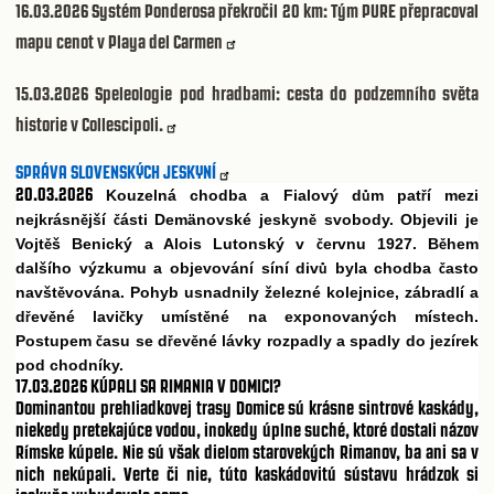
16.03.2026
Systém Ponderosa překročil 20 km: Tým PURE přepracoval
mapu cenot v Playa del Carmen
15.03.2026
Speleologie pod hradbami: cesta do podzemního světa
historie v Collescipoli.
SPRÁVA SLOVENSKÝCH JESKYNÍ
20.03.2026
Kouzelná chodba a Fialový d
m pat
í mezi
ů
ř
nejkrásn
jší
ásti Demänovské jeskyn
svobody. Objevili je
ě
č
ě
Vojt
š Benický a Alois Lutonský v
ervnu 1927. B
hem
ě
č
ě
dalšího výzkumu a objevování síní div
byla chodba
asto
ů
č
navšt
vována. Pohyb usnadnily železné kolejnice, zábradlí a
ě
d
ev
né lavi
ky umíst
né na exponovaných místech.
ř
ě
č
ě
Postupem
asu se d
ev
né lávky rozpadly a spadly do jezírek
č
ř
ě
pod chodníky.
17.03.2026
KÚPALI SA RIMANIA V DOMICI?
Dominantou prehliadkovej trasy Domice sú krásne sintrové kaskády,
niekedy pretekajúce vodou, inokedy úplne suché, ktoré dostali názov
Rímske kúpele. Nie sú však dielom starovekých Rimanov, ba ani sa v
nich nekúpali. Verte či nie, túto kaskádovitú sústavu hrádzok si