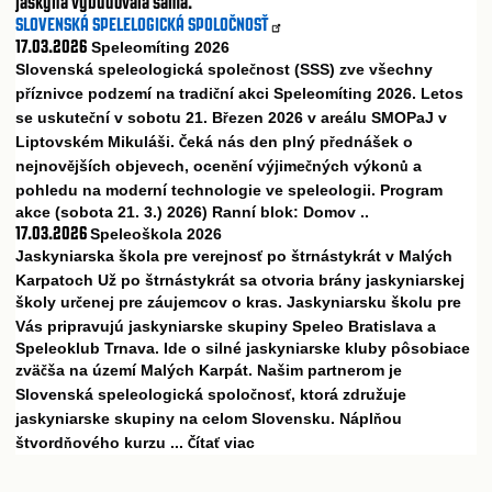
jaskyňa vybudovala sama.
SLOVENSKÁ SPELELOGICKÁ SPOLOČNOSŤ
17.03.2026
Speleomíting 2026
Slovenská speleologická spole
nost (SSS) zve všechny
č
p
íznivce podzemí na tradi
ní akci Speleomíting 2026. Letos
ř
č
se uskute
ní v sobotu 21. B
ezen 2026 v areálu SMOPaJ v
č
ř
Liptovském Mikuláši.
eká nás den plný p
ednášek o
Č
ř
nejnov
jších objevech, ocen
ní výjime
ných výkon
a
ě
ě
č
ů
pohledu na moderní technologie ve speleologii. Program
akce (sobota 21. 3.) 2026) Ranní blok: Domov ..
17.03.2026
Speleoškola 2026
Jaskyniarska škola pre verejnos
po štrnástykrát v Malých
ť
Karpatoch Už po štrnástykrát sa otvoria brány jaskyniarskej
školy ur
enej pre záujemcov o kras. Jaskyniarsku školu pre
č
Vás pripravujú jaskyniarske skupiny Speleo Bratislava a
Speleoklub Trnava. Ide o silné jaskyniarske kluby pôsobiace
zvä
ša na území Malých Karpát. Našim partnerom je
č
Slovenská speleologická spolo
nos
, ktorá združuje
č
ť
jaskyniarske skupiny na celom Slovensku. Nápl
ou
ň
štvord
ového kurzu ...
íta
viac
ň
Č
ť