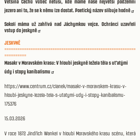
Většina Čechů vůbec netuší, kde máme naše největší podzemní
jezero ani to, že se k němu lze dostat. Poetický název slibuje hodně
Sokolí máma už zahřívá nad Jáchymkou vejce. Ochránci uzavřeli
vstup do jeskyně
JESKYNĚ
============================================================
==========
Masakr v Moravském krasu: V hloubi jeskyně ležela těla s uťatými
údy i stopy kanibalismu
https://www.centrum.cz/clanek/masakr-v-moravskem-krasu-v-
hloubi-jeskyne-lezela-tela-s-utatymi-udy-i-stopy-kanibalismu-
175376
15.03.2026
V roce 1872 Jindřich Wankel v hloubi Moravského krasu scénu, která