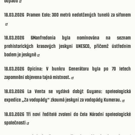
odpadu
18.03.2026
Pramen Eolo: 300 metrů nedotčených tunelů za sifonem
18.03.2026 6
Manfredonia byla nominována na seznam
prehistorických krasových jeskyní UNESCO, přičemž ústředním
bodem je jeskyně
18.03.2026
Opicina: V bunkru Generátoru byla po 70 letech
zapomnění objevena tajná místnost.
18.03.2026
La Venta se vydává dobýt Guyanu: speleologická
expedice „Za vodopády“ zkoumá jeskyni za vodopády Kumerau.
18.03.2026
Tři noví ředitelé zvoleni do čela Národní speleologické
společnosti