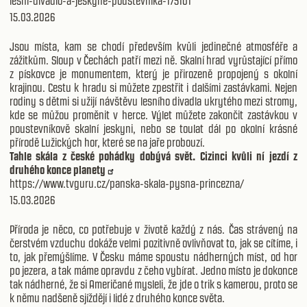
lesni-divadlo-a-jeskyne-poustevnika-175101
15.03.2026
Jsou místa, kam se chodí především kvůli jedinečné atmosféře a
zážitkům. Sloup v Čechách patří mezi ně. Skalní hrad vyrůstající přímo
z pískovce je monumentem, který je přirozeně propojený s okolní
krajinou. Cestu k hradu si můžete zpestřit i dalšími zastávkami. Nejen
rodiny s dětmi si užijí návštěvu lesního divadla ukrytého mezi stromy,
kde se můžou proměnit v herce. Výlet můžete zakončit zastávkou v
poustevníkově skalní jeskyni, nebo se toulat dál po okolní krásné
přírodě Lužických hor, které se na jaře probouzí.
Tahle skála z české pohádky dobývá svět. Cizinci kvůli ní jezdí z
druhého konce planety
https://www.tvguru.cz/panska-skala-pysna-princezna/
15.03.2026
Příroda je něco, co potřebuje v životě každý z nás. Čas strávený na
čerstvém vzduchu dokáže velmi pozitivně ovlivňovat to, jak se cítíme, i
to, jak přemýšlíme. V Česku máme spoustu nádherných míst, od hor
po jezera, a tak máme opravdu z čeho vybírat. Jedno místo je dokonce
tak nádherné, že si Američané mysleli, že jde o trik s kamerou, proto se
k němu nadšeně sjíždějí i lidé z druhého konce světa.