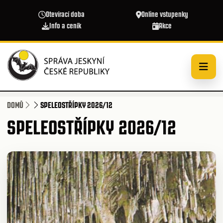
Přejít k hlavnímu obsahu
Otevírací doba
Online vstupenky
Info a ceník
Akce
DOMŮ
SPELEOSTŘÍPKY 2026/12
SPELEOSTŘÍPKY 2026/12