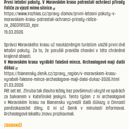
První letošní pokuty. V Moravském krasu potrestali ochránci přírody
řidiče za vjezd mimo silnice
https://www.irozhlas.cz/zpravy-domov/prvni-letosni-pokuty-v-
moravskem-krasu-potrestali-ochranci-prirody-ridice-
za_2603191533_epo
19.03.2026
Správci Moravského krasu už neukázněným turistům uložili první dvě
letošní pokuty. Za to, že porušili pravidla chování v této chráněné
krajinné oblasti.
V Moravském krasu vyráběli falešné mince. Archeologové mají další
důkaz
https://blanensky.denik.cz/zpravy_region/v-moravskem-krasu-
vyrabeli-falesne-mince-archeologove-maji-dalsi-dukaz-2026.html
21.03.2026
Pět set let. Zhruba tak dlouho ležely bez povšimnutí ukryté ve spárách
za balvanem v Kateřinské jeskyni. Tento týden z ní archeologové
v Moravském krasu na Blanensku vyzvedli další důkazy o činnosti
penězokazecké dílny. O ní už Deník v minulosti informoval.
Archeologové lokalitu znovu prozkoumali.
ZAHRANIČÍ