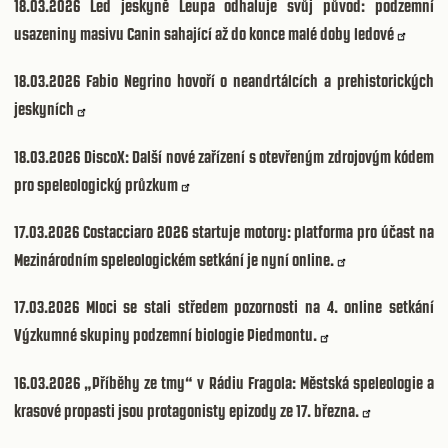
18.03.2026
Led jeskyně Leupa odhaluje svůj původ: podzemní
usazeniny masivu Canin sahající až do konce malé doby ledové
18.03.2026
Fabio Negrino hovoří o neandrtálcích a prehistorických
jeskyních
18.03.2026
DiscoX: Další nové zařízení s otevřeným zdrojovým kódem
pro speleologický průzkum
17.03.2026
Costacciaro 2026 startuje motory: platforma pro účast na
Mezinárodním speleologickém setkání je nyní online.
17.03.2026
Mloci se stali středem pozornosti na 4. online setkání
Výzkumné skupiny podzemní biologie Piedmontu.
16.03.2026
„Příběhy ze tmy“ v Rádiu Fragola: Městská speleologie a
krasové propasti jsou protagonisty epizody ze 17. března.