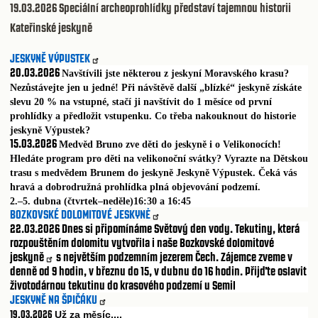
19.03.2026
Speciální archeoprohlídky představí tajemnou historii
Kateřinské jeskyně
JESKYNĚ VÝPUSTEK
20.03.2026
Navštívili jste některou z jeskyní Moravského krasu?
Nezůstávejte jen u jedné! Při návštěvě další „blízké“ jeskyně získáte
slevu 20 % na vstupné, stačí ji navštívit do 1 měsíce od první
prohlídky a předložit vstupenku. Co třeba nakouknout do historie
jeskyně Výpustek?
15.03.2026
Medvěd Bruno zve děti do jeskyně i o Velikonocích!
Hledáte program pro děti na velikonoční svátky? Vyrazte na Dětskou
trasu s medvědem Brunem do jeskyně Jeskyně Výpustek. Čeká vás
hravá a dobrodružná prohlídka plná objevování podzemí.
2.–5. dubna (čtvrtek–neděle)16:30 a 16:45
BOZKOVSKÉ DOLOMITOVÉ JESKYNĖ
22.03.2026
Dnes si připomínáme Světový den vody. Tekutiny, která
rozpouštěním dolomitu vytvořila i naše
Bozkovské dolomitové
jeskyně
s největším podzemním jezerem Čech. Zájemce zveme v
denně od 9 hodin, v březnu do 15, v dubnu do 16 hodin. Přijďte oslavit
životodárnou tekutinu do krasového podzemí u Semil
JESKYNĚ NA ŠPIČÁKU
19.03.2026
Už za m
síc....
ě