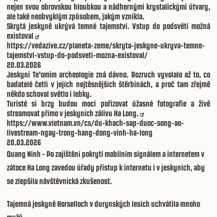
nejen svou obrovskou hloubkou a nádhernými krystalickými útvary,
ale také neobvyklým způsobem, jakým vznikla.
Skrytá jeskyně ukrývá temné tajemství. Vstup do podsvětí možná
existoval
https://vedazive.cz/planeta-zeme/skryta-jeskyne-ukryva-temne-
tajemstvi-vstup-do-podsveti-mozna-existoval/
20.03.2026
Jeskyni Te’omim archeologie zná dávno. Rozruch vyvolalo až to, co
badatelé četli v jejích nejtěsnějších štěrbinách, a proč tam zřejmě
někdo schoval světlo i lebky.
Turisté si brzy budou moci pořizovat úžasné fotografie a živě
streamovat přímo v jeskyních zálivu Ha Long.
https://www.vietnam.vn/cs/du-khach-sap-duoc-song-ao-
livestream-ngay-trong-hang-dong-vinh-ha-long
20.03.2026
Quang Ninh - Po zajištění pokrytí mobilním signálem a internetem v
zátoce Ha Long zavedou úřady přístup k internetu i v jeskyních, aby
se zlepšila návštěvnická zkušenost.
Tajemná jeskyně Horselloch v durynských lesích uchvátila mnoho