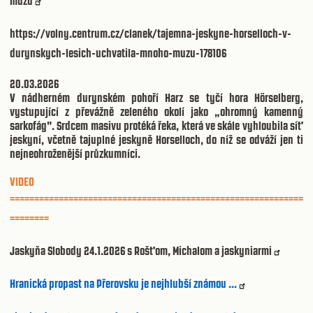
mužů
https://volny.centrum.cz/clanek/tajemna-jeskyne-horselloch-v-
durynskych-lesich-uchvatila-mnoho-muzu-178106
20.03.2026
V nádherném durynském pohoří Harz se tyčí hora Hörselberg,
vystupující z převážně zeleného okolí jako „ohromný kamenný
sarkofág". Srdcem masivu protéká řeka, která ve skále vyhloubila síť
jeskyní, včetně tajuplné jeskyně Horselloch, do níž se odváží jen ti
nejneohroženější průzkumníci.
VIDEO
============================================================
========
Jaskyňa Slobody 24.1.2026 s Rošťom, Michalom a jaskyniarmi
Hranická propast na Přerovsku je nejhlubší známou ...