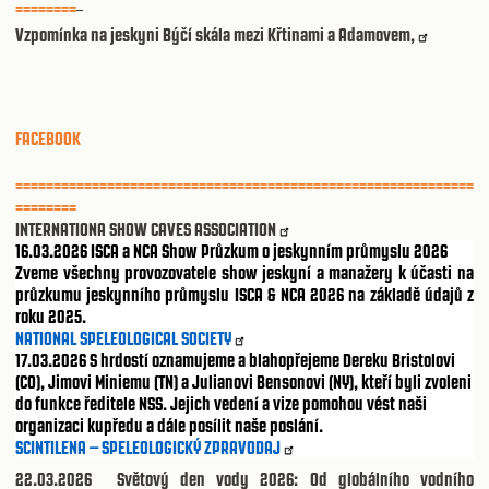
========
Vzpomínka na jeskyni Býčí skála mezi Křtinami a Adamovem,
FACEBOOK
============================================================
========
INTERNATIONA SHOW CAVES ASSOCIATION
16.03.2026
ISCA a NCA Show Průzkum o jeskynním průmyslu 2026
Zveme všechny provozovatele show jeskyní a manažery k účasti na
průzkumu jeskynního průmyslu ISCA & NCA 2026 na základě údajů z
roku 2025.
NATIONAL SPELEOLOGICAL SOCIETY
17.03.2026
S hrdostí oznamujeme a blahopřejeme Dereku Bristolovi
(CO), Jimovi Miniemu (TN) a Julianovi Bensonovi (NY), kteří byli zvoleni
do funkce ředitele NSS. Jejich vedení a vize pomohou vést naši
organizaci kupředu a dále posílit naše poslání.
SCINTILENA – SPELEOLOGICKÝ ZPRAVODAJ
22.03.2026
Světový den vody 2026: Od globálního vodního