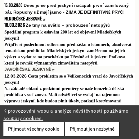
15.03.2026
Dnes jsme p
ed jeskyní na
apali první zamilovaný
ř
č
pár. Ropuchy už mají jasno - ZIMA JE DEFINITIVN
PRY
!
Ě
Č
MLADEČSKÉ JESKYNĚ
18.03.2026
Ze tmy na sv
tlo – probouzení netopýr
ě
ů
Speciální program k oslavám 200 let od objevení Mladečských
jeskyní!
Přijďte si poslechnout odbornou přednášku o letounech, absolvovat
tematickou prohlídku Mladečských jeskyní zaměřenou na jejich
výskyt a vydat se na procházku po Třesíně až k jeskyni Podkova,
která je rovněž významným zimovištěm netopýrů.
JAVO
Í
SKÉ JESKYN
Ř
Č
Ě
12.03.2026
Cesta prokletím se o Velikonocích vrací do Javoříčských
jeskyní!
Na základě ohlasů z podzimní premiéry se naše kouzelná dětská
prohlídka vrací znovu. Malí odvážlivci se vydají na tajemnou
výpravu jeskyní, kde budou plnit úkoly, potkají kostýmované
průvodce a odhalí příběh inspirovaný legendou o Zkamenělém
K provozování webu a analýze návštěvnosti používáme
zámku.
soubory cookies.
čtvrtek 2. dubna 2026 10:00 nebo 13:00
Přijmout všechny cookie
Přijmout jen nezbytné
SPELEOLOGIE
============================================================