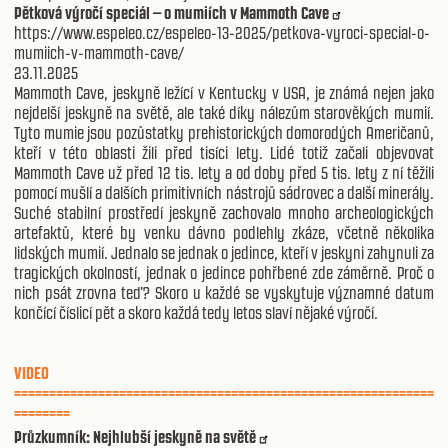
Pětková výročí speciál – o mumiích v Mammoth Cave
https://www.espeleo.cz/espeleo-13-2025/petkova-vyroci-special-o-
mumiich-v-mammoth-cave/
23.11.2025
Mammoth Cave, jeskyně ležící v Kentucky v USA, je známá nejen jako
nejdelší jeskyně na světě, ale také díky nálezům starověkých mumií.
Tyto mumie jsou pozůstatky prehistorických domorodých Američanů,
kteří v této oblasti žili před tisíci lety. Lidé totiž začali objevovat
Mammoth Cave už před 12 tis. lety a od doby před 5 tis. lety z ní těžili
pomocí mušlí a dalších primitivních nástrojů sádrovec a další minerály.
Suché stabilní prostředí jeskyně zachovalo mnoho archeologických
artefaktů, které by venku dávno podlehly zkáze, včetně několika
lidských mumií. Jednalo se jednak o jedince, kteří v jeskyni zahynuli za
tragických okolností, jednak o jedince pohřbené zde záměrně. Proč o
nich psát zrovna teď? Skoro u každé se vyskytuje významné datum
končící číslicí pět a skoro každá tedy letos slaví nějaké výročí.
VIDEO
============================================================
========
Průzkumník: Nejhlubší jeskyně na světě