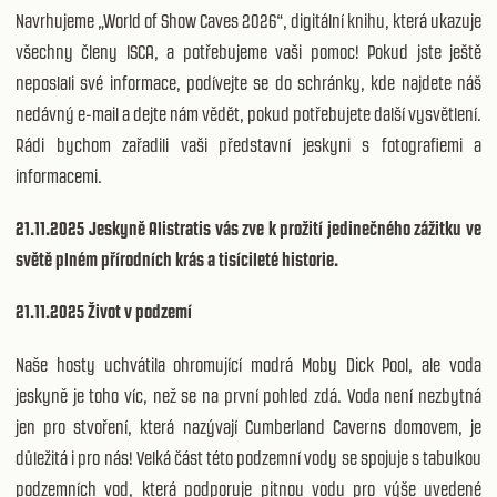
Navrhujeme „World of Show Caves 2026“, digitální knihu, která ukazuje
všechny členy ISCA, a potřebujeme vaši pomoc! Pokud jste ještě
neposlali své informace, podívejte se do schránky, kde najdete náš
nedávný e-mail a dejte nám vědět, pokud potřebujete další vysvětlení.
Rádi bychom zařadili vaši představní jeskyni s fotografiemi a
informacemi.
21.11.2025 Jeskyně Alistratis vás zve k prožití jedinečného zážitku ve
světě plném přírodních krás a tisícileté historie.
21.11.2025 Život v podzemí
Naše hosty uchvátila ohromující modrá Moby Dick Pool, ale voda
jeskyně je toho víc, než se na první pohled zdá. Voda není nezbytná
jen pro stvoření, která nazývají Cumberland Caverns domovem, je
důležitá i pro nás! Velká část této podzemní vody se spojuje s tabulkou
podzemních vod, která podporuje pitnou vodu pro výše uvedené