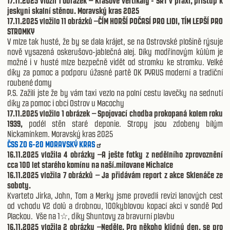
17.11.2025 vložil 1 obrázek – Krasové vertikály - SRT v praxi, přístup k
jeskyni skalní stěnou. Moravský kras 2025
17.11.2025 vložilo 11 obrázků –ČÍM HORŠÍ POČASÍ PRO LIDI, TÍM LEPŠÍ PRO
STROMKY
V mlze tak husté, že by se dala krájet, se na Ostrovské plošině rýsuje
nově vysazená oskerušovo-jablečná alej. Díky modřínovým kůlům je
možné i v husté mlze bezpečně vidět od stromku ke stromku. Velké
díky za pomoc a podporu úžasné partě OK PYRUS moderní a tradiční
roubené domy
P.S. Zažili jste že by vám taxi vezlo na polní cestu lavečky na sednutí
díky za pomoc i obci Ostrov u Macochy
17.11.2025 vložilo 1 obrázek – Spojovací chodba prokopaná kolem roku
1939,
podél stěn staré deponie. Stropy jsou zdobeny bílým
Nickamínkem. Moravský kras 2025
ČSS ZO 6-20 MORAVSKÝ KRAS
16.11.2025 vložila 4 obrázky –A ješte fotky z nedělního zprovoznění
cca 100 let starého komínu na naší.milovane Michalce
16.11.2025 vložila 7 obrázků – Ja přidávám report z akce Sklenáče ze
soboty.
Kvarteto Jirka, John, Tom a Merky jsme provedli revizi lanových cest
od vchodu V2 dolů a drobnou, 100kyblovou kopací akci v sondě Pod
Plackou.
Vše na 1
, diky Shuntovy za bravurn
í
plavbu
☆
16.11.2025 vložila 2 obrázky –Neděle. Pro někoho klidný den, se pro