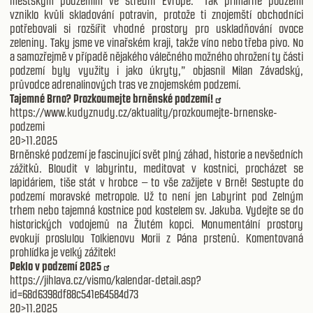
městským podzemím ve střední Evropě. “Tak primárně podzemí
vzniklo kvůli skladování potravin, protože ti znojemští obchodníci
potřebovali si rozšířit vhodné prostory pro uskladňování ovoce
zeleniny. Taky jsme ve vinařském kraji, takže víno nebo třeba pivo. No
a samozřejmě v případě nějakého válečného možného ohrožení ty části
podzemí byly využity i jako úkryty,” objasnil Milan Závadský,
průvodce adrenalinových tras ve znojemském podzemí.
Tajemné Brno? Prozkoumejte brněnské podzemí!
https://www.kudyznudy.cz/aktuality/prozkoumejte-brnenske-
podzemi
20>11.2025
Brněnské podzemí je fascinující svět plný záhad, historie a nevšedních
zážitků. Bloudit v labyrintu, meditovat v kostnici, procházet se
lapidáriem, tiše stát v hrobce – to vše zažijete v Brně! Sestupte do
podzemí moravské metropole. Už to není jen Labyrint pod Zelným
trhem nebo tajemná kostnice pod kostelem sv. Jakuba. Vydejte se do
historických vodojemů na Žlutém kopci. Monumentální prostory
evokují proslulou Tolkienovu Morii z Pána prstenů. Komentovaná
prohlídka je velký zážitek!
Peklo v podzemí 2025
https://jihlava.cz/vismo/kalendar-detail.asp?
id=68d6398df88c541e64584d73
20>11.2025