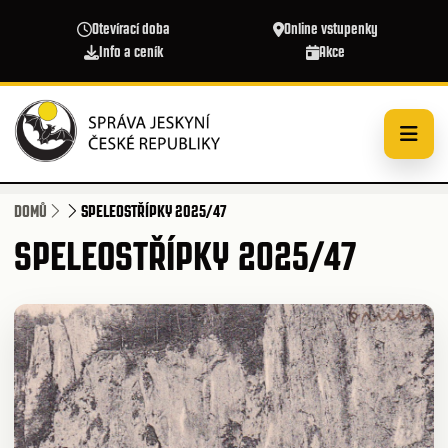
Přejít k hlavnímu obsahu
Otevírací doba
Online vstupenky
Info a ceník
Akce
DOMŮ
SPELEOSTŘÍPKY 2025/47
SPELEOSTŘÍPKY 2025/47