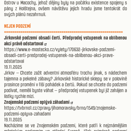
Ostrov u Macochy, jehož dějiny byly na počátku existence spojeny s
pány z Holštejna, ovšem návštěvu jejich hradu jsme tentokrát do
svých plánů nezahrnuli.
NEJEN PODZEMÍ
==========================================================
Jirkovské podzemí obsadí čerti. Předprodej vstupenek na oblíbenou
akci právě odstartoval
https://www.e-mostecko.cz/vylety/170632-jirkovske-podzemi-
obsadi-certi-predprodej-vstupenek-na-oblibenou-akci-prave-
odstartoval
19.11.2025
Jirkov – Chcete zažít adventní atmosféru trochu jinak, s nádechem
tajemna a pekelné zábavy? Jirkovské historické sklepy se v polovině
prosince promění v říši pohádek a čertů. Pokud se chcete do podzemí
podívat, neměli byste váhat – předprodej vstupenek byl již zahájen a
lístky rychle mizí.
Znojemské podzemí oplývá záhadami
https://tvbrno1.cz/zpravy/jihomoravsky/brno/1549/znojemske-
podzemi-oplyva-zahadami
19.11.2025
Nacházíme se ve Znojemském podzemí, které patří k nejznámějším