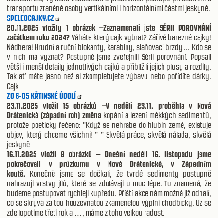
transportu zraněné osoby vertikálními i horizontálními částmi jeskyně.
SPELEOCAJKY.CZ
20.11.2025 vložily 1 obrázek –Zaznamenali jste SÉRII POROVNÁNÍ
začátkem roku 2024?
Váháte který cajk vybrat? Zářivé barevné cajky!
Nádhera! Hrudní a ruční blokanty, karabiny, slaňovací brzdy ... Kdo se
v nich má vyznat? Postupně jsme zveřejnili Sérii porovnání. Popsali
větší i menší detaily jednotlivých cajků a přiblížili jejich plusy a rozdíly.
Tak ať máte jasno než si zkompletujete výbavu nebo pořídíte dárky.
Cajk
ZO 6-05 KŘTINSKÉ ÚDOLÍ
23.11.2025 vložil 15 obrázků –V neděli 23.11. proběhla v Nová
Drátenická (západní roh) změna
kopání a lezení měkkých sedimentů,
protože poeticky řečeno: "Když se nehrabe do hlubin země, existuje
objev, který chceme všichni! " " Skvělá práce, skvělá nálada, skvělá
jeskyně
16.11.2025 vložil 8 obrázků – Dnešní neděli 16. listopadu jsme
pokračovali v průzkumu v Nové Drátenické, v Západním
koutě.
Konečně jsme se dočkali, že tvrdé sedimenty postupně
nahrazují vrstvy jílů, které se zdolávají o moc lépe. To znamená, že
budeme postupovat rychleji kupředu. Příští akce nám možná již odhalí,
co se skrývá za tou houževnatou zkamenělou výplní chodbičky. Už se
zde lopotíme třetí rok a …, máme z toho velkou radost.