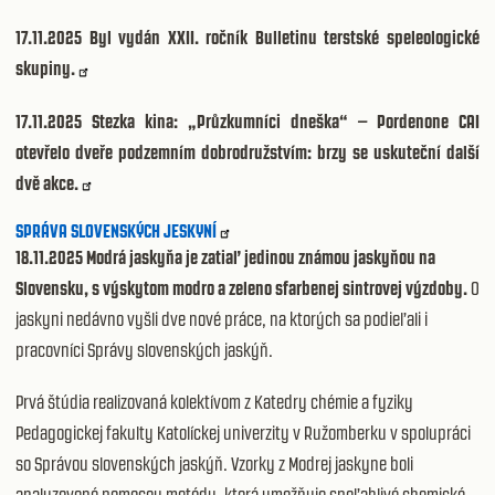
17.11.2025
Byl vydán XXII. ročník Bulletinu terstské speleologické
skupiny.
17.11.2025
Stezka kina: „Průzkumníci dneška“ – Pordenone CAI
otevřelo dveře podzemním dobrodružstvím: brzy se uskuteční další
dvě akce.
SPRÁVA SLOVENSKÝCH JESKYNÍ
18.11.2025 Modrá jaskyňa je zatiaľ jedinou známou jaskyňou na
Slovensku, s výskytom modro a zeleno sfarbenej sintrovej výzdoby.
O
jaskyni nedávno vyšli dve nové práce, na ktorých sa podieľali i
pracovníci Správy slovenských jaskýň.
Prvá štúdia realizovaná kolektívom z Katedry chémie a fyziky
Pedagogickej fakulty Katolíckej univerzity v Ružomberku v spolupráci
so Správou slovenských jaskýň. Vzorky z Modrej jaskyne boli