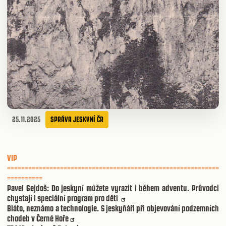
25.11.2025
SPRÁVA JESKYNÍ ČR
VIP
============================================================
==========
Pavel Gejdoš: Do jeskyní můžete vyrazit i během adventu. Průvodci
chystají i speciální program pro děti
Bláto, neznámo a technologie. S jeskyňáři při objevování podzemních
chodeb v Černé Hoře