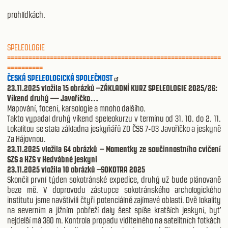
prohlídkách.
SPELEOLOGIE
============================================================
==========
ČESKÁ SPELEOLOGICKÁ SPOLEČNOST
23.11.2025 vložila 15 obrázků –ZÁKLADNÍ KURZ SPELEOLOGIE 2025/26:
Víkend druhý — Javoříčko…
Mapování, focení, karsologie a mnoho dalšího.
Takto vypadal druhý víkend speleokurzu v termínu od 31. 10. do 2. 11.
Lokalitou se stala základna jeskyňářů ZO ČSS 7-03 Javoříčko a jeskyně
Za Hájovnou.
23.11.2025 vložila 64 obrázků – Momentky ze součinnostního cvičení
SZS a HZS v Hedvábné jeskyni
23.11.2025 vložila 10 obrázků –SOKOTRA 2025
Skončil první týden sokotránské expedice, druhý už bude plánovaně
beze mě. V doprovodu zástupce sokotránského archologického
institutu jsme navštívili čtyři potenciálně zajímavé oblasti. Dvě lokality
na severním a jižním pobřeží daly šest spíše kratších jeskyní, byť
nejdelší má 380 m. Kontrola propadu viditelného na satelitních fotkách