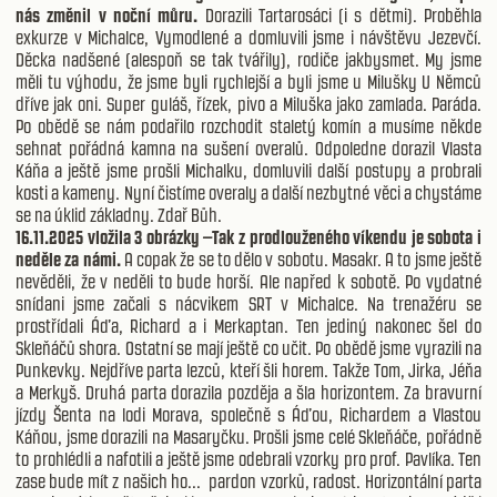
nás změnil v noční můru.
Dorazili Tartarosáci (i s dětmi). Proběhla
exkurze v Michalce, Vymodlené a domluvili jsme i návštěvu Jezevčí.
Děcka nadšené (alespoň se tak tvářily), rodiče jakbysmet. My jsme
měli tu výhodu, že jsme byli rychlejší a byli jsme u Milušky U Němců
dříve jak oni. Super guláš, řízek, pivo a Miluška jako zamlada. Paráda.
Po obědě se nám podařilo rozchodit staletý komín a musíme někde
sehnat pořádná kamna na sušení overalů. Odpoledne dorazil Vlasta
Káňa a ještě jsme prošli Michalku, domluvili další postupy a probrali
kosti a kameny. Nyní čistíme overaly a další nezbytné věci a chystáme
se na úklid základny. Zdař Bůh.
16.11.2025 vložila 3 obrázky –Tak z prodlouženého víkendu je sobota i
neděle za námi.
A copak že se to dělo v sobotu. Masakr. A to jsme ještě
nevěděli, že v neděli to bude horší. Ale napřed k sobotě. Po vydatné
snídani jsme začali s nácvikem SRT v Michalce. Na trenažéru se
prostřídali Áďa, Richard a i Merkaptan. Ten jediný nakonec šel do
Skleňáčů shora. Ostatní se mají ještě co učit. Po obědě jsme vyrazili na
Punkevky. Nejdříve parta lezců, kteří šli horem. Takže Tom, Jirka, Jéňa
a Merkyš. Druhá parta dorazila pozděja a šla horizontem. Za bravurní
jízdy Šenta na lodi Morava, společně s Áďou, Richardem a Vlastou
Káňou, jsme dorazili na Masaryčku. Prošli jsme celé Skleňáče, pořádně
to prohlédli a nafotili a ještě jsme odebrali vzorky pro prof. Pavlíka. Ten
zase bude mít z našich ho...
pardon vzorků, radost. Horizontální parta