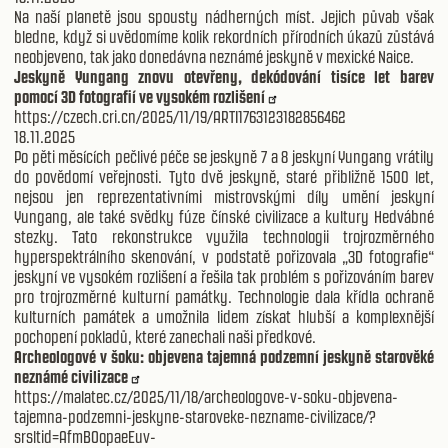
Na naší planetě jsou spousty nádherných míst. Jejich půvab však
bledne, když si uvědomíme kolik rekordních přírodních úkazů zůstává
neobjeveno, tak jako donedávna neznámé jeskyně v mexické Naice.
Jeskyně Yungang znovu otevřeny, dekódování tisíce let barev
pomocí 3D fotografií ve vysokém rozlišení
https://czech.cri.cn/2025/11/19/ARTI1763123182856462
18.11.2025
Po pěti měsících pečlivé péče se jeskyně 7 a 8 jeskyní Yungang vrátily
do povědomí veřejnosti. Tyto dvě jeskyně, staré přibližně 1500 let,
nejsou jen reprezentativními mistrovskými díly umění jeskyní
Yungang, ale také svědky fúze čínské civilizace a kultury Hedvábné
stezky. Tato rekonstrukce využila technologii trojrozměrného
hyperspektrálního skenování, v podstatě pořizovala „3D fotografie“
jeskyní ve vysokém rozlišení a řešila tak problém s pořizováním barev
pro trojrozměrné kulturní památky. Technologie dala křídla ochraně
kulturních památek a umožnila lidem získat hlubší a komplexnější
pochopení pokladů, které zanechali naši předkové.
Archeologové v šoku: objevena tajemná podzemní jeskyně starověké
neznámé civilizace
https://malatec.cz/2025/11/18/archeologove-v-soku-objevena-
tajemna-podzemni-jeskyne-staroveke-nezname-civilizace/?
srsltid=AfmBOopaeEuv-