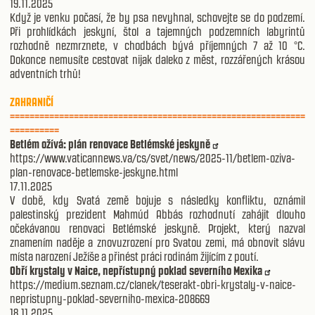
19.11.2025
Když je venku počasí, že by psa nevyhnal, schovejte se do podzemí.
Při prohlídkách jeskyní, štol a tajemných podzemních labyrintů
rozhodně nezmrznete, v chodbách bývá příjemných 7 až 10 °C.
Dokonce nemusíte cestovat nijak daleko z měst, rozzářených krásou
adventních trhů!
ZAHRANIČÍ
============================================================
==========
Betlém ožívá: plán renovace Betlémské jeskyně
https://www.vaticannews.va/cs/svet/news/2025-11/betlem-oziva-
plan-renovace-betlemske-jeskyne.html
17.11.2025
V době, kdy Svatá země bojuje s následky konfliktu, oznámil
palestinský prezident Mahmúd Abbás rozhodnutí zahájit dlouho
očekávanou renovaci Betlémské jeskyně. Projekt, který nazval
znamením naděje a znovuzrození pro Svatou zemi, má obnovit slávu
místa narození Ježíše a přinést práci rodinám žijícím z poutí.
Obří krystaly v Naice, nepřístupný poklad severního Mexika
https://medium.seznam.cz/clanek/teserakt-obri-krystaly-v-naice-
nepristupny-poklad-severniho-mexica-208669
18.11.2025