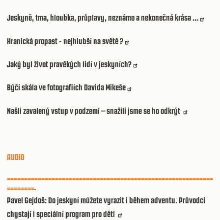
Jeskyně, tma, hloubka, průplavy, neznámo a nekonečná krása ...
Hranická propast - nejhlubší na světě ?
Jaký byl život pravěkých lidí v jeskyních?
Býčí skála ve fotografiích Davida Mikeše
Našli zavalený vstup v podzemí – snažili jsme se ho odkrýt
AUDIO
============================================================
========
Pavel Gejdoš: Do jeskyní můžete vyrazit i během adventu. Průvodci
chystají i speciální program pro děti