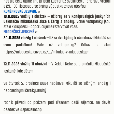
nás ale čeká úplně jiný příběh! Lucifer už svolal čerty, přípravy vrcholí
a 29. –30. listopadu se brány Výpustku znovu otevřou
KONĚPRUSKÉ JESKYNĚ
19.11.2025
vložily 1 obrázek – Už brzy se v Koněpruských jeskyních
uskuteční mikulášská akce s čerty a anděly.
Volné vstupenky jsou
stále k dispozici - doporučujeme rezervovat včas.
MLADEČSKÉ JESKYNĚ
20.11.2025
vložily 1 obrázek – Už za dva týdny k nám dorazí Mikuláš se
svou partičkou!
Máte už vstupenky? Odkaz na akci
https://mladecske.caves.cz/.../mikulas-v-mladecskych...
12.11.2025 vložily 11 obrázků –
V Peklo i Nebe se proměnily Mladečské
jeskyně, kde dětem
ve čtvrtek 5. prosince 2024 naděloval Mikuláš se sličnými anděly i
neposednými čertíky.Druhý
ročník přivedl do podzemí pod Třesínem další zájemce, na devět
desítek ve 3 speciálníchp