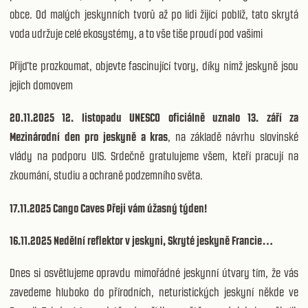
obce. Od malých jeskynních tvorů až po lidi žijící poblíž, tato skrytá
voda udržuje celé ekosystémy, a to vše tiše proudí pod vašimi
Přijďte prozkoumat, objevte fascinující tvory, díky nimž jeskyně jsou
jejich domovem
20.11.2025 12. listopadu UNESCO oficiálně uznalo 13. září za
Mezinárodní den pro jeskyně a kras
, na základě návrhu slovinské
vlády na podporu UIS. Srdečně gratulujeme všem, kteří pracují na
zkoumání, studiu a ochraně podzemního světa.
17.11.2025 Cango Caves Přeji vám úžasný týden!
16.11.2025 Nedělní reflektor v jeskyni, Skryté jeskyně Francie…
Dnes si osvětlujeme opravdu mimořádné jeskynní útvary tím, že vás
zavedeme hluboko do přírodních, neturistických jeskyní někde ve