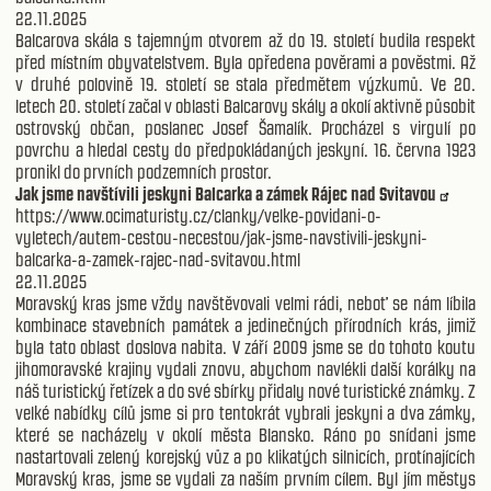
22.11.2025
Balcarova skála s tajemným otvorem až do 19. století budila respekt
před místním obyvatelstvem. Byla opředena pověrami a pověstmi. Až
v druhé polovině 19. století se stala předmětem výzkumů. Ve 20.
letech 20. století začal v oblasti Balcarovy skály a okolí aktivně působit
ostrovský občan, poslanec Josef Šamalík. Procházel s virgulí po
povrchu a hledal cesty do předpokládaných jeskyní. 16. června 1923
pronikl do prvních podzemních prostor.
Jak jsme navštívili jeskyni Balcarka a zámek Rájec nad Svitavou
https://www.ocimaturisty.cz/clanky/velke-povidani-o-
vyletech/autem-cestou-necestou/jak-jsme-navstivili-jeskyni-
balcarka-a-zamek-rajec-nad-svitavou.html
22.11.2025
Moravský kras jsme vždy navštěvovali velmi rádi, neboť se nám líbila
kombinace stavebních památek a jedinečných přírodních krás, jimiž
byla tato oblast doslova nabita. V září 2009 jsme se do tohoto koutu
jihomoravské krajiny vydali znovu, abychom navlékli další korálky na
náš turistický řetízek a do své sbírky přidaly nové turistické známky. Z
velké nabídky cílů jsme si pro tentokrát vybrali jeskyni a dva zámky,
které se nacházely v okolí města Blansko. Ráno po snídani jsme
nastartovali zelený korejský vůz a po klikatých silnicích, protínajících
Moravský kras, jsme se vydali za naším prvním cílem. Byl jím městys