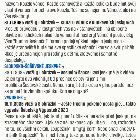
názvem Kouzlo vánoc! Každé stanoviště a každá lodička bude mít svůj
vlastní vánoční příběh a své kouzlo. Těšíme se nejen na Vánoce, ale i na
Vás všechny!
21.11.2025
vložily 1 obrázek –
KOUZLO VÁNOC v Punkevních jeskyních
Přes 20 průvodců v kostýmech Vás na 7 stanovištích i na oblíbené
plavbě na lodičkách naladí do vánoční atmosféry! Vánoční postavičky
Vám "humorněvánoční" formou podají výklad nejen o jeskyních -
každé stanoviště bude mít své specifické vánoční kouzlo a svůj příběh!
Akce je určena nejen pro rodiny s dětmi, ale zveme i samotné
dospěláky.
SLOUPSKO-ŠOŠŮVSKÉ JESKYNĚ
22.11.2025
vložily 1 obrázek – Poslední šance!
Celá jeskyně je k vidění
už jen tyto dva víkendy! Od prosince se otvírá jen zimní
prohlídka Šošůvské části. Nenech si ujít tuto krásu v plné parádě, než
se ponoří do zimního spánku. Kdo se chystá?
VÝPUSTEK
18.11.2025 vložila 8 obrázků – Ještě trochu pekelné nostalgie…takto
vypadal Ďábelský Výpustek 2023
Pamatujete si ještě, jak tehdy paní učitelka narazila před jeskyní na
ztraceného chlapce? A jak se z něj nakonec vyklubalo… no, rozhodně
ne to, co všichni čekali. Loupežník? Umytý čert? Nebo snad anděl? A
hříšník Kropáček? Ten měl tehdy také pořádně horké chvilky. Letos