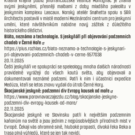
Krásná krajina poblíž jihofrancouzské vesnice Montignac je známá
svými jeskyněmi, přesněji malbami z doby mladšího paleolitu v
jeskynním komplexu Lascaux. Norský ateliér Snøhetta spolu s SRA
Architects postavili v místě moderní Mezinárodní centrum pro jeskynní
umění, které návštěvníkům nabídne nový zážitek z důležitého
historického dědictví.
Bláto, neznámo a technologie. S jeskyňáři při objevování podzemních
chodeb v Černé Hoře
https://plus.rozhlas.cz/blato-neznamo-a-technologie-s-jeskynari-
pri-objevovani-podzemnich-chodeb-v-cerne-9577038
20.11.2025
Čeští jeskyňáři ve spolupráci se speleology mnoha dalších národností
pravidelně vyrážejí do všech koutů světa, aby objevovali a
dokumentovali neznámé podzemí. Patří k nim i účastníci expedice
Medúza, kteří se letos znovu vydali do útrob Černé Hory.
Škocjanské jeskyně: podzemní div Evropy kousek od moře
https://www.porovnavaczajezdu.cz/blog/skocjanske-jeskyne-
podzemni-div-evropy-kousek-od-more/
22.11.2025
Škocjanské jeskyně ve Slovinsku patří k největším podzemním
kaňonům na světě a jsou jedním z nejpůsobivějších přírodních míst v
Evropě. Čekají vás ohromné síně, hluboké propasti, divoká řeka Reka a
trasa plná výhledů, které se jen tak nevidí.