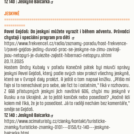
TZ 140 : Jeskyně Balcarka
JESKYNĚ
============================================================
==========
Pavel Gejdoš: Do jeskyní můžete vyrazit i během adventu. Průvodci
chystají i speciální program pro děti
https://www.frekvence1.cz/radio/zaznamy-poradu/host-frekvence-
1/pavel-gejdos-jediny-duvod-proc-se-jeskyne-na-zimu-zaviraji-
jsou-netopyri-je-dulezite-zajistit-hibernaci-netopyru.shtml
20.11.2025
Hostem Ondry Kubaly v pořadu Konečně pátek byl mluvčí správy
jeskyní Pavel Gejdoš, který podle svých slov prolezl všechny jeskyně,
které se v Evropě daly prolézt. A ještě o tom napsal knížku. „Přišlo mi
fajn si to nenechávat pro sebe, ale říct to i ostatním," říká v rozhovoru.
Z 668 přístupných jeskyní jich navštívil 606, chybí mu jeskyně v
Rusku a na Ukrajině. Je to ještě koníček nebo posedlost? „Hodně lidí
kolem mě říká, že je to posedlost. Já to raději nechám bez komentáře,"
směje se Gejdoš.
TZ 140 : Jeskyně Balcarka
https://www.ocimaturisty.cz/clanky/kontakt/turisticke-
znamky/turisticke-znamky-0101---0150/tz-140---jeskyne-
balcarka.html