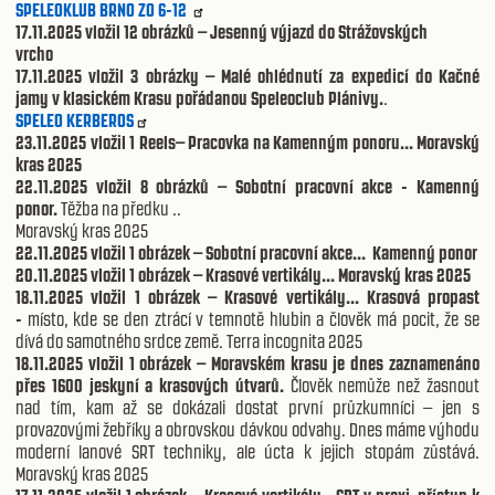
SPELEOKLUB BRNO ZO 6-12
17.11.2025 vložil 12 obrázků – Jesenný výjazd do Strážovských
vrcho
17.11.2025 vložil 3 obrázky – Malé ohlédnutí za expedicí do Kačné
jamy v klasickém Krasu pořádanou Speleoclub Plánivy.
.
SPELEO KERBEROS
23.11.2025 vložil 1 Reels– Pracovka na Kamenným ponoru... Moravský
kras 2025
22.11.2025 vložil 8 obrázků – Sobotní pracovní akce - Kamenný
ponor.
Těžba na předku
..
Moravský kras 2025
22.11.2025 vložil 1 obrázek – Sobotní pracovní akce...
Kamenný ponor
20.11.2025 vložil 1 obrázek – Krasové vertikály... Moravský kras 2025
18.11.2025 vložil 1 obrázek – Krasové vertikály... Krasová propast
-
místo, kde se den ztrácí v temnotě hlubin a člověk má pocit, že se
dívá do samotného srdce země. Terra incognita 2025
18.11.2025 vložil 1 obrázek – Moravském krasu je dnes zaznamenáno
přes 1600 jeskyní a krasových útvarů.
Člověk nemůže než žasnout
nad tím, kam až se dokázali dostat první průzkumníci – jen s
provazovými žebříky a obrovskou dávkou odvahy. Dnes máme výhodu
moderní lanové SRT techniky, ale úcta k jejich stopám zůstává.
Moravský kras 2025