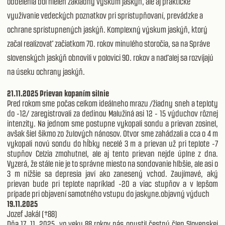
oddelenia bol nielen základný výskum jaskýň, ale aj praktické
využívanie vedeckých poznatkov pri sprístupňovaní, prevádzke a
ochrane sprístupnených jaskýň. Komplexný výskum jaskýň, ktorý
začal realizovať začiatkom 70. rokov minulého storočia, sa na Správe
slovenských jaskýň obnovili v polovici 90. rokov a naďalej sa rozvíjajú
na úseku ochrany jaskýň.
21.11.2025
Prievan kopaním silnie
Pred rokom sme počas celkom ideálneho mrazu /žiadny sneh a teploty
do -12/ zaregistrovali za dedinou Malužiná asi 12 - 15 výduchov rôznej
intenzity. Na jednom sme postupne vykopali sondu a prievan zosinel,
avšak šiel šikmo zo žulových nánosov. Otvor sme zahádzali a cca o 4 m
vykopali novú sondu do hĺbky necelé 3 m a prievan už pri teplote -7
stupňov Celzia zmohutnel, ale aj tento prievan nejde úplne z dna.
Vyzerá, že stále nie je to správne miesto na sondovanie hlbšie, ale asi o
3 m nižšie sa depresia javí ako zanesený vchod. Zaujímavé, aký
prievan bude pri teplote napríklad -20 a viac stupňov a v lepšom
prípade pri objavení samotného vstupu do jaskyne.objavný výduch
19.11.2025
Jozef Jakál (†88)
Dňa 17. 11. 2025
vo veku 88 rokov nás opustil čestný člen Slovenskej