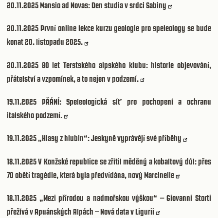
20.11.2025
Mansio ad Novas: Den studia v srdci Sabiny
20.11.2025
První online lekce kurzu geologie pro speleology se bude
konat 20. listopadu 2025.
20.11.2025
80 let Terstského alpského klubu: historie objevování,
přátelství a vzpomínek, a to nejen v podzemí.
19.11.2025
PŘÁNÍ: Speleologická síť pro pochopení a ochranu
italského podzemí.
19.11.2025
„Hlasy z hlubin“: Jeskyně vyprávějí své příběhy
18.11.2025
V Konžské republice se zřítil měděný a kobaltový důl: přes
70 obětí tragédie, která byla předvídána, nový Marcinelle
18.11.2025
„Mezi přírodou a nadmořskou výškou“ – Giovanni Storti
přežívá v Apuánských Alpách – Nová data v Ligurii