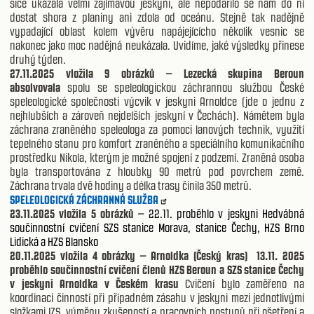
sice ukázala velmi zajímavou jeskyni, ale nepodařilo se nám do ní
dostat shora z planiny ani zdola od oceánu. Stejně tak nadějně
vypadající oblast kolem vývěru napájejícícho několik vesnic se
nakonec jako moc nadějná neukázala. Uvidíme, jaké výsledky přinese
druhý týden.
27.11.2025 vložila 9 obrázků – Lezecká skupina Beroun
absolvovala
spolu se speleologickou záchrannou službou České
speleologické společnosti výcvik v jeskyni Arnoldce (jde o jednu z
nejhlubších a zároveň nejdelších jeskyní v Čechách). Námětem byla
záchrana zraněného speleologa za pomoci lanových technik, využití
tepelného stanu pro komfort zraněného a speciálního komunikačního
prostředku Nikola, kterým je možné spojení z podzemí. Zraněná osoba
byla transportována z hloubky 90 metrů pod povrchem země.
Záchrana trvala dvě hodiny a délka trasy činila 350 metrů.
SPELEOLOGICKÁ ZÁCHRANNÁ SLUŽBA
23.11.2025 vložila 5 obrázků –
22.11. proběhlo v jeskyni Hedvábná
součinnostní cvičení SZS stanice Morava, stanice Čechy, HZS Brno
Lidická a HZS Blansko
20.11.2025 vložila 4 obrázky – Arnoldka (Český kras) 13.11. 2025
proběhlo součinnostní cvičení členů HZS Beroun a SZS stanice Čechy
v jeskyni Arnoldka v Českém krasu
Cvičení bylo zaměřeno na
koordinaci činností při případném zásahu v jeskyni mezi jednotlivými
složkami IZS, výměnu zkušeností a pracovních postupů při ošetření a