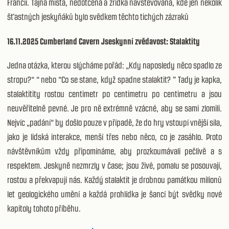
Francii. Tajná místa, nedotčená a zřídka navštěvovaná, kde jen několik
šťastných jeskyňáků bylo svědkem těchto tichých zázraků
16.11.2025 Cumberland Cavern Jseskynní zvědavost: Stalaktity
Jedna otázka, kterou slýcháme pořád: „Kdy naposledy něco spadlo ze
stropu?“ “ nebo “Co se stane, když spadne stalaktit? ” Tady je kapka,
stalaktitity rostou centimetr po centimetru po centimetru a jsou
neuvěřitelně pevné. Je pro ně extrémně vzácné, aby se sami zlomili.
Nejvíc „padání“ by došlo pouze v případě, že do hry vstoupí vnější síla,
jako je lidská interakce, menší třes nebo něco, co je zasáhlo. Proto
návštěvníkům vždy připomínáme, aby prozkoumávali pečlivě a s
respektem. Jeskyně nezmrzly v čase; jsou živé, pomalu se posouvají,
rostou a překvapují nás. Každý stalaktit je drobnou památkou milionů
let geologického umění a každá prohlídka je šancí být svědky nové
kapitoly tohoto příběhu.