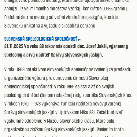
analyzovené pomocou metódy, ktorá umožňuje spoľahlivé chemické
analýzy i z veľmi malého množstva vzorky (konkrétne 0.965 gramu).
Podobné šetrné metódy sú veľmi vhodné pre jaskyňu, ktorá je
Slovensku unikátna a vyžaduje si osobitú ochranu.
SLOVENSKÁ SPELEOLOGICKÁ SPOLOČNOSŤ
21.11.2025 Vo veku 88 rokov nás opustil doc. Jozef Jakál, významný
speleológ a prvý riaditeľ Správy slovenských jaskýň.
V roku 1968 bol aktívom slovenských speleológov zvolený za predsedu
organizačného výboru pre obnovenie činnosti Slovenskej
speleologickej spoločnosti. V roku 1969 sa stal a až do svojich
posledných dní bol členom redakčnej rady zborníka Slovenských kras.
V rokoch 1970 – 1973 vykonával funkciu riaditeľa novovytvorenej
Správy slovenských jaskýň v Liptovskom Mikuláši. Začal budovať
výskumné oddelenie v Múzeu slovenského krasu, ktoré bolo
organizačnou zložkou Správy slovenských jaskýň. Poslaním tohto