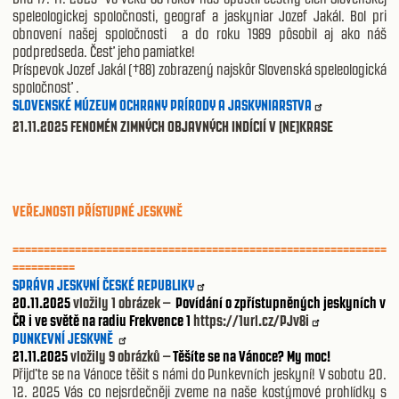
speleologickej spoločnosti, geograf a jaskyniar Jozef Jakál. Bol pri
obnovení našej spoločnosti
a do roku 1989 pôsobil aj ako náš
podpredseda. Česť jeho pamiatke!
Príspevok Jozef Jakál (†88) zobrazený najskôr Slovenská speleologická
spoločnosť .
SLOVENSKÉ MÚZEUM OCHRANY PRÍRODY A JASKYNIARSTVA
21.11.2025 FENOMÉN ZIMNÝCH OBJAVNÝCH INDÍCIÍ V [NE]KRASE
VEŘEJNOSTI PŘÍSTUPNÉ JESKYNĚ
============================================================
==========
SPRÁVA JESKYNÍ ČESKÉ REPUBLIKY
20.11.2025
vložily 1 obrázek –
Povídání o zpřístupněných jeskyních v
ČR i ve světě na radiu Frekvence 1
https://1url.cz/PJv8i
PUNKEVNÍ JESKYNĚ
21.11.2025
vložily 9 obrázků –
Těšíte se na Vánoce? My moc!
Přijďte se na Vánoce těšit s námi do Punkevních jeskyní! V sobotu 20.
12. 2025 Vás co nejsrdečněji zveme na naše kostýmové prohlídky s