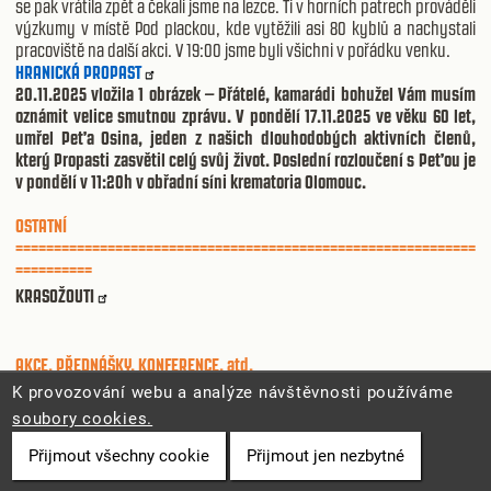
se pak vrátila zpět a čekali jsme na lezce. Ti v horních patrech prováděli
výzkumy v místě Pod plackou, kde vytěžili asi 80 kyblů a nachystali
pracoviště na další akci. V 19:00 jsme byli všichni v pořádku venku.
HRANICKÁ PROPAST
20.11.2025 vložila 1 obrázek – Přátelé, kamarádi bohužel Vám musím
oznámit velice smutnou zprávu. V pondělí 17.11.2025 ve věku 60 let,
umřel Peťa Osina, jeden z našich dlouhodobých aktivních členů,
který Propasti zasvětil celý svůj život.
Poslední rozloučení s Peťou je
v pondělí v 11:20h v obřadní síni krematoria Olomouc.
OSTATNÍ
============================================================
==========
KRASOŽOUTI
AKCE, PŘEDNÁŠKY, KONFERENCE, atd.
============================================================
K provozování webu a analýze návštěvnosti používáme
==========
soubory cookies.
25. – 30.11.2025 – Festival Rajbas v Blansku 2025 – festival setkání,
filmů a dobrodružství
Přijmout všechny cookie
Přijmout jen nezbytné
29.– 30.11.2025 –
Ďábelský Výpustek – Čertovská prohlídka