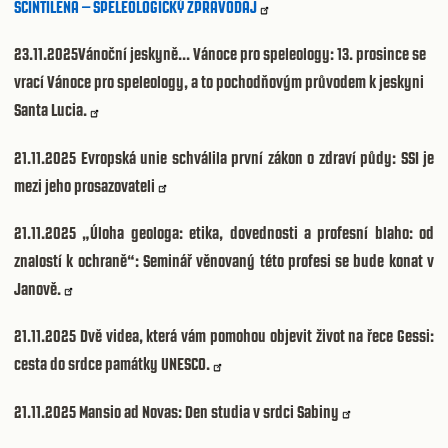
SCINTILENA – SPELEOLOGICKÝ ZPRAVODAJ
23.11.2025
Vánoční jeskyně... Vánoce pro speleology: 13. prosince se
vrací Vánoce pro speleology, a to pochodňovým průvodem k jeskyni
Santa Lucia.
21.11.2025
Evropská unie schválila první zákon o zdraví půdy: SSI je
mezi jeho prosazovateli
21.11.2025
„Úloha geologa: etika, dovednosti a profesní blaho: od
znalostí k ochraně“: Seminář věnovaný této profesi se bude konat v
Janově.
21.11.2025
Dvě videa, která vám pomohou objevit život na řece Gessi:
cesta do srdce památky UNESCO.
21.11.2025
Mansio ad Novas: Den studia v srdci Sabiny