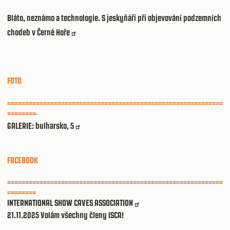
Bláto, neznámo a technologie. S jeskyňáři při objevování podzemních
chodeb v Černé Hoře
FOTO
============================================================
========
GALERIE: bulharsko, 5
FACEBOOK
============================================================
========
INTERNATIONAL SHOW CAVES ASSOCIATION
21.11.2025 Volám všechny členy ISCA!