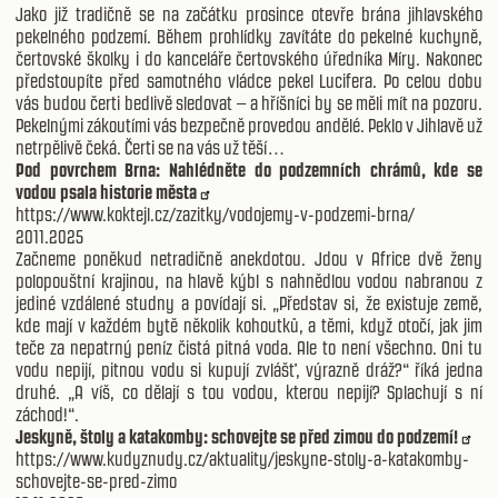
Jako již tradičně se na začátku prosince otevře brána jihlavského
pekelného podzemí. Během prohlídky zavítáte do pekelné kuchyně,
čertovské školky i do kanceláře čertovského úředníka Míry. Nakonec
předstoupíte před samotného vládce pekel Lucifera. Po celou dobu
vás budou čerti bedlivě sledovat – a hříšníci by se měli mít na pozoru.
Pekelnými zákoutími vás bezpečně provedou andělé. Peklo v Jihlavě už
netrpělivě čeká. Čerti se na vás už těší…
Pod povrchem Brna: Nahlédněte do podzemních chrámů, kde se
vodou psala historie města
https://www.koktejl.cz/zazitky/vodojemy-v-podzemi-brna/
2011.2025
Začneme poněkud netradičně anekdotou. Jdou v Africe dvě ženy
polopouštní krajinou, na hlavě kýbl s nahnědlou vodou nabranou z
jediné vzdálené studny a povídají si. „Představ si, že existuje země,
kde mají v každém bytě několik kohoutků, a těmi, když otočí, jak jim
teče za nepatrný peníz čistá pitná voda. Ale to není všechno. Oni tu
vodu nepijí, pitnou vodu si kupují zvlášť, výrazně dráž?“ říká jedna
druhé. „A víš, co dělají s tou vodou, kterou nepijí? Splachují s ní
záchod!“.
Jeskyně, štoly a katakomby: schovejte se před zimou do podzemí!
https://www.kudyznudy.cz/aktuality/jeskyne-stoly-a-katakomby-
schovejte-se-pred-zimo