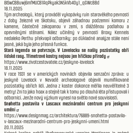
8ISwCBBuwj6mfMUCB1AqPkyak3N5kVb40y1_qGWcBBd
18.11.2025
Tým archeologů, který prováděl vykopávky ruin starověkého pevnosti
z doby železné ve Skotsku, objevil záhadnou podzemní komoru z
kamene, částečně zakopanou v zemi, s dlážděnou podlahou a
opevněnými stěnami. Nález učiněný v pevnosti Broxy Kennels
nedaleko Perthu překvapil odborníky: po důkladné analýze stále není
jasné, jaká byla jeho přesná funkce.
Stará legenda se potvrzuje. V Lovelocku se našly pozůstatky obří
lidské rasy. Třímetrové kostry nejsou jen hříčkou přírody
https://www.zivotcestovatele.cz/jeskyne-lovelock
18.11.2025
V roce 1931 se v amerických novinách objevila senzační zpráva: u
jeskyně Lovelock v Nevadě archeologové objevili mumifikované
pozůstatky obřích lidí. Jedna z koster dokonce měřila neuvěřitelné 3
metry! Zní to jako hoax a stejně tak k tomu po dlouhá léta přistupovali i
odborníci. Jenže nový výzkum vynesl na světlo nové souvislosti.
Snøhetta postavila v Lascaux mezinárodní centrum pro jeskynní
umění
https://www.designmag.cz/architektura/76889-snohetta-postavila-
v-lascaux-mezinarodni-centrum-pro-jeskynni-umeni.html
20.11.2025